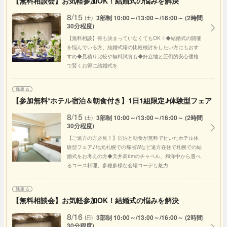
【無料相談会】お気軽参加OK！結婚式の悩みを解決
8/15
3部制 10:00～/13:00～/16:00～ (2時間
(土)
30分程度)
【無料相談】何も決まっていなくてもOK！◆結婚式の開催
を悩んでいる方、結婚式場の比較検討をしたい方にもおす
すめ◆見積り比較や無料試食も◆好立地と圧倒的安心価格
で賢くお得に結婚式を
【参加無料*ホテル宿泊＆朝食付き】1日1組限定♪体験型フェア
8/15
3部制 10:00～/13:00～/16:00～ (2時間
(土)
30分程度)
【ご遠方の方必見！】宿泊と朝食が無料で付いたホテル体
験型フェア♪地元札幌での帰省Wなど遠方在住で札幌での結
婚式をお考えの方◆天井高6mのチャペル、和洋中から選べ
るコース料理、多種多様な会場コーデも魅力
【無料相談会】お気軽参加OK！結婚式の悩みを解決
8/16
3部制 10:00～/13:00～/16:00～ (2時間
(日)
30分程度)