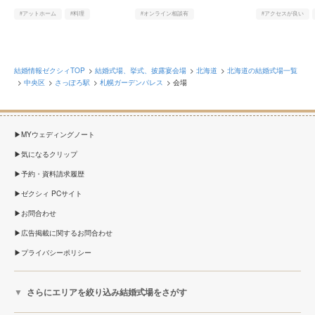
#アットホーム
#料理
#オンライン相談有
#アクセスが良い
#オンライン相談有
#庭園・ガーデン・テラス
#オンライン相談有
#ヨーロピアン
結婚情報ゼクシィTOP
結婚式場、挙式、披露宴会場
北海道
北海道の結婚式場一覧
中央区
さっぽろ駅
札幌ガーデンパレス
会場
MYウェディングノート
気になるクリップ
予約・資料請求履歴
ゼクシィ PCサイト
お問合わせ
広告掲載に関するお問合わせ
プライバシーポリシー
さらにエリアを絞り込み結婚式場をさがす