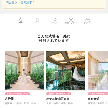
問合せ
資料請求
トップ
フォト
フェア
料金・プラン
クチコミ
こんな式場も一緒に
検討されています
雰囲気・特徴が似ている
雰囲気・特徴が似ている
雰囲気・特徴が似て
八芳園
ホテル椿山荘東京
東京會舘
恵比寿・代官山・広尾・白金
文京・池袋・練馬・板橋
東京駅・皇居周辺