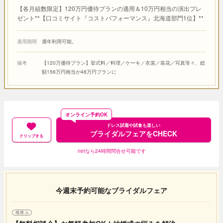
【各月組数限定】120万円優待プランの適用＆10万円相当の演出プレ
ゼント**【口コミサイト『コストパフォーマンス』北海道部門1位】**
適用期間
通年利用可能。
備考
【120万優待プラン】挙式料／料理／ケーキ／衣裳／装花／写真等々、総
額156万円相当が48万円プランに
オンライン予約OK
ドレス試着や試食も楽しい
ブライダルフェアをCHECK
クリップする
netなら24時間問合せ可能です
今週末予約可能なブライダルフェア