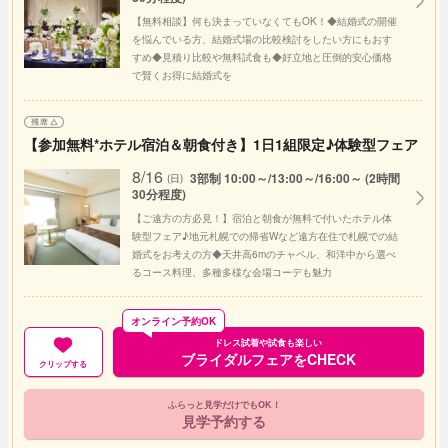
【無料相談】何も決まっていなくてもOK！◆結婚式の開催
を悩んでいる方、結婚式場の比較検討をしたい方にもおす
すめ◆見積り比較や無料試食も◆好立地と圧倒的安心価格
で賢くお得に結婚式を
【参加無料*ホテル宿泊＆朝食付き】1日1組限定♪体験型フェア
8/16
3部制 10:00～/13:00～/16:00～ (2時間
(日)
30分程度)
【ご遠方の方必見！】宿泊と朝食が無料で付いたホテル体
験型フェア♪地元札幌での帰省Wなど遠方在住で札幌での結
婚式をお考えの方◆天井高6mのチャペル、和洋中から選べ
るコース料理、多種多様な会場コーデも魅力
オンライン予約OK
ドレス試着や試食も楽しい
ブライダルフェアをCHECK
クリップする
ふらっと見学だけでもOK！
見学予約する