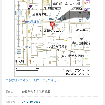
奈良町 あしびの郷
Copyright(C)ZENRIN
DataCom/ZENRIN
大きな地図で見る
地図アプリで開く
奈良県奈良市脇戸町29
所在地
0742-26-6662
電話番号