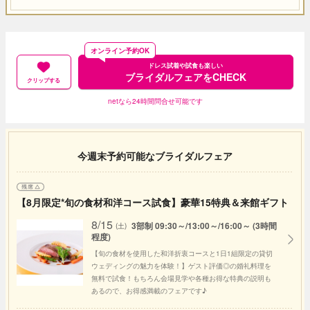
オンライン予約OK
ドレス試着や試食も楽しい
ブライダルフェアをCHECK
クリップする
netなら24時間問合せ可能です
今週末予約可能なブライダルフェア
【8月限定*旬の食材和洋コース試食】豪華15特典＆来館ギフト
8/15
3部制 09:30～/13:00～/16:00～ (3時間
(土)
程度)
【旬の食材を使用した和洋折衷コースと1日1組限定の貸切
ウェディングの魅力を体験！】ゲスト評価◎の婚礼料理を
無料で試食！もちろん会場見学や各種お得な特典の説明も
あるので、お得感満載のフェアです♪