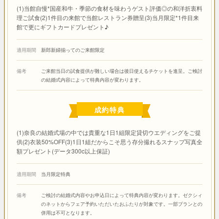
(1)当館自慢*国産和牛・季節の食材を味わうゲスト評価◎の和洋折衷料
理ご試食(2)1件目の来館で当館レストラン券贈呈(3)当月限定*1件目来
館で更にギフトカードプレゼント♪
適用期間
新郎新婦揃ってのご来館限定
備考
ご来館当日の試食提供が難しい場合は後日使えるチケットを進呈。ご検討
の結婚式内容によって特典内容が変わります。
成約特典
(1)奈良の結婚式場の中では貴重な1日1組限定貸切ウエディングをご提
供(2)衣装50%OFF(3)1日1組だからこそ思う存分撮れるスナップ写真全
額プレゼント(データ300c以上保証)
適用期間
当月限定特典
備考
ご検討の結婚式内容やお申込日によって特典内容が変わります。ゼクシィ
のネットからフェア予約いただいたおふたりが対象です。一部プランとの
併用は不可となります。