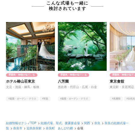
こんな式場も一緒に
検討されています
雰囲気・特徴が似ている
雰囲気・特徴が似ている
雰囲気・特徴が似て
ホテル椿山荘東京
八芳園
東京會舘
文京・池袋・練馬・板橋
恵比寿・代官山・広尾・白金
東京駅・皇居周辺
#庭園・ガーデン・テラス
#和装
#庭園・ガーデン・テラス
#高層階
#自然
#ヨーロピアン
#アットホーム
#クラシカル
結婚情報ゼクシィTOP
結婚式場、挙式、披露宴会場
関西
奈良
奈良の結婚式場一
覧
奈良市
近鉄奈良駅
奈良町 あしびの郷
会場