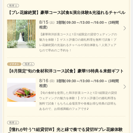
【プレ花嫁絶賛】豪華コース試食&演出体験&光溢れるチャペル
8/15
3部制 09:30～/13:00～/16:00～ (3時間
(土)
程度)
【豪華和洋折衷コースと1日1組限定の貸切ウェディングの
魅力を体験！】ゲスト評価◎の婚礼料理を無料で試食！プ
レ花嫁絶賛の光溢れるチャペルや演出体験も！人気フェア
なので早めのご予約を！
【8月限定*旬の食材和洋コース試食】豪華15特典＆来館ギフト
8/16
3部制 09:30～/13:00～/16:00～ (3時間
(日)
程度)
【旬の食材を使用した和洋折衷コースと1日1組限定の貸切
ウェディングの魅力を体験！】ゲスト評価◎の婚礼料理を
無料で試食！もちろん会場見学や各種お得な特典の説明も
あるので、お得感満載のフェアです♪
【憧れが叶う*1組貸切W】光と緑で奏でる貸切Wプレ花嫁体験