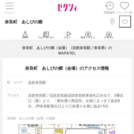
メニュー
閲覧履歴
クリップ一覧
奈良町 あしびの郷
トップ
フォト・ムービー
フェア
料金・プラン
クチコミ
奈良町 あしびの郷（会場）（近鉄奈良駅／奈良県）の
MAP&TEL
奈良町 あしびの郷（会場）のアクセス情報
近鉄奈良駅
駅・エリア
近鉄奈良駅／近鉄奈良線近鉄奈良駅東改札口を出て、3番出
アクセス
口（東）より、「東向通り商店街」を南にまっすぐ徒歩8
分、JR奈良駅東出口より三条通りを東に徒歩15分
奈良町 あしびの郷（会場）の地図