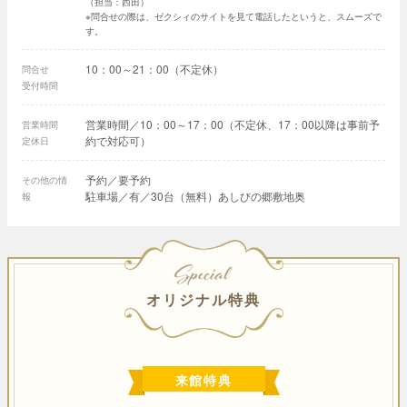
（担当：西田）
※問合せの際は、ゼクシィのサイトを見て電話したというと、スムーズで
す。
10：00～21：00（不定休）
問合せ
受付時間
営業時間／10：00～17：00（不定休、17：00以降は事前予
営業時間
約で対応可）
定休日
予約／要予約
その他の情
駐車場／有／30台（無料）あしびの郷敷地奥
報
SPECIAL
オリジナル特典
来館特典