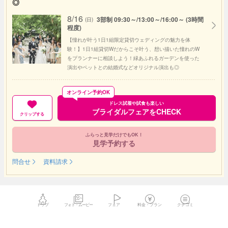
◎
8/16
3部制 09:30～/13:00～/16:00～ (3時間
(日)
程度)
【憧れが叶う1日1組限定貸切ウェディングの魅力を体
験！】1日1組貸切Wだからこそ叶う、想い描いた憧れのW
をプランナーに相談しよう！緑あふれるガーデンを使った
演出やペットとの結婚式などオリジナル演出も◎
オンライン予約OK
ドレス試着や試食も楽しい
ブライダルフェアをCHECK
クリップする
ふらっと見学だけでもOK！
見学予約する
問合せ
資料請求
トップ
フォト・ムービー
フェア
料金・プラン
クチコミ