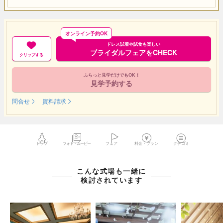
オンライン予約OK
ドレス試着や試食も楽しい
ブライダルフェアをCHECK
クリップする
ふらっと見学だけでもOK！
見学予約する
問合せ
資料請求
トップ
フォト・ムービー
フェア
料金・プラン
クチコミ
こんな式場も一緒に
検討されています