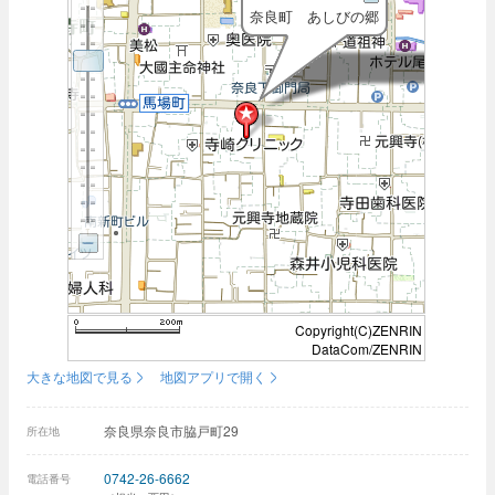
奈良町 あしびの郷
Copyright(C)ZENRIN
DataCom/ZENRIN
大きな地図で見る
地図アプリで開く
奈良県奈良市脇戸町29
所在地
0742-26-6662
電話番号