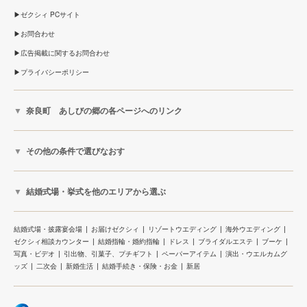
ゼクシィ PCサイト
お問合わせ
広告掲載に関するお問合わせ
プライバシーポリシー
奈良町 あしびの郷の各ページへのリンク
その他の条件で選びなおす
結婚式場・挙式を他のエリアから選ぶ
結婚式場・披露宴会場
お届けゼクシィ
リゾートウエディング
海外ウエディング
ゼクシィ相談カウンター
結婚指輪・婚約指輪
ドレス
ブライダルエステ
ブーケ
写真・ビデオ
引出物、引菓子、プチギフト
ペーパーアイテム
演出・ウエルカムグ
ッズ
二次会
新婚生活
結婚手続き・保険・お金
新居