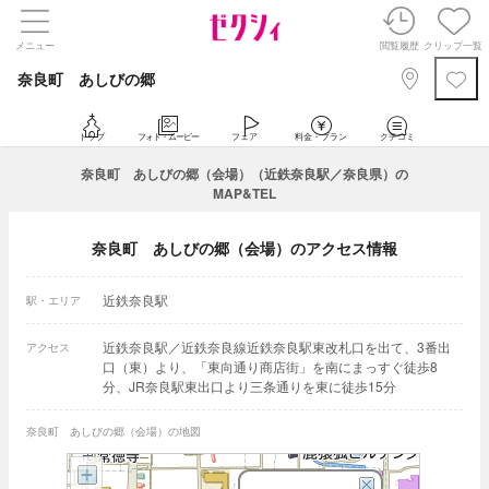
メニュー
閲覧履歴
クリップ一覧
奈良町 あしびの郷
トップ
フォト・ムービー
フェア
料金・プラン
クチコミ
奈良町 あしびの郷（会場）（近鉄奈良駅／奈良県）の
MAP&TEL
奈良町 あしびの郷（会場）のアクセス情報
近鉄奈良駅
駅・エリア
近鉄奈良駅／近鉄奈良線近鉄奈良駅東改札口を出て、3番出
アクセス
口（東）より、「東向通り商店街」を南にまっすぐ徒歩8
分、JR奈良駅東出口より三条通りを東に徒歩15分
奈良町 あしびの郷（会場）の地図