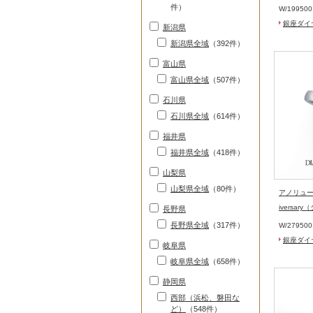
件）
W/
19950
銀座ダイ
新潟県
新潟県全域
（392件）
富山県
富山県全域
（507件）
石川県
石川県全域
（614件）
福井県
福井県全域
（418件）
山梨県
山梨県全域
（80件）
アノリュー 
iversary
長野県
長野県全域
（317件）
W/
27950
銀座ダイ
岐阜県
岐阜県全域
（658件）
静岡県
西部（浜松、磐田な
ど）
（548件）