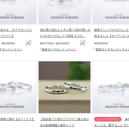
らめきを、ダイヤモンドに
流れ星が流れたときに願う3回の誓いを
細身でシンプルだからこそ
オブリリー】
3つのダイヤモンドで表現【プロ…
抜きました【オーアール 
0
M/
249000
W/
273500
M/
192000
W/
360000
ヤモンドシライシ
銀座ダイヤモンドシライシ
銀座ダイヤモンドシライ
く神聖な輝き【ホリミナス】
【高品質で人気のプラチナに職人技が
★NEW★生き
光る結婚指輪】鎚目リング
ることは、愛すること【リ