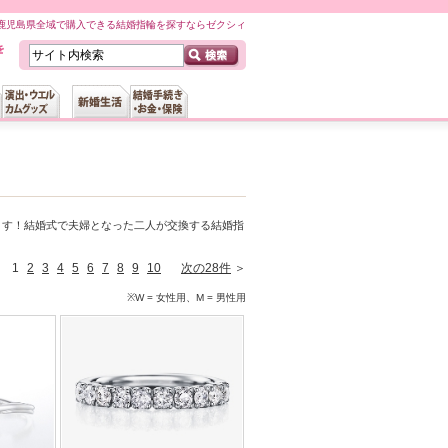
鹿児島県全域で購入できる結婚指輪を探すならゼクシィ
ます！結婚式で夫婦となった二人が交換する結婚指
1
2
3
4
5
6
7
8
9
10
次の28件
＞
※W = 女性用、M = 男性用