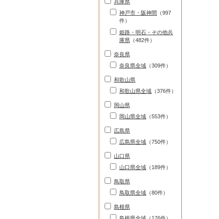
兵庫県
神戸市・阪神間
（997
件）
姫路・明石・その他兵
庫県
（482件）
奈良県
奈良県全域
（309件）
和歌山県
和歌山県全域
（376件）
岡山県
岡山県全域
（553件）
広島県
広島県全域
（750件）
山口県
山口県全域
（189件）
鳥取県
鳥取県全域
（80件）
島根県
島根県全域
（176件）