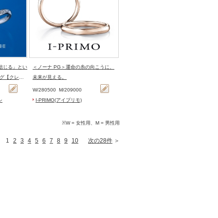
＜ノーナ PG＞運命の糸の向こうに、
グ【クレー
未来が見える。
W/
280500
M/
209000
シ
I-PRIMO(アイプリモ)
※W = 女性用、M = 男性用
1
2
3
4
5
6
7
8
9
10
次の28件
＞