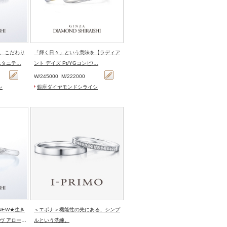
、こだわり
「輝く日々」という意味を【ラディア
エタニテ…
ント デイズ Pt/YGコンビ/…
W/
245000
M/
222000
シ
銀座ダイヤモンドシライシ
＜エポナ＞機能性の先にある、シンプ
ヴ アロー
ルという洗練。