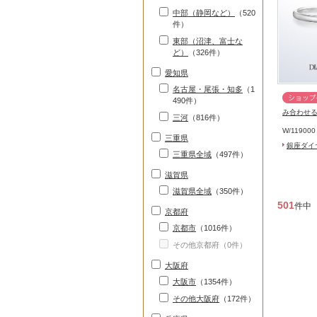
中部（静岡など）
（520
件）
東部（沼津、富士な
ど）
（326件）
愛知県
名古屋・尾張・知多
（1
490件）
み合わせ
三河
（816件）
グシリー
W/
11900
三重県
銀座ダイ
三重県全域
（497件）
滋賀県
滋賀県全域
（350件）
501
件中
京都府
京都市
（1016件）
その他京都府（0件）
大阪府
大阪市
（1354件）
その他大阪府
（172件）