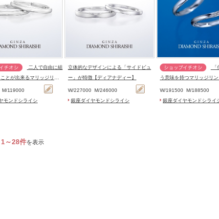
二人で自由に組
立体的なデザインによる「サイドビュ
「信じる」とい
ることが出来るマリッジリン
ー」が特徴【ディアナディー】
う意味を持つマリッジリン
…
ル 8M…
0
M/
119000
W/
227000
M/
246000
W/
191500
M/
188500
ヤモンドシライシ
銀座ダイヤモンドシライシ
銀座ダイヤモンドシライ
1～28件
を表示