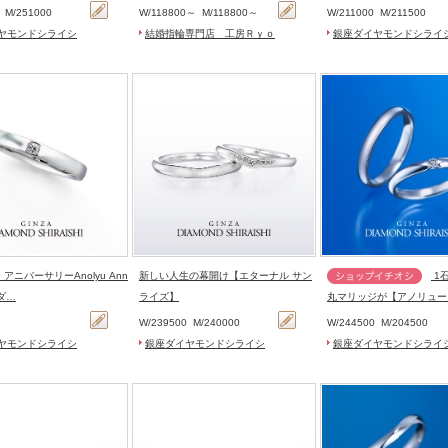
ヴ】
0
M/
251000
W/
118800～
M/
118800～
W/
211000
M/
211500
ヤモンドシライシ
結婚指輪専門店 工房Ｒｙｏ
銀座ダイヤモンドシライ
アニバーサリーAnolyu Ann
新しい人生の幕開け【エターナル サン
1石タイプの甲
（ダ…
ライズ】
丸マリッジが【アノリュー
0
W/
239500
M/
240000
W/
244500
M/
204500
ヤモンドシライシ
銀座ダイヤモンドシライシ
銀座ダイヤモンドシライ