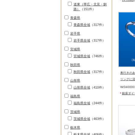
道東（帯広・北見・釧
路）
（151件）
青森県
青森県全域
（317件）
岩手県
岩手県全域
（317件）
宮城県
宮城県全域
（746件）
秋田県
秋田県全域
（317件）
奥行きの
リングに
山形県
W/
34000
山形県全域
（410件）
銀座ダイ
福島県
福島県全域
（244件）
茨城県
茨城県全域
（463件）
栃木県
栃木県全域
（406件）