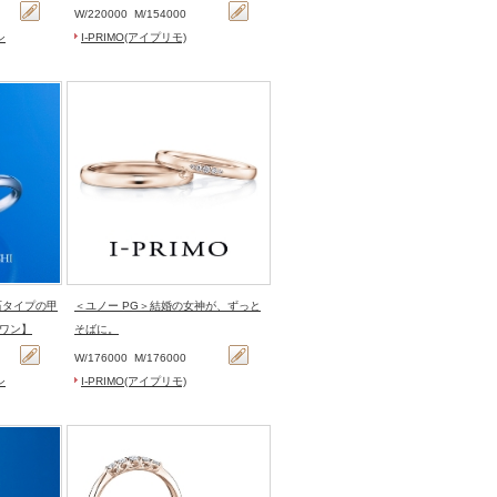
W/
220000
M/
154000
シ
I-PRIMO(アイプリモ)
＜ユノー PG＞結婚の女神が、ずっと
ワン】
そばに。
W/
176000
M/
176000
シ
I-PRIMO(アイプリモ)