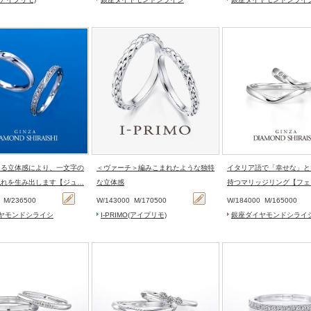
ある立体感により、一文字の
＜ヴァーチ＞編みこまれたような独特
イタリア語で「幸せな」と
流れを生み出します【ジュ…
な立体感
持つマリッジリング【フェ
0
M/
236500
W/
143000
M/
170500
W/
184000
M/
165000
ヤモンドシライシ
I-PRIMO(アイプリモ)
銀座ダイヤモンドシライ