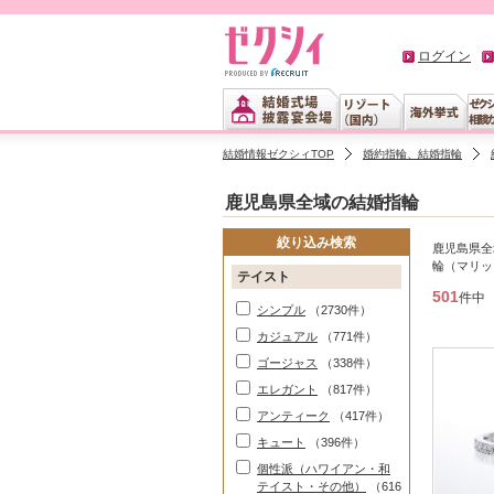
ログイン
結婚情報ゼクシィTOP
婚約指輪、結婚指輪
鹿児島県全域の結婚指輪
絞り込み検索
鹿児島県全
輪（マリッ
テイスト
501
件中
シンプル
（2730件）
カジュアル
（771件）
ゴージャス
（338件）
エレガント
（817件）
アンティーク
（417件）
キュート
（396件）
個性派（ハワイアン・和
テイスト・その他）
（616