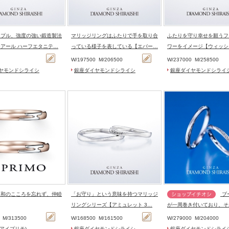
ンプル、強度の強い鍛造製法
マリッジリングはふたりで手を取り合
ふたりを守り幸せを願うフ
アール ハーフエタニテ…
っている様子を表している【エバー…
ワーをイメージ【ウィッシ
0
W/
197500
M/
206500
W/
237000
M/
258500
ヤモンドシライシ
銀座ダイヤモンドシライシ
銀座ダイヤモンドシライ
＞和のこころを忘れず、仲睦
「お守り」という意味を持つマリッジ
ブーケのリボン
リングシリーズ【アミュレット 3…
が一周巻き付いており、そ
結びつき…
0
M/
313500
W/
168500
M/
161500
W/
279000
M/
204000
O(アイプリモ)
銀座ダイヤモンドシライシ
銀座ダイヤモンドシライ