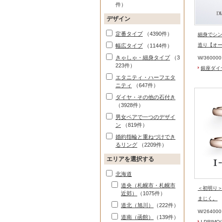
件）
デザイン
定番タイプ
（4390件）
細身でシ
造り【オー
幅広タイプ
（1144件）
きゃしゃ・細身タイプ
（3
W/
36000
223件）
銀座ダイ
エタニティ・ハーフエタ
ニティ
（647件）
ダイヤ・その他の石付き
（3928件）
男女ペアで一つのデザイ
ン
（819件）
婚約指輪と重ねづけでき
るリング
（2209件）
エリアを選択する
北海道
道央（札幌市・札幌市
＜初明り
近郊）
（1075件）
まじく。
道北（旭川）
（222件）
W/
26400
道南（函館）
（139件）
I-PRIM