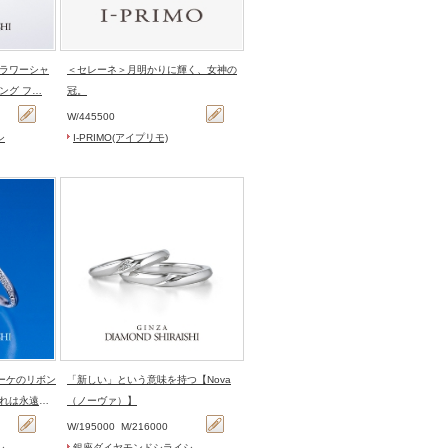
ラワーシャ
＜セレーネ＞月明かりに輝く、女神の
ング フ…
冠。
W/
445500
シ
I-PRIMO(アイプリモ)
「新しい」という意味を持つ【Nova
れは永遠の
（ノーヴァ）】
W/
195000
M/
216000
シ
銀座ダイヤモンドシライシ