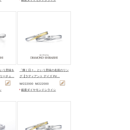
いう意味を
「輝く日々」という意味の名前のリン
リーチェ…
グ【ラディアント デイズ Pt/…
W/
222000
M/
222000
シ
銀座ダイヤモンドシライシ