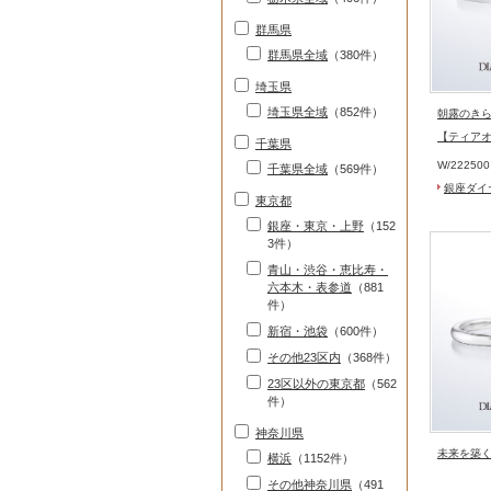
群馬県
群馬県全域
（380件）
埼玉県
埼玉県全域
（852件）
朝露のき
【ティア
千葉県
W/
22250
千葉県全域
（569件）
銀座ダイ
東京都
銀座・東京・上野
（152
3件）
青山・渋谷・恵比寿・
六本木・表参道
（881
件）
新宿・池袋
（600件）
その他23区内
（368件）
23区以外の東京都
（562
件）
神奈川県
未来を築
横浜
（1152件）
その他神奈川県
（491