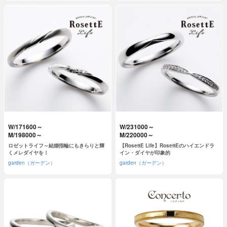
W/171600～
W/231000～
M/198000～
M/220000～
ロゼットライフ～結婚指輪にもきらりと輝
【RosettE Life】RosettEのハイエンドラ
くメレダイヤを！
イン・ダイヤが印象的
garden（ガーデン）
garden（ガーデン）