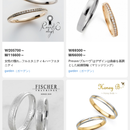
W/205700～
W/69300～
M/116600～
M/66000～
女性の憧れ...フルエタニティ＆ハーフエタ
Preuve/プルーヴ”はデザインは曲線を基調
ニティ
とした結婚指輪（マリッジリング）
garden（ガーデン）
garden（ガーデン）