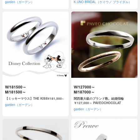
うに
garden（ガーデン）
K.UNO BRIDAL（ケイウノ ブライダル）
W/181500～
W/127000～
M/181500～
M/187000～
【ミッキーマウス】THE KISS¥181,500~
関西最大級のブランド数。結婚指輪
￥127,000～ PAVEOCHOCOLAT
garden（ガーデン）
garden（ガーデン）