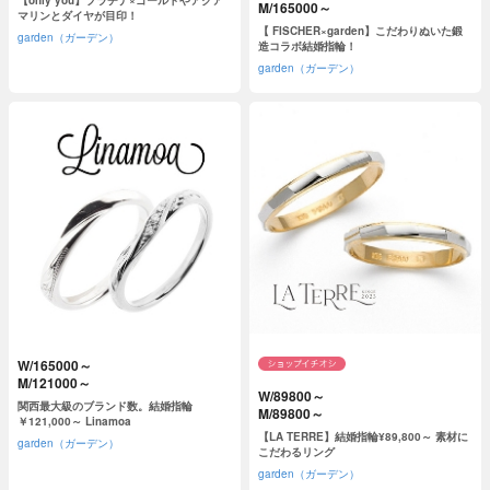
【only you】プラチナ×ゴールドやアクア
M/165000～
マリンとダイヤが目印！
【 FISCHER×garden】こだわりぬいた鍛
garden（ガーデン）
造コラボ結婚指輪！
garden（ガーデン）
W/165000～
M/121000～
W/89800～
関西最大級のブランド数。結婚指輪
M/89800～
￥121,000～ Linamoa
【LA TERRE】結婚指輪¥89,800～ 素材に
garden（ガーデン）
こだわるリング
garden（ガーデン）