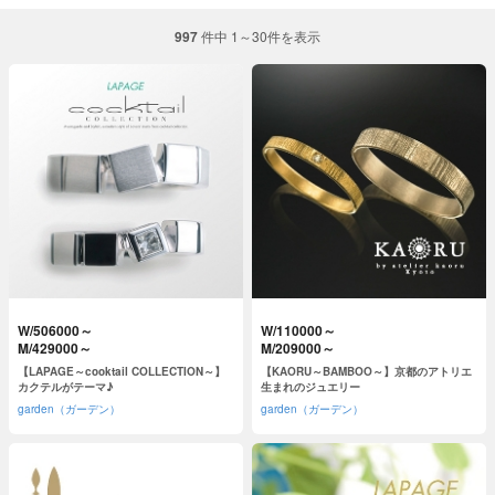
997
件中 1～30件を表示
W/506000～
W/110000～
M/429000～
M/209000～
【LAPAGE～cooktail COLLECTION～】
【KAORU～BAMBOO～】京都のアトリエ
カクテルがテーマ♪
生まれのジュエリー
garden（ガーデン）
garden（ガーデン）