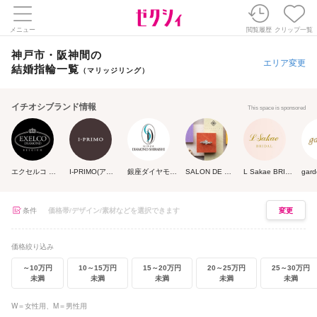
メニュー
閲覧履歴
クリップ一覧
神戸市・阪神間の
エリア変更
結婚指輪一覧
（マリッジリング）
イチオシブランド情報
This space is sponsored
エクセルコ ダイヤモンド
I-PRIMO(アイプリモ)
銀座ダイヤモンドシライシ
SALON DE NOJI
L Sakae BRIDAL(エルサカエ ブライダル)
条件
変更
価格絞り込み
～10万円
10～15万円
15～20万円
20～25万円
25～30万円
未満
未満
未満
未満
未満
W＝女性用、M＝男性用