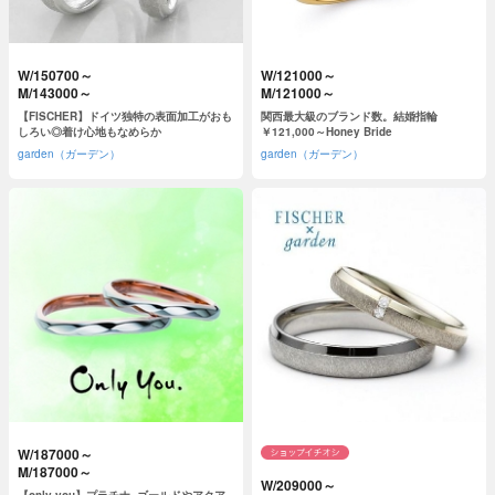
W/150700～
W/121000～
M/143000～
M/121000～
【FISCHER】ドイツ独特の表面加工がおも
関西最大級のブランド数。結婚指輪
しろい◎着け心地もなめらか
￥121,000～Honey Bride
garden（ガーデン）
garden（ガーデン）
W/187000～
M/187000～
W/209000～