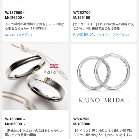
W/137500～
W/252700
M/126500～
M/199100
ドイツ独特の表面加工がおもしろい！着け
[オーダーメイド]それぞれの好みの形を叶え
心地もなめらか～！FISCHER
ながら、同じ模様で通じ合う指輪
garden（ガーデン）
K.UNO BRIDAL（ケイウノ ブライダル）
W/165000～
W/247500
M/165000～
M/185900
【Katamu】おふたりのご縁をしっかりと
【ケイウノ】輝く月のように優しい光で照
固むという意味の指輪
らし合い穏やかな人生を歩んでいけますよ