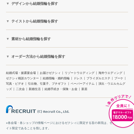
デザインから結婚指輪を探す
テイストから結婚指輪を探す
素材から結婚指輪を探す
オーダー方法から結婚指輪を探す
結婚式場・披露宴会場
お届けゼクシィ
リゾートウエディング
海外ウエディング
ゼクシィ相談カウンター
結婚指輪・婚約指輪
ドレス
ブライダルエステ
ブーケ
写真・ビデオ
引出物、引菓子、プチギフト
ペーパーアイテム
演出・ウエルカムグ
ッズ
二次会
新婚生活
結婚手続き・保険・お金
新居
※各会場・各ショップの情報ページにおけるゼクシィに限定する旨の表現は、ゼクシィのサ
イト限定であることを指します。