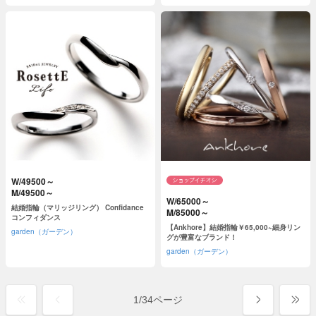
W/49500～
M/49500～
W/65000～
結婚指輪（マリッジリング） Confidance
M/85000～
コンフィダンス
【Ankhore】結婚指輪￥65,000~細身リン
garden（ガーデン）
グが豊富なブランド！
garden（ガーデン）
1
/
34ページ