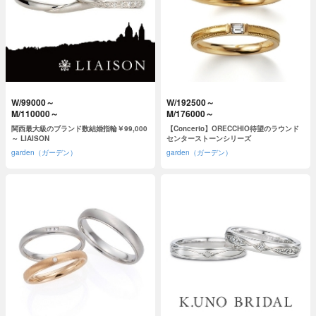
W/99000～
W/192500～
M/110000～
M/176000～
関西最大級のブランド数結婚指輪￥99,000
【Concerto】ORECCHIO待望のラウンド
～ LIAISON
センターストーンシリーズ
garden（ガーデン）
garden（ガーデン）