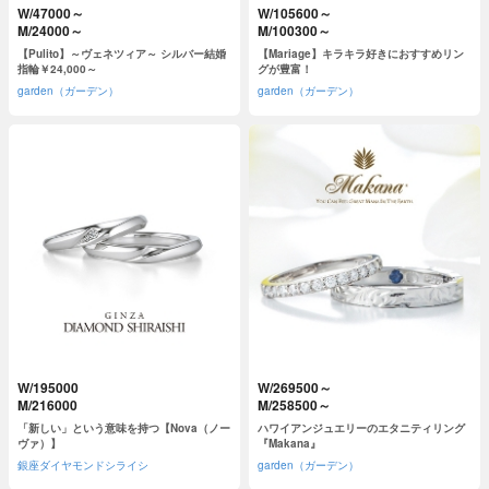
W/47000～
W/105600～
M/24000～
M/100300～
【Pulito】～ヴェネツィア～ シルバー結婚
【Mariage】キラキラ好きにおすすめリン
指輪￥24,000～
グが豊富！
garden（ガーデン）
garden（ガーデン）
W/195000
W/269500～
M/216000
M/258500～
「新しい」という意味を持つ【Nova（ノー
ハワイアンジュエリーのエタニティリング
ヴァ）】
『Makana』
銀座ダイヤモンドシライシ
garden（ガーデン）