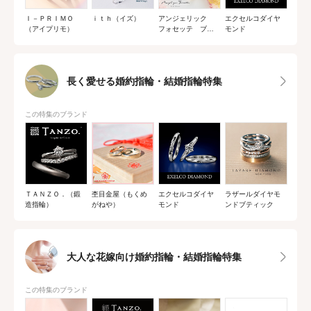
Ｉ－ＰＲＩＭＯ
ｉｔｈ（イズ）
アンジェリック
エクセルコダイヤ
（アイプリモ）
フォセッテ ブラ
モンド
イダル
長く愛せる婚約指輪・結婚指輪特集
この特集のブランド
ＴＡＮＺＯ．（鍛
杢目金屋（もくめ
エクセルコダイヤ
ラザールダイヤモ
造指輪）
がねや）
モンド
ンドブティック
大人な花嫁向け婚約指輪・結婚指輪特集
この特集のブランド