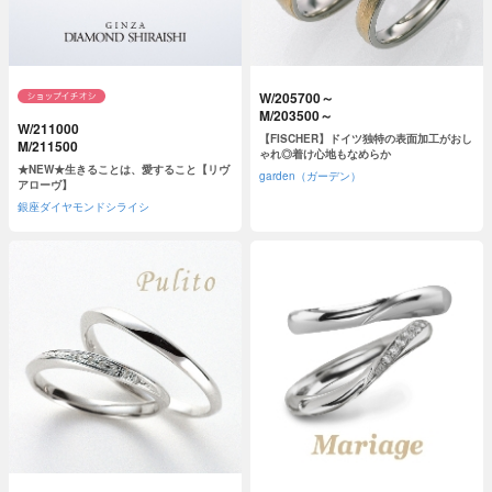
W/205700～
M/203500～
W/211000
【FISCHER】ドイツ独特の表面加工がおし
M/211500
ゃれ◎着け心地もなめらか
★NEW★生きることは、愛すること【リヴ
garden（ガーデン）
アローヴ】
銀座ダイヤモンドシライシ