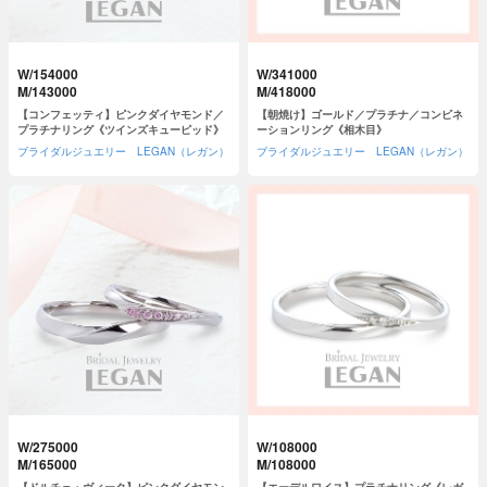
W/154000
W/341000
M/143000
M/418000
【コンフェッティ】ピンクダイヤモンド／
【朝焼け】ゴールド／プラチナ／コンビネ
プラチナリング《ツインズキューピッド》
ーションリング《相木目》
ブライダルジュエリー LEGAN（レガン）
ブライダルジュエリー LEGAN（レガン）
W/275000
W/108000
M/165000
M/108000