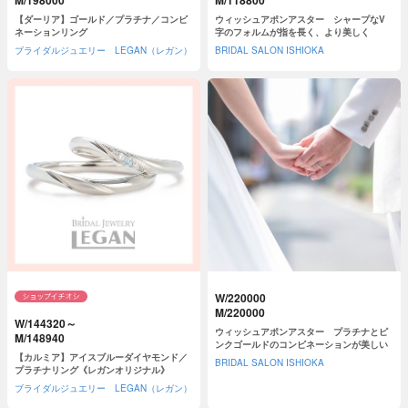
M/198000
M/118800
【ダーリア】ゴールド／プラチナ／コンビ
ウィッシュアポンアスター シャープなV
ネーションリング
字のフォルムが指を長く、より美しく
ブライダルジュエリー LEGAN（レガン）
BRIDAL SALON ISHIOKA
W/220000
M/220000
W/144320～
ウィッシュアポンアスター プラチナとピ
M/148940
ンクゴールドのコンビネーションが美しい
【カルミア】アイスブルーダイヤモンド／
BRIDAL SALON ISHIOKA
プラチナリング《レガンオリジナル》
ブライダルジュエリー LEGAN（レガン）