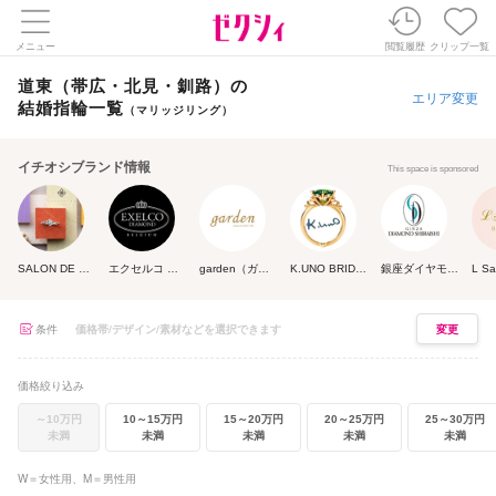
メニュー
閲覧履歴
クリップ一覧
道東（帯広・北見・釧路）の
エリア変更
結婚指輪一覧
（マリッジリング）
イチオシブランド情報
This space is sponsored
SALON DE NOJI
エクセルコ ダイヤモンド
garden（ガーデン）
K.UNO BRIDAL（ケイウノ ブライダル）
銀座ダイヤモンドシライシ
条件
変更
価格絞り込み
～10万円
10～15万円
15～20万円
20～25万円
25～30万円
未満
未満
未満
未満
未満
W＝女性用、M＝男性用