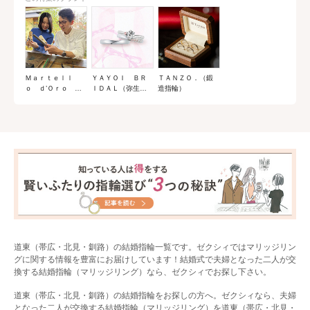
Ｍａｒｔｅｌｌ
ＹＡＹＯＩ ＢＲ
ＴＡＮＺＯ．（鍛
ｏ ｄ’Ｏｒｏ
ＩＤＡＬ（弥生貴
造指輪）
（マルテロドー
金属）
ロ）
道東（帯広・北見・釧路）の結婚指輪一覧です。ゼクシィではマリッジリン
グに関する情報を豊富にお届けしています！結婚式で夫婦となった二人が交
換する結婚指輪（マリッジリング）なら、ゼクシィでお探し下さい。
道東（帯広・北見・釧路）の結婚指輪をお探しの方へ。ゼクシィなら、夫婦
となった二人が交換する結婚指輪（マリッジリング）を道東（帯広・北見・