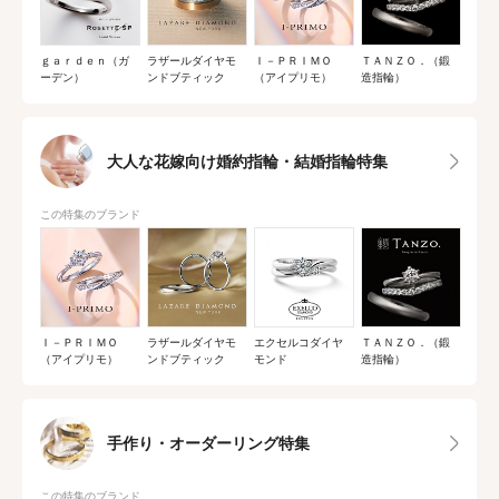
ｇａｒｄｅｎ（ガ
ラザールダイヤモ
Ｉ－ＰＲＩＭＯ
ＴＡＮＺＯ．（鍛
ーデン）
ンドブティック
（アイプリモ）
造指輪）
大人な花嫁向け婚約指輪・結婚指輪特集
この特集のブランド
Ｉ－ＰＲＩＭＯ
ラザールダイヤモ
エクセルコダイヤ
ＴＡＮＺＯ．（鍛
（アイプリモ）
ンドブティック
モンド
造指輪）
手作り・オーダーリング特集
この特集のブランド