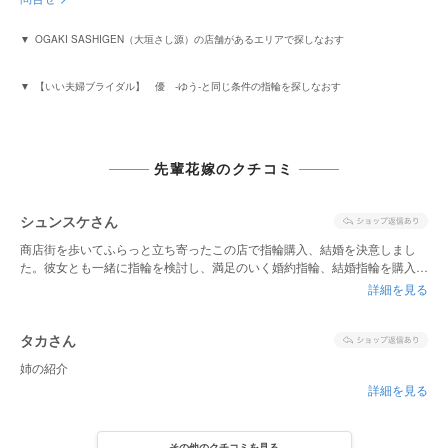
OGAKI SASHIGEN（大垣さし源）の店舗があるエリアで探しなおす
【いい夫婦ブライダル】 優 -ゆう-と同じ条件の指輪を探しなおす
先輩花嫁のクチコミ
シュンスケさん
商店街を歩いてふらっと立ち寄ったこの店で指輪購入、結婚を決意しまし
た。彼女とも一緒に指輪を検討し、満足のいく婚約指輪、結婚指輪を購入す
ることができました。
詳細を見る
タカさん
姉の紹介
詳細を見る
その他のクチコミを見る