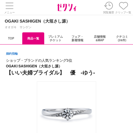
メニュー
閲覧履歴
クリップ一覧
OGAKI SASHIGEN（大垣さし源）
オオガキ サシゲン
プレミアム
フェア・
店舗情報
クチコミ
TOP
商品一覧
チケット
新着情報
&MAP
(39件)
婚約指輪
ショップ・ブランドの人気ランキング3位
OGAKI SASHIGEN（大垣さし源）
【いい夫婦ブライダル】 優 -ゆう-