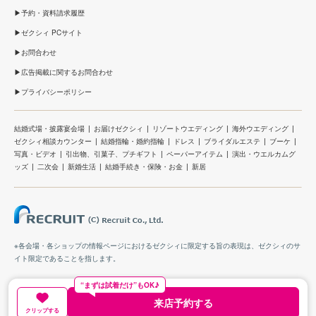
予約・資料請求履歴
ゼクシィ PCサイト
お問合わせ
広告掲載に関するお問合わせ
プライバシーポリシー
結婚式場・披露宴会場
お届けゼクシィ
リゾートウエディング
海外ウエディング
ゼクシィ相談カウンター
結婚指輪・婚約指輪
ドレス
ブライダルエステ
ブーケ
写真・ビデオ
引出物、引菓子、プチギフト
ペーパーアイテム
演出・ウエルカムグ
ッズ
二次会
新婚生活
結婚手続き・保険・お金
新居
※各会場・各ショップの情報ページにおけるゼクシィに限定する旨の表現は、ゼクシィのサ
イト限定であることを指します。
“まずは試着だけ”もOK♪
来店予約する
クリップする