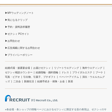
MYウェディングノート
気になるクリップ
予約・資料請求履歴
ゼクシィ PCサイト
お問合わせ
広告掲載に関するお問合わせ
プライバシーポリシー
結婚式場・披露宴会場
お届けゼクシィ
リゾートウエディング
海外ウエディング
ゼクシィ相談カウンター
結婚指輪・婚約指輪
ドレス
ブライダルエステ
ブーケ
写真・ビデオ
引出物、引菓子、プチギフト
ペーパーアイテム
演出・ウエルカムグ
ッズ
二次会
新婚生活
結婚手続き・保険・お金
新居
※各会場・各ショップの情報ページにおけるゼクシィに限定する旨の表現は、ゼクシィのサ