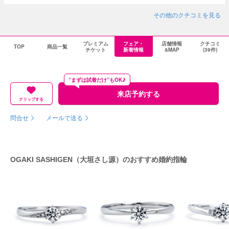
その他のクチコミを見る
プレミアム
フェア・
店舗情報
クチコミ
TOP
商品一覧
チケット
新着情報
&MAP
(39件)
“まずは試着だけ”もOK♪
来店予約する
クリップする
問合せ
メールで送る
OGAKI SASHIGEN（大垣さし源）のおすすめ婚約指輪