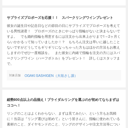
サプライズプロポーズを応援！！ スパークリングワインプレゼント
彼女の誕生日や記念日などの節目の日にサプライズでプロポーズを考えて
いる男性諸君！ プロポーズのときにやっぱり指輪がないと決まらないで
すよ。 でも婚約指輪を用意するには注文から出来上がりまで1～2ヶ月く
らいかかるって知っていましたか！？ もちろん注文は早いに越したこと
ないですがどうしてもギリギリになっちゃった方もはほかの方法もお教え
しますのでぜひ一度相談を。 また彼女に内緒で指輪を注文の方にはスパ
ークリングワイン（ハーフボトル）をプレゼント！ 詳しくはスタッフま
で。
OGAKI SASHIGEN（大垣さし源）
対象店舗
総勢800点以上の品揃え！ブライダルリングを選ぶのが初めてならまずは
ココへ！
リングのことはよくわからない、まずは見てみたい、という方もお気軽
に！当店は『リング選びは初めて』という皆さんに、指輪に使われている
素材のこと、ダイヤモンドのこと、リングのデザインや注文方法等につい