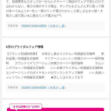
て、知識豊富なスタッフが一からレクチャー！雑誌やウェブで見ただけで
はわからない、着け心地やサイズ感は、サンプルをどんどん手に取って着
け比べてみよう♪一生に一度のリング選びだからこそ楽しまなきゃ損！大
垣さし源で思い出に残るリング選びを(^^)
OGAKI SASHIGEN（大垣さし源）
対象店舗
8月のブライダルフェア情報
【ブランド別成約特典】 大垣さし源オリジナル／内側誕生石無料 杢
目金屋／内側誕生石無料 マリアージュエント／内側クローバー刻印無
料 クワンドゥマリアージュ／内側クローバー刻印無料 サムシ
ングブルー／内側誕生石無料 いい夫婦ブライダル／内側誕生石無料&
エンゲージリングのダイヤモンドのワンランクアップ無料 いい夫婦シ
ェレトワレ／内側誕生石無料 ★詳しくはスタッフまで
OGAKI SASHIGEN（大垣さし源）
対象店舗
“まずは試着だけ”もOK♪