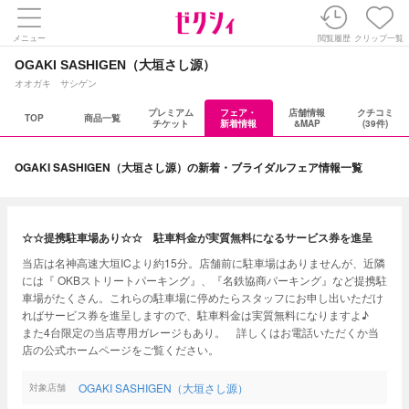
メニュー
閲覧履歴
クリップ一覧
OGAKI SASHIGEN（大垣さし源）
オオガキ サシゲン
プレミアム
フェア・
店舗情報
クチコミ
TOP
商品一覧
チケット
新着情報
&MAP
(39件)
OGAKI SASHIGEN（大垣さし源）の新着・ブライダルフェア情報一覧
☆☆提携駐車場あり☆☆ 駐車料金が実質無料になるサービス券を進呈
当店は名神高速大垣ICより約15分。店舗前に駐車場はありませんが、近隣
には『 OKBストリートパーキング』、『名鉄協商パーキング』など提携駐
車場がたくさん。これらの駐車場に停めたらスタッフにお申し出いただけ
ればサービス券を進呈しますので、駐車料金は実質無料になりますよ♪
また4台限定の当店専用ガレージもあり。 詳しくはお電話いただくか当
店の公式ホームページをご覧ください。
OGAKI SASHIGEN（大垣さし源）
対象店舗