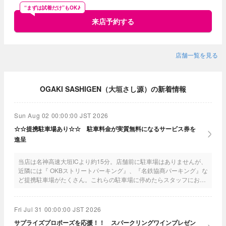
“まずは試着だけ”もOK♪
来店予約する
店舗一覧を見る
OGAKI SASHIGEN（大垣さし源）の新着情報
Sun Aug 02 00:00:00 JST 2026
☆☆提携駐車場あり☆☆ 駐車料金が実質無料になるサービス券を
進呈
当店は名神高速大垣ICより約15分。店舗前に駐車場はありませんが、
近隣には『 OKBストリートパーキング』、『名鉄協商パーキング』な
ど提携駐車場がたくさん。これらの駐車場に停めたらスタッフにお申
し出いただければサービス券を進呈しますので、駐車料金は実質無料
になりますよ♪ また4台限定の当店専用ガレージもあり。 詳しくは
お電話いただくか当店の公式ホームページをご覧ください。
Fri Jul 31 00:00:00 JST 2026
サプライズプロポーズを応援！！ スパークリングワインプレゼン