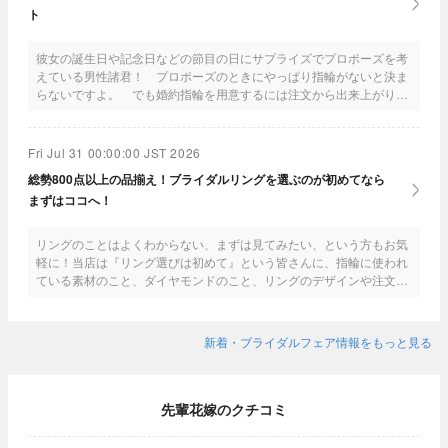
ト
彼女の誕生日や記念日などの節目の日にサプライズでプロポーズを考
えている男性諸君！ プロポーズのときにやっぱり指輪がないと決ま
らないですよ。 でも婚約指輪を用意するには注文から出来上がりま
で1～2ヶ月くらいかかるって知っていましたか！？ もちろん注文は
早いに越したことないですがどうしてもギリギリになっちゃった方も
はほかの方法もお教えしますのでぜひ一度相談を。 また彼女に内緒
Fri Jul 31 00:00:00 JST 2026
で指輪を注文の方にはスパークリングワイン（ハーフボトル）をプレ
総勢800点以上の品揃え！ブライダルリングを選ぶのが初めてなら
ゼント！ 詳しくはスタッフまで。
まずはココへ！
リングのことはよくわからない、まずは見てみたい、という方もお気
軽に！当店は『リング選びは初めて』という皆さんに、指輪に使われ
ている素材のこと、ダイヤモンドのこと、リングのデザインや注文方
法等について、知識豊富なスタッフが一からレクチャー！雑誌やウェ
ブで見ただけではわからない、着け心地やサイズ感は、サンプルをど
んどん手に取って着け比べてみよう♪一生に一度のリング選びだから
新着・ブライダルフェア情報をもっと見る
こそ楽しまなきゃ損！大垣さし源で思い出に残るリング選びを(^^)
先輩花嫁のクチコミ