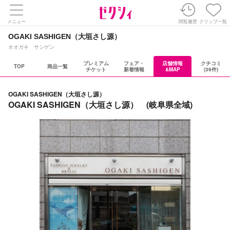
メニュー
閲覧履歴
クリップ一覧
OGAKI SASHIGEN（大垣さし源）
オオガキ サシゲン
プレミアム
フェア・
店舗情報
クチコミ
TOP
商品一覧
チケット
新着情報
&MAP
(39件)
OGAKI SASHIGEN（大垣さし源）
OGAKI SASHIGEN（大垣さし源） (岐阜県全域)