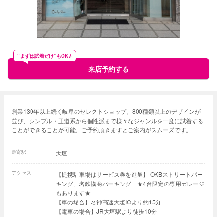
“まずは試着だけ”もOK♪
来店予約する
創業130年以上続く岐阜のセレクトショップ。800種類以上のデザインが
並び、シンプル・王道系から個性派まで様々なジャンルを一度に試着する
ことができることが可能。ご予約頂きますとご案内がスムーズです。
最寄駅
大垣
アクセス
【提携駐車場はサービス券を進呈】 OKBストリートパー
キング、名鉄協商パーキング ★4台限定の専用ガレージ
もあります★
【車の場合】名神高速大垣ICより約15分
【電車の場合】JR大垣駅より徒歩10分