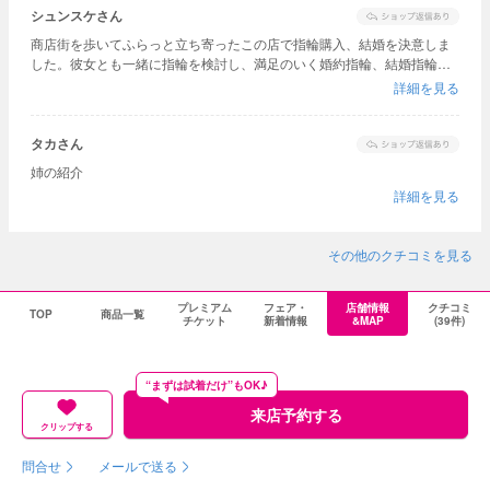
シュンスケさん
商店街を歩いてふらっと立ち寄ったこの店で指輪購入、結婚を決意しま
した。彼女とも一緒に指輪を検討し、満足のいく婚約指輪、結婚指輪を
購入することができました。
詳細を見る
タカさん
姉の紹介
詳細を見る
その他のクチコミを見る
プレミアム
フェア・
店舗情報
クチコミ
TOP
商品一覧
チケット
新着情報
&MAP
(39件)
“まずは試着だけ”もOK♪
来店予約する
クリップする
問合せ
メールで送る