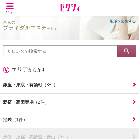
メニュー
地域を変更する
東京の
ブライダルエステ
を探す
エリア
から探す
銀座・東京・有楽町
（3件）
新宿・高田馬場
（2件）
池袋
（1件）
渋谷・原宿・表参道・青山
（0件）