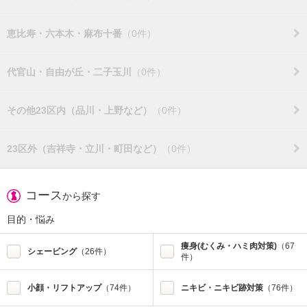
恵比寿・六本木・麻布十番
（0件）
代官山・自由が丘・二子玉川
（0件）
その他23区内（品川・上野など）
（0件）
23区外（吉祥寺・立川・町田など）
（0件）
コース
から探す
目的・悩み
痩身(むくみ・ハミ肉対策)
（67
シェービング
（26件）
件）
小顔・リフトアップ
（74件）
ニキビ・ニキビ跡対策
（76件）