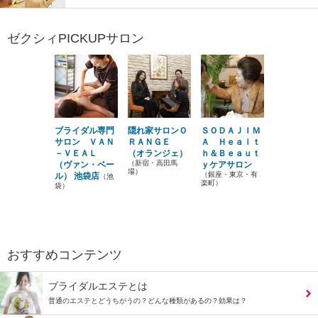
ゼクシィPICKUPサロン
ブライダル専門
隠れ家サロンＯ
ＳＯＤＡＪＩＭ
サロン ＶＡＮ
ＲＡＮＧＥ
Ａ Ｈｅａｌｔ
－ＶＥＡＬ
（オランジェ）
ｈ＆Ｂｅａｕｔ
（新宿・高田馬
（ヴァン・ベー
ｙケアサロン
場）
（銀座・東京・有
ル） 池袋店
（池
楽町）
袋）
おすすめコンテンツ
ブライダルエステとは
普通のエステとどうちがうの？どんな種類があるの？効果は？