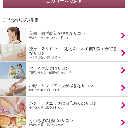
こだわりの特集
美肌・肌質改善が得意なサロン
今よりもっと美しいツヤ肌に！
痩身・スリミング（むくみ・ハミ肉対策）が得意
なサロン
ハミ肉のないドレス姿へ
ブライダル専門サロン
花嫁にうれしい配慮がいっぱい！
小顔・リフトアップが得意なサロン
憧れの小顔を手に入れたい！
ハンドテクニックに自信ありのサロン
手の温もりに癒やされたい
くつろぎの隠れ家サロン
静かな空間で癒される幸せ