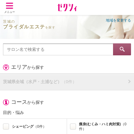
メニュー
地域を変更する
茨城の
ブライダルエステ
を探す
エリア
から探す
茨城県全域（水戸・土浦など）
（0件）
コース
から探す
目的・悩み
痩身(むくみ・ハミ肉対策)
（0
シェービング
（0件）
件）