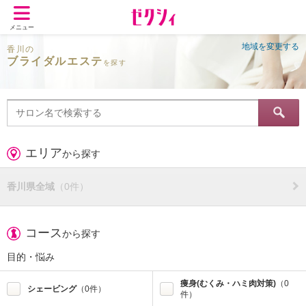
メニュー
地域を変更する
香川の
ブライダルエステ
を探す
エリア
から探す
香川県全域
（0件）
コース
から探す
目的・悩み
痩身(むくみ・ハミ肉対策)
（0
シェービング
（0件）
件）