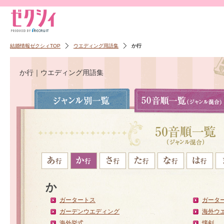
結婚情報ゼクシィTOP
ウエディング用語集
か行
か行｜ウエディング用語集
か
ガータートス
ガータ
ガーデンウエディング
海外ウ
海外挙式
懐剣