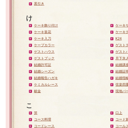
黒引き
け
ケーキ飾り付け
ケーキ
ケーキ装花
ケーキ
ケーキ入刀
K24
ケープカラー
ゲスト
ゲストハウス
ゲスト
ゲストブック
月下氷
結婚許可証
結婚講
結婚シーズン
結婚証
結婚報告ハガキ
結婚指
ケミカルレース
弦楽四
献金
現地パ
こ
笄
口上
コース料理
コード
コードレース
コール