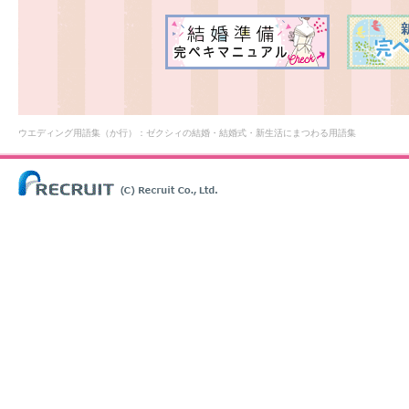
ウエディング用語集（か行）：ゼクシィの結婚・結婚式・新生活にまつわる用語集