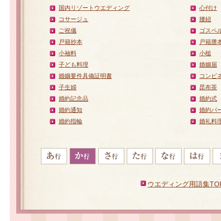
国内リゾートウエディング
心付け
コサージュ
腰紐
ご祝儀
ゴスペ
戸籍抄本
戸籍謄
小袖料
小槌
子ども料理
婚姻届
婚姻要件具備証明書
コンビ
子生婦
昆布茶
婚約記念品
婚約式
婚約通知
婚約パ
婚約指輪
婚礼料
ウエディング用語集TO