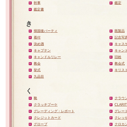
幹事
鑑定
鑑定書
き
帰国後パーティ
既製品
着付
記念写
決め酒
キャス
キャプテン
キャン
キャンドルリレー
旧姓
教会
教会式
挙式
キリス
九品目
く
靴
クラウ
クラッチブーケ
CLARIT
グレーディング・レポート
グレー
クレジットカード
クレッ
グローブ
クロカ