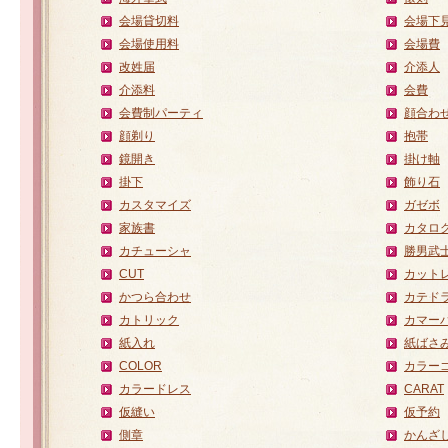
会場貸切料
会場下
会場使用料
会場費
改姓届
介添人
介添料
会費
会費制パーティ
顔合わ
顔剃り
抱帯
鏡開き
掛け軸
掛下
飾り石
カスタマイズ
ガゼボ
家族書
カタロ
カチューシャ
勝男武
CUT
カット
かつら合わせ
カテド
カトリック
カマー
紙入れ
紙ばさ
COLOR
カラー
カラードレス
CARAT
仮縫い
仮予約
側章
かんざ