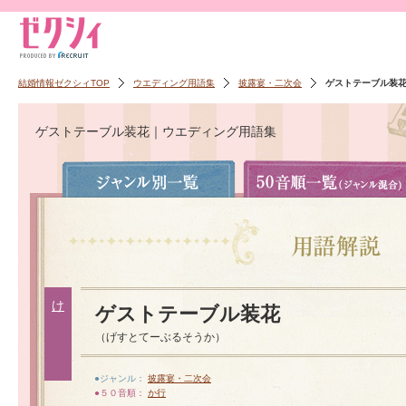
結婚情報ゼクシィTOP
ウエディング用語集
披露宴・二次会
ゲストテーブル装
ゲストテーブル装花｜ウエディング用語集
け
ゲストテーブル装花
（げすとてーぶるそうか）
●ジャンル：
披露宴・二次会
●５０音順：
か行