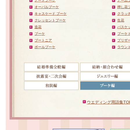
アートブーケ
アーム
オーバルブーケ
押し花
キャスケード ブーケ
クラッ
クレッセントブーケ
生花
造花
バスケ
ブーケ
ブーケ
ブートニア
プリザ
ボールブーケ
ラウン
ウエディング用語集TO