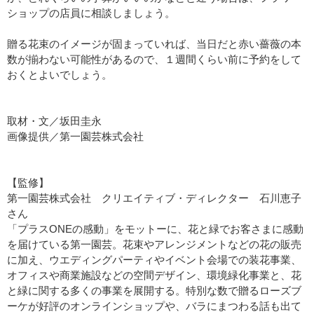
ショップの店員に相談しましょう。
贈る花束のイメージが固まっていれば、当日だと赤い薔薇の本
数が揃わない可能性があるので、１週間くらい前に予約をして
おくとよいでしょう。
取材・文／坂田圭永
画像提供／第一園芸株式会社
【監修】
第一園芸株式会社 クリエイティブ・ディレクター 石川恵子
さん
「プラスONEの感動」をモットーに、花と緑でお客さまに感動
を届けている第一園芸。花束やアレンジメントなどの花の販売
に加え、ウエディングパーティやイベント会場での装花事業、
オフィスや商業施設などの空間デザイン、環境緑化事業と、花
と緑に関する多くの事業を展開する。特別な数で贈るローズブ
ーケが好評のオンラインショップや、バラにまつわる話も出て