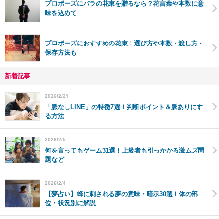
プロポーズにバラの花束を贈るなら？花言葉や本数に意
味を込めて
プロポーズにおすすめの花束！選び方や本数・渡し方・
保存方法も
新着記事
2026/2/24
「脈なしLINE」の特徴7選！判断ポイント＆脈ありにす
る方法
2026/2/5
何を言ってもゲーム31選！上級者も引っかかる激ムズ問
題など
2026/2/4
【夢占い】蜂に刺される夢の意味・暗示30選！体の部
位・状況別に解説