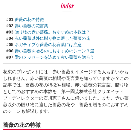
Index
#01
薔薇の花の特徴
#02
赤い薔薇の花言葉
#03
贈り物の赤い薔薇。おすすめの本数は？
#04
赤い薔薇以外に贈り物に適した薔薇の花
#05
ネガティブな薔薇の花言葉には注意
#06
赤い薔薇を贈るのにおすすめのシーン３選
#07
愛のメッセージを込めて赤い薔薇を贈ろう
花束のプレゼントには、赤い薔薇をイメージする人も多いかも
しれません。赤い薔薇の相場や花言葉を知っていますか？この
記事では、薔薇の花の特徴や相場、赤い薔薇の花言葉、贈り物
としてのおすすめの本数を、第一園芸株式会社クリエイティ
ブ・ディレクターの石川恵子さんに伺いました。また、赤い薔
薇以外の贈り物に適した薔薇の花や、薔薇を贈るのにおすすめ
のシーンも解説します。
薔薇の花の特徴