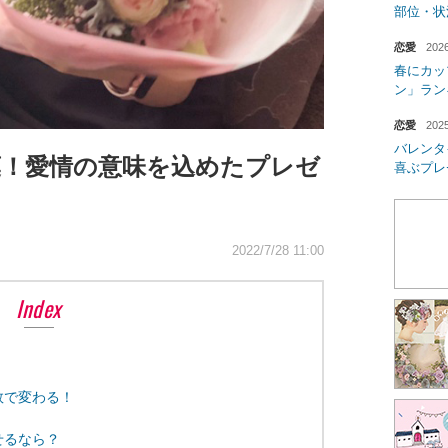
部位・状
恋愛
2026
春にカッ
ン」ラン
恋愛
2025
バレンタ
葉！愛情の意味を込めたプレゼ
喜ぶプレ
2022/7/28 11:00
Index
数で変わる！
せるなら？