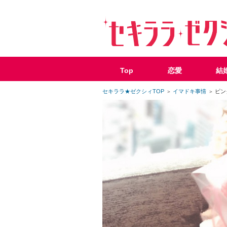
Top
恋愛
結
セキララ★ゼクシィTOP
イマドキ事情
ピン