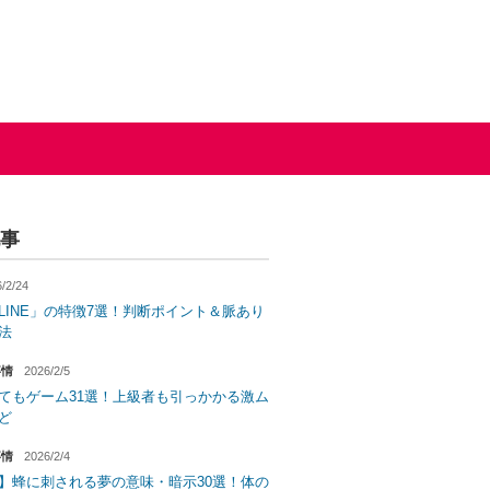
事
/2/24
LINE」の特徴7選！判断ポイント＆脈あり
法
事情
2026/2/5
てもゲーム31選！上級者も引っかかる激ム
ど
事情
2026/2/4
】蜂に刺される夢の意味・暗示30選！体の