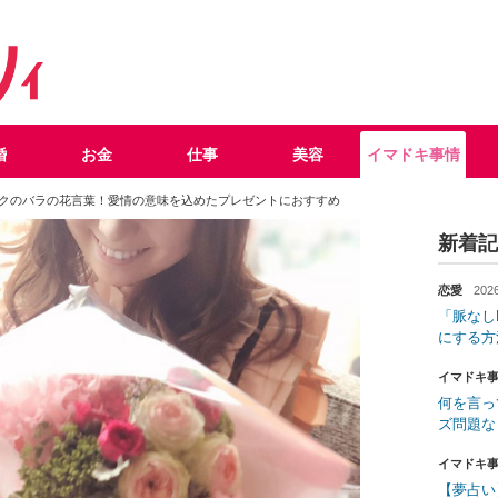
婚
お金
仕事
美容
イマドキ事情
クのバラの花言葉！愛情の意味を込めたプレゼントにおすすめ
新着記
恋愛
2026
「脈なし
にする方
イマドキ
何を言っ
ズ問題な
イマドキ
【夢占い