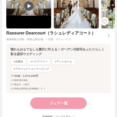
Rassurer Dearcourt（ラシュレディアコート）
南海和歌山市駅（和歌山県全域） / 式場・ゲストハウス
憧れもおもてなしも贅沢に叶える！ガーデン付邸宅をふたりらしく
彩る貸切ウエディング
#自然光
#バリアフリー
#アットホーム
#プロジェクションマッピング
40名：1,573,220円
金額
人数
着席 最大90名
挙式
教会式・人前式
住所
和歌山県和歌山市湊御殿3－2－1
フェア一覧
新着情報・フェアを見る