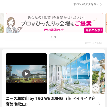
すべてのタグを見る
6
1～6
件中
件を表示
ニーズ和歌山 by T&G WEDDING （旧 ベイサイド迎
賓館 和歌山）