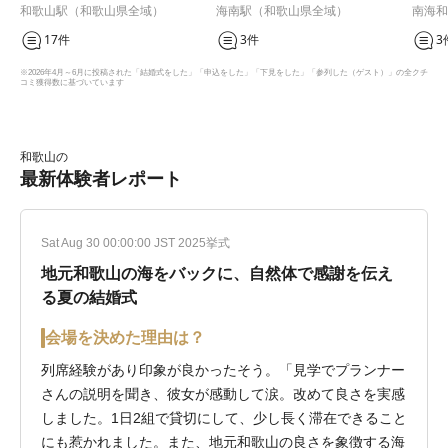
（旧 ベイサイド迎賓館 和歌山）
ディア
和歌山駅（和歌山県全域）
海南駅（和歌山県全域）
南海和
17件
3件
3
※2026年4月～6月に投稿された「結婚式をした」「申込をした」「下見をした」「参列した（ゲスト）」の全クチ
コミ獲得数に基づいています
和歌山の
最新体験者レポート
Sat Aug 30 00:00:00 JST 2025挙式
地元和歌山の海をバックに、自然体で感謝を伝え
る夏の結婚式
会場を決めた理由は？
列席経験があり印象が良かったそう。「見学でプランナー
さんの説明を聞き、彼女が感動して涙。改めて良さを実感
しました。1日2組で貸切にして、少し長く滞在できること
にも惹かれました。また、地元和歌山の良さを象徴する海