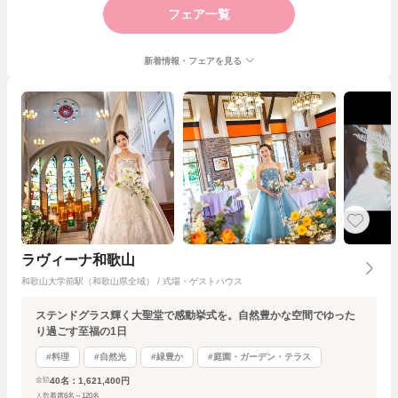
フェア一覧
新着情報・フェアを見る
ラヴィーナ和歌山
和歌山大学前駅（和歌山県全域） / 式場・ゲストハウス
ステンドグラス輝く大聖堂で感動挙式を。自然豊かな空間でゆった
り過ごす至福の1日
#料理
#自然光
#緑豊か
#庭園・ガーデン・テラス
40名：1,621,400円
金額
人数
着席6名～120名