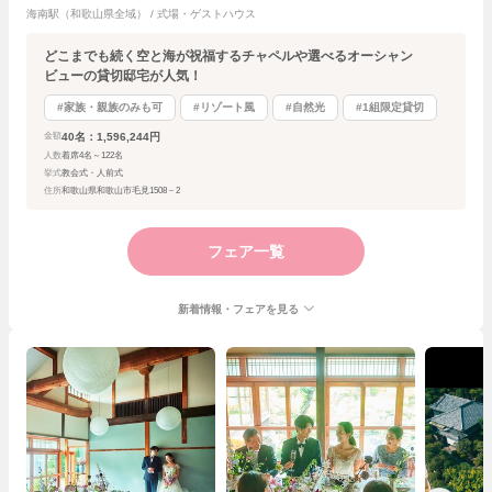
海南駅（和歌山県全域） / 式場・ゲストハウス
どこまでも続く空と海が祝福するチャペルや選べるオーシャン
ビューの貸切邸宅が人気！
#家族・親族のみも可
#リゾート風
#自然光
#1組限定貸切
40名：1,596,244円
金額
人数
着席4名～122名
挙式
教会式・人前式
住所
和歌山県和歌山市毛見1508－2
フェア一覧
新着情報・フェアを見る