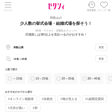
メニュー
閲覧履歴
クリップ一覧
和歌山の
少人数の挙式会場・結婚式場を探そう！
料理・アクセス・雰囲気をチェック
式場探しは3軒以上を見比べるのがおすすめ！
和歌山県
変更
10名～40名
変更
人数で探す
～10名
10～20名
20～30名
30～40名
おすすめのタグから探す
#オンライン相談有
#自然光
#海が見える
#1組限定貸切
#天井が高い
#和