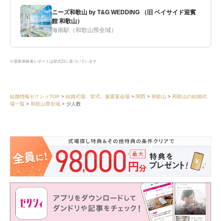
ニーズ和歌山 by T&G WEDDING （旧 ベイサイド迎賓
館 和歌山）
海南駅（和歌山県全域）
※最新体験者レポートは挙式日に基づいています
結婚情報ゼクシィTOP
結婚式場、挙式、披露宴会場
関西
和歌山
和歌山の結婚式
場一覧
和歌山県全域
少人数