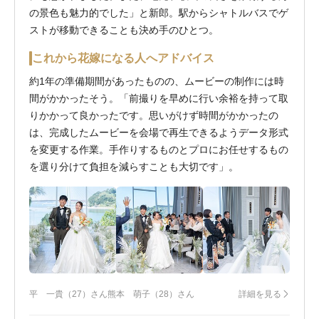
の景色も魅力的でした」と新郎。駅からシャトルバスでゲ
ストが移動できることも決め手のひとつ。
これから花嫁になる人へアドバイス
約1年の準備期間があったものの、ムービーの制作には時
間がかかったそう。「前撮りを早めに行い余裕を持って取
りかかって良かったです。思いがけず時間がかかったの
は、完成したムービーを会場で再生できるようデータ形式
を変更する作業。手作りするものとプロにお任せするもの
を選り分けて負担を減らすことも大切です」。
平 一貴（27）さん
熊本 萌子（28）さん
詳細を見る