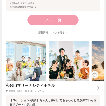
挙式
教会式・人前式・神前式
住所
和歌山県和歌山市中639－6
フェア一覧
新着情報・フェアを見る
和歌山マリーナシティホテル
JR海南駅（和歌山県全域） / ホテル
【ロケーション×美食】ちゃんと特別。でもちゃんと自然体でいられ
るリゾートホテル婚