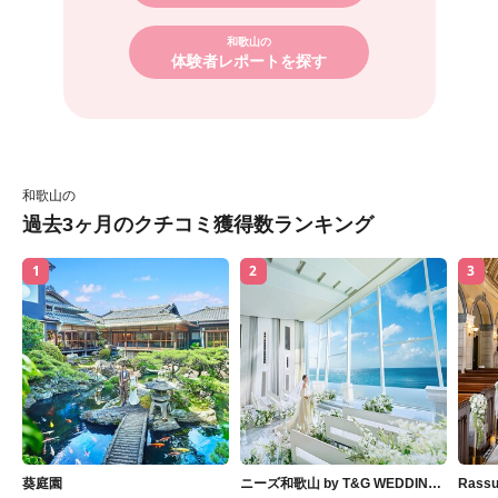
和歌山の
体験者レポートを探す
和歌山の
過去3ヶ月のクチコミ獲得数ランキング
1
2
3
葵庭園
ニーズ和歌山 by T&G WEDDING
Rass