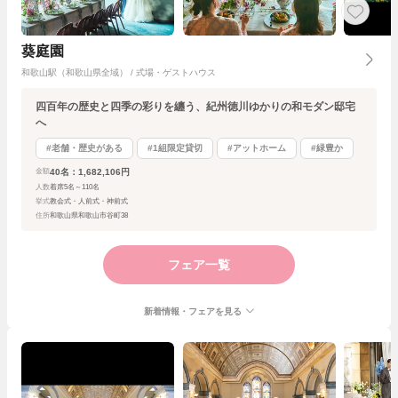
葵庭園
和歌山駅（和歌山県全域） / 式場・ゲストハウス
四百年の歴史と四季の彩りを纏う、紀州徳川ゆかりの和モダン邸宅
へ
#老舗・歴史がある
#1組限定貸切
#アットホーム
#緑豊か
40名：1,682,106円
金額
人数
着席5名～110名
挙式
教会式・人前式・神前式
住所
和歌山県和歌山市谷町38
フェア一覧
新着情報・フェアを見る