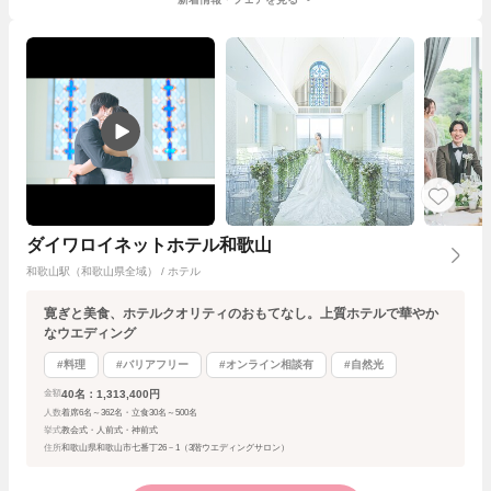
ダイワロイネットホテル和歌山
和歌山駅（和歌山県全域） / ホテル
寛ぎと美食、ホテルクオリティのおもてなし。上質ホテルで華やか
なウエディング
#料理
#バリアフリー
#オンライン相談有
#自然光
40名：1,313,400円
金額
人数
着席6名～362名・立食30名～500名
挙式
教会式・人前式・神前式
住所
和歌山県和歌山市七番丁26－1（3階ウエディングサロン）