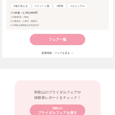
#海が見える
#リゾート風
#料理
#カジュアル
40名：1,783,850円
金額
人数
着席2名～200名
挙式
教会式・人前式・神前式
住所
和歌山県和歌山市毛見1517
フェア一覧
新着情報・フェアを見る
和歌山の
ブライダルフェアや
体験者レポートをチェック！
和歌山の
ブライダルフェアを探す