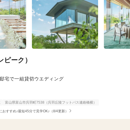
ンピーク）
の邸宅で一組貸切ウエディング
式
富山県富山市呉羽町7538（呉羽丘陵フットパス連絡橋横）
おすすめ♪最短45分で見学OK♪（8/4更新）