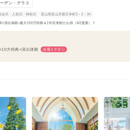
ガーデン・テラス
教会式・人前式・神前式
富山県富山市新庄本町3－2－30
0大特典×演出体験♪最大150万特典＆1件目来館がお得（8/2更新）
×10大特典×演出体験
会場イチオシ