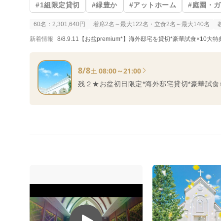
#1組限定貸切
#緑豊か
#アットホーム
#庭園・
60名：2,301,640円
着席2名～最大122名・立食2名～最大140名
新着情報
8/8.9.11【お盆premium*】海外邸宅を貸切*豪華試食×1
8/8
08:00～21:00
土
残２★お盆初日限定*海外邸宅貸切*豪華試食