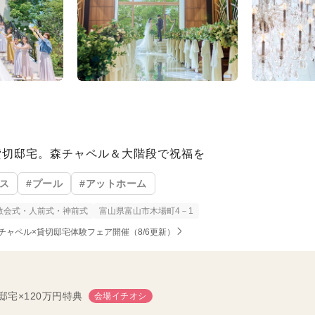
貸切邸宅。森チャペル＆大階段で祝福を
ス
#プール
#アットホーム
教会式・人前式・神前式
富山県富山市木場町4－1
れるチャペル×貸切邸宅体験フェア開催（8/6更新）
宅×120万円特典
会場イチオシ