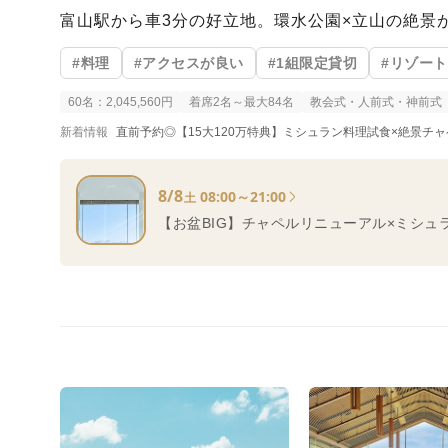
富山駅から車3分の好立地。環水公園×立山の絶景
#料理
#アクセスが良い
#1組限定貸切
#リゾー
60名：2,045,560円
着席2名～最大84名
教会式・人前式・神前式
新着情報
直前予約◎【15大120万特典】ミシュラン料理試食×絶景チャ
8/8
08:00～21:00
土
【お盆BIG】チャペルリニューアル×ミシュラ