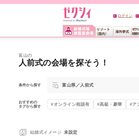
ログイン
富山の
人前式の会場を探そう！
富山県／人前式
条件から探す
おすすめの
#オンライン相談有
#高級・豪華
#ア
タグから探す
結婚式イメージ
未設定