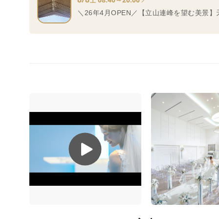
土
＼26年4月OPEN／【立山連峰を望む美景