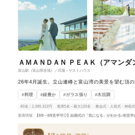
ＡＭＡＮＤＡＮ ＰＥＡＫ（アマンダ
富山駅（富山県全域）／式場・ゲストハウス
26年4月誕生。立山連峰と富山湾の美景を望む頂
#料理
#緑豊か
#ガラス張り
#木目調
60名：2,395,322円
着席5名～最大120名
教会式・人前式・神前
新着情報
【8/8～8/9見学可◎】結婚式の「気になる」がわかる♪初見学に
8/8
08:40～20:00