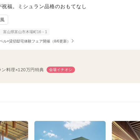
が祝福。ミシュラン品格のおもてなし
ト風
富山県富山市木場町16－1
ペル×貸切邸宅体験フェア開催（8/6更新）
ン料理×120万円特典
会場イチオシ