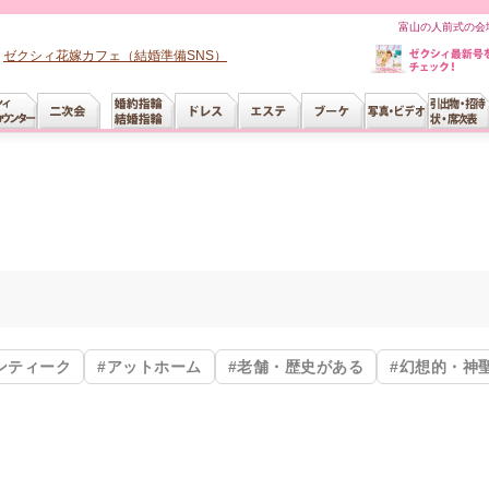
富山の人前式の会
ゼクシィ花嫁カフェ（結婚準備SNS）
ンティーク
#アットホーム
#老舗・歴史がある
#幻想的・神