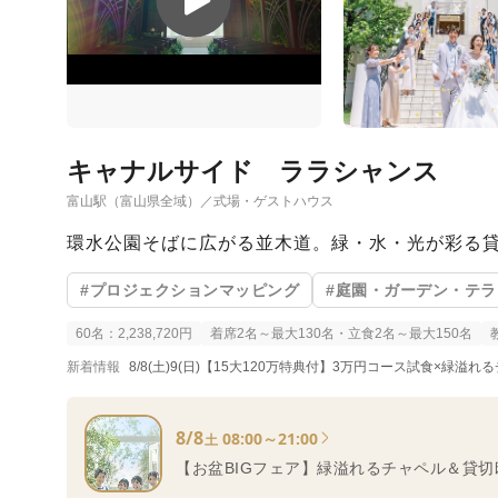
キャナルサイド ララシャンス
富山駅（富山県全域）／式場・ゲストハウス
環水公園そばに広がる並木道。緑・水・光が彩る
#プロジェクションマッピング
#庭園・ガーデン・テラ
60名：2,238,720円
着席2名～最大130名・立食2名～最大150名
新着情報
8/8(土)9(日)【15大120万特典付】3万円コース試食×緑溢
8/8
08:00～21:00
土
【お盆BIGフェア】緑溢れるチャペル＆貸切邸