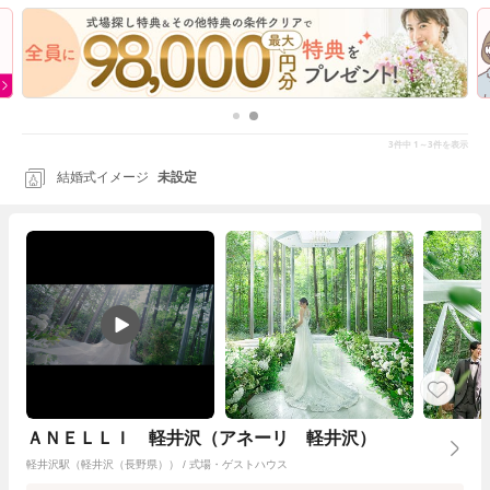
3
1～3
件中
件を表示
結婚式イメージ
未設定
ＡＮＥＬＬＩ 軽井沢（アネーリ 軽井沢）
軽井沢駅（軽井沢（長野県）） / 式場・ゲストハウス