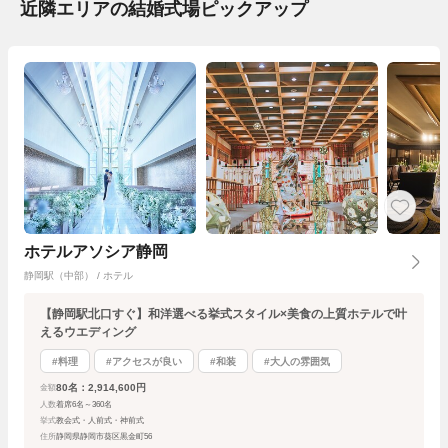
近隣エリアの結婚式場ピックアップ
ホテルアソシア静岡
静岡駅（中部） / ホテル
【静岡駅北口すぐ】和洋選べる挙式スタイル×美食の上質ホテルで叶
えるウエディング
#料理
#アクセスが良い
#和装
#大人の雰囲気
80名：2,914,600円
金額
人数
着席6名～360名
挙式
教会式・人前式・神前式
住所
静岡県静岡市葵区黒金町56