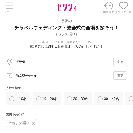
メニュー
閲覧履歴
クリップ一覧
長野の
チャペルウェディング・教会式の会場を探そう！
（ガラス張り）
料理・アクセス・雰囲気をチェック
式場探しは3軒以上を見比べるのがおすすめ！
長野県
変更
独立型チャペル
変更
人数で探す
～10名
10～20名
20～30名
30～40名
選択中のタグ
#ガラス張り