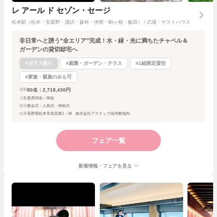
レ アール ド セゾン・セージ
松本駅（松本・安曇野・諏訪・蓼科・伊那・駒ヶ根・飯田） / 式場・ゲストハウス
非日常へと誘う“全エリア”完成！水・緑・光に満ちたチャペル＆
ガーデンの貸切邸宅へ
#ガラス張り
#庭園・ガーデン・テラス
#1組限定貸切
#家族・親族のみも可
80名：2,718,430円
金額
人数
着席20名～90名
挙式
教会式・人前式・神前式
住所
長野県松本市高宮東1－28 株式会社アステップ信州敷地内
フェア一覧
新着情報・フェアを見る