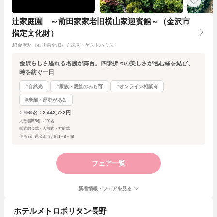
辻家庭園 ～前田家家老旧横山家迎賓館～（金沢市
指定文化財）
JR金沢駅（石川県全域） / 式場・ゲストハウス
金沢らしさ溢れる名勝が舞台。四季折々の美しさが包む縁を結び、
時を紡ぐ一日
#自然光
#家族・親族のみも可
#オンライン相談有
#老舗・歴史がある
60名：2,442,782円
金額
人数
着席5名～120名
挙式
教会式・人前式・神前式
住所
石川県金沢市寺町1－8－48
フェア一覧
新着情報・フェアを見る
ホテルメトロポリタン長野