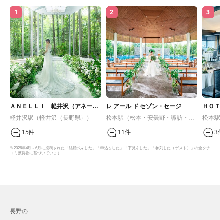
1
2
3
ＡＮＥＬＬＩ 軽井沢（アネー
レ アール ド セゾン・セージ
ＨＯＴ
リ 軽井沢）
ＴＡ（
軽井沢駅（軽井沢（長野県））
松本駅（松本・安曇野・諏訪・蓼
松本駅
科・伊那・駒ヶ根・飯田）
科・伊
15件
11件
3
※2026年4月～6月に投稿された「結婚式をした」「申込をした」「下見をした」「参列した（ゲスト）」の全クチ
コミ獲得数に基づいています
長野の