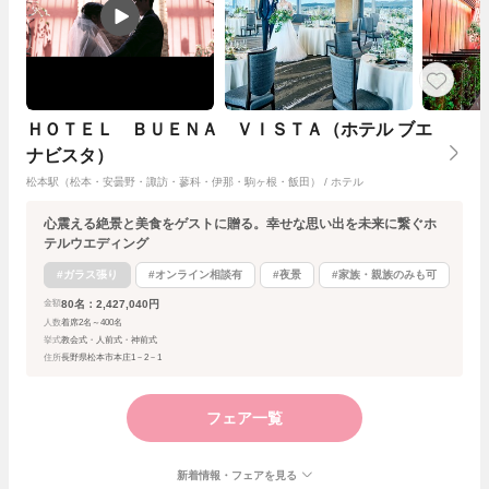
ＨＯＴＥＬ ＢＵＥＮＡ ＶＩＳＴＡ（ホテル ブエ
ナビスタ）
松本駅（松本・安曇野・諏訪・蓼科・伊那・駒ヶ根・飯田） / ホテル
心震える絶景と美食をゲストに贈る。幸せな思い出を未来に繋ぐホ
テルウエディング
#ガラス張り
#オンライン相談有
#夜景
#家族・親族のみも可
80名：2,427,040円
金額
人数
着席2名～400名
挙式
教会式・人前式・神前式
住所
長野県松本市本庄1－2－1
フェア一覧
新着情報・フェアを見る