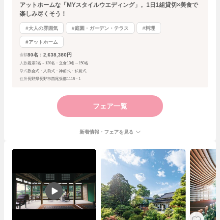
アットホームな「MYスタイルウエディング」。1日1組貸切×美食で
楽しみ尽くそう！
#大人の雰囲気
#庭園・ガーデン・テラス
#料理
#アットホーム
80名：2,638,380円
金額
人数
着席2名～120名・立食10名～150名
挙式
教会式・人前式・神前式・仏前式
住所
長野県長野市西尾張部1118－1
フェア一覧
新着情報・フェアを見る