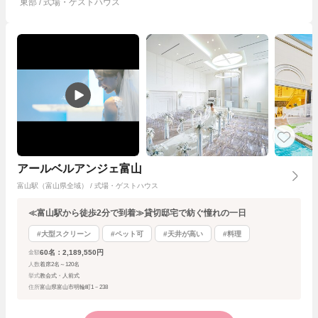
東部 / 式場・ゲストハウス
アールベルアンジェ富山
富山駅（富山県全域） / 式場・ゲストハウス
≪富山駅から徒歩2分で到着≫貸切邸宅で紡ぐ憧れの一日
#大型スクリーン
#ペット可
#天井が高い
#料理
60名：2,189,550円
金額
人数
着席2名～120名
挙式
教会式・人前式
住所
富山県富山市明輪町1－238