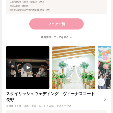
人数
着席2名～150名・立食2名～200名
挙式
人前式・神前式
住所
新潟県新潟市中央区西船見町5932－300
フェア一覧
新着情報・フェアを見る
スタイリッシュウェディング ヴィーナスコート
長野
長野駅（長野・白馬・上田・佐久） / 式場・ゲストハウス