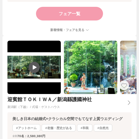
フェア一覧
新着情報・フェアを見る
迎賓館ＴＯＫＩＷＡ／新潟縣護國神社
新潟駅（下越） / 式場・ゲストハウス
美しき日本の結婚式×クラシカル空間でもてなす上質ウエディング
#アットホーム
#老舗・歴史がある
#和装
#自然光
70名：2,580,380円
金額