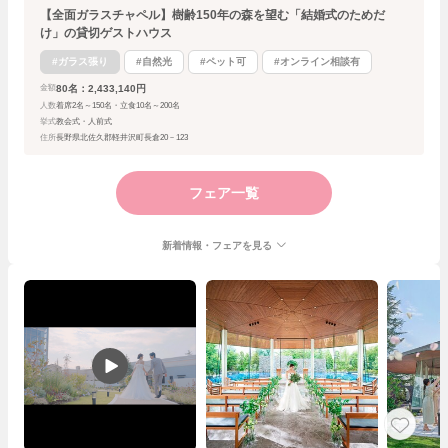
【全面ガラスチャペル】樹齢150年の森を望む「結婚式のためだ
け」の貸切ゲストハウス
#ガラス張り
#自然光
#ペット可
#オンライン相談有
80名：2,433,140円
金額
人数
着席2名～150名・立食10名～200名
挙式
教会式・人前式
住所
長野県北佐久郡軽井沢町長倉20－123
フェア一覧
新着情報・フェアを見る