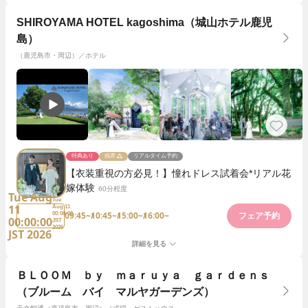
SHIROYAMA HOTEL kagoshima（城山ホテル鹿児
島）
（鹿児島市・周辺）／ホテル
特典あり
残席
リアルタイム予約
【衣装重視の方必見！】憧れドレス試着会*リアル花
嫁体験
60分程度
Tue Aug
Tue
11
Aug 11
09:45~
10:45~
15:00~
16:00~
00:00:00
フェア予約
00:00:00
JST
2026
JST 2026
詳細を見る
ＢＬＯＯＭ ｂｙ ｍａｒｕｙａ ｇａｒｄｅｎｓ
（ブルーム バイ マルヤガーデンズ）