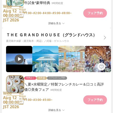
牛試食*豪華特典
3時間程度
Wed
Wed
Aug 12
Aug 12
11:00~
12:00~
14:00~
15:00~
18:00~
00:00:00
フェア予約
00:00:00
JST
2026
JST 2026
詳細を見る
ＴＨＥ ＧＲＡＮＤ ＨＯＵＳＥ（グランドハウス）
鹿児島中央駅（鹿児島市・周辺）／式場・ゲストハウス
特典あり
残席
リアルタイム予約
＼夏×水曜限定／特製フレンチカレー＆口コミ高評
価◎美食フェア
3時間程度
Wed
Wed
Aug 12
Aug 12
11:00~
13:00~
15:00~
00:00:00
フェア予約
00:00:00
JST
2026
JST 2026
詳細を見る