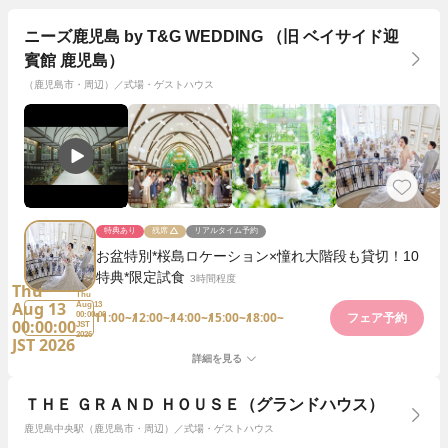
ニーズ鹿児島 by T&G WEDDING （旧 ベイサイド迎
賓館 鹿児島）
（鹿児島市・周辺）／式場・ゲストハウス
特典あり
残席
リアルタイム予約
お盆特別*桜島ロケーション×憧れ大階段も貸切！10
特典*限定試食
3時間程度
Thu
Thu
Aug 13
Aug 13
11:00~
12:00~
14:00~
15:00~
18:00~
00:00:00
フェア予約
00:00:00
JST
2026
JST 2026
詳細を見る
ＴＨＥ ＧＲＡＮＤ ＨＯＵＳＥ（グランドハウス）
鹿児島中央駅（鹿児島市・周辺）／式場・ゲストハウス