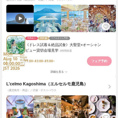
特典あり
残席
リアルタイム予約
《ドレス試着＆絶品試食》大聖堂×オーシャン
ビュー貸切会場見学
3時間程度
Mon
Mon
Aug 10
Aug 10
11:00~
13:00~
15:00~
00:00:00
フェア予約
00:00:00
JST
2026
JST 2026
詳細を見る
L’celmo Kagoshima（エルセルモ鹿児島）
（鹿児島市・周辺）／式場・ゲストハウス