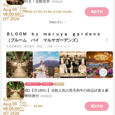
付き！全館見学
3時間程度
Sun
Sun
Aug 09
Aug 09
10:00~
11:00~
12:00~
13:00~
14:00~
00:00:00
電話予約
00:00:00
JST
2026
JST 2026
詳細を見る
ＢＬＯＯＭ ｂｙ ｍａｒｕｙａ ｇａｒｄｅｎｓ
（ブルーム バイ マルヤガーデンズ）
天文館通電停（鹿児島市・周辺）／式場・ゲストハウス
会場イチオシ
特典あり
残席
残2【月1BIG♪】当館人気の黒毛和牛の絶品試食＆豪
華特典付
3時間程度
Sun
Sun
Aug 09
Aug 09
10:00~
14:00~
00:00:00
電話予約
00:00:00
JST
2026
JST 2026