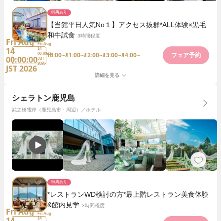
特典あり
【当館平日人気No１】アクセス抜群*ALL体験×黒毛
和牛試食
3時間程度
Fri Aug
Fri Aug
14
14
10:00~
11:00~
12:00~
13:00~
14:00~
00:00:00
フェア予約
00:00:00
JST
2026
JST 2026
詳細を見る
シェラトン鹿児島
武之橋電停（鹿児島市・周辺）／ホテル
特典あり
*レストランWD検討の方*最上階レストラン美食体験
&館内見学
3時間程度
Fri Aug
Fri Aug
14
14