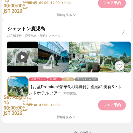
15
08:45~
09:00~
12:00~
15:00~
00:00:00
フェア予約
00:00:00
JST
2026
JST 2026
詳細を見る
シェラトン鹿児島
武之橋電停（鹿児島市・周辺）／ホテル
会場イチオシ
特典あり
残席
リアルタイム予約
【お盆Premium*豪華6大特典付】至極の美食&トレ
ンドホテルツアー
3時間程度
Sat Aug
Sat Aug
15
15
09:30~
13:00~
16:30~
00:00:00
フェア予約
00:00:00
JST
2026
JST 2026
詳細を見る