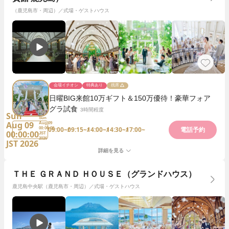
（鹿児島市・周辺）／式場・ゲストハウス
会場イチオシ
特典あり
残席
日曜BIG来館10万ギフト＆150万優待！豪華フォア
グラ試食
3時間程度
Sun
Sun
Aug 09
Aug 09
09:00~
09:15~
14:00~
14:30~
17:00~
00:00:00
電話予約
00:00:00
JST
2026
JST 2026
詳細を見る
ＴＨＥ ＧＲＡＮＤ ＨＯＵＳＥ（グランドハウス）
鹿児島中央駅（鹿児島市・周辺）／式場・ゲストハウス