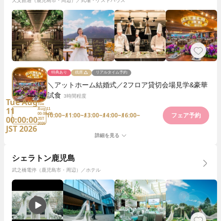
天文館通（鹿児島市・周辺）／式場・ゲストハウス
特典あり
残席
リアルタイム予約
＼アットホーム結婚式／2フロア貸切会場見学&豪華
試食
3時間程度
Tue Aug
Tue
11
Aug 11
10:00~
11:00~
13:00~
14:00~
16:00~
00:00:00
フェア予約
00:00:00
JST
2026
JST 2026
詳細を見る
シェラトン鹿児島
武之橋電停（鹿児島市・周辺）／ホテル