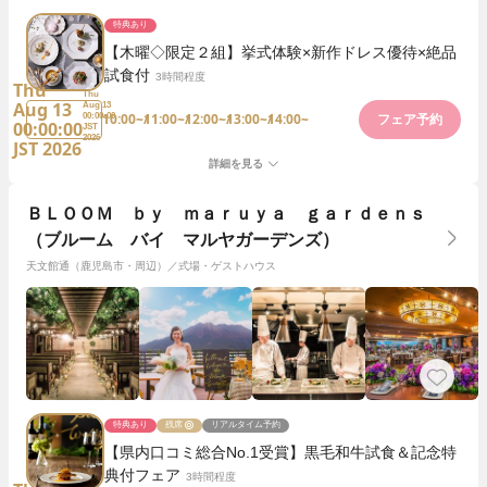
特典あり
【木曜◇限定２組】挙式体験×新作ドレス優待×絶品
試食付
3時間程度
Thu
Thu
Aug 13
Aug 13
10:00~
11:00~
12:00~
13:00~
14:00~
00:00:00
フェア予約
00:00:00
JST
2026
JST 2026
詳細を見る
ＢＬＯＯＭ ｂｙ ｍａｒｕｙａ ｇａｒｄｅｎｓ
（ブルーム バイ マルヤガーデンズ）
天文館通（鹿児島市・周辺）／式場・ゲストハウス
特典あり
残席
リアルタイム予約
【県内口コミ総合No.1受賞】黒毛和牛試食＆記念特
典付フェア
3時間程度