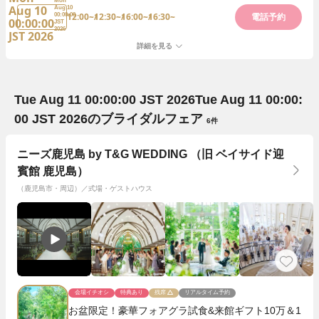
Mon
Aug 10
Aug 10
12:00~
12:30~
16:00~
16:30~
00:00:00
電話予約
00:00:00
JST
2026
JST 2026
詳細を見る
Tue Aug 11 00:00:00 JST 2026
Tue Aug 11 00:00:
00 JST 2026
のブライダルフェア
6件
ニーズ鹿児島 by T&G WEDDING （旧 ベイサイド迎
賓館 鹿児島）
（鹿児島市・周辺）／式場・ゲストハウス
会場イチオシ
特典あり
残席
リアルタイム予約
お盆限定！豪華フォアグラ試食&来館ギフト10万＆1