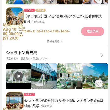
特典あり
残席
【平日限定】選べる4会場×好アクセス×黒毛和牛試
食付♪
3時間程度
Mon
Mon
Aug 10
Aug 10
10:00~
11:00~
12:00~
13:00~
14:00~
00:00:00
電話予約
00:00:00
JST
2026
JST 2026
詳細を見る
シェラトン鹿児島
武之橋電停（鹿児島市・周辺）／ホテル
特典あり
*レストランWD検討の方*最上階レストラン美食体験
&館内見学
3時間程度
Mon