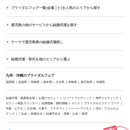
ブライダルフェア一覧(会場ごと)を人気のエリアから探す
鹿児島の他のサービスから結婚式場を探す
テーマで鹿児島県の結婚式場探し
結婚式場・挙式を他のエリアから選ぶ
九州・沖縄のブライダルフェア
福岡県
佐賀県
長崎県
熊本県
大分県
宮崎県
鹿児島県
沖縄県
結婚式場・披露宴会場
お届けゼクシィ
リゾートウエディング
海外ウエディング
ゼクシィ相談カウンター
結婚指輪・婚約指輪
ドレス
ブライダルエステ
ブーケ
写真・ビデオ
引出物、引菓子、プチギフト
ペーパーアイテム
演出・ウエルカム
グッズ
二次会
新婚生活
結婚手続き・保険・お金
新居