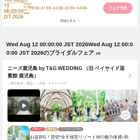
Tue
11
Aug 11
10:00~
11:00~
12:00~
13:00~
14:00~
00:00:00
フェア予約
00:00:00
JST
2026
JST 2026
詳細を見る
Wed Aug 12 00:00:00 JST 2026
Wed Aug 12 00:0
0:00 JST 2026
のブライダルフェア
3件
ニーズ鹿児島 by T&G WEDDING （旧 ベイサイド迎
賓館 鹿児島）
（鹿児島市・周辺）／式場・ゲストハウス
特典あり
残席
リアルタイム予約
お盆BIG！貸切*全天候型リゾートWの魅力体感♪和