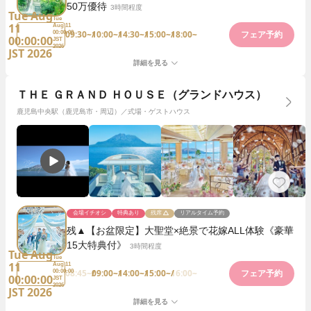
50万優待
3時間程度
Tue Aug
Tue
11
Aug 11
09:30~
10:00~
14:30~
15:00~
18:00~
00:00:00
フェア予約
00:00:00
JST
2026
JST 2026
詳細を見る
ＴＨＥ ＧＲＡＮＤ ＨＯＵＳＥ（グランドハウス）
鹿児島中央駅（鹿児島市・周辺）／式場・ゲストハウス
会場イチオシ
特典あり
残席
リアルタイム予約
残▲【お盆限定】大聖堂×絶景で花嫁ALL体験《豪華
15大特典付》
3時間程度
Tue Aug
Tue
11
Aug 11
08:45~
09:00~
14:00~
15:00~
16:00~
00:00:00
フェア予約
00:00:00
JST
2026
JST 2026
詳細を見る