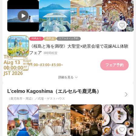
特典あり
残席
リアルタイム予約
《桜島と海を満喫》大聖堂×絶景会場で花嫁ALL体験
フェア
3時間程度
Thu
Thu
Aug 13
Aug 13
11:00~
13:00~
15:00~
00:00:00
フェア予約
00:00:00
JST
2026
JST 2026
詳細を見る
L’celmo Kagoshima（エルセルモ鹿児島）
（鹿児島市・周辺）／式場・ゲストハウス