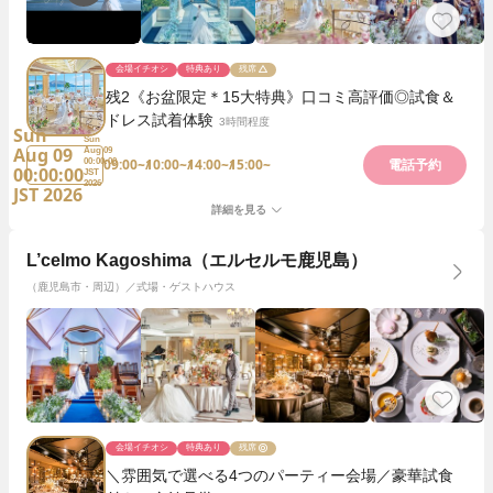
会場イチオシ
特典あり
残席
残2《お盆限定＊15大特典》口コミ高評価◎試食＆
ドレス試着体験
3時間程度
Sun
Sun
Aug 09
Aug 09
09:00~
10:00~
14:00~
15:00~
00:00:00
電話予約
00:00:00
JST
2026
JST 2026
詳細を見る
L’celmo Kagoshima（エルセルモ鹿児島）
（鹿児島市・周辺）／式場・ゲストハウス
会場イチオシ
特典あり
残席
＼雰囲気で選べる4つのパーティー会場／豪華試食