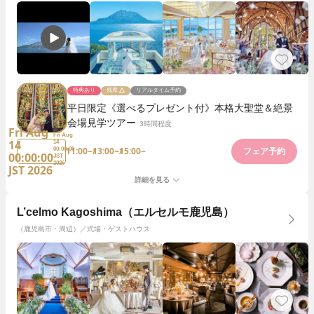
特典あり
残席
リアルタイム予約
平日限定《選べるプレゼント付》本格大聖堂＆絶景
会場見学ツアー
3時間程度
Fri Aug
Fri Aug
14
14
11:00~
13:00~
15:00~
00:00:00
フェア予約
00:00:00
JST
2026
JST 2026
詳細を見る
L’celmo Kagoshima（エルセルモ鹿児島）
（鹿児島市・周辺）／式場・ゲストハウス