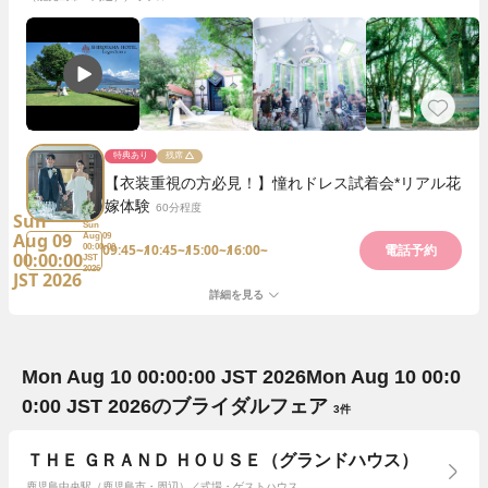
特典あり
残席
【衣装重視の方必見！】憧れドレス試着会*リアル花
嫁体験
60分程度
Sun
Sun
Aug 09
Aug 09
09:45~
10:45~
15:00~
16:00~
00:00:00
電話予約
00:00:00
JST
2026
JST 2026
詳細を見る
Mon Aug 10 00:00:00 JST 2026
Mon Aug 10 00:0
0:00 JST 2026
のブライダルフェア
3件
ＴＨＥ ＧＲＡＮＤ ＨＯＵＳＥ（グランドハウス）
鹿児島中央駅（鹿児島市・周辺）／式場・ゲストハウス