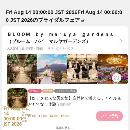
Fri Aug 14 00:00:00 JST 2026
Fri Aug 14 00:00:0
0 JST 2026
のブライダルフェア
5件
ＢＬＯＯＭ ｂｙ ｍａｒｕｙａ ｇａｒｄｅｎｓ
（ブルーム バイ マルヤガーデンズ）
天文館通（鹿児島市・周辺）／式場・ゲストハウス
特典あり
残席
リアルタイム予約
【好アクセスな天文館】自然体で誓えるチャペル＆
おもてなし体験
3時間程度
Fri Aug
Fri Aug
14
14
10:00~
12:00~
14:00~
16:00~
00:00:00
フェア予約
00:00:00
JST
2026
JST 2026
詳細を見る