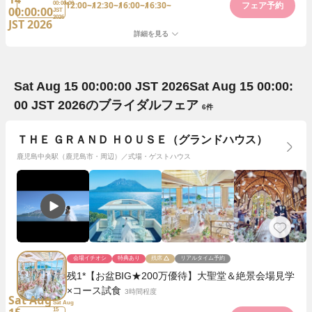
12:00~
12:30~
16:00~
16:30~
00:00:00
フェア予約
00:00:00
JST
2026
JST 2026
詳細を見る
Sat Aug 15 00:00:00 JST 2026
Sat Aug 15 00:00:
00 JST 2026
のブライダルフェア
6件
ＴＨＥ ＧＲＡＮＤ ＨＯＵＳＥ（グランドハウス）
鹿児島中央駅（鹿児島市・周辺）／式場・ゲストハウス
会場イチオシ
特典あり
残席
リアルタイム予約
残1*【お盆BIG★200万優待】大聖堂＆絶景会場見学
×コース試食
3時間程度
Sat Aug
Sat Aug
15