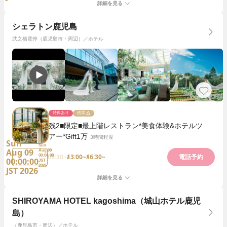
詳細を見る
シェラトン鹿児島
武之橋電停（鹿児島市・周辺）／ホテル
特典あり
残席
残2■限定■最上階レストラン*美食体験&ホテルツ
アー*Gift1万
3時間程度
Sun
Sun
Aug 09
Aug 09
09:30~
13:00~
16:30~
00:00:00
電話予約
00:00:00
JST
2026
JST 2026
詳細を見る
SHIROYAMA HOTEL kagoshima（城山ホテル鹿児
島）
（鹿児島市・周辺）／ホテル