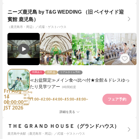
ニーズ鹿児島 by T&G WEDDING （旧 ベイサイド迎
賓館 鹿児島）
（鹿児島市・周辺）／式場・ゲストハウス
特典あり
残席
リアルタイム予約
≪お盆限定≫メイン食べ比べ付★全館＆ドレスゆっ
たり見学ツアー
3時間程度
Fri Aug
Fri Aug
14
14
11:00~
12:00~
14:00~
15:00~
18:00~
00:00:00
フェア予約
00:00:00
JST
2026
JST 2026
詳細を見る
ＴＨＥ ＧＲＡＮＤ ＨＯＵＳＥ（グランドハウス）
鹿児島中央駅（鹿児島市・周辺）／式場・ゲストハウス