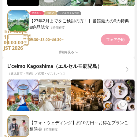
特典あり
残席
リアルタイム予約
【27年2月までをご検討の方！】当館最大の6大特典
&絶品試食
3時間程度
Tue Aug
Tue
11
Aug 11
09:30~
13:00~
16:30~
00:00:00
フェア予約
00:00:00
JST
2026
JST 2026
詳細を見る
L’celmo Kagoshima（エルセルモ鹿児島）
（鹿児島市・周辺）／式場・ゲストハウス
【フォトウェディング】約10万円～お得なプランご
相談会
3時間程度
Tue Aug