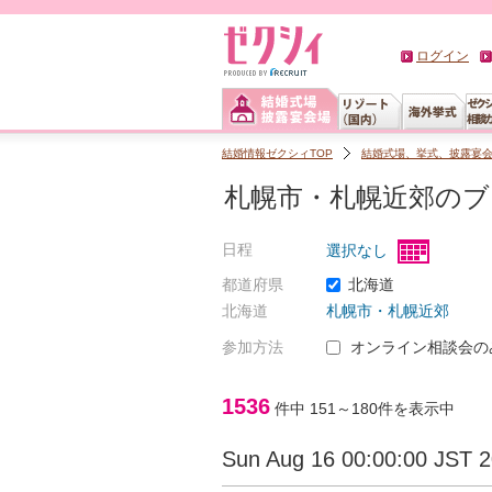
ログイン
結婚情報ゼクシィTOP
結婚式場、挙式、披露宴
札幌市・札幌近郊の
日程
選択なし
都道府県
北海道
北海道
札幌市・札幌近郊
参加方法
オンライン相談会の
1536
件中
151～180
件を表示中
Sun Aug 16 00:00:00