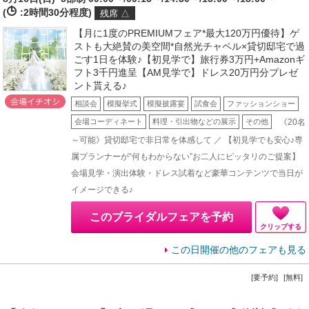
(
:2時間30分程度)
残席 △
【月に1度のPREMIUMフェア*最大120万円優待】ゲ
ストも大絶賛の美空間*自然光チャペル×貸切邸宅で過
ごす1日を体験♪【初見学で】旅行券3万円+Amazonギ
フト3千円進呈【AM見学で】ドレス20万円分プレゼ
ント貰える♪
相談会
模擬挙式
模擬披露宴
試食会
ファッションショー
《20名
会場コーディネート
料理・引出物などの展示
その他
～可能》貸切邸宅で非日常を体感して ／ 【初見学でも安心♪専
属プランナーが“何もわからない”お二人にピッタリのご提案】
会場見学・演出体験・ドレス試着など豪華コンテンツで当日が
イメージできる♪
このブライダルフェアを予約
クリップする
この日開催の他のフェアも見る
[要予約]
[無料]