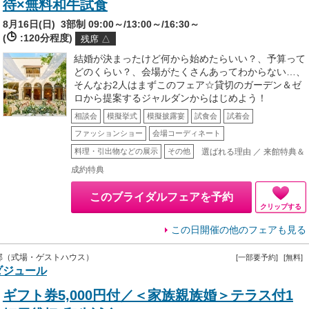
待×無料和牛試食
8月16日(日)
3部制 09:00～/13:00～/16:30～
(
:120分程度)
残席 △
結婚が決まったけど何から始めたらいい？、予算って
どのくらい？、会場がたくさんあってわからない…、
そんなお2人はまずこのフェア☆貸切のガーデン＆ゼ
ロから提案するジャルダンからはじめよう！
相談会
模擬挙式
模擬披露宴
試食会
試着会
ファッションショー
会場コーディネート
選ばれる理由 ／ 来館特典＆
料理・引出物などの展示
その他
成約特典
このブライダルフェアを予約
クリップする
この日開催の他のフェアも見る
郊（式場・ゲストハウス）
[一部要予約]
[無料]
ダジュール
ギフト券5,000円付／＜家族親族婚＞テラス付1