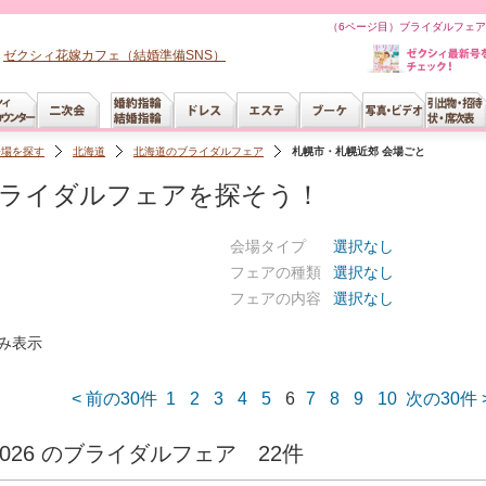
（6ページ目）ブライダルフェア
ゼクシィ花嫁カフェ（結婚準備SNS）
会場を探す
北海道
北海道のブライダルフェア
札幌市・札幌近郊 会場ごと
ブライダルフェアを探そう！
会場タイプ
選択なし
フェアの種類
選択なし
フェアの内容
選択なし
み表示
< 前の30件
1
2
3
4
5
6
7
8
9
10
次の30件 
 JST 2026 のブライダルフェア 22件