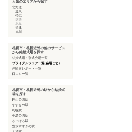
人気のエリアから探す
北海道
道東
帯広
釧路
北見
道北
旭川
札幌市・札幌近郊の他のサービス
から結婚式場を探す
結婚式場・挙式会場一覧
ブライダルフェア一覧(会場ごと)
体験者レポート一覧
口コミ一覧
札幌市・札幌近郊の駅から結婚式
場を探す
円山公園駅
すすきの駅
札幌駅
中島公園駅
さっぽろ駅
豊水すすきの駅
大通駅