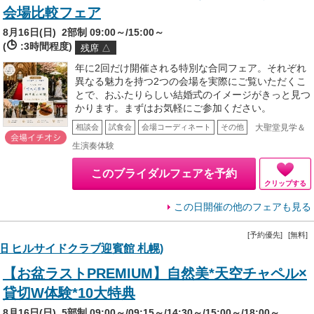
会場比較フェア
8月16日(日)
2部制 09:00～/15:00～
(
:3時間程度)
残席 △
年に2回だけ開催される特別な合同フェア。それぞれ
異なる魅力を持つ2つの会場を実際にご覧いただくこ
とで、おふたりらしい結婚式のイメージがきっと見つ
かります。まずはお気軽にご参加ください。
大聖堂見学＆
相談会
試食会
会場コーディネート
その他
生演奏体験
このブライダルフェアを予約
クリップする
この日開催の他のフェアも見る
[予約優先]
[無料]
G (旧 ヒルサイドクラブ迎賓館 札幌)
【お盆ラストPREMIUM】自然美*天空チャペル×
貸切W体験*10大特典
8月16日(日)
5部制 09:00～/09:15～/14:30～/15:00～/18:00～