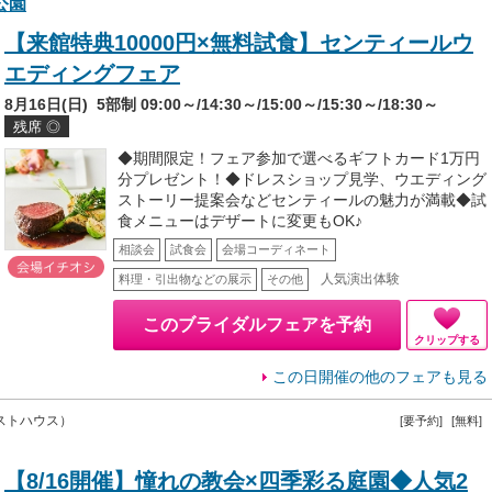
公園
【来館特典10000円×無料試食】センティールウ
エディングフェア
8月16日(日)
5部制 09:00～/14:30～/15:00～/15:30～/18:30～
残席 ◎
◆期間限定！フェア参加で選べるギフトカード1万円
分プレゼント！◆ドレスショップ見学、ウエディング
ストーリー提案会などセンティールの魅力が満載◆試
食メニューはデザートに変更もOK♪
相談会
試食会
会場コーディネート
人気演出体験
料理・引出物などの展示
その他
このブライダルフェアを予約
クリップする
この日開催の他のフェアも見る
ストハウス）
[要予約]
[無料]
【8/16開催】憧れの教会×四季彩る庭園◆人気2