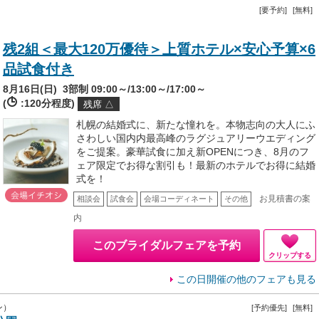
[要予約]
[無料]
残2組＜最大120万優待＞上質ホテル×安心予算×6
品試食付き
8月16日(日)
3部制 09:00～/13:00～/17:00～
(
:120分程度)
残席 △
札幌の結婚式に、新たな憧れを。本物志向の大人にふ
さわしい国内内最高峰のラグジュアリーウエディング
をご提案。豪華試食に加え新OPENにつき、8月のフ
ェア限定でお得な割引も！最新のホテルでお得に結婚
式を！
お見積書の案
相談会
試食会
会場コーディネート
その他
内
このブライダルフェアを予約
クリップする
この日開催の他のフェアも見る
ン）
[予約優先]
[無料]