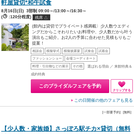
軒屋貸切*和牛試食
8月16日(日)
3部制 09:00～/13:00～/16:30～
(
:120分程度)
残席 △
(館内は貸切でプライベート感満載〉少人数ウエディ
ングだからこそわりたいお料理や、少人数だから叶う
演出もご紹介。お2人の予算に合わせた見積もりもご
提案！
相談会
模擬挙式
模擬披露宴
試食会
試着会
ファッションショー
会場コーディネート
選ばれる理由 ／ 来館特典＆
料理・引出物などの展示
その他
成約特典
このブライダルフェアを予約
クリップする
この日開催の他のフェアも見る
[一部要予約]
[無料]
【少人数・家族婚】さっぽろ駅チカ×貸切（無料