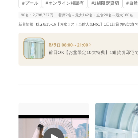
#プール
#オンライン相談有
#1組限定貸切
#自
90名：2,798,727円
着席2名～最大142名・立食20名～最大160名
新着情報
残▲8/15-16【お盆ラスト当館人気No1】1日1組貸切W!試食
8/9
08:00～21:00
日
前日OK【お盆限定10大特典】1組貸切邸宅