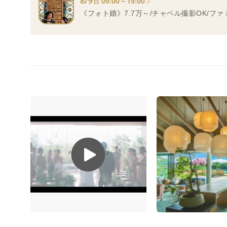
8/9
09:00～19:00
日
《フォト婚》7.7万～/チャペル撮影OK/フ