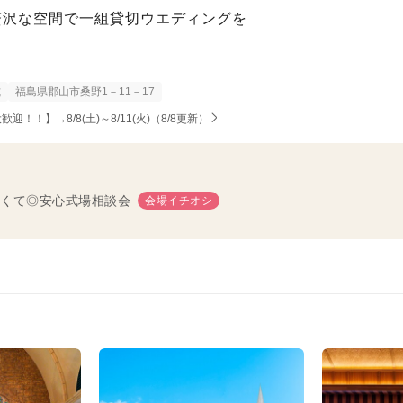
贅沢な空間で一組貸切ウエディングを
式
福島県郡山市桑野1－11－17
！】→8/8(土)～8/11(火)（8/8更新）
くて◎安心式場相談会
会場イチオシ