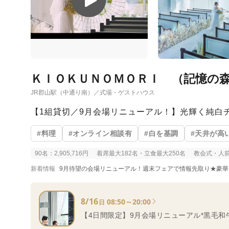
ＫＩＯＫＵＮＯＭＯＲＩ （記憶の
JR郡山駅（中通り南）／式場・ゲストハウス
【1組貸切／9月会場リニューアル！】光輝く純白
#料理
#オンライン相談有
#白を基調
#天井が高
90名：2,905,716円
着席最大182名・立食最大250名
教会式・人
新着情報
9月待望の会場リニューアル！週末フェアで情報先取り★豪華1
8/16
08:50～20:00
日
【4日間限定】9月会場リニューアル*黒毛