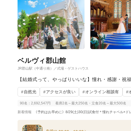
ベルヴィ郡山館
JR郡山駅（中通り南）／式場・ゲストハウス
【結婚式って、やっぱりいいな】憧れ・感謝・祝
#自然光
#アクセスが良い
#オンライン相談有
#
90名：2,692,547円
着席2名～最大250名・立食20名～最大500名
新着情報
《予約はお早めに》8/29(土)30(日)試食付＊憧れチャペル×