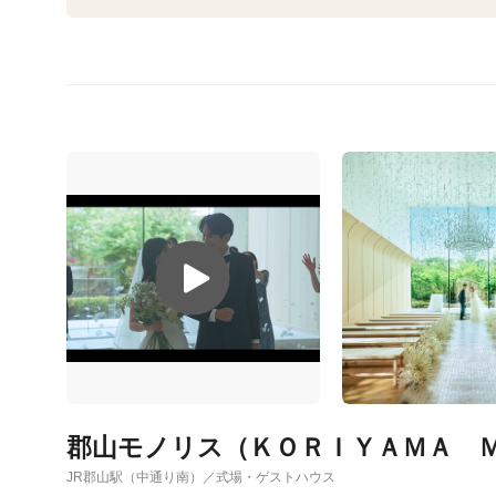
郡山モノリス（ＫＯＲＩＹＡＭＡ 
JR郡山駅（中通り南）／式場・ゲストハウス