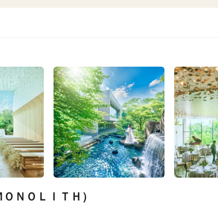
ＭＯＮＯＬＩＴＨ）