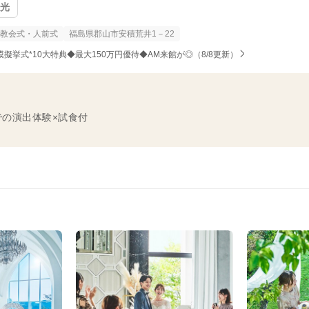
然光
教会式・人前式
福島県郡山市安積荒井1－22
*模擬挙式*10大特典◆最大150万円優待◆AM来館が◎（8/8更新）
での演出体験×試食付