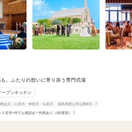
福も。ふたりの想いに寄り添う専門式場
オープンキッチン
教会式・人前式・神前式・仏前式
福島県郡山市山根町8－7
ドレス見学×何でも相談会＊特典あり（8/8更新）