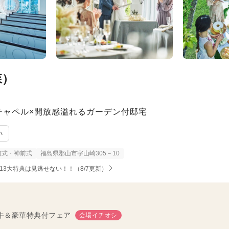
森）
チャペル×開放感溢れるガーデン付邸宅
い
前式・神前式
福島県郡山市字山崎305－10
3大特典は見逃せない！！（8/7更新）
和牛＆豪華特典付フェア
会場イチオシ