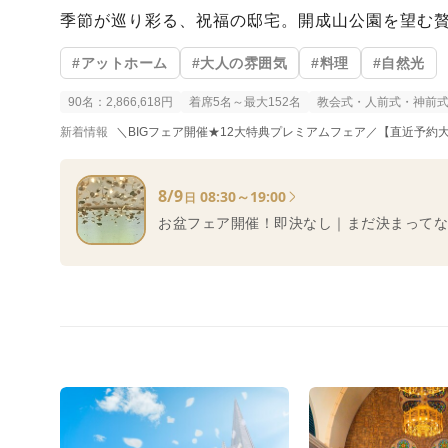
季節が巡り彩る、祝福の邸宅。開成山公園を望む
#アットホーム
#大人の雰囲気
#料理
#自然光
90名：2,866,618円
着席5名～最大152名
教会式・人前式・神前
新着情報
＼BIGフェア開催★12大特典プレミアムフェア／【直近予約大歓迎！
8/9
08:30～19:00
日
お盆フェア開催！即決なし｜まだ決まってな