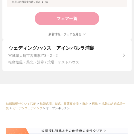
住所
山形県天童市鍬ノ町2－1－50
フェア一覧
新着情報・フェアを見る
ウェディングハウス アインパルラ浦島
宮城県大崎市古川李埣3－2－2
松島塩釜・県北・沿岸 / 式場・ゲストハウス
結婚情報ゼクシィTOP
結婚式場、挙式、披露宴会場
東北
福島
福島の結婚式場一
覧
ガーデンウェディング
オープンキッチン