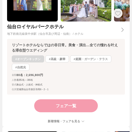
仙台ロイヤルパークホテル
地下鉄南北線泉中央駅（仙台市及び周辺・仙南） / ホテル
リゾートホテルならではの非日常。美食・演出…全ての憧れを叶え
る滞在型ウエディング
#オープンキッチン
#高級・豪華
#庭園・ガーデン・テラス
#自然光
80名：2,696,800円
金額
人数
着席2名～300名
挙式
教会式・人前式・神前式
住所
宮城県仙台市泉区寺岡6－2－1
フェア一覧
新着情報・フェアを見る