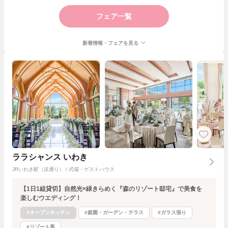
フェア一覧
新着情報・フェアを見る
ララシャンス いわき
JRいわき駅（浜通り） / 式場・ゲストハウス
【1日1組貸切】自然光×緑きらめく『森のリゾート邸宅』で美食を
楽しむウエディング！
#オープンキッチン
#庭園・ガーデン・テラス
#ガラス張り
#リゾート風