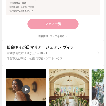
人数
着席2名～350名
挙式
教会式・人前式・神前式
住所
青森県弘前市土手町126
フェア一覧
新着情報・フェアを見る
仙台ゆりが丘 マリアージュ アン ヴィラ
宮城県名取市ゆりが丘1－18－1
仙台市及び周辺・仙南 / 式場・ゲストハウス