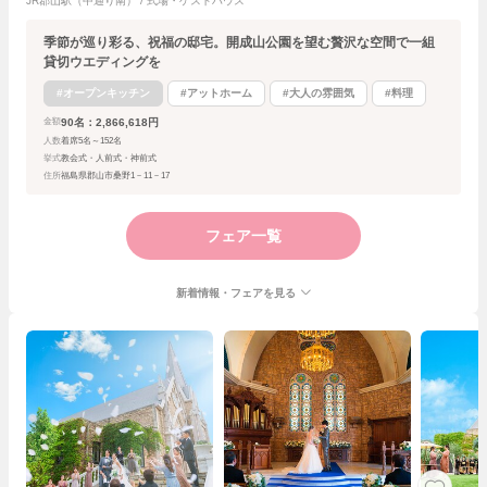
JR郡山駅（中通り南） / 式場・ゲストハウス
季節が巡り彩る、祝福の邸宅。開成山公園を望む贅沢な空間で一組
貸切ウエディングを
#オープンキッチン
#アットホーム
#大人の雰囲気
#料理
90名：2,866,618円
金額
人数
着席5名～152名
挙式
教会式・人前式・神前式
住所
福島県郡山市桑野1－11－17
フェア一覧
新着情報・フェアを見る