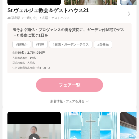
St.ヴェルジェ教会＆ゲストハウス21
JR福島駅（中通り北） / 式場・ゲストハウス
風そよぐ南仏・プロヴァンスの街を貸切に。ガーデン付邸宅でゲス
トと美食に寛ぐ1日を
#緑豊か
#料理
#庭園・ガーデン・テラス
#自然光
90名：2,754,050円
金額
人数
着席30名～140名
挙式
教会式・人前式
住所
福島県福島市南中央1－21－2
フェア一覧
新着情報・フェアを見る