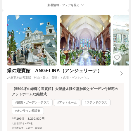
新着情報・フェアを見る
緑の迎賓館 ANGELINA（アンジェリーナ）
JR奥羽本線天童駅（村山・最上・置賜） / 式場・ゲストハウス
【5500坪の緑輝く迎賓館】大聖堂＆独立型神殿とガーデン付邸宅の
アットホームな結婚式
#庭園・ガーデン・テラス
#アットホーム
#ステンドグラス
#オンライン相談有
100名：3,200,830円
金額
人数
着席2名～250名
挙式
教会式・人前式・神前式