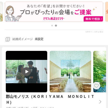
5
1～5
件中
件を表示
結婚式イメージ
未設定
郡山モノリス（ＫＯＲＩＹＡＭＡ ＭＯＮＯＬＩＴ
Ｈ）