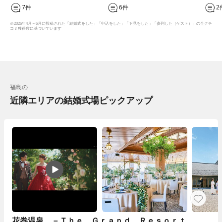
7件
6件
2
※2026年4月～6月に投稿された「結婚式をした」「申込をした」「下見をした」「参列した（ゲスト）」の全クチ
コミ獲得数に基づいています
福島の
近隣エリアの結婚式場ピックアップ
花巻温泉 －Ｔｈｅ Ｇｒａｎｄ Ｒｅｓｏｒｔ