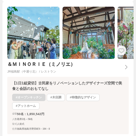
＆ＭＩＮＯＲＩＥ（ミノリエ）
JR福島駅（中通り北） / レストラン
【1日1組貸切】古民家をリノベーションしたデザイナーズ空間で美
食と会話のおもてなし
#オープンキッチン
#木目調
#特徴的なデザイン
#アットホーム
50名：1,850,542円
金額
人数
着席2名～58名
挙式
人前式
住所
福島県福島市野田町6－194－8