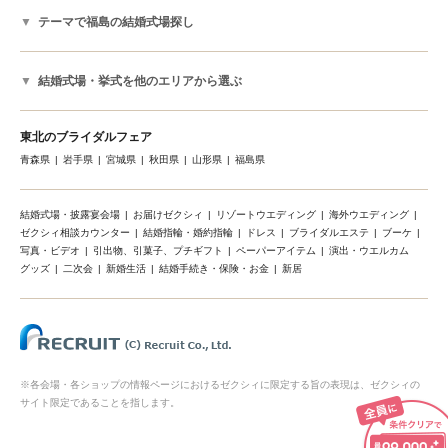
テーマで福島の結婚式場探し
結婚式場・挙式を他のエリアから選ぶ
東北のブライダルフェア
青森県
岩手県
宮城県
秋田県
山形県
福島県
結婚式場・披露宴会場
お届けゼクシィ
リゾートウエディング
海外ウエディング
ゼクシィ相談カウンター
結婚指輪・婚約指輪
ドレス
ブライダルエステ
ブーケ
写真・ビデオ
引出物、引菓子、プチギフト
ペーパーアイテム
演出・ウエルカム
グッズ
二次会
新婚生活
結婚手続き・保険・お金
新居
※各会場・各ショップの情報ページにおけるゼクシィに限定する旨の表現は、ゼクシィの
サイト限定であることを指します。