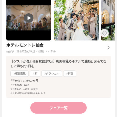
ホテルモントレ仙台
仙台駅（仙台市及び周辺・仙南） / ホテル
【ゲストが喜ぶ仙台駅徒歩3分】街路樹薫るホテルで感動とおもてな
しに満ちた1日を
#螺旋階段
#和
#クラシカル
#料理
80名：2,396,095円
金額
人数
着席2名～130名
挙式
教会式・人前式・神前式
住所
宮城県仙台市青葉区中央4－1－8
フェア一覧