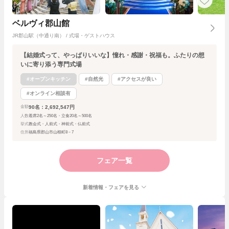
ベルヴィ郡山館
JR郡山駅（中通り南） / 式場・ゲストハウス
【結婚式って、やっぱりいいな】憧れ・感謝・祝福も。ふたりの想
いに寄り添う専門式場
#オープンキッチン
#自然光
#アクセスが良い
#オンライン相談有
90名：2,692,547円
金額
人数
着席2名～250名・立食20名～500名
挙式
教会式・人前式・神前式・仏前式
住所
福島県郡山市山根町8－7
フェア一覧
新着情報・フェアを見る