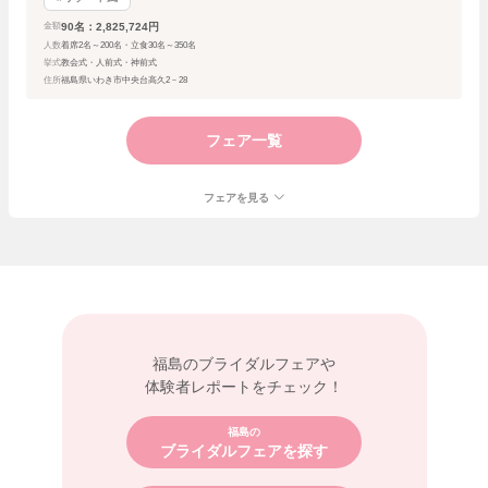
90名：2,825,724円
金額
人数
着席2名～200名・立食30名～350名
挙式
教会式・人前式・神前式
住所
福島県いわき市中央台高久2－28
フェア一覧
フェアを見る
福島の
ブライダルフェアや
体験者レポートをチェック！
福島の
ブライダルフェアを探す