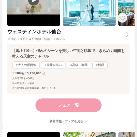
ウェスティンホテル仙台
仙台駅（仙台市及び周辺・仙南） / ホテル
【地上110m】憧れのシーンを美しい空間と眺望で。きらめく瞬間を
叶える天空のチャペル
#大人の雰囲気
#天井が高い
#高級・豪華
#料理
80名：3,190,000円
金額
人数
着席2名～340名
挙式
教会式・人前式
住所
宮城県仙台市青葉区一番町1－9－1
フェア一覧
新着情報・フェアを見る