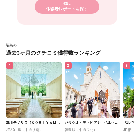
福島の
体験者レポートを探す
福島の
過去3ヶ月のクチコミ獲得数ランキング
1
2
3
郡山モノリス（ＫＯＲＩＹＡＭ
パラシオ・デ・ビアナ ベル・
ベルヴ
Ａ ＭＯＮＯＬＩＴＨ）
カーサ
JR郡山駅（中通り南）
福島駅（中通り北）
JR郡