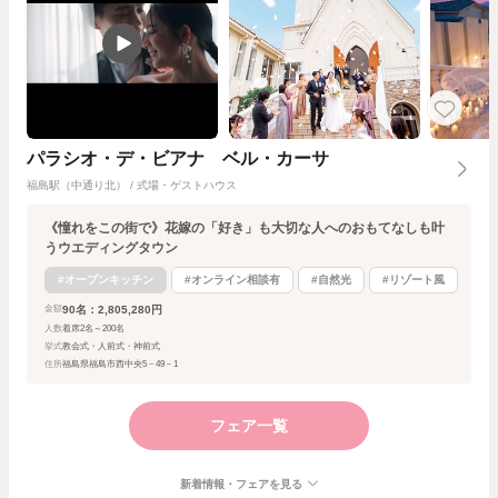
パラシオ・デ・ビアナ ベル・カーサ
福島駅（中通り北） / 式場・ゲストハウス
《憧れをこの街で》花嫁の「好き」も大切な人へのおもてなしも叶
うウエディングタウン
#オープンキッチン
#オンライン相談有
#自然光
#リゾート風
90名：2,805,280円
金額
人数
着席2名～200名
挙式
教会式・人前式・神前式
住所
福島県福島市西中央5－49－1
フェア一覧
新着情報・フェアを見る