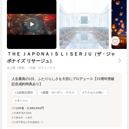
ＴＨＥ ＪＡＰＯＮＡＩＳ ＬＩＳＥＲＪＵ（ザ・ジャ
ポナイズ リサージュ）
北上駅（県南） / 式場・ゲストハウス
人生最高の1日、ふたりらしさを大切にプロデュース【15周年突破
記念成約特典あり】
#1組限定貸切
#庭園・ガーデン・テラス
#アクセスが良い
#オシャレ
100名：2,589,004円
金額
人数
着席 最大150名
挙式
教会式・人前式
住所
岩手県北上市北鬼柳15－5