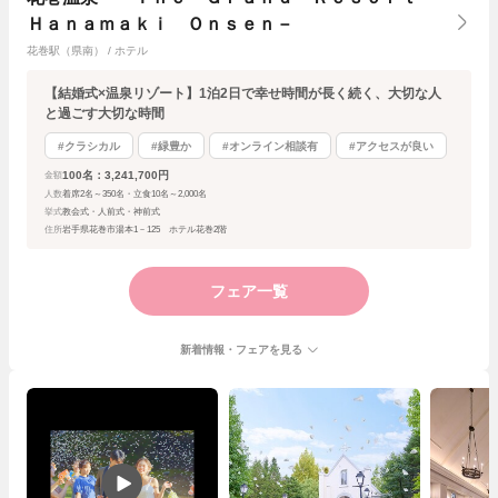
Ｈａｎａｍａｋｉ Ｏｎｓｅｎ－
花巻駅（県南） / ホテル
【結婚式×温泉リゾート】1泊2日で幸せ時間が長く続く、大切な人
と過ごす大切な時間
#クラシカル
#緑豊か
#オンライン相談有
#アクセスが良い
100名：3,241,700円
金額
人数
着席2名～350名・立食10名～2,000名
挙式
教会式・人前式・神前式
住所
岩手県花巻市湯本1－125 ホテル花巻2階
フェア一覧
新着情報・フェアを見る