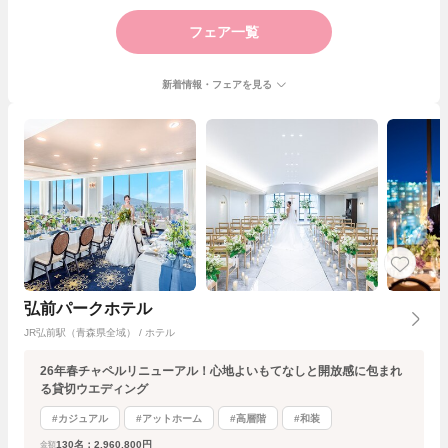
フェア一覧
新着情報・フェアを見る
弘前パークホテル
JR弘前駅（青森県全域） / ホテル
26年春チャペルリニューアル！心地よいもてなしと開放感に包まれ
る貸切ウエディング
#カジュアル
#アットホーム
#高層階
#和装
130名：2,960,800円
金額