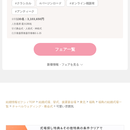
#クラシカル
#バージンロード
#オンライン相談有
#アンティーク
130名：3,103,650円
金額
人数
着席 最大200名
挙式
教会式・人前式・神前式
住所
青森県青森市青柳2-1-15
フェア一覧
新着情報・フェアを見る
結婚情報ゼクシィTOP
結婚式場、挙式、披露宴会場
東北
福島
福島の結婚式場一
覧
チャペルウェディング・教会式
可愛い雰囲気