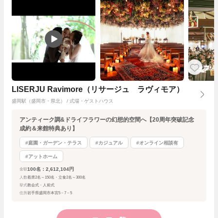
LISERJU Ravimore（リサージュ ラヴィモア）
盛岡駅（盛岡市・県北） / 式場・ゲストハウス
アンティーク調&ドライフラワーの幻想的空間へ【20周年突破記念
成約＆来館特典あり】
#庭園・ガーデン・テラス
#カジュアル
#オンライン相談有
#アットホーム
100名：2,612,104円
金額
人数
着席2名～150名・立食2名～300名
挙式
教会式・人前式
住所
岩手県盛岡市本宮5－7－5