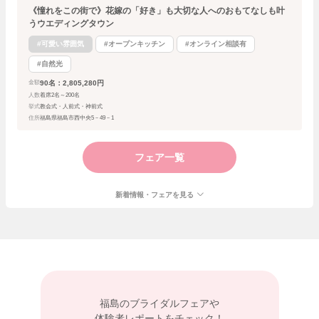
《憧れをこの街で》花嫁の「好き」も大切な人へのおもてなしも叶
うウエディングタウン
#可愛い雰囲気
#オープンキッチン
#オンライン相談有
#自然光
90名：2,805,280円
金額
人数
着席2名～200名
挙式
教会式・人前式・神前式
住所
福島県福島市西中央5－49－1
フェア一覧
新着情報・フェアを見る
福島の
ブライダルフェアや
体験者レポートをチェック！