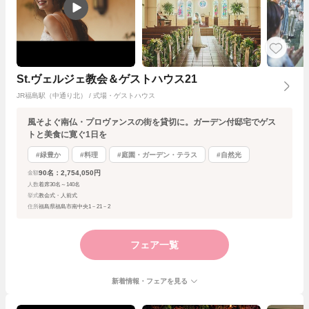
St.ヴェルジェ教会＆ゲストハウス21
JR福島駅（中通り北） / 式場・ゲストハウス
風そよぐ南仏・プロヴァンスの街を貸切に。ガーデン付邸宅でゲス
トと美食に寛ぐ1日を
#緑豊か
#料理
#庭園・ガーデン・テラス
#自然光
90名：2,754,050円
金額
人数
着席30名～140名
挙式
教会式・人前式
住所
福島県福島市南中央1－21－2
フェア一覧
新着情報・フェアを見る