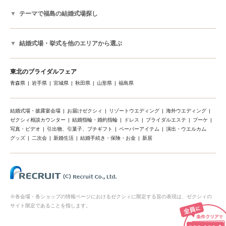
テーマで福島の結婚式場探し
結婚式場・挙式を他のエリアから選ぶ
東北のブライダルフェア
青森県
岩手県
宮城県
秋田県
山形県
福島県
結婚式場・披露宴会場
お届けゼクシィ
リゾートウエディング
海外ウエディング
ゼクシィ相談カウンター
結婚指輪・婚約指輪
ドレス
ブライダルエステ
ブーケ
写真・ビデオ
引出物、引菓子、プチギフト
ペーパーアイテム
演出・ウエルカム
グッズ
二次会
新婚生活
結婚手続き・保険・お金
新居
※各会場・各ショップの情報ページにおけるゼクシィに限定する旨の表現は、ゼクシィの
サイト限定であることを指します。