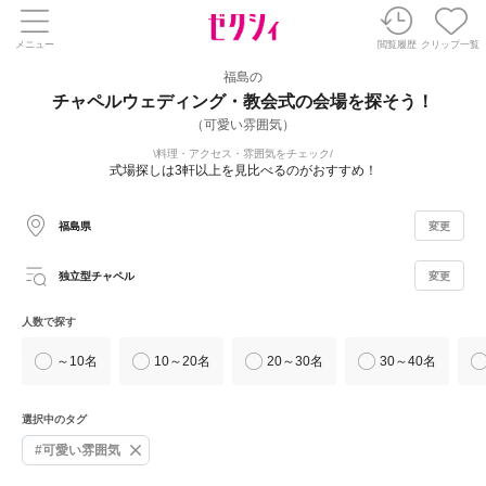
メニュー
閲覧履歴
クリップ一覧
福島の
チャペルウェディング・教会式の会場を探そう！
（可愛い雰囲気）
料理・アクセス・雰囲気をチェック
式場探しは3軒以上を見比べるのがおすすめ！
福島県
変更
独立型チャペル
変更
人数で探す
～10名
10～20名
20～30名
30～40名
選択中のタグ
#可愛い雰囲気