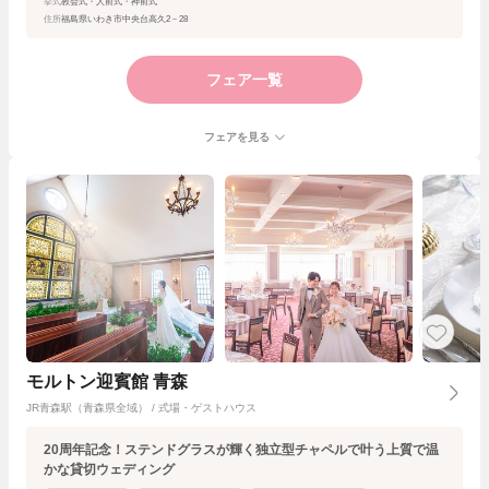
挙式
教会式・人前式・神前式
住所
福島県いわき市中央台高久2－28
フェア一覧
フェアを見る
モルトン迎賓館 青森
JR青森駅（青森県全域） / 式場・ゲストハウス
20周年記念！ステンドグラスが輝く独立型チャペルで叶う上質で温
かな貸切ウェディング