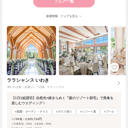
フェア一覧
新着情報・フェアを見る
ララシャンス いわき
JRいわき駅（浜通り） / 式場・ゲストハウス
【1日1組貸切】自然光×緑きらめく『森のリゾート邸宅』で美食を
楽しむウエディング！
#庭園・ガーデン・テラス
#ガラス張り
#リゾート風
#プール
90名：2,825,724円
金額
人数
着席2名～200名・立食30名～350名