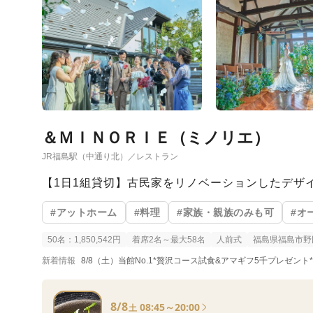
＆ＭＩＮＯＲＩＥ（ミノリエ）
JR福島駅（中通り北）／レストラン
【1日1組貸切】古民家をリノベーションしたデザ
#アットホーム
#料理
#家族・親族のみも可
#オ
50名：1,850,542円
着席2名～最大58名
人前式
福島県福島市野田
新着情報
8/8（土）当館No.1*贅沢コース試食&アマギフ5千プレゼント*
8/8
08:45～20:00
土