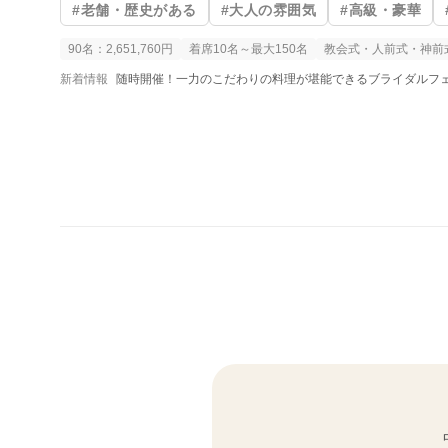
#老舗・歴史がある
#大人の雰囲気
#高級・豪華
90名：2,651,760円
着席10名～最大150名
教会式・人前式・神前
新着情報
随時開催！一力のこだわりの料理が堪能できるブライダルフェア