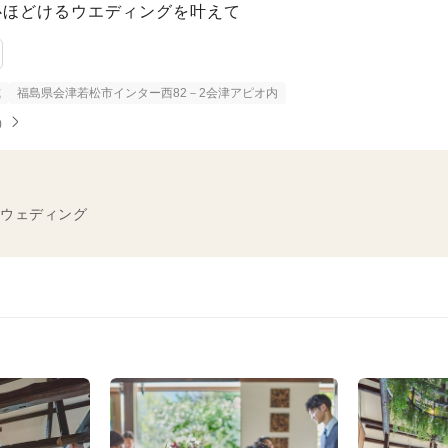
心ほどけるウエディングを叶えて
式
福島県会津若松市インター西82－2会津アピオ内
）
ウェディング