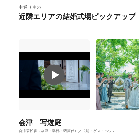
中通り南の
近隣エリアの結婚式場ピックアップ
会津 写遊庭
会津若松駅（会津・磐梯・猪苗代）／式場・ゲストハウス