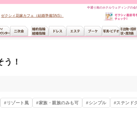
中通り南のホテルウェディングの会場
ゼクシィ花嫁カフェ（結婚準備SNS）
そう！
#リゾート風
#家族・親族のみも可
#シンプル
#ステンド