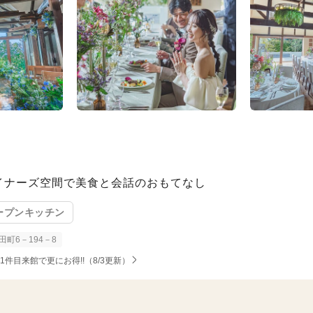
イナーズ空間で美食と会話のおもてなし
ープンキッチン
町6－194－8
1件目来館で更にお得!!（8/3更新）