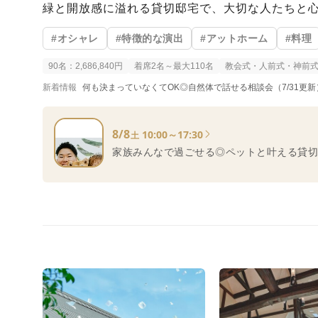
緑と開放感に溢れる貸切邸宅で、大切な人たちと
#オシャレ
#特徴的な演出
#アットホーム
#料理
90名：2,686,840円
着席2名～最大110名
教会式・人前式・神前
新着情報
何も決まっていなくてOK◎自然体で話せる相談会（7/31更新
8/8
10:00～17:30
土
家族みんなで過ごせる◎ペットと叶える貸切