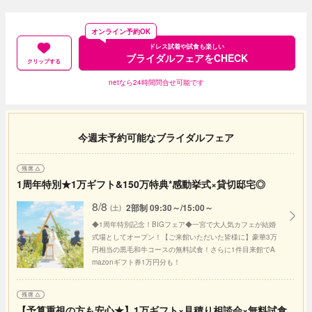
オンライン予約OK
ドレス試着や試食も楽しい
ブライダルフェアをCHECK
クリップする
netなら24時間問合せ可能です
今週末予約可能なブライダルフェア
1周年特別★1万ギフト&150万特典*感動挙式×貸切邸宅◎
8/8
2部制 09:30～/15:00～
(土)
◆1周年特別記念！BIGフェア◆一宮で大人気カフェが結婚
式場としてオープン！【ご来館いただいた皆様に】豪華3万
円相当の黒毛和牛コースの無料試食！さらに1件目来館でA
mazonギフト券1万円分も！
【予算重視の方も安心★】1万ギフト×見積り相談会×無料試食