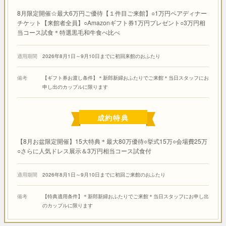
8月限定開催☆最大6万円ご優待【１件目ご来館】○1万円ペアディナー
チケット【来館者全員】○Amazonギフト券1万円プレゼント○3万円相
当コース試食＊特選黒毛和牛食べ比べ
適用期間
2026年8月1日～9月10日までに初回来館のおふたり
備考
【ギフト券お渡し条件】＊新郎新婦おふたりでご来館＊当日スタッフにお
申し出のカップルに限ります
成約特典
【8月お盆限定開催】15大特典＊最大80万優待○挙式15万○会場費25万
○さらに人気ドレス展示＆3万円相当コース試食付
適用期間
2026年8月1日～9月10日までに初回ご来館のおふたり
備考
【特典適用条件】＊新郎新婦おふたりでご来館＊当日スタッフにお申し出
のカップルに限ります