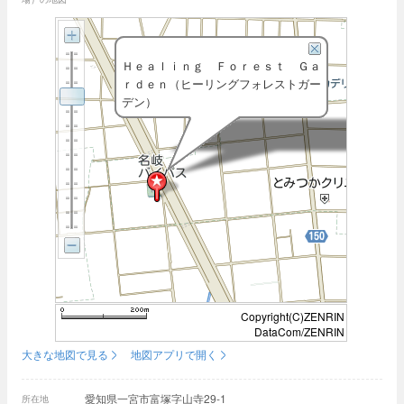
Ｈｅａｌｉｎｇ Ｆｏｒｅｓｔ Ｇａ
ｒｄｅｎ（ヒーリングフォレストガー
デン）
Copyright(C)ZENRIN
DataCom/ZENRIN
大きな地図で見る
地図アプリで開く
愛知県一宮市富塚字山寺29-1
所在地