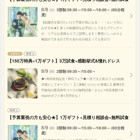
8/8
3部制 09:30～/15:00～/18:00～ (60分程
(土)
度)
【結婚式を挙げたいけど予算が気になる・・・という方に
おすすめ★】多くの結婚式をお手伝いしてきたプランナー
が、リアルな見積もりでご説明します！事前にしっかりと
確認ができるので打ち合わせが始まっても安心◎
【150万特典×1万ギフト】3万試食×感動挙式&憧れドレス
8/9
2部制 09:30～/15:00～
(日)
◆1周年特別記念！BIGフェア◆一宮で大人気カフェが結婚
式場としてオープン！【ご来館いただいた皆様に】豪華3万
円相当の黒毛和牛コースの無料試食！さらに1件目来館でA
mazonギフト券1万円分も！
【予算重視の方も安心★】1万ギフト×見積り相談会×無料試食
8/9
3部制 09:30～/15:00～/18:00～ (60分程
(日)
度)