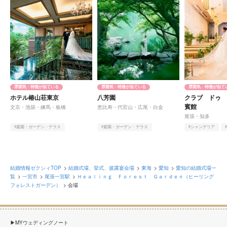
雰囲気・特徴が似ている
雰囲気・特徴が似ている
雰囲気・特徴が似て
ホテル椿山荘東京
八芳園
クラブ ドゥ
賓館
文京・池袋・練馬・板橋
恵比寿・代官山・広尾・白金
尾張・知多
#庭園・ガーデン・テラス
#庭園・ガーデン・テラス
#シャンデリア
#ヨーロピアン
#和
#クラシカル
#和
#螺旋階段
結婚情報ゼクシィTOP
結婚式場、挙式、披露宴会場
東海
愛知
愛知の結婚式場一
覧
一宮市
尾張一宮駅
Ｈｅａｌｉｎｇ Ｆｏｒｅｓｔ Ｇａｒｄｅｎ（ヒーリング
フォレストガーデン）
会場
MYウェディングノート