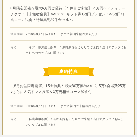
8月限定開催☆最大6万円ご優待【１件目ご来館】○1万円ペアディナー
チケット【来館者全員】○Amazonギフト券1万円プレゼント○3万円相
当コース試食＊特選黒毛和牛食べ比べ
適用期間
2026年8月1日～9月10日までに初回来館のおふたり
備考
【ギフト券お渡し条件】＊新郎新婦おふたりでご来館＊当日スタッフにお
申し出のカップルに限ります
成約特典
【8月お盆限定開催】15大特典＊最大80万優待○挙式15万○会場費25万
○さらに人気ドレス展示＆3万円相当コース試食付
適用期間
2026年8月1日～9月10日までに初回ご来館のおふたり
備考
【特典適用条件】＊新郎新婦おふたりでご来館＊当日スタッフにお申し出
のカップルに限ります