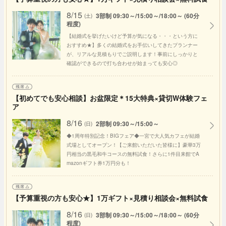
8/15
3部制 09:30～/15:00～/18:00～ (60分
(土)
程度)
【結婚式を挙げたいけど予算が気になる・・・という方に
おすすめ★】多くの結婚式をお手伝いしてきたプランナー
が、リアルな見積もりでご説明します！事前にしっかりと
確認ができるので打ち合わせが始まっても安心◎
【初めてでも安心相談】お盆限定＊15大特典×貸切W体験フェ
ア
8/16
2部制 09:30～/15:00～
(日)
◆1周年特別記念！BIGフェア◆一宮で大人気カフェが結婚
式場としてオープン！【ご来館いただいた皆様に】豪華3万
円相当の黒毛和牛コースの無料試食！さらに1件目来館でA
mazonギフト券1万円分も！
【予算重視の方も安心★】1万ギフト×見積り相談会×無料試食
8/16
3部制 09:30～/15:00～/18:00～ (60分
(日)
程度)