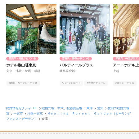
雰囲気・特徴が似ている
雰囲気・特徴が似ている
雰囲気・特徴が似て
ホテル椿山荘東京
パルティールプラス
アートホテル
文京・池袋・練馬・板橋
岐阜県全域
上越
#庭園・ガーデン・テラス
#バージンロード
#大型スクリーン
#ステンドグラス
#ヨーロピアン
#和
#庭園・ガーデン・テラス
#庭園・ガーデン・
#天井が高い
結婚情報ゼクシィTOP
結婚式場、挙式、披露宴会場
東海
愛知
愛知の結婚式場一
覧
一宮市
尾張一宮駅
Ｈｅａｌｉｎｇ Ｆｏｒｅｓｔ Ｇａｒｄｅｎ（ヒーリング
フォレストガーデン）
会場