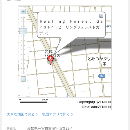
Ｈｅａｌｉｎｇ Ｆｏｒｅｓｔ Ｇａ
ｒｄｅｎ（ヒーリングフォレストガー
デン）
Copyright(C)ZENRIN
DataCom/ZENRIN
大きな地図で見る
地図アプリで開く
愛知県一宮市富塚字山寺29-1
所在地