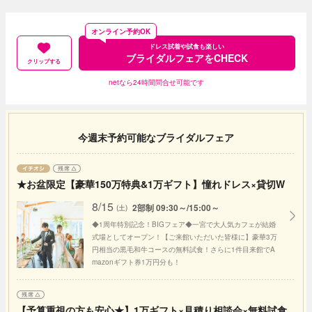
オンライン予約OK
ドレス試着や試食も楽しい
ブライダルフェアをCHECK
クリップする
netなら24時間問合せ可能です
今週末予約可能なブライダルフェア
★お盆限定【豪華150万特典&1万ギフト】憧れドレス×貸切W
8/15
2部制 09:30～/15:00～
(土)
◆1周年特別記念！BIGフェア◆一宮で大人気カフェが結婚
式場としてオープン！【ご来館いただいた皆様に】豪華3万
円相当の黒毛和牛コースの無料試食！さらに1件目来館でA
mazonギフト券1万円分も！
【予算重視の方も安心★】1万ギフト×見積り相談会×無料試食