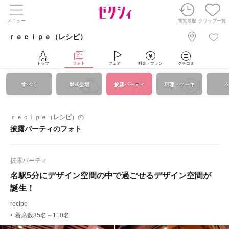
メニュー
閲覧履歴
クリップ一覧
ｒｅｃｉｐｅ（レシピ）
トップ
フォト
フェア
料金・プラン
クチコミ
すべて
挙式会場
披露パーティ
料理・ケーキ
ｒｅｃｉｐｅ（レシピ）の
披露パーティのフォト
披露パーティ
名駅5分にデザイン空間の中で過ごせるデザイン空間が
誕生！
recipe
着席数35名～110名
●