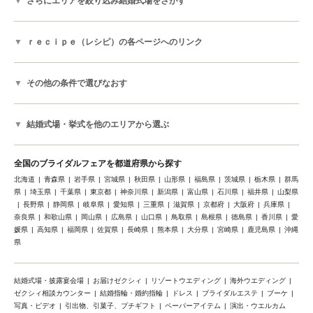
さらにエリアを絞り込み結婚式場をさがす
ｒｅｃｉｐｅ（レシピ）の各ページへのリンク
その他の条件で選びなおす
結婚式場・挙式を他のエリアから選ぶ
全国のブライダルフェアを都道府県から探す
北海道
青森県
岩手県
宮城県
秋田県
山形県
福島県
茨城県
栃木県
群馬
県
埼玉県
千葉県
東京都
神奈川県
新潟県
富山県
石川県
福井県
山梨県
長野県
静岡県
岐阜県
愛知県
三重県
滋賀県
京都府
大阪府
兵庫県
奈良県
和歌山県
岡山県
広島県
山口県
鳥取県
島根県
徳島県
香川県
愛
媛県
高知県
福岡県
佐賀県
長崎県
熊本県
大分県
宮崎県
鹿児島県
沖縄
県
結婚式場・披露宴会場
お届けゼクシィ
リゾートウエディング
海外ウエディング
ゼクシィ相談カウンター
結婚指輪・婚約指輪
ドレス
ブライダルエステ
ブーケ
写真・ビデオ
引出物、引菓子、プチギフト
ペーパーアイテム
演出・ウエルカム