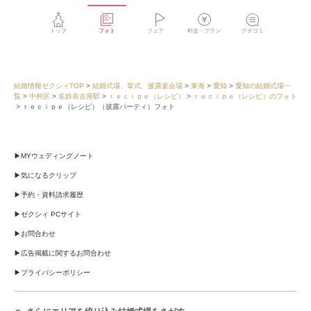
トップ
フォト
フェア
料金・プラン
クチコミ
結婚情報ゼクシィTOP
結婚式場、挙式、披露宴会場
東海
愛知
愛知の結婚式場一
覧
中村区
名鉄名古屋駅
ｒｅｃｉｐｅ（レシピ）
ｒｅｃｉｐｅ（レシピ）のフォト
ｒｅｃｉｐｅ（レシピ）（披露パーティ）フォト
MYウェディングノート
気になるクリップ
予約・資料請求履歴
ゼクシィ PCサイト
お問合わせ
広告掲載に関するお問合わせ
プライバシーポリシー