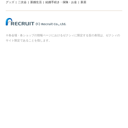
グッズ
二次会
新婚生活
結婚手続き・保険・お金
新居
※各会場・各ショップの情報ページにおけるゼクシィに限定する旨の表現は、ゼクシィの
サイト限定であることを指します。