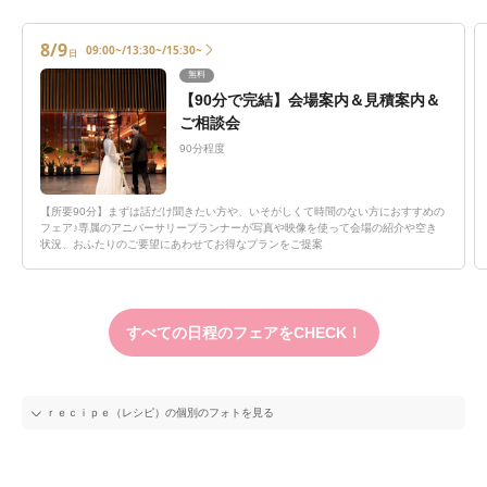
8/9
09:00~/13:30~/15:30~
日
無料
【90分で完結】会場案内＆見積案内＆
ご相談会
90分程度
【所要90分】まずは話だけ聞きたい方や、いそがしくて時間のない方におすすめの
フェア♪専属のアニバーサリープランナーが写真や映像を使って会場の紹介や空き
状況、おふたりのご要望にあわせてお得なプランをご提案
すべての日程のフェアをCHECK！
ｒｅｃｉｐｅ（レシピ）の個別のフォトを見る