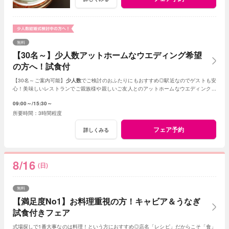
無料
【30名～】少人数アットホームなウエディング希望
の方へ！試食付
【30名～ご案内可能】
少人数
でご検討のおふたりにもおすすめ◎駅近なのでゲストも安
心！美味しいレストランでご親族様や親しいご友人とのアットホームなウエディングが
叶います。
09:00～
15:30～
3時間程度
フェア予約
詳しくみる
8/16
(日)
無料
【満足度No1】お料理重視の方！キャビア＆うなぎ
試食付きフェア
式場探しで1番大事なのは料理！という方におすすめ◎店名「レシピ」だからこそ「食」