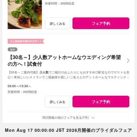
3時間程度
フェア予約
詳しくみる
無料
【30名～】少人数アットホームなウエディング希望
の方へ！試食付
【30名～ご案内可能】
少人数
でご検討のおふたりにもおすすめ◎駅近なのでゲストも安
心！美味しいレストランでご親族様や親しいご友人とのアットホームなウエディングが
叶います。
09:00～
15:30～
3時間程度
フェア予約
詳しくみる
同日開催の他のフェアを見る(7件)
Mon Aug 17 00:00:00 JST 2026月開催のブライダルフェア