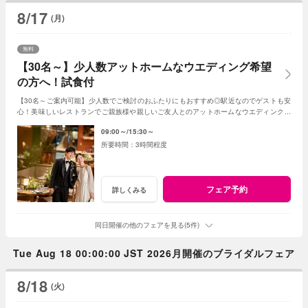
8/17
(月)
無料
【30名～】少人数アットホームなウエディング希望
の方へ！試食付
【30名～ご案内可能】少人数でご検討のおふたりにもおすすめ◎駅近なのでゲストも安
心！美味しいレストランでご親族様や親しいご友人とのアットホームなウエディングが
叶います。
09:00～
15:30～
3時間程度
フェア予約
詳しくみる
同日開催の他のフェアを見る(5件)
Tue Aug 18 00:00:00 JST 2026月開催のブライダルフェア
8/18
(火)