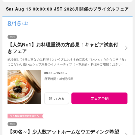
Sat Aug 15 00:00:00 JST 2026月開催のブライダルフェア
8/15
(土)
無料
【人気No1】お料理重視の方必見！キャビア試食付
きフェア
式場探しで1番大事なのは料理！という方におすすめ◎店名「レシピ」だからこそ「食」
にこだわり抜いたシェフ渾身のイノベーティブ（＝革新的）料理をご堪能ください！新
しいレストランで美味しい結婚式が叶います♪
09:00～
15:30～
3時間程度
フェア予約
詳しくみる
無料
【30名～】少人数アットホームなウエディング希望