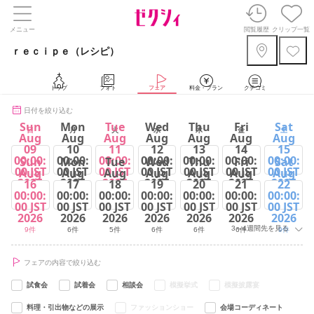
メニュー
閲覧履歴
クリップ一覧
ｒｅｃｉｐｅ（レシピ）
トップ
フォト
フェア
料金・プラン
クチコミ
日付を絞り込む
Sun
Mon
Tue
Wed
Thu
Fri
Sat
日
月
火
水
木
金
土
Aug
Aug
Aug
Aug
Aug
Aug
Aug
09
10
11
12
13
14
15
00:00:
00:00:
00:00:
00:00:
00:00:
00:00:
00:00:
Sun
Mon
Tue
Wed
Thu
Fri
Sat
00 JST
00 JST
00 JST
00 JST
00 JST
00 JST
00 JST
Aug
Aug
Aug
Aug
Aug
Aug
Aug
2026
2026
2026
2026
2026
2026
2026
16
17
18
19
20
21
22
00:00:
00:00:
00:00:
00:00:
00:00:
00:00:
00:00:
9件
6件
10件
6件
6件
6件
9件
00 JST
00 JST
00 JST
00 JST
00 JST
00 JST
00 JST
2026
2026
2026
2026
2026
2026
2026
3～4週間先を見る
9件
6件
5件
6件
6件
6件
9件
フェアの内容で絞り込む
試食会
試着会
相談会
模擬挙式
模擬披露宴
料理・引出物などの展示
ファッションショー
会場コーディネート