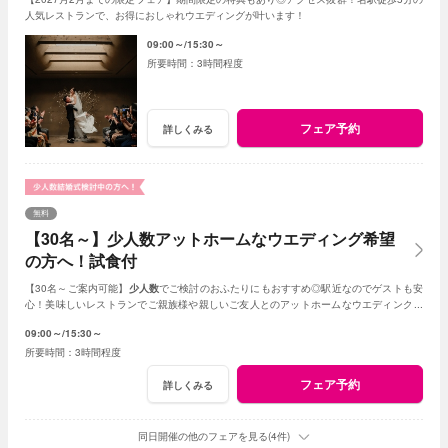
人気レストランで、お得におしゃれウエディングが叶います！
09:00～
15:30～
3時間程度
フェア予約
詳しくみる
無料
【30名～】少人数アットホームなウエディング希望
の方へ！試食付
【30名～ご案内可能】
少人数
でご検討のおふたりにもおすすめ◎駅近なのでゲストも安
心！美味しいレストランでご親族様や親しいご友人とのアットホームなウエディングが
叶います。
09:00～
15:30～
3時間程度
フェア予約
詳しくみる
同日開催の他のフェアを見る(4件)