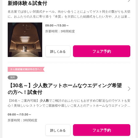
新婦体験＆試食付
名古屋では珍しい対面式チャペル。向かい合うことによってゲスト同士の繋がりも大切
に。おふたりの人生に寄り添う『本質』を大切にした結婚式をしたい方や、人とは違う
結婚式をしたい方におすすめ◎
09:00～
15:30～
3時間程度
フェア予約
詳しくみる
無料
【30名～】少人数アットホームなウエディング希望
の方へ！試食付
【30名～ご案内可能】
少人数
でご検討のおふたりにもおすすめ◎駅近なのでゲストも安
心！美味しいレストランでご親族様や親しいご友人とのアットホームなウエディングが
叶います。
09:00～
15:30～
3時間程度
フェア予約
詳しくみる