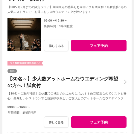
【2027月2月までの限定フェア】期間限定の特典もあり◎アクセス抜群！名駅徒歩5分の
人気レストランで、お得におしゃれウエディングが叶います！
09:00～
15:30～
3時間程度
フェア予約
詳しくみる
無料
【30名～】少人数アットホームなウエディング希望
の方へ！試食付
【30名～ご案内可能】
少人数
でご検討のおふたりにもおすすめ◎駅近なのでゲストも安
心！美味しいレストランでご親族様や親しいご友人とのアットホームなウエディングが
叶います。
09:00～
15:30～
3時間程度
フェア予約
詳しくみる