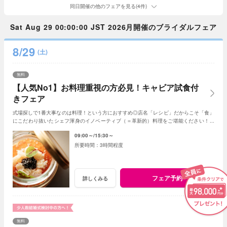
同日開催の他のフェアを見る(4件)
Sat Aug 29 00:00:00 JST 2026月開催のブライダルフェア
8/29
(土)
無料
【人気No1】お料理重視の方必見！キャビア試食付
きフェア
式場探しで1番大事なのは料理！という方におすすめ◎店名「レシピ」だからこそ「食」
にこだわり抜いたシェフ渾身のイノベーティブ（＝革新的）料理をご堪能ください！新
しいレストランで美味しい結婚式が叶います♪
09:00～
15:30～
3時間程度
フェア予約
詳しくみる
無料