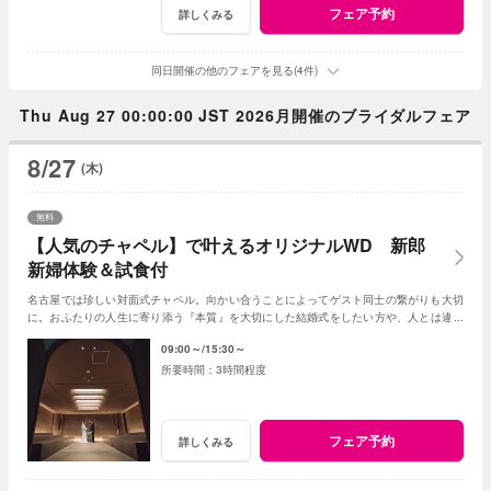
フェア予約
詳しくみる
同日開催の他のフェアを見る(4件)
Thu Aug 27 00:00:00 JST 2026月開催のブライダルフェア
8/27
(木)
無料
【人気のチャペル】で叶えるオリジナルWD 新郎
新婦体験＆試食付
名古屋では珍しい対面式チャペル。向かい合うことによってゲスト同士の繋がりも大切
に。おふたりの人生に寄り添う『本質』を大切にした結婚式をしたい方や、人とは違う
結婚式をしたい方におすすめ◎
09:00～
15:30～
3時間程度
フェア予約
詳しくみる