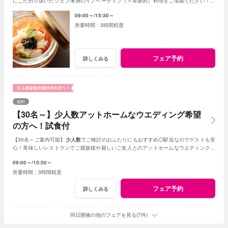
にこだわり抜いたシェフ渾身のイノベーティブ（＝革新的）料理をご堪能ください！新
しいレストランで美味しい結婚式が叶います♪
09:00～
15:30～
3時間程度
フェア予約
詳しくみる
無料
【30名～】少人数アットホームなウエディング希望
の方へ！試食付
【30名～ご案内可能】
少人数
でご検討のおふたりにもおすすめ◎駅近なのでゲストも安
心！美味しいレストランでご親族様や親しいご友人とのアットホームなウエディングが
叶います。
09:00～
15:30～
3時間程度
フェア予約
詳しくみる
同日開催の他のフェアを見る(7件)