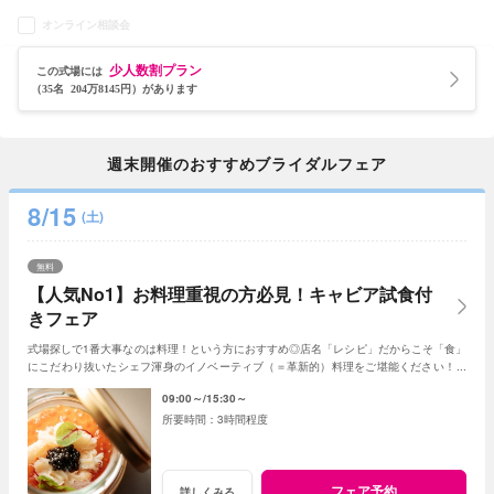
オンライン相談会
少人数割プラン
この式場には
（35名 204万8145円）があります
週末開催のおすすめブライダルフェア
8/15
(土)
無料
【人気No1】お料理重視の方必見！キャビア試食付
きフェア
式場探しで1番大事なのは料理！という方におすすめ◎店名「レシピ」だからこそ「食」
にこだわり抜いたシェフ渾身のイノベーティブ（＝革新的）料理をご堪能ください！新
しいレストランで美味しい結婚式が叶います♪
09:00～
15:30～
3時間程度
フェア予約
詳しくみる