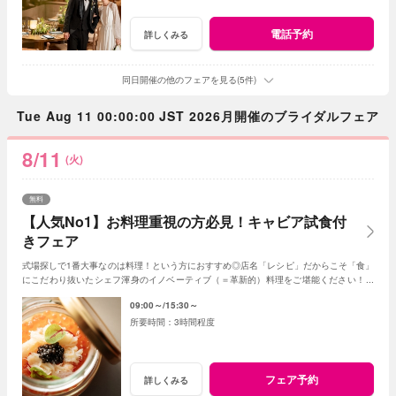
電話予約
詳しくみる
同日開催の他のフェアを見る(5件)
Tue Aug 11 00:00:00 JST 2026月開催のブライダルフェア
8/11
(火)
無料
【人気No1】お料理重視の方必見！キャビア試食付
きフェア
式場探しで1番大事なのは料理！という方におすすめ◎店名「レシピ」だからこそ「食」
にこだわり抜いたシェフ渾身のイノベーティブ（＝革新的）料理をご堪能ください！新
しいレストランで美味しい結婚式が叶います♪
09:00～
15:30～
3時間程度
フェア予約
詳しくみる