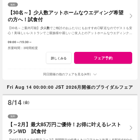
無料
【30名～】少人数アットホームなウエディング希望
の方へ！試食付
【30名～ご案内可能】
少人数
でご検討のおふたりにもおすすめ◎駅近なのでゲストも安
心！美味しいレストランでご親族様や親しいご友人とのアットホームなウエディングが
叶います。
09:00～
15:30～
3時間程度
フェア予約
詳しくみる
同日開催の他のフェアを見る(4件)
Fri Aug 14 00:00:00 JST 2026月開催のブライダルフェア
8/14
(金)
無料
【～2月】最大85万円ご優待！お得に叶えるレスト
ランWD 試食付
【2027月2月までの限定フェア】期間限定の特典もあり◎アクセス抜群！名駅徒歩5分の