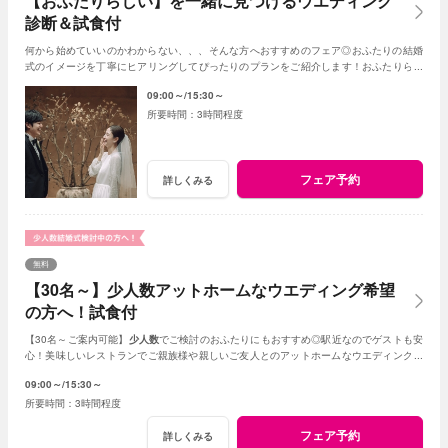
【おふたりらしい】を一緒に見つけるウエディング
診断＆試食付
何から始めていいのかわからない、、、そんな方へおすすめのフェア◎おふたりの結婚
式のイメージを丁寧にヒアリングしてぴったりのプランをご紹介します！おふたりらし
い結婚式を一緒に見つけていきましょう♪
09:00～
15:30～
3時間程度
フェア予約
詳しくみる
無料
【30名～】少人数アットホームなウエディング希望
の方へ！試食付
【30名～ご案内可能】
少人数
でご検討のおふたりにもおすすめ◎駅近なのでゲストも安
心！美味しいレストランでご親族様や親しいご友人とのアットホームなウエディングが
叶います。
09:00～
15:30～
3時間程度
フェア予約
詳しくみる