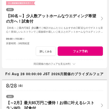
無料
【30名～】少人数アットホームなウエディング希望
の方へ！試食付
【30名～ご案内可能】
少人数
でご検討のおふたりにもおすすめ◎駅近なのでゲストも安
心！美味しいレストランでご親族様や親しいご友人とのアットホームなウエディングが
叶います。
09:00～
15:30～
3時間程度
フェア予約
詳しくみる
同日開催の他のフェアを見る(4件)
Fri Aug 28 00:00:00 JST 2026月開催のブライダルフェア
8/28
(金)
無料
【～2月】最大85万円ご優待！お得に叶えるレスト
ランWD 試食付