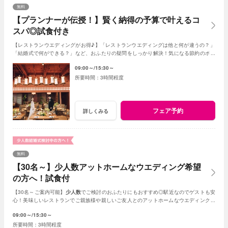
無料
【プランナーが伝授！】賢く納得の予算で叶えるコ
スパ◎試食付き
【レストランウエディングがお得♪】「レストランウエディングは他と何が違うの？」
「結婚式で何ができる？」など、おふたりの疑問をしっかり解決！気になる節約のポイ
ントや、コスパUPの秘訣などもお伝えします！
09:00～
15:30～
3時間程度
フェア予約
詳しくみる
無料
【30名～】少人数アットホームなウエディング希望
の方へ！試食付
【30名～ご案内可能】
少人数
でご検討のおふたりにもおすすめ◎駅近なのでゲストも安
心！美味しいレストランでご親族様や親しいご友人とのアットホームなウエディングが
叶います。
09:00～
15:30～
3時間程度