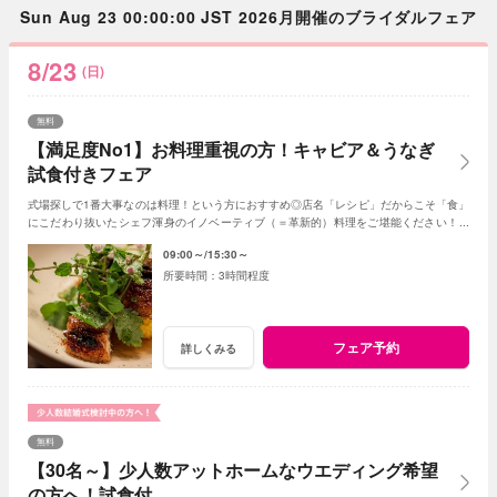
Sun Aug 23 00:00:00 JST 2026月開催のブライダルフェア
8/23
(日)
無料
【満足度No1】お料理重視の方！キャビア＆うなぎ
試食付きフェア
式場探しで1番大事なのは料理！という方におすすめ◎店名「レシピ」だからこそ「食」
にこだわり抜いたシェフ渾身のイノベーティブ（＝革新的）料理をご堪能ください！新
しいレストランで美味しい結婚式が叶います♪
09:00～
15:30～
3時間程度
フェア予約
詳しくみる
無料
【30名～】少人数アットホームなウエディング希望
の方へ！試食付