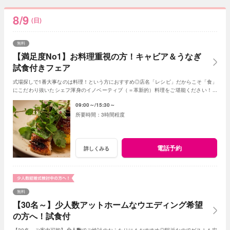
8/9
(日)
無料
【満足度No1】お料理重視の方！キャビア＆うなぎ
試食付きフェア
式場探しで1番大事なのは料理！という方におすすめ◎店名「レシピ」だからこそ「食」
にこだわり抜いたシェフ渾身のイノベーティブ（＝革新的）料理をご堪能ください！新
しいレストランで美味しい結婚式が叶います♪
09:00～
15:30～
3時間程度
電話予約
詳しくみる
無料
【30名～】少人数アットホームなウエディング希望
の方へ！試食付
【30名～ご案内可能】
少人数
でご検討のおふたりにもおすすめ◎駅近なのでゲストも安