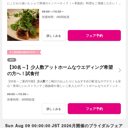
にこだわり抜いたシェフ渾身のイノベーティブ（＝革新的）料理をご堪能ください！新
しいレストランで美味しい結婚式が叶います♪
09:00～
15:30～
3時間程度
フェア予約
詳しくみる
無料
【30名～】少人数アットホームなウエディング希望
の方へ！試食付
【30名～ご案内可能】
少人数
でご検討のおふたりにもおすすめ◎駅近なのでゲストも安
心！美味しいレストランでご親族様や親しいご友人とのアットホームなウエディングが
叶います。
09:00～
15:30～
3時間程度
フェア予約
詳しくみる
Sun Aug 09 00:00:00 JST 2026月開催のブライダルフェア