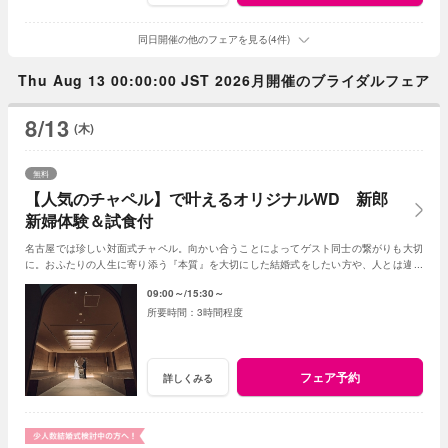
同日開催の他のフェアを見る(4件)
Thu Aug 13 00:00:00 JST 2026月開催のブライダルフェア
8/13
(木)
無料
【人気のチャペル】で叶えるオリジナルWD 新郎
新婦体験＆試食付
名古屋では珍しい対面式チャペル。向かい合うことによってゲスト同士の繋がりも大切
に。おふたりの人生に寄り添う『本質』を大切にした結婚式をしたい方や、人とは違う
結婚式をしたい方におすすめ◎
09:00～
15:30～
3時間程度
フェア予約
詳しくみる