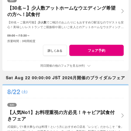
無料
【30名～】少人数アットホームなウエディング希望
の方へ！試食付
【30名～ご案内可能】
少人数
でご検討のおふたりにもおすすめ◎駅近なのでゲストも安
心！美味しいレストランでご親族様や親しいご友人とのアットホームなウエディングが
叶います。
09:00～
15:30～
3時間程度
フェア予約
詳しくみる
同日開催の他のフェアを見る(4件)
Sat Aug 22 00:00:00 JST 2026月開催のブライダルフェア
8/22
(土)
無料
【人気No1】お料理重視の方必見！キャビア試食付
きフェア
式場探しで1番大事なのは料理！という方におすすめ◎店名「レシピ」だからこそ「食」