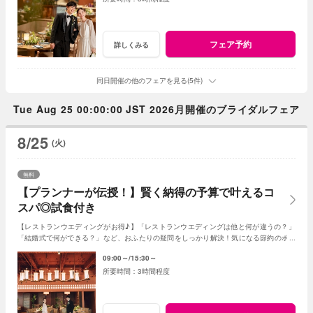
フェア予約
詳しくみる
同日開催の他のフェアを見る(5件)
Tue Aug 25 00:00:00 JST 2026月開催のブライダルフェア
8/25
(火)
無料
【プランナーが伝授！】賢く納得の予算で叶えるコ
スパ◎試食付き
【レストランウエディングがお得♪】「レストランウエディングは他と何が違うの？」
「結婚式で何ができる？」など、おふたりの疑問をしっかり解決！気になる節約のポイ
ントや、コスパUPの秘訣などもお伝えします！
09:00～
15:30～
3時間程度