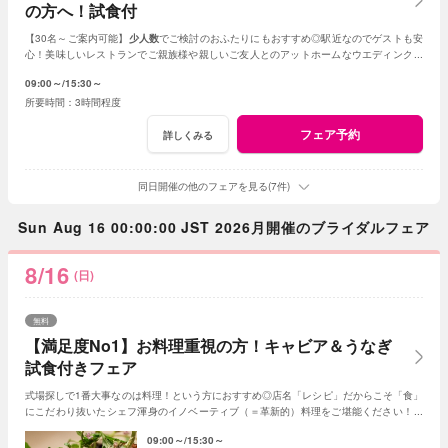
の方へ！試食付
【30名～ご案内可能】
少人数
でご検討のおふたりにもおすすめ◎駅近なのでゲストも安
心！美味しいレストランでご親族様や親しいご友人とのアットホームなウエディングが
叶います。
09:00～
15:30～
3時間程度
フェア予約
詳しくみる
同日開催の他のフェアを見る(7件)
Sun Aug 16 00:00:00 JST 2026月開催のブライダルフェア
8/16
(日)
無料
【満足度No1】お料理重視の方！キャビア＆うなぎ
試食付きフェア
式場探しで1番大事なのは料理！という方におすすめ◎店名「レシピ」だからこそ「食」
にこだわり抜いたシェフ渾身のイノベーティブ（＝革新的）料理をご堪能ください！新
しいレストランで美味しい結婚式が叶います♪
09:00～
15:30～