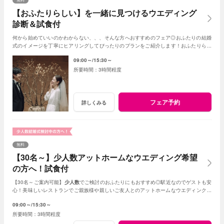
【おふたりらしい】を一緒に見つけるウエディング
診断＆試食付
何から始めていいのかわからない、、、そんな方へおすすめのフェア◎おふたりの結婚
式のイメージを丁寧にヒアリングしてぴったりのプランをご紹介します！おふたりらし
い結婚式を一緒に見つけていきましょう♪
09:00～
15:30～
3時間程度
フェア予約
詳しくみる
無料
【30名～】少人数アットホームなウエディング希望
の方へ！試食付
【30名～ご案内可能】
少人数
でご検討のおふたりにもおすすめ◎駅近なのでゲストも安
心！美味しいレストランでご親族様や親しいご友人とのアットホームなウエディングが
叶います。
09:00～
15:30～
3時間程度