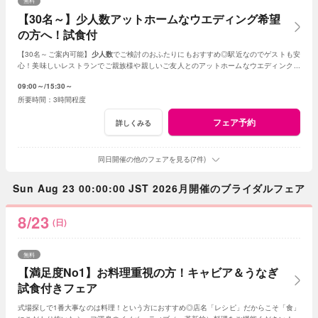
無料
【30名～】少人数アットホームなウエディング希望
の方へ！試食付
【30名～ご案内可能】
少人数
でご検討のおふたりにもおすすめ◎駅近なのでゲストも安
心！美味しいレストランでご親族様や親しいご友人とのアットホームなウエディングが
叶います。
09:00～
15:30～
3時間程度
フェア予約
詳しくみる
同日開催の他のフェアを見る(7件)
Sun Aug 23 00:00:00 JST 2026月開催のブライダルフェア
8/23
(日)
無料
【満足度No1】お料理重視の方！キャビア＆うなぎ
試食付きフェア
式場探しで1番大事なのは料理！という方におすすめ◎店名「レシピ」だからこそ「食」