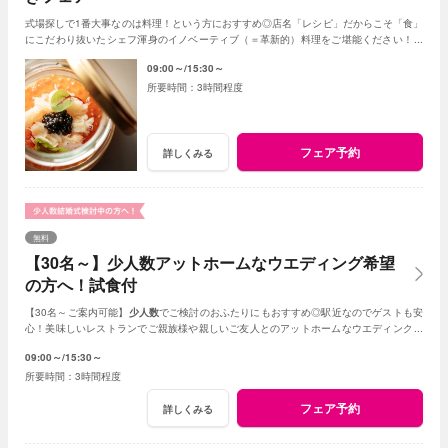
式場探しで1番大事なのは料理！という方におすすめ◎店名「レシピ」だからこそ「食」
にこだわり抜いたシェフ渾身のイノベーティブ（＝革新的）料理をご堪能ください！新
しいレストランで美味しい結婚式が叶います♪
09:00～
15:30～
3時間程度
フェア予約
詳しくみる
無料
【30名～】少人数アットホームなウエディング希望
の方へ！試食付
【30名～ご案内可能】
少人数
でご検討のおふたりにもおすすめ◎駅近なのでゲストも安
心！美味しいレストランでご親族様や親しいご友人とのアットホームなウエディングが
叶います。
09:00～
15:30～
3時間程度
フェア予約
詳しくみる