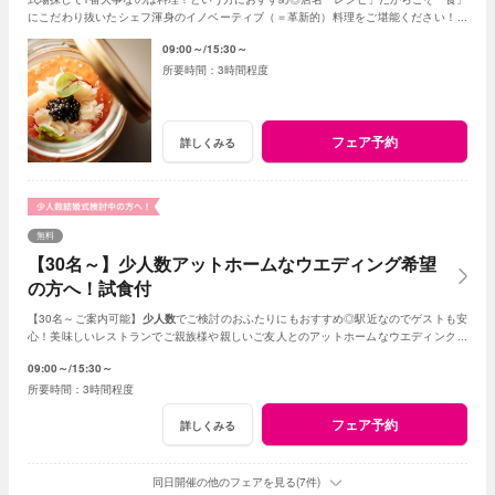
にこだわり抜いたシェフ渾身のイノベーティブ（＝革新的）料理をご堪能ください！新
しいレストランで美味しい結婚式が叶います♪
09:00～
15:30～
3時間程度
フェア予約
詳しくみる
無料
【30名～】少人数アットホームなウエディング希望
の方へ！試食付
【30名～ご案内可能】
少人数
でご検討のおふたりにもおすすめ◎駅近なのでゲストも安
心！美味しいレストランでご親族様や親しいご友人とのアットホームなウエディングが
叶います。
09:00～
15:30～
3時間程度
フェア予約
詳しくみる
同日開催の他のフェアを見る(7件)