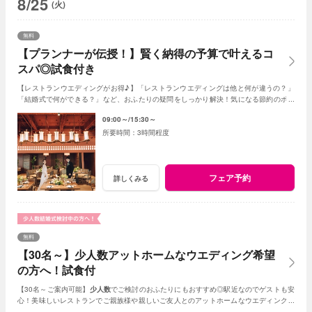
8/25
(火)
無料
【プランナーが伝授！】賢く納得の予算で叶えるコ
スパ◎試食付き
【レストランウエディングがお得♪】「レストランウエディングは他と何が違うの？」
「結婚式で何ができる？」など、おふたりの疑問をしっかり解決！気になる節約のポイ
ントや、コスパUPの秘訣などもお伝えします！
09:00～
15:30～
3時間程度
フェア予約
詳しくみる
無料
【30名～】少人数アットホームなウエディング希望
の方へ！試食付
【30名～ご案内可能】
少人数
でご検討のおふたりにもおすすめ◎駅近なのでゲストも安
心！美味しいレストランでご親族様や親しいご友人とのアットホームなウエディングが
叶います。