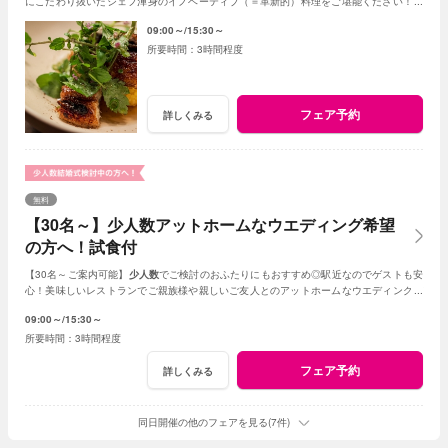
にこだわり抜いたシェフ渾身のイノベーティブ（＝革新的）料理をご堪能ください！新
しいレストランで美味しい結婚式が叶います♪
09:00～
15:30～
3時間程度
フェア予約
詳しくみる
無料
【30名～】少人数アットホームなウエディング希望
の方へ！試食付
【30名～ご案内可能】
少人数
でご検討のおふたりにもおすすめ◎駅近なのでゲストも安
心！美味しいレストランでご親族様や親しいご友人とのアットホームなウエディングが
叶います。
09:00～
15:30～
3時間程度
フェア予約
詳しくみる
同日開催の他のフェアを見る(7件)