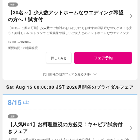
無料
【30名～】少人数アットホームなウエディング希望
の方へ！試食付
【30名～ご案内可能】
少人数
でご検討のおふたりにもおすすめ◎駅近なのでゲストも安
心！美味しいレストランでご親族様や親しいご友人とのアットホームなウエディングが
叶います。
09:00～
15:30～
3時間程度
フェア予約
詳しくみる
同日開催の他のフェアを見る(4件)
Sat Aug 15 00:00:00 JST 2026月開催のブライダルフェア
8/15
(土)
無料
【人気No1】お料理重視の方必見！キャビア試食付
きフェア
式場探しで1番大事なのは料理！という方におすすめ◎店名「レシピ」だからこそ「食」