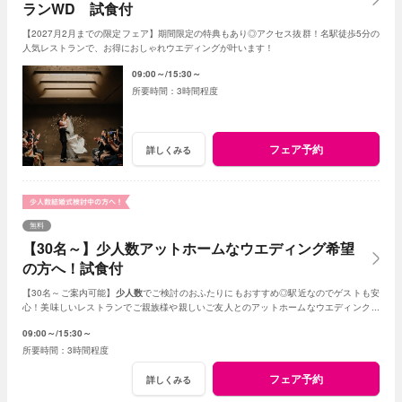
ランWD 試食付
【2027月2月までの限定フェア】期間限定の特典もあり◎アクセス抜群！名駅徒歩5分の
人気レストランで、お得におしゃれウエディングが叶います！
09:00～
15:30～
3時間程度
フェア予約
詳しくみる
無料
【30名～】少人数アットホームなウエディング希望
の方へ！試食付
【30名～ご案内可能】
少人数
でご検討のおふたりにもおすすめ◎駅近なのでゲストも安
心！美味しいレストランでご親族様や親しいご友人とのアットホームなウエディングが
叶います。
09:00～
15:30～
3時間程度
フェア予約
詳しくみる