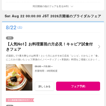
同日開催の他のフェアを見る(4件)
Sat Aug 22 00:00:00 JST 2026月開催のブライダルフェア
8/22
(土)
無料
【人気No1】お料理重視の方必見！キャビア試食付
きフェア
式場探しで1番大事なのは料理！という方におすすめ◎店名「レシピ」だからこそ「食」
にこだわり抜いたシェフ渾身のイノベーティブ（＝革新的）料理をご堪能ください！新
しいレストランで美味しい結婚式が叶います♪
09:00～
15:30～
3時間程度
フェア予約
詳しくみる