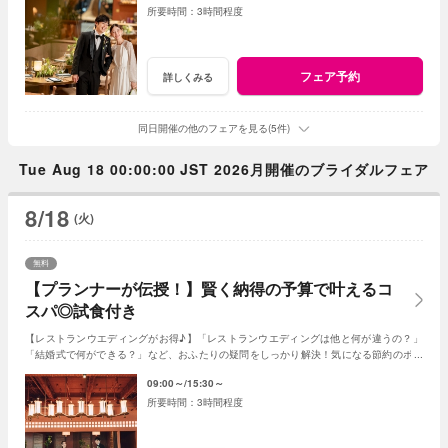
3時間程度
フェア予約
詳しくみる
同日開催の他のフェアを見る(5件)
Tue Aug 18 00:00:00 JST 2026月開催のブライダルフェア
8/18
(火)
無料
【プランナーが伝授！】賢く納得の予算で叶えるコ
スパ◎試食付き
【レストランウエディングがお得♪】「レストランウエディングは他と何が違うの？」
「結婚式で何ができる？」など、おふたりの疑問をしっかり解決！気になる節約のポイ
ントや、コスパUPの秘訣などもお伝えします！
09:00～
15:30～
3時間程度