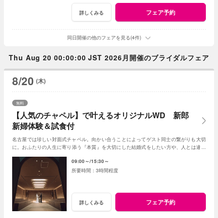
フェア予約
詳しくみる
同日開催の他のフェアを見る(4件)
Thu Aug 20 00:00:00 JST 2026月開催のブライダルフェア
8/20
(木)
無料
【人気のチャペル】で叶えるオリジナルWD 新郎
新婦体験＆試食付
名古屋では珍しい対面式チャペル。向かい合うことによってゲスト同士の繋がりも大切
に。おふたりの人生に寄り添う『本質』を大切にした結婚式をしたい方や、人とは違う
結婚式をしたい方におすすめ◎
09:00～
15:30～
3時間程度
フェア予約
詳しくみる