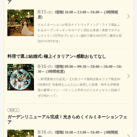
ア
8/15
3部制 10:00～/13:00～/16:00～ (3時間程
(土)
度)
イルミネーションが彩るナイトウェディング！ライブ感あふ
れるオープンキッチンやガーデン演出も体感！来館でホテル
レストラン3万円分プレゼント♪成約で最大180万円ご優待＆宿
泊25％OFF付き♪
料理で選ぶ結婚式♪極上イタリアン×感動おもてなし
8/16
5部制 09:00～/09:30～/10:00～/16:00～/16:
(日)
30～ (3時間程度)
＼料理重視の方必見／【人気コース無料試食＆フェア限定BI
G特典付】旬食材をふんだんに使用した前菜・和牛＆伊勢海
老の豪華メイン・パティシエ手作りのドルチェゲスト目線で
ぜひ味わって♪
ガーデンリニューアル完成！光きらめくイルミネーションフェ
ア
8/16
3部制 10:00～/13:00～/16:00～ (3時間程
(日)