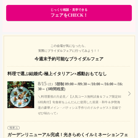
じっくり相談・見学できる
フェアをCHECK！
この会場が気になったら、
実際にブライダルフェアに行ってみよう！！
今週末予約可能なブライダルフェア
料理で選ぶ結婚式♪極上イタリアン×感動おもてなし
8/15
5部制 09:00～/09:30～/10:00～/16:00～/16:
(土)
30～ (3時間程度)
＼料理重視の方必見／【人気コース無料試食＆フェア限定BI
G特典付】旬食材をふんだんに使用した前菜・和牛＆伊勢海
老の豪華メイン・パティシエ手作りのドルチェゲスト目線で
ぜひ味わって♪
ガーデンリニューアル完成！光きらめくイルミネーションフェ