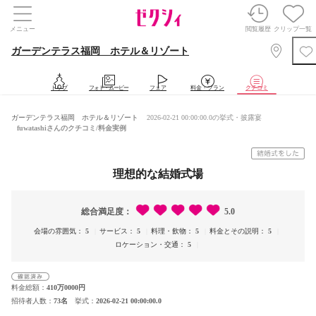
メニュー
閲覧履歴
クリップ一覧
ガーデンテラス福岡 ホテル＆リゾート
トップ
フォト・ムービー
フェア
料金・プラン
クチコミ
ガーデンテラス福岡 ホテル＆リゾート
2026-02-21 00:00:00.0の挙式・披露宴
fuwatashiさんのクチコミ/料金実例
理想的な結婚式場
総合満足度
5.0
会場の雰囲気
5
サービス
5
料理・飲物
5
料金とその説明
5
ロケーション・交通
5
料金総額
410万0000円
招待者人数
73名
挙式
2026-02-21 00:00:00.0