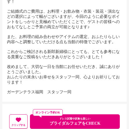
す！
ご結婚式のご費用は、お料理・お飲み物・衣装・装花・演出な
どの選択によって幅がございますが、今回のように必要なポイ
ントをしっかりと見極めていただくことで、ゲストの皆様への
おもてなしとご予算の両立が可能となります♪
また、お料理の組み合わせやアイテムの選定、おふたりらしい
内容へと調整していただける点も当館の特徴でございます。
これからご検討される新郎新婦様にとっても、とても参考にな
る貴重なご投稿をいただきありがとうございました！
改めまして、大切な一日を当館にお任せいただき、誠にありが
とうございました。
おふたりの末永いお幸せをスタッフ一同、心よりお祈りしてお
ります！
ガーデンテラス福岡 スタッフ一同
オンライン予約OK
ドレス試着や試食も楽しい
ブライダルフェアをCHECK
クリップする