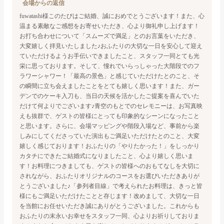
会場からの返信
fuwatashi様
このたびはご結婚、誠におめでとうございます！
また、心
温まる素敵なご感想をお寄せいただき、心より御礼申し上げます！
お打ち合わせについて「スムーズで満足」とのお言葉をいただき、
大変嬉しく拝見いたしました♪
おふたりの大切な一日を安心して迎え
ていただけるようお手伝いできましたこと、スタッフ一同とても光
栄に思っております。
そして、憧れでいらっしゃった大階段でのフ
ラワーシャワー！
「最高の景色」と感じていただけたとのこと、そ
の瞬間に立ち会えましたことをとても嬉しく思います！
また、ガー
デンでのケーキ入刀も、当日の天候を活かしたご提案を喜んでいた
だけて何よりでございます♪
青空のもとでのセレモニーは、お写真映
えも抜群で、ゲストの皆様にとっても印象的なシーンになったこと
と思います。
さらに、会場マッピングや階段入場など、事前から楽
しみにしてくださっていた演出もご満足いただけたとのこと、大変
嬉しく感じております！
おふたりの「やりたかった！」をしっかり
カタチにできたご結婚式になりましたこと、心より嬉しく思いま
す！
お料理につきましても、ゲストの皆様へのおもてなしを大切に
されながら、おふたりオリジナルのコースをお選びいただきありが
とうございました♪
「参列者目線」で考えられたお料理は、きっと皆
様にもご満足いただけたことと存じます！
改めまして、大切な一日
を当館にお任せいただき誠にありがとうございました。
これからも
おふたりの末永いお幸せをスタッフ一同、心よりお祈りしておりま