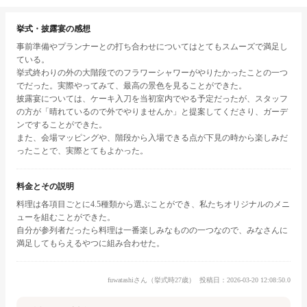
挙式・披露宴の感想
事前準備やプランナーとの打ち合わせについてはとてもスムーズで満足し
ている。
挙式終わりの外の大階段でのフラワーシャワーがやりたかったことの一つ
でだった。実際やってみて、最高の景色を見ることができた。
披露宴については、ケーキ入刀を当初室内でやる予定だったが、スタッフ
の方が「晴れているので外でやりませんか」と提案してくださり、ガーデ
ンですることができた。
また、会場マッピングや、階段から入場できる点が下見の時から楽しみだ
ったことで、実際とてもよかった。
料金とその説明
料理は各項目ごとに4.5種類から選ぶことができ、私たちオリジナルのメニ
ューを組むことができた。
自分が参列者だったら料理は一番楽しみなものの一つなので、みなさんに
満足してもらえるやつに組み合わせた。
fuwatashiさん（挙式時27歳）
投稿日：2026-03-20 12:08:50.0