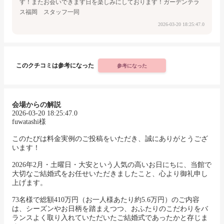
す！
またお会いできます日を楽しみにしております！
ガーデンテラ
ス福岡 スタッフ一同
2026-03-20 18:25:47.0
このクチコミは参考になった
参考になった
会場からの解説
2026-03-20 18:25:47.0
fuwatashi様
このたびは料金実例のご投稿をいただき、誠にありがとうござ
います！
2026年2月・土曜日・大安という人気の高いお日にちに、当館で
大切なご結婚式をお任せいただきましたこと、心より御礼申し
上げます。
73名様で総額410万円（お一人様あたり約5.6万円）のご内容
は、シーズンやお日柄を踏まえつつ、おふたりのこだわりをバ
ランスよく取り入れていただいたご結婚式であったかと存じま