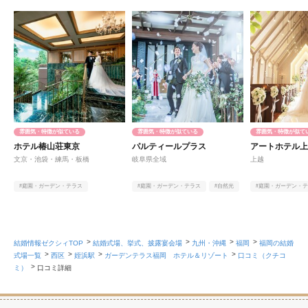
雰囲気・特徴が似ている
雰囲気・特徴が似ている
雰囲気・特徴が似て
ホテル椿山荘東京
パルティールプラス
アートホテル
文京・池袋・練馬・板橋
岐阜県全域
上越
#庭園・ガーデン・テラス
#庭園・ガーデン・テラス
#自然光
#庭園・ガーデン・
#ヨーロピアン
#和
#料理
#天井が高い
#
結婚情報ゼクシィTOP
結婚式場、挙式、披露宴会場
九州・沖縄
福岡
福岡の結婚
式場一覧
西区
姪浜駅
ガーデンテラス福岡 ホテル＆リゾート
口コミ（クチコ
ミ）
口コミ詳細