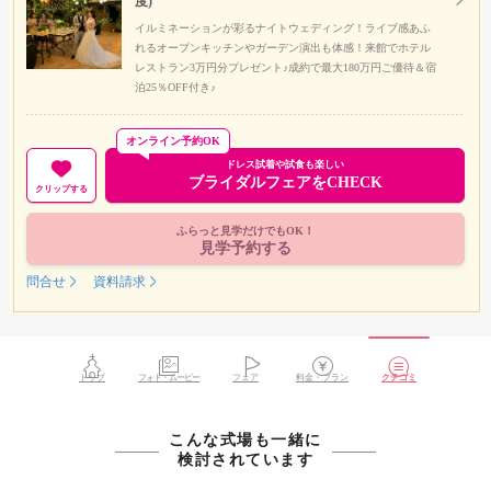
度)
イルミネーションが彩るナイトウェディング！ライブ感あふ
れるオープンキッチンやガーデン演出も体感！来館でホテル
レストラン3万円分プレゼント♪成約で最大180万円ご優待＆宿
泊25％OFF付き♪
オンライン予約OK
ドレス試着や試食も楽しい
ブライダルフェアをCHECK
クリップする
ふらっと見学だけでもOK！
見学予約する
問合せ
資料請求
トップ
フォト・ムービー
フェア
料金・プラン
クチコミ
こんな式場も一緒に
検討されています