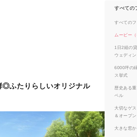
すべての
すべてのフ
ムービー（
1日2組の
ウェディン
6000坪
ス挙式
群◎ふたりらしいオリジナル
歴史ある重
ペル
大切なゲス
＆オープン
大きな窓か