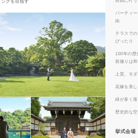
自由に叶う
ィングを目指す
パーティー
由
テラスでの
ぴったり
100年の
前撮りは和
上質、モダ
花嫁を美し
緑が多く落
歴史的な空
挙式会場