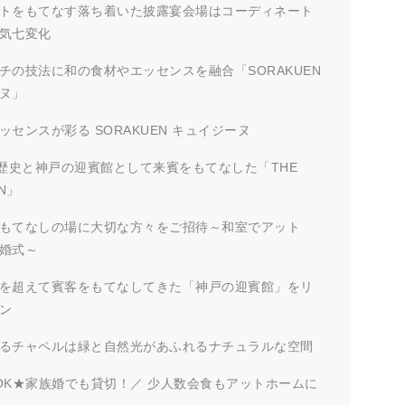
トをもてなす落ち着いた披露宴会場はコーディネート
気七変化
チの技法に和の食材やエッセンスを融合「SORAKUEN
ヌ」
ッセンスが彩る SORAKUEN キュイジーヌ
く歴史と神戸の迎賓館として来賓をもてなした「THE
EN」
もてなしの場に大切な方々をご招待～和室でアット
婚式～
を超えて賓客をもてなしてきた「神戸の迎賓館」をリ
ン
るチャペルは緑と自然光があふれるナチュラルな空間
OK★家族婚でも貸切！／ 少人数会食もアットホームに