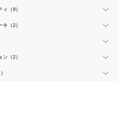
ティ（9）
ーキ（2）
）
ョン（2）
3）