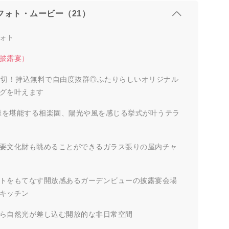
フォト・ムービー（21）
ォト
披露宴）
貸切！持込無料で自由度抜群◎ふたりらしいオリジナル
グを叶えます
の緑を堪能する相楽園、陽光や風を感じる挙式が叶うテラ
要文化財も眺めることができるガラス張りの屋内チャ
トをもてなす開放感あるガーデンビューの披露宴会場
キッチン
ら自然光が差し込む開放的な非日常空間