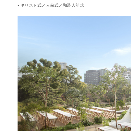
キリスト式／人前式／和装人前式
●