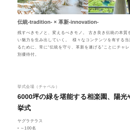
伝統-tradition- × 革新-innovation-
残すべきモノと、変えるべきモノ。 古き良き伝統の本質
い魅力を生み出していく。 様々なコンテンツを有する当
るために、常に“伝統を守り、革新を遂げる”ことにチャ
別優待付。
挙式会場（チャペル）
6000坪の緑を堪能する相楽園、陽
挙式
ヤグラテラス
～100名
●