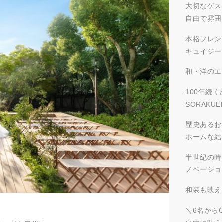
大切なゲス
自由で雰囲
本格フレン
キュイジー
和・洋のエ
100年続
SORAKU
歴史あるお
ホームな結
半世紀の時
ノベーショ
和装も映え
＼6名から