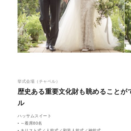
挙式会場（チャペル）
歴史ある重要文化財も眺めることが
ル
ハッサムスイート
～着席80名
●
キリスト式／人前式／和装人前式／神前式
●