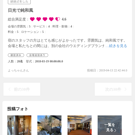
いました。
日光で純和風
総合満足度
4.6
会場の雰囲気：
5
サービス：
4
料理・飲物：
4
料金：
5
ロケーション：
5
宿のスタッフの方はとても感じがよかったです。
雰囲気は、純和風です。
会場と私たちとの間には、別の会社のウエディングプランナーさんが入り
ます。
通常の結婚式場よりは、打ち合わせ回数も少なく心配になりまし
た。
神前式の結婚式だとある程度形式があると思いますが、その形式の詳
人数
28名
挙式
2018-03-19 00:00:00.0
細なども事前に打ち合わせして欲しかったと思います。
料理や装飾、進行
など会場側との打ち合わせをして、もっと自分たちらしく、宿と協力して
よっちゃんさん
投稿日：2019-04-13 22:42:44.0
やりたかったなと思いました。
着付けの方や、ヘアメイクの方はとても安
心して任せることができました。
宿の方はとても親切で良かったです。
仕
方ないと思いますが、間に入るプランナーさんによるのかなと思います。
前の30件
次の30件
投稿フォト