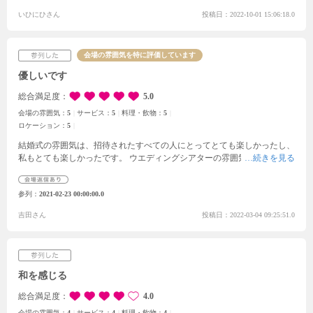
いひにひさん
投稿日：2022-10-01 15:06:18.0
会場の雰囲気を特に評価しています
優しいです
総合満足度
5.0
会場の雰囲気：
5
サービス：
5
料理・飲物：
5
ロケーション：
5
結婚式の雰囲気は、招待されたすべての人にとってとても楽しかったし、
私もとても楽しかったです。 ウエディングシアターの雰囲気はとても良
く、リラックスした気分になります。たくさんの木々とフレンドリーなス
タッフが印象的で、快適に過ごせます。
参列
2021-02-23 00:00:00.0
吉田さん
投稿日：2022-03-04 09:25:51.0
和を感じる
総合満足度
4.0
会場の雰囲気：
4
サービス：
4
料理・飲物：
4