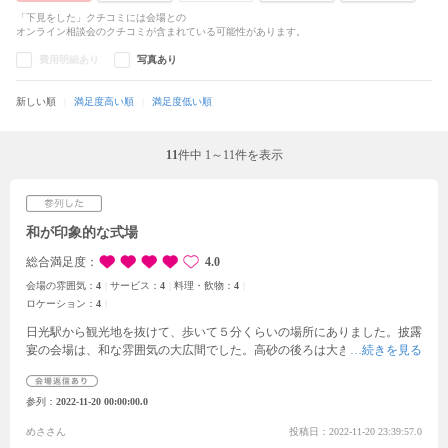
「下見をした」クチコミには会場との
オンライン相談会のクチコミが含まれている可能性があります。
費用明細あり
写真あり
新しい順
満足度高い順
満足度低い順
11
件中
1～11件を表示
和が印象的な式場
総合満足度
4.0
会場の雰囲気：
4
サービス：
4
料理・飲物：
4
ロケーション：
4
日光駅から観光地を抜けて、歩いて５分くらいの場所にありました。披露
宴の会場は、和な雰囲気の大広間でした。高砂の後ろは大きなガラス張り
になっていて、そこから竹藪が見えてとても趣を感じました。料理は、栃
木の名物である湯葉が出ました。一人一人の着火剤が用意されており、火
参列
2022-11-20 00:00:00.0
が消えるまで待ち１～２回食べたらにがりを入れてゆっくりかき混ぜると
おぼろ豆腐が出来ました。それにたれをつけて食べるのが同じテーブルの
めささん
投稿日：2022-11-20 23:39:57.0
全員が盛り上がってとても良かったです。デザートの紫いものプリンもと