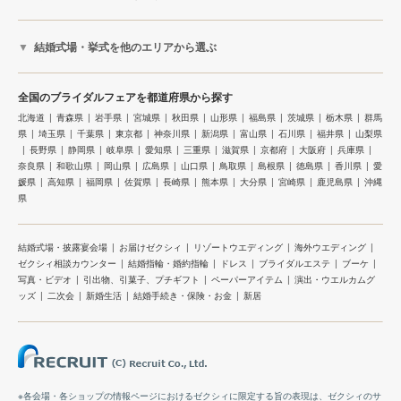
結婚式場・挙式を他のエリアから選ぶ
全国のブライダルフェアを都道府県から探す
北海道
青森県
岩手県
宮城県
秋田県
山形県
福島県
茨城県
栃木県
群馬
県
埼玉県
千葉県
東京都
神奈川県
新潟県
富山県
石川県
福井県
山梨県
長野県
静岡県
岐阜県
愛知県
三重県
滋賀県
京都府
大阪府
兵庫県
奈良県
和歌山県
岡山県
広島県
山口県
鳥取県
島根県
徳島県
香川県
愛
媛県
高知県
福岡県
佐賀県
長崎県
熊本県
大分県
宮崎県
鹿児島県
沖縄
県
結婚式場・披露宴会場
お届けゼクシィ
リゾートウエディング
海外ウエディング
ゼクシィ相談カウンター
結婚指輪・婚約指輪
ドレス
ブライダルエステ
ブーケ
写真・ビデオ
引出物、引菓子、プチギフト
ペーパーアイテム
演出・ウエルカムグ
ッズ
二次会
新婚生活
結婚手続き・保険・お金
新居
※各会場・各ショップの情報ページにおけるゼクシィに限定する旨の表現は、ゼクシィのサ