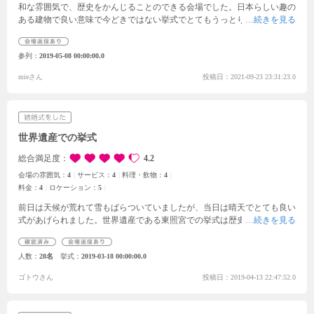
和な雰囲気で、歴史をかんじることのできる会場でした。日本らしい趣の
ある建物で良い意味で今どきではない挙式でとてもうっとりしました。ま
た、新郎新婦の和装もすごく会場とあっていて感動しました。遠方からの
参加だったのですが、アクセスもしやすくとてもよかったです。式場の近
参列
2019-05-08 00:00:00.0
くの東照宮は初めて訪れたのですが、やはりとても迫力のある建物だと思
いました。お料理もすごくおいしかったです。とくにゆば？のようなもの
mieさん
投稿日：2021-09-23 23:31:23.0
が印象的でした。お料理の種類も多く大満足でした。スタッフの方もすご
く雰囲気の良い方ばかりでした。コロナ禍ということで少し心配なことも
あったのですが、丁寧に、笑顔で対応されていたので安心しました。参列
してとても良かったと思います。
世界遺産での挙式
総合満足度
4.2
会場の雰囲気：
4
サービス：
4
料理・飲物：
4
料金：
4
ロケーション：
5
前日は天候が荒れて雪もぱらついていましたが、当日は晴天でとても良い
式があげられました。
世界遺産である東照宮での挙式は歴史の重みがあり
素晴らしいものでした。また、観光客の方からもお祝いの言葉をいただき
少し恥ずかしくも嬉しかったです。
披露宴会場の星の宿さんも新緑が眩し
人数
28名
挙式
2019-03-18 00:00:00.0
く、素晴らしいお庭でした。親族の控え室も広く、小さな子供がいても安
心して過ごせる空間でした。食事に関しても多過ぎず、少なすぎずちょう
ゴトウさん
投稿日：2019-04-13 22:47:52.0
どよかったかと思います。披露宴の時間もゆとりのある時間で安心できま
した。
仲介会社の方は食事が始まると帰ってしまったのでその点は少し驚
きましたが会場の星の宿さんについては満足しています。ありがとうござ