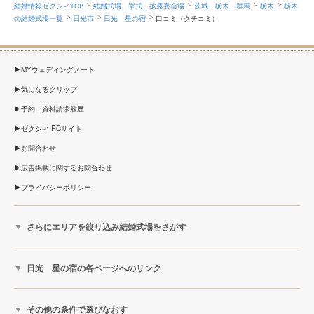
結婚情報ゼクシィTOP
結婚式場、挙式、披露宴会場
茨城・栃木・群馬
栃木
栃木
の結婚式場一覧
日光市
日光 星の宿
口コミ（クチコミ）
MYウェディングノート
気になるクリップ
予約・資料請求履歴
ゼクシィ PCサイト
お問合わせ
広告掲載に関するお問合わせ
プライバシーポリシー
さらにエリアを絞り込み結婚式場をさがす
日光 星の宿の各ページへのリンク
その他の条件で選びなおす