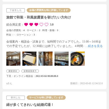
ても美味しかったです。とても落ち着いた雰囲気とフレンドリーなスタッ
フの方々が印象的で、最初から最後まで落ち着いた気持ちでいることが出
会場の雰囲気を特に評価しています
来ました。今回は日帰りでしたが、結婚式後にそのまま宿泊することが出
来るので、遠方からでもゆっくりできると思いました。
旅館で和装・和風披露宴を挙げたい方向け
総合満足度
3.0
会場の雰囲気：
4
サービス：
2
料理・飲物：
3
料金：
-
ロケーション：
3
会場案内・相談会・試食まで、短時間でのフェアでした。
11:00～14:00ま
での予定でしたが、12:30前には終了していました。
４時間～６時間程度
の会場が多かった為、あっという間の滞在に感じました。
下見・オンライン相談会
2022-03-04 00:00:00.0
aさん
投稿日：2022-03-05 12:34:52.0
サービスを特に評価しています
緑が多くてきれいな結婚式場！