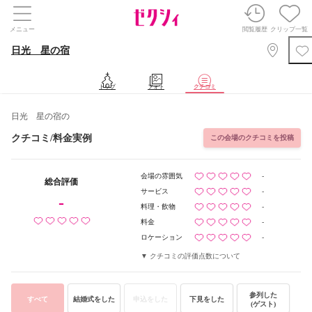
メニュー
閲覧履歴
クリップ一覧
日光 星の宿
トップ
フォト
クチコミ
日光 星の宿の
クチコミ/料金実例
この会場のクチコミを投稿
会場の雰囲気
-
総合評価
サービス
-
-
料理・飲物
-
料金
-
ロケーション
-
クチコミの評価点数について
参列した
すべて
結婚式をした
申込をした
下見をした
(ゲスト)