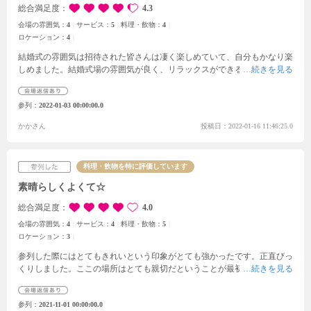
総合満足度
4.3
会場の雰囲気：
4
サービス：
5
料理・飲物：
4
ロケーション：
4
結婚式の雰囲気は招待された皆さんは凄く楽しめていて、自分もかなり楽
しめました。結婚式場の雰囲気が良く、リラックスができるような感じ
で、印象的だったのは緑が多くて、スタッフも優しいところで、気分が良
かったです。
参列
2022-01-03 00:00:00.0
かかさん
投稿日：2022-01-16 11:46:25.0
料理・飲物を特に評価しています
素晴らしくよくて☆
総合満足度
4.0
会場の雰囲気：
4
サービス：
4
料理・飲物：
5
ロケーション：
3
参列した際にはとてもきれいという印象がとても強かったです。
正直びっ
くりしました。ここの場所はとても親切だということが最初からわかって
いましたがそれが途切れることなくいい場所だということがわかりまし
た。
参列
2021-11-01 00:00:00.0