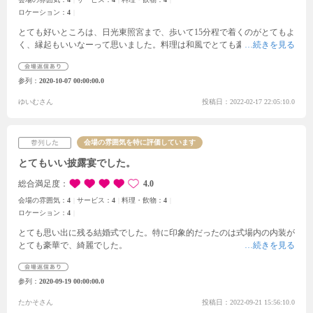
ロケーション：
4
とても好いところは、日光東照宮まで、歩いて15分程で着くのがとてもよ
く、縁起もいいなーって思いました。料理は和風でとても豪華で一流の職
人さんがやっているような感じがするくらいとても美味しかったです。旬
の食べ物を使ったりしているので魅力を感じる料理でした。大人数で考え
参列
2020-10-07 00:00:00.0
ている方も、少人数で考えている方も、会食のみでの開催を考えてる方も
行える、幅広い式の上げ方があり、とても良いと思いました。また、様々
ゆいむさん
投稿日：2022-02-17 22:05:10.0
なことにおいても選べる幅が広く、自分の理想描いたような結婚式が遅れ
る場所だなって思いました。また、来館特典として、日帰り入浴プレゼン
特典があるのはそれはまた一味違う楽しみもあり、色々なことに楽しむこ
会場の雰囲気を特に評価しています
とができるんだろうなって感じました。
とてもいい披露宴でした。
総合満足度
4.0
会場の雰囲気：
4
サービス：
4
料理・飲物：
4
ロケーション：
4
とても思い出に残る結婚式でした。
特に印象的だったのは式場内の内装が
とても豪華で、綺麗でした。
参列
2020-09-19 00:00:00.0
たかそさん
投稿日：2022-09-21 15:56:10.0