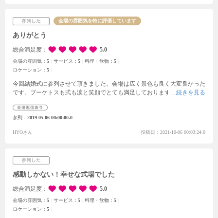
会場の雰囲気を特に評価しています
ありがとう
総合満足度
5.0
会場の雰囲気：
5
サービス：
5
料理・飲物：
5
ロケーション：
5
今回結婚式に参列させて頂きました。会場は広く景色も良く大変良かった
です。
ブーケトスも式も涙と笑顔でとても満足しております。ありがとう
ございました。スタッフの方々の細かい気配りに大変良かったです。自分
が結婚するさいお世話になりたいです。今回は感動をありがとうございま
参列
2019-05-06 00:00:00.0
した。初めての結婚式場でしたが、全てにおいて良かったです。ありがと
うございました
HYOさん
投稿日：2021-10-06 00:03:24.0
感動しかない！幸せな式場でした
総合満足度
5.0
会場の雰囲気：
5
サービス：
5
料理・飲物：
5
ロケーション：
5