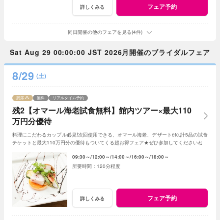
フェア予約
詳しくみる
同日開催の他のフェアを見る(4件)
Sat Aug 29 00:00:00 JST 2026月開催のブライダルフェア
8/29
(土)
残席
無料
リアルタイム予約
残2【オマール海老試食無料】館内ツアー×最大110
万円分優待
料理にこだわるカップル必見!次回使用できる、オマール海老、デザートetc.計5品の試食
チケットと最大110万円分の優待もついてくる超お得フェア★ぜひ参加してくださいね♪
09:30～
12:00～
14:00～
16:00～
18:00～
120分程度
フェア予約
詳しくみる