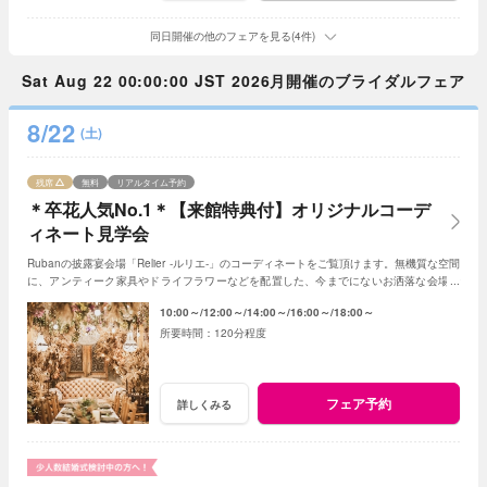
同日開催の他のフェアを見る(4件)
Sat Aug 22 00:00:00 JST 2026月開催のブライダルフェア
8/22
(土)
残席
無料
リアルタイム予約
＊卒花人気No.1＊【来館特典付】オリジナルコーデ
ィネート見学会
Rubanの披露宴会場「Relier -ルリエ-」のコーディネートをご覧頂けます。無機質な空間
に、アンティーク家具やドライフラワーなどを配置した、今までにないお洒落な会場で
す。
10:00～
12:00～
14:00～
16:00～
18:00～
120分程度
フェア予約
詳しくみる