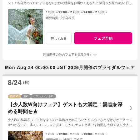
ント！各分野のプロによるあなただけの時間をお届け！あなたに似合うが見つかる1日限
りの6組様限定フェア!
10:00～
11:00～
12:00～
14:00～
15:00～
60分程度
フェア予約
詳しくみる
同日開催の他のフェアを見る(1件)
Mon Aug 24 00:00:00 JST 2026月開催のブライダルフェア
8/24
(月)
残席
無料
リアルタイム予約
【少人数W向けフェア】ゲストも大満足！親睦を深
める時間を★
少人数の結婚式ってて何をするの？準備はどれくらいかかるの？などなかなかイメージ
がつかない方、多くいらっしゃいます。しかしゲストと過ごす時間を大切できる少人数
の結婚式はとても素敵☆何でもご相談ください！
10:00～
12:00～
14:00～
16:00～
18:00～
2時間30分程度