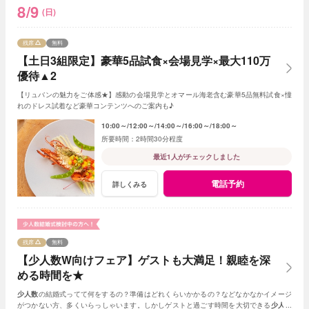
8/9
(日)
残席
無料
【土日3組限定】豪華5品試食×会場見学×最大110万
優待▲2
【リュバンの魅力をご体感★】感動の会場見学とオマール海老含む豪華5品無料試食×憧
れのドレス試着など豪華コンテンツへのご案内も♪
10:00～
12:00～
14:00～
16:00～
18:00～
2時間30分程度
最近1人がチェックしました
電話予約
詳しくみる
残席
無料
【少人数W向けフェア】ゲストも大満足！親睦を深
める時間を★
少人数
の結婚式ってて何をするの？準備はどれくらいかかるの？などなかなかイメージ
がつかない方、多くいらっしゃいます。しかしゲストと過ごす時間を大切できる
少人数