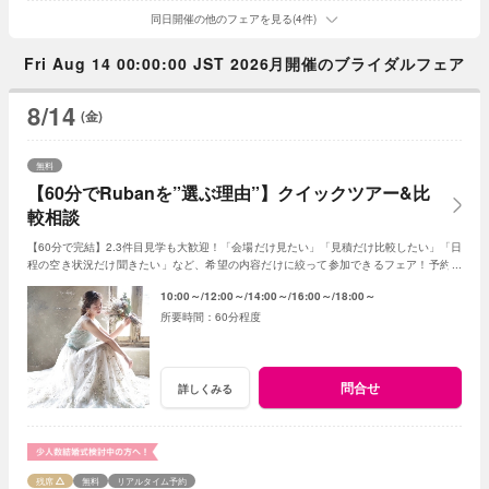
同日開催の他のフェアを見る(4件)
Fri Aug 14 00:00:00 JST 2026月開催のブライダルフェア
8/14
(金)
無料
【60分でRubanを”選ぶ理由”】クイックツアー&比
較相談
【60分で完結】2.3件目見学も大歓迎！「会場だけ見たい」「見積だけ比較したい」「日
程の空き状況だけ聞きたい」など、希望の内容だけに絞って参加できるフェア！予約時
に、ご希望のコンテンツをご指定下さい♪
10:00～
12:00～
14:00～
16:00～
18:00～
60分程度
問合せ
詳しくみる
残席
無料
リアルタイム予約