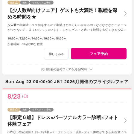
残席
無料
リアルタイム予約
【少人数W向けフェア】ゲストも大満足！親睦を深
める時間を★
少人数
の結婚式ってて何をするの？準備はどれくらいかかるの？などなかなかイメージ
がつかない方、多くいらっしゃいます。しかしゲストと過ごす時間を大切できる
少人数
の結婚式はとても素敵☆何でもご相談ください！
10:00～
12:00～
14:00～
16:00～
18:00～
2時間30分程度
フェア予約
詳しくみる
同日開催の他のフェアを見る(5件)
Sun Aug 23 00:00:00 JST 2026月開催のブライダルフェア
8/23
(日)
残席
無料
リアルタイム予約
【限定６組】ドレス×パーソナルカラー診断×フォト
体験フェア
8/23(日)限定開催！ドレス試着×パーソナルカラー診断×フォト体験ができる新感覚イベ