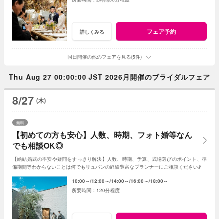
フェア予約
詳しくみる
同日開催の他のフェアを見る(5件)
Thu Aug 27 00:00:00 JST 2026月開催のブライダルフェア
8/27
(木)
無料
【初めての方も安心】人数、時期、フォト婚等なん
でも相談OK◎
【絵結婚式の不安や疑問をすっきり解決】人数、時期、予算、式場選びのポイント、準
備期間等わからないことは何でもリュバンの経験豊富なプランナーにご相談ください♪
10:00～
12:00～
14:00～
16:00～
18:00～
120分程度