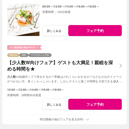
09:30～
12:00～
14:00～
16:00～
18:00～
120分程度
フェア予約
詳しくみる
残席
無料
リアルタイム予約
【少人数W向けフェア】ゲストも大満足！親睦を深
める時間を★
少人数
の結婚式ってて何をするの？準備はどれくらいかかるの？などなかなかイメージ
がつかない方、多くいらっしゃいます。しかしゲストと過ごす時間を大切できる
少人数
の結婚式はとても素敵☆何でもご相談ください！
10:00～
12:00～
14:00～
16:00～
18:00～
2時間30分程度
フェア予約
詳しくみる
同日開催の他のフェアを見る(5件)