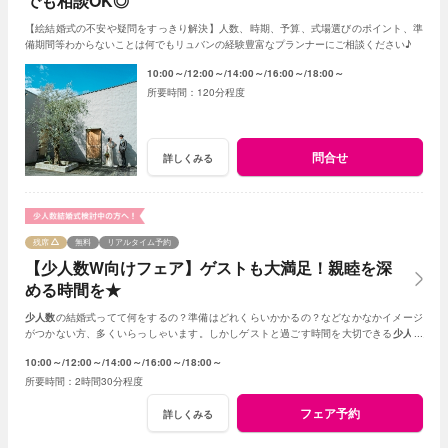
でも相談OK◎
【絵結婚式の不安や疑問をすっきり解決】人数、時期、予算、式場選びのポイント、準
備期間等わからないことは何でもリュバンの経験豊富なプランナーにご相談ください♪
10:00～
12:00～
14:00～
16:00～
18:00～
120分程度
問合せ
詳しくみる
残席
無料
リアルタイム予約
【少人数W向けフェア】ゲストも大満足！親睦を深
める時間を★
少人数
の結婚式ってて何をするの？準備はどれくらいかかるの？などなかなかイメージ
がつかない方、多くいらっしゃいます。しかしゲストと過ごす時間を大切できる
少人数
の結婚式はとても素敵☆何でもご相談ください！
10:00～
12:00～
14:00～
16:00～
18:00～
2時間30分程度
フェア予約
詳しくみる