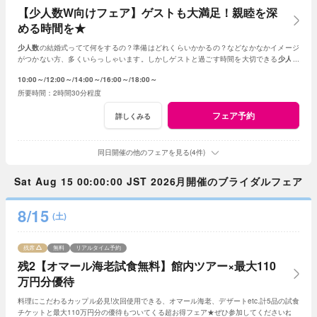
【少人数W向けフェア】ゲストも大満足！親睦を深
める時間を★
少人数
の結婚式ってて何をするの？準備はどれくらいかかるの？などなかなかイメージ
がつかない方、多くいらっしゃいます。しかしゲストと過ごす時間を大切できる
少人数
の結婚式はとても素敵☆何でもご相談ください！
10:00～
12:00～
14:00～
16:00～
18:00～
2時間30分程度
フェア予約
詳しくみる
同日開催の他のフェアを見る(4件)
Sat Aug 15 00:00:00 JST 2026月開催のブライダルフェア
8/15
(土)
残席
無料
リアルタイム予約
残2【オマール海老試食無料】館内ツアー×最大110
万円分優待
料理にこだわるカップル必見!次回使用できる、オマール海老、デザートetc.計5品の試食
チケットと最大110万円分の優待もついてくる超お得フェア★ぜひ参加してくださいね♪