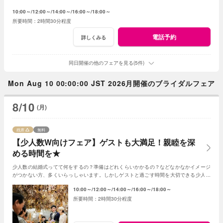
の結婚式はとても素敵☆何でもご相談ください！
10:00～
12:00～
14:00～
16:00～
18:00～
2時間30分程度
電話予約
詳しくみる
同日開催の他のフェアを見る(5件)
Mon Aug 10 00:00:00 JST 2026月開催のブライダルフェア
8/10
(月)
残席
無料
【少人数W向けフェア】ゲストも大満足！親睦を深
める時間を★
少人数の結婚式ってて何をするの？準備はどれくらいかかるの？などなかなかイメージ
がつかない方、多くいらっしゃいます。しかしゲストと過ごす時間を大切できる少人数
の結婚式はとても素敵☆何でもご相談ください！
10:00～
12:00～
14:00～
16:00～
18:00～
2時間30分程度