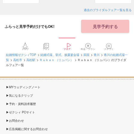
過去のブライダルフェア一覧を見る
見学予約する
ふらっと見学予約だけでもOK!
トップ
フォト
フェア
料金・プラン
クチコミ
結婚情報ゼクシィTOP
結婚式場、挙式、披露宴会場
四国
香川
香川の結婚式場一
覧
高松市
高松駅
Ｒｕｂａｎ （リュバン）
Ｒｕｂａｎ （リュバン）のブライダ
ルフェア一覧
MYウェディングノート
気になるクリップ
予約・資料請求履歴
ゼクシィ PCサイト
お問合わせ
広告掲載に関するお問合わせ