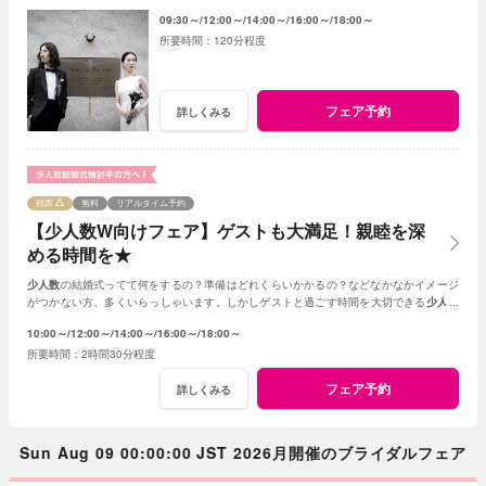
ント♪
09:30～
12:00～
14:00～
16:00～
18:00～
120分程度
フェア予約
詳しくみる
残席
無料
リアルタイム予約
【少人数W向けフェア】ゲストも大満足！親睦を深
める時間を★
少人数
の結婚式ってて何をするの？準備はどれくらいかかるの？などなかなかイメージ
がつかない方、多くいらっしゃいます。しかしゲストと過ごす時間を大切できる
少人数
の結婚式はとても素敵☆何でもご相談ください！
10:00～
12:00～
14:00～
16:00～
18:00～
2時間30分程度
フェア予約
詳しくみる
Sun Aug 09 00:00:00 JST 2026月開催のブライダルフェア