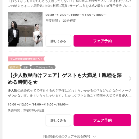
【おもてなしも自分らしさも妥協したくない！】500組以上のカップルに選ばれたリュバ
ンの魅力とは…？雰囲気×衣装×料理×写真×サービス力を体感♪最大110万円優待プレゼ
ント♪
09:30～
12:00～
14:00～
16:00～
18:00～
120分程度
フェア予約
詳しくみる
残席
無料
リアルタイム予約
【少人数W向けフェア】ゲストも大満足！親睦を深
める時間を★
少人数
の結婚式ってて何をするの？準備はどれくらいかかるの？などなかなかイメージ
がつかない方、多くいらっしゃいます。しかしゲストと過ごす時間を大切できる
少人数
の結婚式はとても素敵☆何でもご相談ください！
10:00～
12:00～
14:00～
16:00～
18:00～
2時間30分程度
フェア予約
詳しくみる
同日開催の他のフェアを見る(5件)