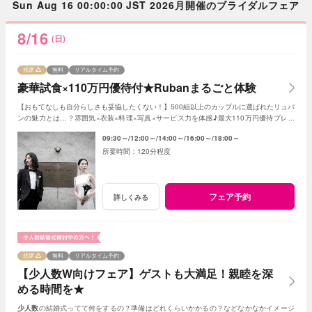
Sun Aug 16 00:00:00 JST 2026月開催のブライダルフェア
8/16
(日)
残席
無料
リアルタイム予約
豪華試食×110万円優待付★Rubanまるごと体験
【おもてなしも自分らしさも妥協したくない！】500組以上のカップルに選ばれたリュバ
ンの魅力とは…？雰囲気×衣装×料理×写真×サービス力を体感♪最大110万円優待プレゼ
ント♪
09:30～
12:00～
14:00～
16:00～
18:00～
120分程度
フェア予約
詳しくみる
残席
無料
リアルタイム予約
【少人数W向けフェア】ゲストも大満足！親睦を深
める時間を★
少人数
の結婚式ってて何をするの？準備はどれくらいかかるの？などなかなかイメージ