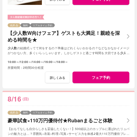
残席
無料
リアルタイム予約
【少人数W向けフェア】ゲストも大満足！親睦を深
める時間を★
少人数
の結婚式ってて何をするの？準備はどれくらいかかるの？などなかなかイメージ
がつかない方、多くいらっしゃいます。しかしゲストと過ごす時間を大切できる
少人数
の結婚式はとても素敵☆何でもご相談ください！
10:00～
12:00～
14:00～
16:00～
18:00～
2時間30分程度
フェア予約
詳しくみる
8/16
(日)
残席
無料
リアルタイム予約
豪華試食×110万円優待付★Rubanまるごと体験
【おもてなしも自分らしさも妥協したくない！】500組以上のカップルに選ばれたリュバ
ンの魅力とは…？雰囲気×衣装×料理×写真×サービス力を体感♪最大110万円優待プレゼ