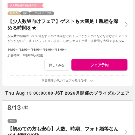
残席
無料
リアルタイム予約
【少人数W向けフェア】ゲストも大満足！親睦を深
める時間を★
少人数
の結婚式ってて何をするの？準備はどれくらいかかるの？などなかなかイメージ
がつかない方、多くいらっしゃいます。しかしゲストと過ごす時間を大切できる
少人数
の結婚式はとても素敵☆何でもご相談ください！
10:00～
12:00～
14:00～
16:00～
18:00～
2時間30分程度
フェア予約
詳しくみる
同日開催の他のフェアを見る(5件)
Thu Aug 13 00:00:00 JST 2026月開催のブライダルフェア
8/13
(木)
無料
【初めての方も安心】人数、時期、フォト婚等なん