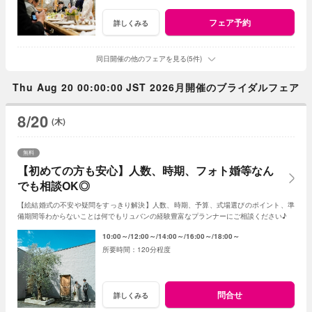
フェア予約
詳しくみる
同日開催の他のフェアを見る(5件)
Thu Aug 20 00:00:00 JST 2026月開催のブライダルフェア
8/20
(木)
無料
【初めての方も安心】人数、時期、フォト婚等なん
でも相談OK◎
【絵結婚式の不安や疑問をすっきり解決】人数、時期、予算、式場選びのポイント、準
備期間等わからないことは何でもリュバンの経験豊富なプランナーにご相談ください♪
10:00～
12:00～
14:00～
16:00～
18:00～
120分程度
問合せ
詳しくみる