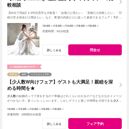
較相談
【60分で完結】2.3件目見学も大歓迎！「会場だけ見たい」「見積だけ比較したい」「日
程の空き状況だけ聞きたい」など、希望の内容だけに絞って参加できるフェア！予約時
に、ご希望のコンテンツをご指定下さい♪
10:00～
12:00～
14:00～
16:00～
18:00～
60分程度
問合せ
詳しくみる
残席
無料
リアルタイム予約
【少人数W向けフェア】ゲストも大満足！親睦を深
める時間を★
少人数
の結婚式ってて何をするの？準備はどれくらいかかるの？などなかなかイメージ
がつかない方、多くいらっしゃいます。しかしゲストと過ごす時間を大切できる
少人数
の結婚式はとても素敵☆何でもご相談ください！
10:00～
12:00～
14:00～
16:00～
18:00～
2時間30分程度
フェア予約
詳しくみる