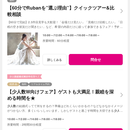
無料
【60分でRubanを”選ぶ理由”】クイックツアー&比
較相談
【60分で完結】2.3件目見学も大歓迎！「会場だけ見たい」「見積だけ比較したい」「日
程の空き状況だけ聞きたい」など、希望の内容だけに絞って参加できるフェア！予約時
に、ご希望のコンテンツをご指定下さい♪
10:00～
12:00～
14:00～
16:00～
18:00～
60分程度
問合せ
詳しくみる
残席
無料
リアルタイム予約
【少人数W向けフェア】ゲストも大満足！親睦を深
める時間を★
少人数
の結婚式ってて何をするの？準備はどれくらいかかるの？などなかなかイメージ
がつかない方、多くいらっしゃいます。しかしゲストと過ごす時間を大切できる
少人数
の結婚式はとても素敵☆何でもご相談ください！
10:00～
12:00～
14:00～
16:00～
18:00～
2時間30分程度