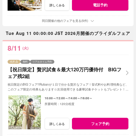
電話予約
詳しくみる
同日開催の他のフェアを見る(5件)
Tue Aug 11 00:00:00 JST 2026月開催のブライダルフェア
8/11
(火)
残席
無料
リアルタイム予約
【祝日限定】贅沢試食＆最大120万円優待付 BIGフ
ェア残2組
祝日限定のBIGフェア!!Rubanが１日で分かる贅沢なフェア！挙式料やお料理特典など、
このフェア限定の特典もあります☆次回使用できる豪華試食チケットもプレゼント！限
定5組様（残2組）お急ぎください！
10:00～
12:00～
14:00～
16:00～
120分程度
フェア予約
詳しくみる