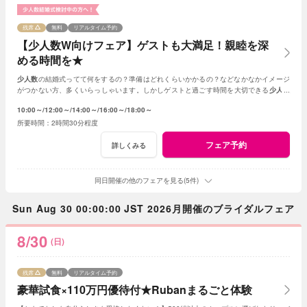
残席
無料
リアルタイム予約
【少人数W向けフェア】ゲストも大満足！親睦を深
める時間を★
少人数
の結婚式ってて何をするの？準備はどれくらいかかるの？などなかなかイメージ
がつかない方、多くいらっしゃいます。しかしゲストと過ごす時間を大切できる
少人数
の結婚式はとても素敵☆何でもご相談ください！
10:00～
12:00～
14:00～
16:00～
18:00～
2時間30分程度
フェア予約
詳しくみる
同日開催の他のフェアを見る(5件)
Sun Aug 30 00:00:00 JST 2026月開催のブライダルフェア
8/30
(日)
残席
無料
リアルタイム予約
豪華試食×110万円優待付★Rubanまるごと体験