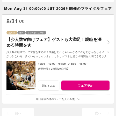
Mon Aug 31 00:00:00 JST 2026月開催のブライダルフェア
8/31
(月)
残席
無料
リアルタイム予約
【少人数W向けフェア】ゲストも大満足！親睦を深
める時間を★
少人数の結婚式ってて何をするの？準備はどれくらいかかるの？などなかなかイメージ
がつかない方、多くいらっしゃいます。しかしゲストと過ごす時間を大切できる少人数
の結婚式はとても素敵☆何でもご相談ください！
10:00～
12:00～
14:00～
16:00～
18:00～
2時間30分程度
フェア予約
詳しくみる
同日開催の他のフェアを見る(5件)
前へ
次へ