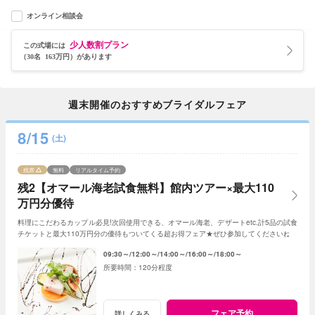
オンライン相談会
少人数割プラン
この式場には
（30名 163万円）があります
週末開催のおすすめブライダルフェア
8/15
(土)
残席
無料
リアルタイム予約
残2【オマール海老試食無料】館内ツアー×最大110
万円分優待
料理にこだわるカップル必見!次回使用できる、オマール海老、デザートetc.計5品の試食
チケットと最大110万円分の優待もついてくる超お得フェア★ぜひ参加してくださいね♪
09:30～
12:00～
14:00～
16:00～
18:00～
120分程度
フェア予約
詳しくみる