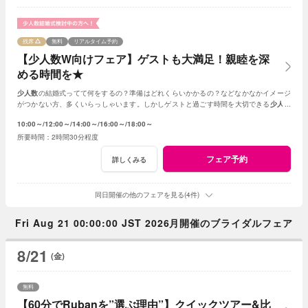
残席
無料
リアルタイム予約
【少人数W向けフェア】ゲストも大満足！親睦を深
める時間を★
少人数
の結婚式ってて何をするの？準備はどれくらいかかるの？などなかなかイメージ
がつかない方、多くいらっしゃいます。しかしゲストと過ごす時間を大切できる
少人数
の結婚式はとても素敵☆何でもご相談ください！
10:00～
12:00～
14:00～
16:00～
18:00～
2時間30分程度
フェア予約
詳しくみる
同日開催の他のフェアを見る(4件)
Fri Aug 21 00:00:00 JST 2026月開催のブライダルフェア
8/21
(金)
無料
【60分でRubanを”選ぶ理由”】クイックツアー&比