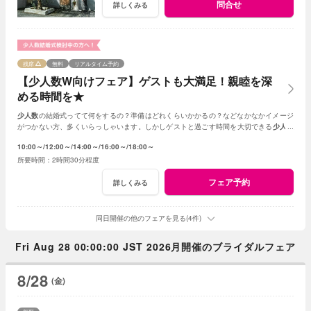
問合せ
詳しくみる
残席
無料
リアルタイム予約
【少人数W向けフェア】ゲストも大満足！親睦を深
める時間を★
少人数
の結婚式ってて何をするの？準備はどれくらいかかるの？などなかなかイメージ
がつかない方、多くいらっしゃいます。しかしゲストと過ごす時間を大切できる
少人数
の結婚式はとても素敵☆何でもご相談ください！
10:00～
12:00～
14:00～
16:00～
18:00～
2時間30分程度
フェア予約
詳しくみる
同日開催の他のフェアを見る(4件)
Fri Aug 28 00:00:00 JST 2026月開催のブライダルフェア
8/28
(金)