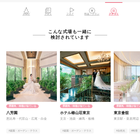
トップ
フォト
フェア
料金・プラン
クチコミ
こんな式場も一緒に
検討されています
雰囲気・特徴が似ている
雰囲気・特徴が似ている
雰囲気・特徴が似て
八芳園
ホテル椿山荘東京
東京會舘
恵比寿・代官山・広尾・白金
文京・池袋・練馬・板橋
東京駅・皇居周辺
#庭園・ガーデン・テラス
#庭園・ガーデン・テラス
#自然光
#料理
#アットホーム
#料理
#オンライン相談有
#ヨーロピアン
#オンライン相談有