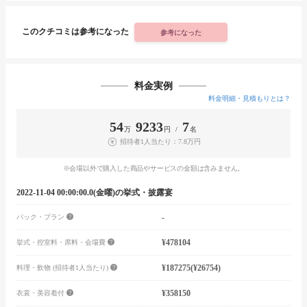
このクチコミは参考になった
参考になった
料金実例
料金明細・見積もりとは？
54
9233
7
万
円 /
名
招待者1人当たり：7.8万円
※会場以外で購入した商品やサービスの金額は含みません。
2022-11-04 00:00:00.0(金曜)の挙式・披露宴
-
パック・プラン
¥478104
挙式・控室料・席料・会場費
¥187275
(¥26754)
料理・飲物 (招待者1人当たり)
¥358150
衣裳・美容着付