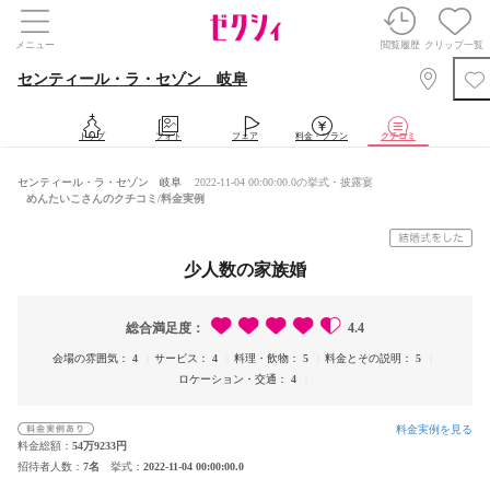
メニュー
閲覧履歴
クリップ一覧
センティール・ラ・セゾン 岐阜
トップ
フォト
フェア
料金・プラン
クチコミ
センティール・ラ・セゾン 岐阜
2022-11-04 00:00:00.0の挙式・披露宴
めんたいこさんのクチコミ/料金実例
少人数の家族婚
総合満足度
4.4
会場の雰囲気
4
サービス
4
料理・飲物
5
料金とその説明
5
ロケーション・交通
4
料金実例を見る
料金総額
54万9233円
招待者人数
7名
挙式
2022-11-04 00:00:00.0