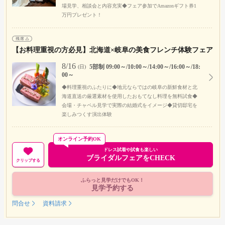
場見学、相談会と内容充実◆フェア参加でAmazonギフト券1
万円プレゼント！
【お料理重視の方必見】北海道×岐阜の美食フレンチ体験フェア
8/16
5部制 09:00～/10:00～/14:00～/16:00～/18:
(日)
00～
◆料理重視のふたりに◆地元ならではの岐阜の新鮮食材と北
海道直送の厳選素材を使用したおもてなし料理を無料試食◆
会場・チャペル見学で実際の結婚式をイメージ◆貸切邸宅を
楽しみつくす演出体験
オンライン予約OK
ドレス試着や試食も楽しい
ブライダルフェアをCHECK
クリップする
ふらっと見学だけでもOK！
見学予約する
問合せ
資料請求