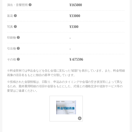
¥165000
演出・音響照明
¥33000
装花
¥3300
写真
-
印刷物
-
引出物
¥-675596
その他
※料金実例では申込金などを含む会場に支払った"総額"を表示しています。また、料金明細
画像の項目名をもとに独自の基準で分類しています。
※投稿された金額情報は、日取り、申込みのタイミングや会場の空き状況等によって異な
るため、最終費用明細の項目や金額をもとにした、式場との価格交渉や追加サービス等の
要望はご遠慮ください。
料金明細画像