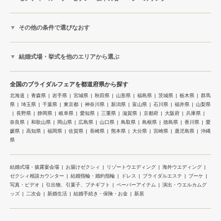
その他の条件で選びなおす
結婚式場・挙式を他のエリアから選ぶ
全国のブライダルフェアを都道府県から探す
北海道
青森県
岩手県
宮城県
秋田県
山形県
福島県
茨城県
栃木県
群馬
県
埼玉県
千葉県
東京都
神奈川県
新潟県
富山県
石川県
福井県
山梨県
長野県
静岡県
岐阜県
愛知県
三重県
滋賀県
京都府
大阪府
兵庫県
奈良県
和歌山県
岡山県
広島県
山口県
鳥取県
島根県
徳島県
香川県
愛
媛県
高知県
福岡県
佐賀県
長崎県
熊本県
大分県
宮崎県
鹿児島県
沖縄
県
結婚式場・披露宴会場
お届けゼクシィ
リゾートウエディング
海外ウエディング
ゼクシィ相談カウンター
結婚指輪・婚約指輪
ドレス
ブライダルエステ
ブーケ
写真・ビデオ
引出物、引菓子、プチギフト
ペーパーアイテム
演出・ウエルカムグ
ッズ
二次会
新婚生活
結婚手続き・保険・お金
新居