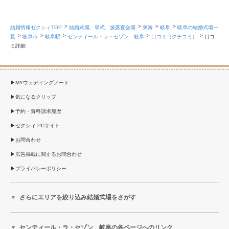
結婚情報ゼクシィTOP
結婚式場、挙式、披露宴会場
東海
岐阜
岐阜の結婚式場一
覧
岐阜市
岐阜駅
センティール・ラ・セゾン 岐阜
口コミ（クチコミ）
口コ
ミ詳細
MYウェディングノート
気になるクリップ
予約・資料請求履歴
ゼクシィ PCサイト
お問合わせ
広告掲載に関するお問合わせ
プライバシーポリシー
さらにエリアを絞り込み結婚式場をさがす
センティール・ラ・セゾン 岐阜の各ページへのリンク