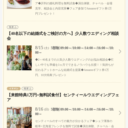
ア◆評判の婚礼料理を無料試食◆演出体験、チャペル・会場
見学、相談会と内容充実◆フェア参加でAmazonギフト券1万
円プレゼント！
【40名以下の結婚式をご検討の方へ】少人数ウエディング相談
会
8/15
5部制 09:00～/10:00～/14:00～/16:00～/18:
(土)
00～
◆2～40名までの人気少人数ウエディングのお悩み相談会◆忙
しい中でも準備を3ヵ月でできるノウハウも伝授！！気持ちが
伝わるアットホームな結婚式を提案◆Amazonギフト券1万
円、10大特典プレゼント
【来館特典1万円×無料試食付】センティールウエディングフェ
ア
8/16
5部制 09:00～/10:00～/14:00～/16:00～/18:
(日)
00～
センティールのすべての魅力が分かるフェア◆シェフ渾身の
岐阜×北海道フレンチを無料で試食◆演出体験、チャペル・会