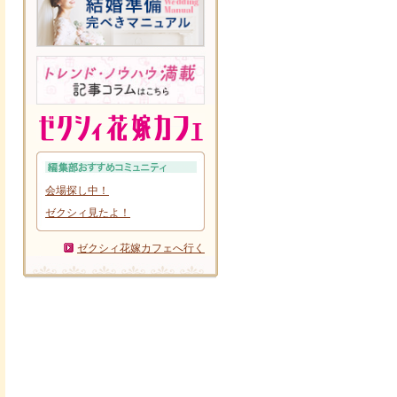
会場探し中！
ゼクシィ見たよ！
ゼクシィ花嫁カフェへ行く