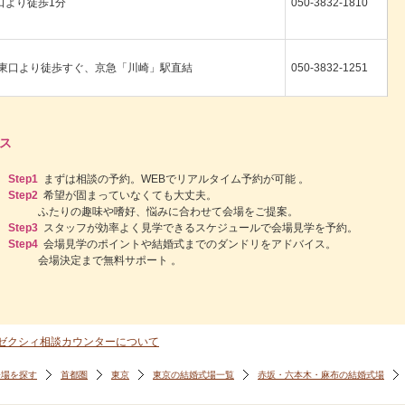
口より徒歩1分
050-3832-1810
駅東口より徒歩すぐ、京急「川崎」駅直結
050-3832-1251
ス
Step1
まずは相談の予約。WEBでリアルタイム予約が可能 。
Step2
希望が固まっていなくても大丈夫。
ふたりの趣味や嗜好、悩みに合わせて会場をご提案。
Step3
スタッフが効率よく見学できるスケジュールで会場見学を予約。
Step4
会場見学のポイントや結婚式までのダンドリをアドバイス。
会場決定まで無料サポート 。
ゼクシィ相談カウンターについて
会場を探す
首都圏
東京
東京の結婚式場一覧
赤坂・六本木・麻布の結婚式場