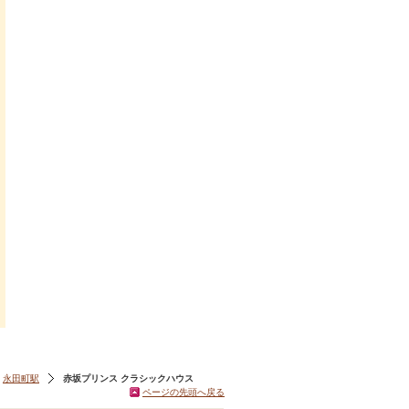
永田町駅
赤坂プリンス クラシックハウス
ページの先頭へ戻る