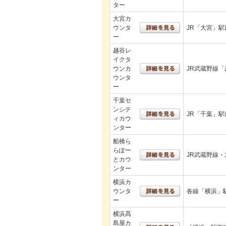
ター
大宮カ
ウンタ
JR「大宮」駅
ー
越谷レ
イクタ
ウンカ
JR武蔵野線
ウンタ
ー
千葉セ
ンシテ
JR「千葉」駅
ィカウ
ンター
船橋ら
らぽー
JR武蔵野線
とカウ
ンター
横浜カ
ウンタ
各線「横浜」
ー
横浜髙
島屋カ