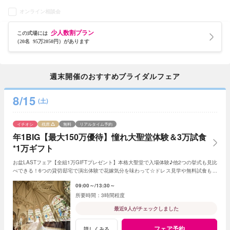
オンライン相談会
少人数割プラン
この式場には
（20名 95万2050円）があります
週末開催のおすすめブライダルフェア
8/15
(土)
イチオシ
残席
無料
リアルタイム予約
年1BIG【最大150万優待】憧れ大聖堂体験＆3万試食
*1万ギフト
お盆LASTフェア【全組1万GIFTプレゼント】本格大聖堂で入場体験♪他2つの挙式も見比
べできる！6つの貸切邸宅で演出体験で花嫁気分を味わって☆ドレス見学や無料試食も◎
お盆最後のBIGフェア*最大150万の優待が魅力！
09:00～
13:30～
3時間程度
最近9人がチェックしました
フェア予約
詳しくみる