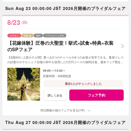
Sun Aug 23 00:00:00 JST 2026月開催のブライダルフェア
8/23
(日)
イチオシ
残席
無料
リアルタイム予約
【花嫁体験】圧巻の大聖堂！挙式×試食×特典×衣装
のSPフェア
【名駅8分×上質ホテルW】選べる3つのチャペルや6つの会場が見学できる。最新ドレス
の試着やホテルシェフ自慢の和牛を使用した3万円コースの無料試食。週末フェア限定ド
レス2着分全額プレゼントの特典付♪
09:00～
13:30～
3時間程度
最近2人がチェックしました
フェア予約
詳しくみる
同日開催の他のフェアを見る(7件)
Thu Aug 27 00:00:00 JST 2026月開催のブライダルフェア