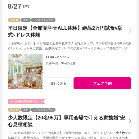
8/27
(木)
残席
無料
リアルタイム予約
平日限定【全館見学☆ALL体験】絶品2万円試食//挙
式×ドレス体験
【名駅8分×ホテル】平日限定の全館を見学できる特別フェア。3つの挙式会場や6つの多
彩なバンケットをご提案。組数限定でドレスの試着もOK☆ホテルシェフ特製のコース試
食も無料でご用意。平日限定の特典も。
11:00～
15:00～
3時間程度
フェア予約
詳しくみる
残席
無料
リアルタイム予約
少人数限定【20名95万】専用会場で叶える家族婚*安
心見積相談
【～30名迄*料理ランクアップ特典付】ご家族や親族、親しいゲストを中心に
少人数
での
結婚式をご希望の方へ！待望の専用デザイナーズ会場をご紹介！ステンドグラスや木目