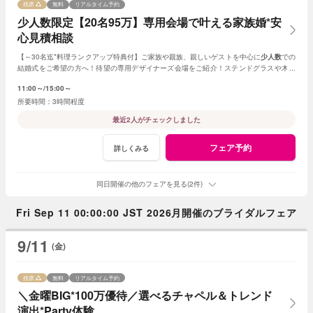
残席
無料
リアルタイム予約
少人数限定【20名95万】専用会場で叶える家族婚*安
心見積相談
【～30名迄*料理ランクアップ特典付】ご家族や親族、親しいゲストを中心に
少人数
での
結婚式をご希望の方へ！待望の専用デザイナーズ会場をご紹介！ステンドグラスや木目
調、新チャペルからお好きな挙式を選べる。
11:00～
15:00～
3時間程度
最近2人がチェックしました
フェア予約
詳しくみる
同日開催の他のフェアを見る(2件)
Fri Sep 11 00:00:00 JST 2026月開催のブライダルフェア
9/11
(金)
残席
無料
リアルタイム予約
＼金曜BIG*100万優待／選べるチャペル＆トレンド
演出*Party体験