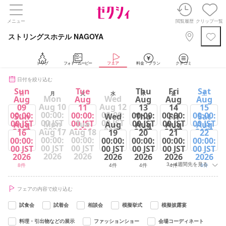
メニュー
閲覧履歴
クリップ一覧
ストリングスホテル NAGOYA
トップ
フォト・ムービー
フェア
料金・プラン
クチコミ
日付を絞り込む
Sun
Tue
Thu
Fri
Sat
日
月
火
水
木
金
土
Mon
Wed
Aug
Aug
Aug
Aug
Aug
Aug 10
Aug 12
09
11
13
14
15
00:00:
00:00:
00:00:
00:00:
00:00:
00:00:
00:00:
Sun
Wed
Thu
Fri
Sat
00 JST
00 JST
00 JST
00 JST
00 JST
00 JST
00 JST
Mon
Tue
Aug
Aug
Aug
Aug
Aug
2026
2026
2026
2026
2026
2026
2026
Aug 17
Aug 18
16
19
20
21
22
00:00:
00:00:
00:00:
00:00:
00:00:
00:00:
00:00:
8件
8件
4件
4件
8件
00 JST
00 JST
00 JST
00 JST
00 JST
00 JST
00 JST
2026
2026
2026
2026
2026
2026
2026
3～4週間先を見る
8件
4件
4件
4件
8件
フェアの内容で絞り込む
試食会
試着会
相談会
模擬挙式
模擬披露宴
料理・引出物などの展示
ファッションショー
会場コーディネート