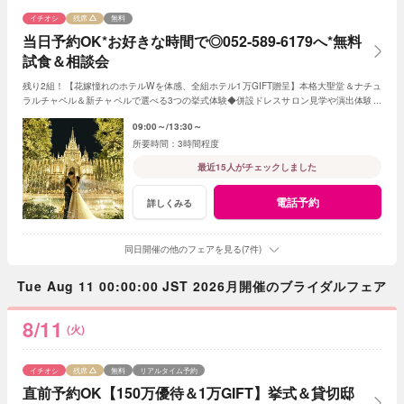
イチオシ
残席
無料
当日予約OK*お好きな時間で◎052-589-6179へ*無料
試食＆相談会
残り2組！【花嫁憧れのホテルWを体感、全組ホテル1万GIFT贈呈】本格大聖堂＆ナチュ
ラルチャペル＆新チャペルで選べる3つの挙式体験◆併設ドレスサロン見学や演出体験な
ど♪国産牛の無料試食＆ドレス2着分のご優待！
09:00～
13:30～
3時間程度
最近15人がチェックしました
電話予約
詳しくみる
同日開催の他のフェアを見る(7件)
Tue Aug 11 00:00:00 JST 2026月開催のブライダルフェア
8/11
(火)
イチオシ
残席
無料
リアルタイム予約
直前予約OK【150万優待＆1万GIFT】挙式＆貸切邸