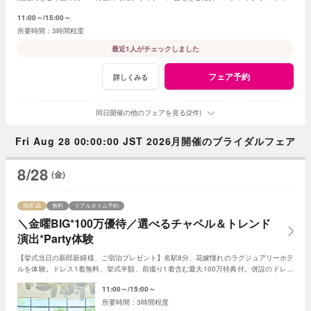
調、新チャペルからお好きな挙式を選べる。
11:00～
15:00～
3時間程度
最近1人がチェックしました
フェア予約
詳しくみる
同日開催の他のフェアを見る(2件)
Fri Aug 28 00:00:00 JST 2026月開催のブライダルフェア
8/28
(金)
残席
無料
リアルタイム予約
＼金曜BIG*100万優待／選べるチャペル＆トレンド
演出*Party体験
【挙式当日の新郎新婦様、ご宿泊プレゼント】名駅8分、花嫁憧れのラグジュアリーホテ
ルを体験。ドレス1着無料、挙式半額、前撮り1着含む最大100万特典付。併設のドレス
サロンも見学OK！レストランの試食付。
11:00～
15:00～
3時間程度