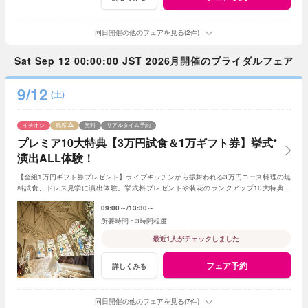
同日開催の他のフェアを見る(2件)
Sat Sep 12 00:00:00 JST 2026月開催のブライダルフェア
9/12
(土)
イチオシ
残席
無料
リアルタイム予約
プレミア10大特典【3万円試食＆1万ギフト券】挙式*
演出ALL体験！
【全組1万円ギフト券プレゼント】ライブキッチンから振舞われる3万円コース料理の無
料試食、ドレス見学に演出体験。挙式料プレゼントや装花のランクアップ10大特典付
【AM来館限定*挙式生演奏＆ドレス20万の優待付】
09:00～
13:30～
3時間程度
最近1人がチェックしました
フェア予約
詳しくみる
同日開催の他のフェアを見る(7件)