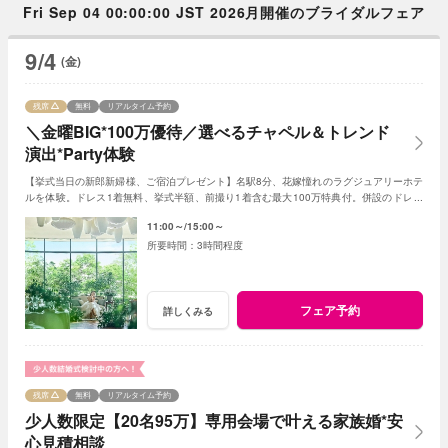
Fri Sep 04 00:00:00 JST 2026月開催のブライダルフェア
9/4
(金)
残席
無料
リアルタイム予約
＼金曜BIG*100万優待／選べるチャペル＆トレンド
演出*Party体験
【挙式当日の新郎新婦様、ご宿泊プレゼント】名駅8分、花嫁憧れのラグジュアリーホテ
ルを体験。ドレス1着無料、挙式半額、前撮り1着含む最大100万特典付。併設のドレス
サロンも見学OK！レストランの試食付。
11:00～
15:00～
3時間程度
フェア予約
詳しくみる
残席
無料
リアルタイム予約
少人数限定【20名95万】専用会場で叶える家族婚*安
心見積相談