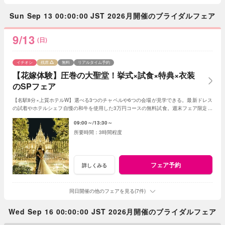
Sun Sep 13 00:00:00 JST 2026月開催のブライダルフェア
9/13
(日)
イチオシ
残席
無料
リアルタイム予約
【花嫁体験】圧巻の大聖堂！挙式×試食×特典×衣装
のSPフェア
【名駅8分×上質ホテルW】選べる3つのチャペルや6つの会場が見学できる。最新ドレス
の試着やホテルシェフ自慢の和牛を使用した3万円コースの無料試食。週末フェア限定ド
レス2着分全額プレゼントの特典付♪
09:00～
13:30～
3時間程度
フェア予約
詳しくみる
同日開催の他のフェアを見る(7件)
Wed Sep 16 00:00:00 JST 2026月開催のブライダルフェア