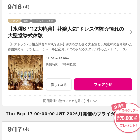
9/16
(水)
残席
無料
リアルタイム予約
【水曜SP*12大特典】花嫁人気*ドレス体験☆憧れの
大聖堂挙式体験
【レストラン2万相当試食＆100万優待】海外を漂わせる大聖堂と天然素材の落ち着いた
雰囲気のガーデンビューチャペルは必見。6つの異なるスタイル持ったデザイナーズバン
ケットも☆ホテル併設のドレスサロンも。
11:00～
15:00～
3時間程度
フェア予約
詳しくみる
同日開催の他のフェアを見る(3件)
Thu Sep 17 00:00:00 JST 2026月開催のブライダルフェア
9/17
(木)