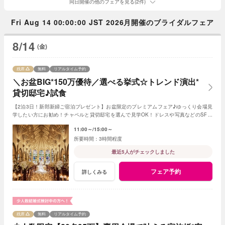
同日開催の他のフェアを見る(2件)
Fri Aug 14 00:00:00 JST 2026月開催のブライダルフェア
8/14
(金)
残席
無料
リアルタイム予約
＼お盆BIG*150万優待／選べる挙式☆トレンド演出*
貸切邸宅♪試食
【2泊3日！新郎新婦ご宿泊プレゼント】お盆限定のプレミアムフェア♪ゆっくり会場見
学したい方にお勧め！チャペルと貸切邸宅を選んで見学OK！ドレスや写真などのSP特
典◎最大150万円！豪華試食も体験して。
11:00～
15:00～
3時間程度
最近5人がチェックしました
フェア予約
詳しくみる
残席
無料
リアルタイム予約