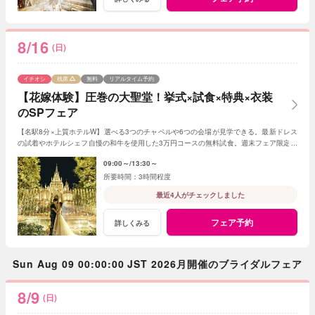
8/16
(日)
イチオシ
残席
無料
リアルタイム予約
【花嫁体験】圧巻の大聖堂！挙式×試食×特典×衣装
のSPフェア
【名駅8分×上質ホテルW】選べる3つのチャペルや6つの会場が見学できる。最新ドレス
の試着やホテルシェフ自慢の和牛を使用した3万円コースの無料試食。週末フェア限定ド
レス2着分全額プレゼントの特典付♪
09:00～
13:30～
3時間程度
最近4人がチェックしました
フェア予約
詳しくみる
Sun Aug 09 00:00:00 JST 2026月開催のブライダルフェア
8/9
(日)