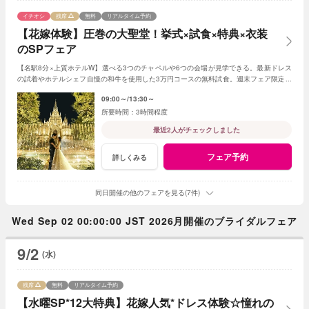
イチオシ
残席
無料
リアルタイム予約
【花嫁体験】圧巻の大聖堂！挙式×試食×特典×衣装
のSPフェア
【名駅8分×上質ホテルW】選べる3つのチャペルや6つの会場が見学できる。最新ドレス
の試着やホテルシェフ自慢の和牛を使用した3万円コースの無料試食。週末フェア限定ド
レス2着分全額プレゼントの特典付♪
09:00～
13:30～
3時間程度
最近2人がチェックしました
フェア予約
詳しくみる
同日開催の他のフェアを見る(7件)
Wed Sep 02 00:00:00 JST 2026月開催のブライダルフェア
9/2
(水)
残席
無料
リアルタイム予約
【水曜SP*12大特典】花嫁人気*ドレス体験☆憧れの