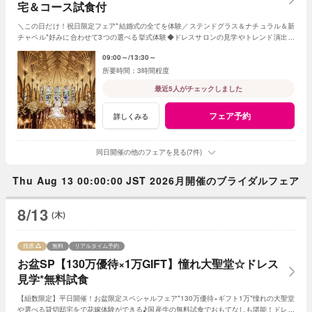
宅＆コース試食付
＼この日だけ！祝日限定フェア*結婚式の全てを体験／ステンドグラス＆ナチュラル＆新
チャペル*好みに合わせて3つの選べる挙式体験◆ドレスサロンの見学やトレンド演出の
体験も◎ドレス1着無料の特典は必見！
09:00～
13:30～
3時間程度
最近5人がチェックしました
フェア予約
詳しくみる
同日開催の他のフェアを見る(7件)
Thu Aug 13 00:00:00 JST 2026月開催のブライダルフェア
8/13
(木)
残席
無料
リアルタイム予約
お盆SP【130万優待×1万GIFT】憧れ大聖堂☆ドレス
見学*無料試食
【組数限定】平日開催！お盆限定スペシャルフェア*130万優待×ギフト1万*憧れの大聖堂
や選べる貸切邸宅をで花嫁体験ができる♪国産牛の無料試食でおもてなしも堪能！ドレス