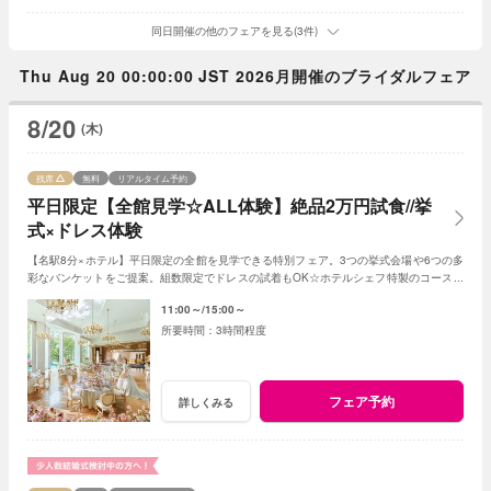
同日開催の他のフェアを見る(3件)
Thu Aug 20 00:00:00 JST 2026月開催のブライダルフェア
8/20
(木)
残席
無料
リアルタイム予約
平日限定【全館見学☆ALL体験】絶品2万円試食//挙
式×ドレス体験
【名駅8分×ホテル】平日限定の全館を見学できる特別フェア。3つの挙式会場や6つの多
彩なバンケットをご提案。組数限定でドレスの試着もOK☆ホテルシェフ特製のコース試
食も無料でご用意。平日限定の特典も。
11:00～
15:00～
3時間程度
フェア予約
詳しくみる