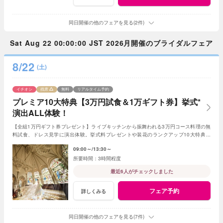
同日開催の他のフェアを見る(2件)
Sat Aug 22 00:00:00 JST 2026月開催のブライダルフェア
8/22
(土)
イチオシ
残席
無料
リアルタイム予約
プレミア10大特典【3万円試食＆1万ギフト券】挙式*
演出ALL体験！
【全組1万円ギフト券プレゼント】ライブキッチンから振舞われる3万円コース料理の無
料試食、ドレス見学に演出体験。挙式料プレゼントや装花のランクアップ10大特典付
【AM来館限定*挙式生演奏＆ドレス20万の優待付】
09:00～
13:30～
3時間程度
最近6人がチェックしました
フェア予約
詳しくみる
同日開催の他のフェアを見る(7件)