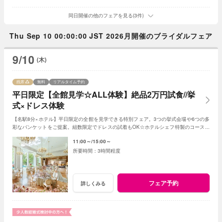
同日開催の他のフェアを見る(3件)
Thu Sep 10 00:00:00 JST 2026月開催のブライダルフェア
9/10
(木)
残席
無料
リアルタイム予約
平日限定【全館見学☆ALL体験】絶品2万円試食//挙
式×ドレス体験
【名駅8分×ホテル】平日限定の全館を見学できる特別フェア。3つの挙式会場や6つの多
彩なバンケットをご提案。組数限定でドレスの試着もOK☆ホテルシェフ特製のコース試
食も無料でご用意。平日限定の特典も。
11:00～
15:00～
3時間程度
フェア予約
詳しくみる