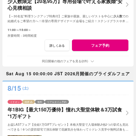
少人数限定【20名95万】専用会場で叶える家族婚*安
心見積相談
【～30名迄*料理ランクアップ特典付】ご家族や親族、親しいゲストを中心に
少人数
での
結婚式をご希望の方へ！待望の専用デザイナーズ会場をご紹介！ステンドグラスや木目
調、新チャペルからお好きな挙式を選べる。
11:00～
15:00～
3時間程度
フェア予約
詳しくみる
同日開催の他のフェアを見る(2件)
Sat Aug 15 00:00:00 JST 2026月開催のブライダルフェア
8/15
(土)
イチオシ
残席
無料
リアルタイム予約
年1BIG【最大150万優待】憧れ大聖堂体験＆3万試食
*1万ギフト
お盆LASTフェア【全組1万GIFTプレゼント】本格大聖堂で入場体験♪他2つの挙式も見比
べできる！6つの貸切邸宅で演出体験で花嫁気分を味わって☆ドレス見学や無料試食も◎
お盆最後のBIGフェア*最大150万の優待が魅力！