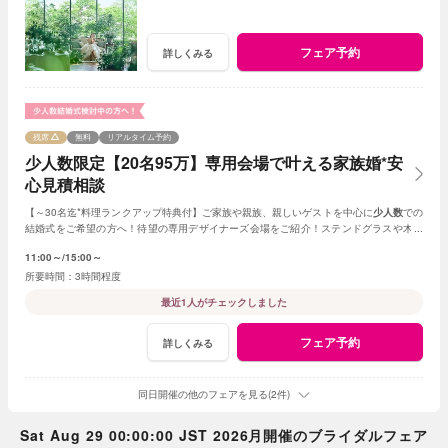
フェア予約
詳しくみる
残席
無料
リアルタイム予約
少人数限定【20名95万】専用会場で叶える家族婚*安
心見積相談
【～30名迄*料理ランクアップ特典付】ご家族や親族、親しいゲストを中心に
少人数
での
結婚式をご希望の方へ！待望の専用デザイナーズ会場をご紹介！ステンドグラスや木目
調、新チャペルからお好きな挙式を選べる。
11:00～
15:00～
3時間程度
最近1人がチェックしました
フェア予約
詳しくみる
同日開催の他のフェアを見る(2件)
Sat Aug 29 00:00:00 JST 2026月開催のブライダルフェア