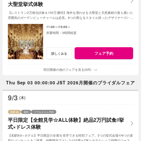
大聖堂挙式体験
【レストラン2万相当試食＆100万優待】海外を漂わせる大聖堂と天然素材の落ち着いた
雰囲気のガーデンビューチャペルは必見。6つの異なるスタイル持ったデザイナーズバン
ケットも☆ホテル併設のドレスサロンも。
11:00～
15:00～
3時間程度
フェア予約
詳しくみる
同日開催の他のフェアを見る(3件)
Thu Sep 03 00:00:00 JST 2026月開催のブライダルフェア
9/3
(木)
残席
無料
リアルタイム予約
平日限定【全館見学☆ALL体験】絶品2万円試食//挙
式×ドレス体験
【名駅8分×ホテル】平日限定の全館を見学できる特別フェア。3つの挙式会場や6つの多
彩なバンケットをご提案。組数限定でドレスの試着もOK☆ホテルシェフ特製のコース試