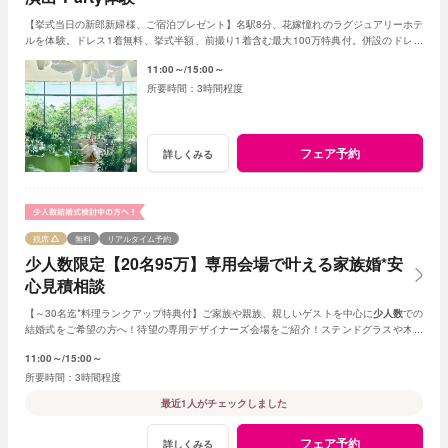
【挙式当日の新郎新婦様、ご宿泊プレゼント】名駅8分、花嫁憧れのラグジュアリーホテ
ルを体験。ドレス1着無料、挙式半額、前撮り1着含む最大100万特典付。併設のドレス
サロンも見学OK！レストランの試食付。
11:00～
15:00～
3時間程度
フェア予約
詳しくみる
残席
無料
リアルタイム予約
少人数限定【20名95万】専用会場で叶える家族婚*安
心見積相談
【～30名迄*料理ランクアップ特典付】ご家族や親族、親しいゲストを中心に
少人数
での
結婚式をご希望の方へ！待望の専用デザイナーズ会場をご紹介！ステンドグラスや木目
調、新チャペルからお好きな挙式を選べる。
11:00～
15:00～
3時間程度
最近1人がチェックしました
フェア予約
詳しくみる