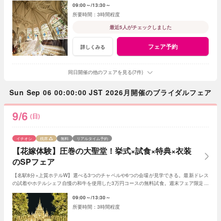
09:00～
13:30～
3時間程度
最近5人がチェックしました
フェア予約
詳しくみる
同日開催の他のフェアを見る(7件)
Sun Sep 06 00:00:00 JST 2026月開催のブライダルフェア
9/6
(日)
イチオシ
残席
無料
リアルタイム予約
【花嫁体験】圧巻の大聖堂！挙式×試食×特典×衣装
のSPフェア
【名駅8分×上質ホテルW】選べる3つのチャペルや6つの会場が見学できる。最新ドレス
の試着やホテルシェフ自慢の和牛を使用した3万円コースの無料試食。週末フェア限定ド
レス2着分全額プレゼントの特典付♪
09:00～
13:30～
3時間程度