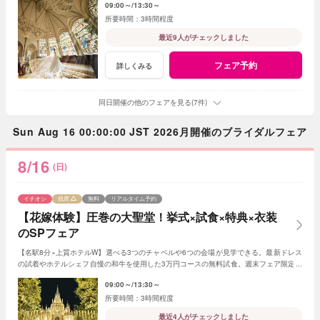
09:00～
13:30～
3時間程度
最近9人がチェックしました
フェア予約
詳しくみる
同日開催の他のフェアを見る(7件)
Sun Aug 16 00:00:00 JST 2026月開催のブライダルフェア
8/16
(日)
イチオシ
残席
無料
リアルタイム予約
【花嫁体験】圧巻の大聖堂！挙式×試食×特典×衣装
のSPフェア
【名駅8分×上質ホテルW】選べる3つのチャペルや6つの会場が見学できる。最新ドレス
の試着やホテルシェフ自慢の和牛を使用した3万円コースの無料試食。週末フェア限定ド
レス2着分全額プレゼントの特典付♪
09:00～
13:30～
3時間程度
最近4人がチェックしました