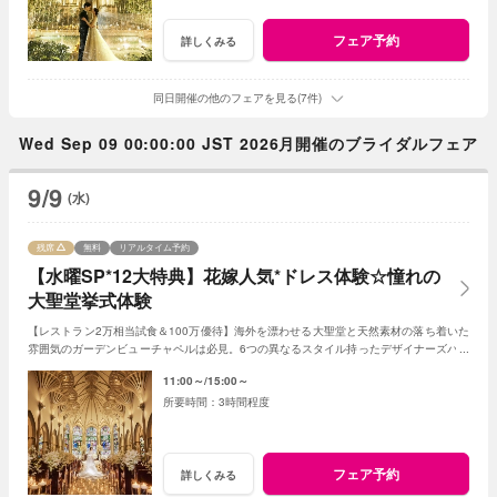
フェア予約
詳しくみる
同日開催の他のフェアを見る(7件)
Wed Sep 09 00:00:00 JST 2026月開催のブライダルフェア
9/9
(水)
残席
無料
リアルタイム予約
【水曜SP*12大特典】花嫁人気*ドレス体験☆憧れの
大聖堂挙式体験
【レストラン2万相当試食＆100万優待】海外を漂わせる大聖堂と天然素材の落ち着いた
雰囲気のガーデンビューチャペルは必見。6つの異なるスタイル持ったデザイナーズバン
ケットも☆ホテル併設のドレスサロンも。
11:00～
15:00～
3時間程度
フェア予約
詳しくみる