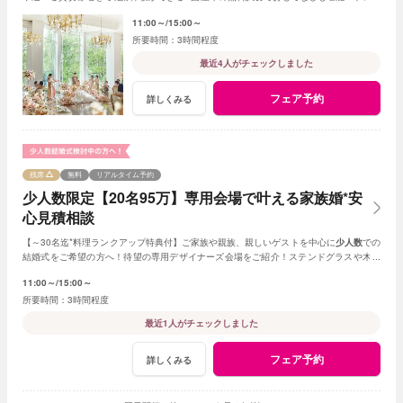
サロンの見学で花嫁気分を味わって♪
11:00～
15:00～
3時間程度
最近4人がチェックしました
フェア予約
詳しくみる
残席
無料
リアルタイム予約
少人数限定【20名95万】専用会場で叶える家族婚*安
心見積相談
【～30名迄*料理ランクアップ特典付】ご家族や親族、親しいゲストを中心に
少人数
での
結婚式をご希望の方へ！待望の専用デザイナーズ会場をご紹介！ステンドグラスや木目
調、新チャペルからお好きな挙式を選べる。
11:00～
15:00～
3時間程度
最近1人がチェックしました
フェア予約
詳しくみる