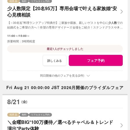
残席
無料
リアルタイム予約
少人数限定【20名95万】専用会場で叶える家族婚*安
心見積相談
【～30名迄*料理ランクアップ特典付】ご家族や親族、親しいゲストを中心に
少人数
での
結婚式をご希望の方へ！待望の専用デザイナーズ会場をご紹介！ステンドグラスや木目
調、新チャペルからお好きな挙式を選べる。
11:00～
15:00～
3時間程度
最近1人がチェックしました
フェア予約
詳しくみる
同日開催の他のフェアを見る(2件)
Fri Aug 21 00:00:00 JST 2026月開催のブライダルフェア
8/21
(金)
残席
無料
リアルタイム予約
＼金曜BIG*100万優待／選べるチャペル＆トレンド
演出*Party体験