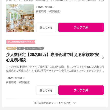
食も無料でご用意。平日限定の特典も。
11:00～
15:00～
3時間程度
フェア予約
詳しくみる
残席
無料
リアルタイム予約
少人数限定【20名95万】専用会場で叶える家族婚*安
心見積相談
【～30名迄*料理ランクアップ特典付】ご家族や親族、親しいゲストを中心に
少人数
での
結婚式をご希望の方へ！待望の専用デザイナーズ会場をご紹介！ステンドグラスや木目
調、新チャペルからお好きな挙式を選べる。
11:00～
15:00～
3時間程度
フェア予約
詳しくみる
同日開催の他のフェアを見る(2件)