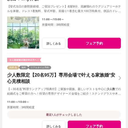
【挙式当日の新郎新婦様、ご宿泊プレゼント】名駅8分、花嫁憧れのラグジュアリーホテ
ルを体験。ドレス1着無料、挙式半額、前撮り1着含む最大100万特典付。併設のドレス
サロンも見学OK！レストランの試食付。
11:00～
15:00～
3時間程度
フェア予約
詳しくみる
残席
無料
リアルタイム予約
少人数限定【20名95万】専用会場で叶える家族婚*安
心見積相談
【～30名迄*料理ランクアップ特典付】ご家族や親族、親しいゲストを中心に
少人数
での
結婚式をご希望の方へ！待望の専用デザイナーズ会場をご紹介！ステンドグラスや木目
調、新チャペルからお好きな挙式を選べる。
11:00～
15:00～
3時間程度
最近1人がチェックしました
フェア予約
詳しくみる