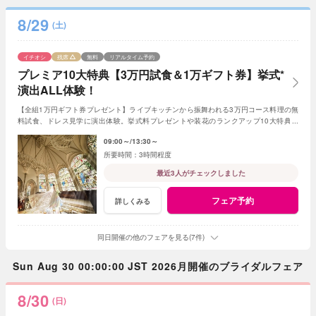
8/29
(土)
イチオシ
残席
無料
リアルタイム予約
プレミア10大特典【3万円試食＆1万ギフト券】挙式*
演出ALL体験！
【全組1万円ギフト券プレゼント】ライブキッチンから振舞われる3万円コース料理の無
料試食、ドレス見学に演出体験。挙式料プレゼントや装花のランクアップ10大特典付
【AM来館限定*挙式生演奏＆ドレス20万の優待付】
09:00～
13:30～
3時間程度
最近3人がチェックしました
フェア予約
詳しくみる
同日開催の他のフェアを見る(7件)
Sun Aug 30 00:00:00 JST 2026月開催のブライダルフェア
8/30
(日)