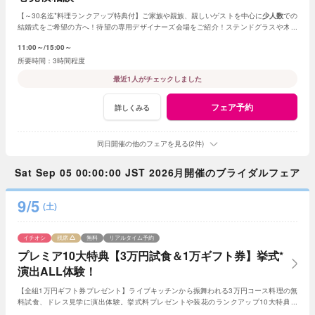
【～30名迄*料理ランクアップ特典付】ご家族や親族、親しいゲストを中心に
少人数
での
結婚式をご希望の方へ！待望の専用デザイナーズ会場をご紹介！ステンドグラスや木目
調、新チャペルからお好きな挙式を選べる。
11:00～
15:00～
3時間程度
最近1人がチェックしました
フェア予約
詳しくみる
同日開催の他のフェアを見る(2件)
Sat Sep 05 00:00:00 JST 2026月開催のブライダルフェア
9/5
(土)
イチオシ
残席
無料
リアルタイム予約
プレミア10大特典【3万円試食＆1万ギフト券】挙式*
演出ALL体験！
【全組1万円ギフト券プレゼント】ライブキッチンから振舞われる3万円コース料理の無
料試食、ドレス見学に演出体験。挙式料プレゼントや装花のランクアップ10大特典付
【AM来館限定*挙式生演奏＆ドレス20万の優待付】