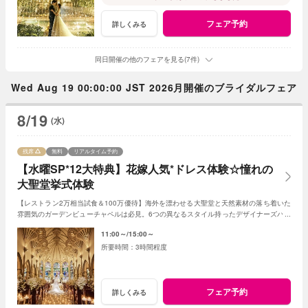
フェア予約
詳しくみる
同日開催の他のフェアを見る(7件)
Wed Aug 19 00:00:00 JST 2026月開催のブライダルフェア
8/19
(水)
残席
無料
リアルタイム予約
【水曜SP*12大特典】花嫁人気*ドレス体験☆憧れの
大聖堂挙式体験
【レストラン2万相当試食＆100万優待】海外を漂わせる大聖堂と天然素材の落ち着いた
雰囲気のガーデンビューチャペルは必見。6つの異なるスタイル持ったデザイナーズバン
ケットも☆ホテル併設のドレスサロンも。
11:00～
15:00～
3時間程度
フェア予約
詳しくみる