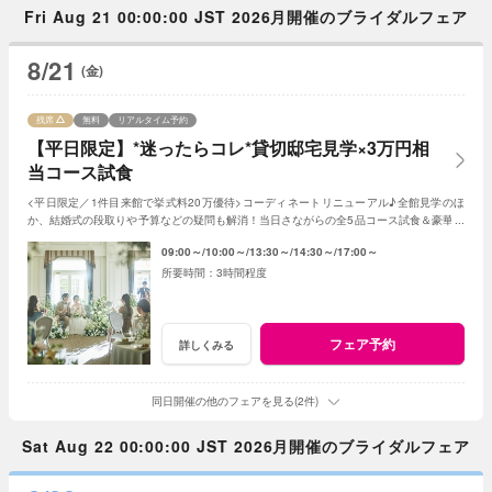
Fri Aug 21 00:00:00 JST 2026月開催のブライダルフェア
8/21
(金)
残席
無料
リアルタイム予約
【平日限定】*迷ったらコレ*貸切邸宅見学×3万円相
当コース試食
<平日限定／1件目来館で挙式料20万優待>コーディネートリニューアル♪全館見学のほ
か、結婚式の段取りや予算などの疑問も解消！当日さながらの全5品コース試食＆豪華特
典でゲストへのおもてなしと憧れが叶う♪
09:00～
10:00～
13:30～
14:30～
17:00～
3時間程度
フェア予約
詳しくみる
同日開催の他のフェアを見る(2件)
Sat Aug 22 00:00:00 JST 2026月開催のブライダルフェア