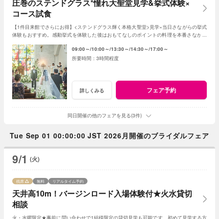
圧巻のステンドグラス*憧れ大聖堂見学&挙式体験×
コース試食
【1件目来館でさらにお得】<ステンドグラス輝く本格大聖堂>見学×当日さながらの挙式
体験もおすすめ。感動挙式を体験した後はおもてなしのポイントの料理を本番さながら
にコースで体験。憧れの結婚式が叶う。
09:00～
10:00～
13:30～
14:30～
17:00～
3時間程度
フェア予約
詳しくみる
同日開催の他のフェアを見る(3件)
Tue Sep 01 00:00:00 JST 2026月開催のブライダルフェア
9/1
(火)
残席
無料
リアルタイム予約
天井高10m！バージンロード入場体験付★火水貸切
相談
火・水曜限定★事前に問い合わせで1組様限定の貸切見学も可能です。初めて見学する方