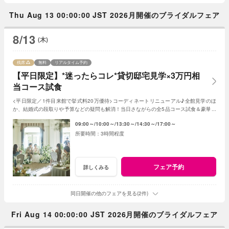
Thu Aug 13 00:00:00 JST 2026月開催のブライダルフェア
8/13
(木)
残席
無料
リアルタイム予約
【平日限定】*迷ったらコレ*貸切邸宅見学×3万円相
当コース試食
<平日限定／1件目来館で挙式料20万優待>コーディネートリニューアル♪全館見学のほ
か、結婚式の段取りや予算などの疑問も解消！当日さながらの全5品コース試食＆豪華特
典でゲストへのおもてなしと憧れが叶う♪
09:00～
10:00～
13:30～
14:30～
17:00～
3時間程度
フェア予約
詳しくみる
同日開催の他のフェアを見る(2件)
Fri Aug 14 00:00:00 JST 2026月開催のブライダルフェア