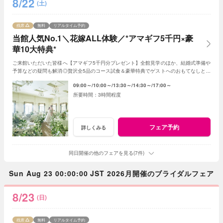
8/22
(土)
残席
無料
リアルタイム予約
当館人気No.1＼花嫁ALL体験／*アマギフ5千円×豪
華10大特典*
ご来館いただいた皆様へ【アマギフ5千円分プレゼント】全館見学のほか、結婚式準備や
予算などの疑問も解消◎贅沢全5品のコース試食＆豪華特典でゲストへのおもてなしと憧
れが叶う♪<1件目来館で挙式料20万円優待>
09:00～
10:00～
13:30～
14:30～
17:00～
3時間程度
フェア予約
詳しくみる
同日開催の他のフェアを見る(7件)
Sun Aug 23 00:00:00 JST 2026月開催のブライダルフェア
8/23
(日)
残席
無料
リアルタイム予約