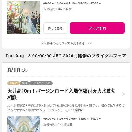
09:00～
10:00～
13:30～
14:30～
17:00～
3時間程度
フェア予約
詳しくみる
同日開催の他のフェアを見る(3件)
Tue Aug 18 00:00:00 JST 2026月開催のブライダルフェア
8/18
(火)
残席
無料
リアルタイム予約
天井高10m！バージンロード入場体験付★火水貸切
相談
火・水曜限定★事前に問い合わせで1組様限定の貸切見学も可能です。初めて見学する方
にもおすすめ！専属のコンシェルジュがしっかりご案内♪
09:00～
11:00～
12:00～
13:00～
14:00～
120分程度