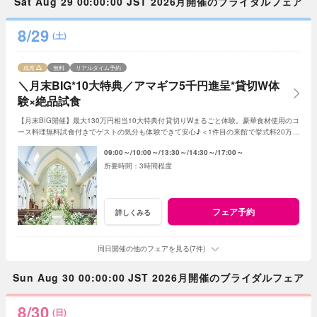
Sat Aug 29 00:00:00 JST 2026月開催のブライダルフェア
8/29
(土)
残席
無料
リアルタイム予約
＼月末BIG*10大特典／アマギフ5千円進呈*貸切W体
験×絶品試食
【月末BIG開催】最大130万円相当10大特典付貸切りWまるごと体験。豪華食材使用のコ
ース料理無料試食付きでゲストの気分も体験できて安心♪＜1件目の来館で挙式料20万円
&ドレス20万円分プレゼント＞
09:00～
10:00～
13:30～
14:30～
17:00～
3時間程度
フェア予約
詳しくみる
同日開催の他のフェアを見る(7件)
Sun Aug 30 00:00:00 JST 2026月開催のブライダルフェア
8/30
(日)