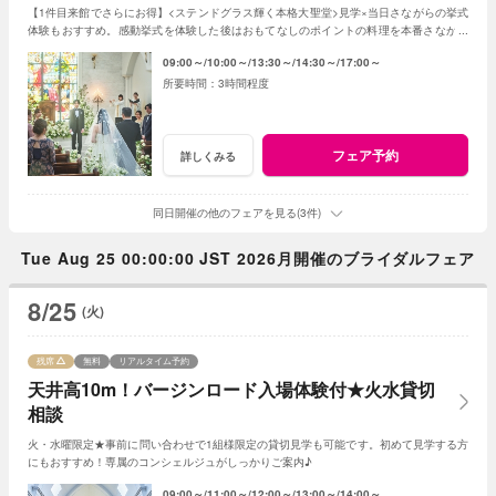
【1件目来館でさらにお得】<ステンドグラス輝く本格大聖堂>見学×当日さながらの挙式
体験もおすすめ。感動挙式を体験した後はおもてなしのポイントの料理を本番さながら
にコースで体験。憧れの結婚式が叶う。
09:00～
10:00～
13:30～
14:30～
17:00～
3時間程度
フェア予約
詳しくみる
同日開催の他のフェアを見る(3件)
Tue Aug 25 00:00:00 JST 2026月開催のブライダルフェア
8/25
(火)
残席
無料
リアルタイム予約
天井高10m！バージンロード入場体験付★火水貸切
相談
火・水曜限定★事前に問い合わせで1組様限定の貸切見学も可能です。初めて見学する方
にもおすすめ！専属のコンシェルジュがしっかりご案内♪
09:00～
11:00～
12:00～
13:00～
14:00～