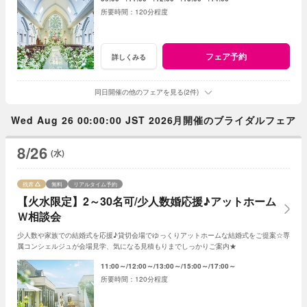
120分程度
フェア予約
詳しくみる
同日開催の他のフェアを見る(2件)
Wed Aug 26 00:00:00 JST 2026月開催のブライダルフェア
8/26
(水)
残席
無料
リアルタイム予約
【火水限定】2～30名可/少人数婚応援♪アットホーム
Ｗ相談会
少人数や家族での結婚式を応援♪貸切会場でゆっくりアットホームな結婚式をご提案☆専
属コンシェルジュが会場見学、気になる見積もりまでしっかりご案内★
11:00～
12:00～
13:00～
15:00～
17:00～
120分程度