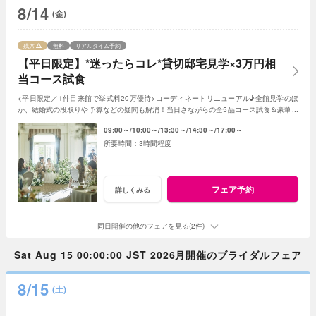
8/14
(金)
残席
無料
リアルタイム予約
【平日限定】*迷ったらコレ*貸切邸宅見学×3万円相
当コース試食
<平日限定／1件目来館で挙式料20万優待>コーディネートリニューアル♪全館見学のほ
か、結婚式の段取りや予算などの疑問も解消！当日さながらの全5品コース試食＆豪華特
典でゲストへのおもてなしと憧れが叶う♪
09:00～
10:00～
13:30～
14:30～
17:00～
3時間程度
フェア予約
詳しくみる
同日開催の他のフェアを見る(2件)
Sat Aug 15 00:00:00 JST 2026月開催のブライダルフェア
8/15
(土)