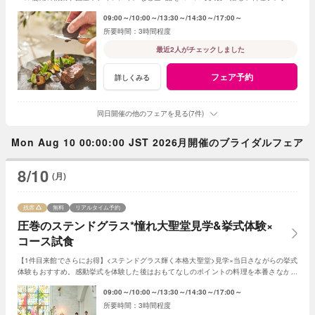
特典も◎【ご来館でアマギフ￥5,000プレゼント】
09:00～
10:00～
13:30～
14:30～
17:00～
3時間程度
最近2人がチェックしました
フェア予約
詳しくみる
同日開催の他のフェアを見る(7件)
Mon Aug 10 00:00:00 JST 2026月開催のブライダルフェア
8/10
(月)
残席
無料
リアルタイム予約
圧巻のステンドグラス*憧れ大聖堂見学&挙式体験×
コース試食
【1件目来館でさらにお得】<ステンドグラス輝く本格大聖堂>見学×当日さながらの挙式
体験もおすすめ。感動挙式を体験した後はおもてなしのポイントの料理を本番さながら
にコースで体験。憧れの結婚式が叶う。
09:00～
10:00～
13:30～
14:30～
17:00～
3時間程度