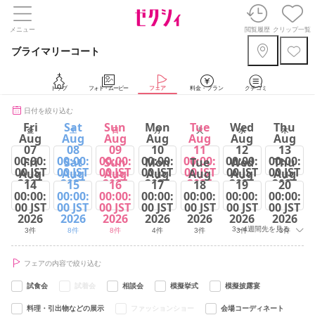
メニュー
閲覧履歴
クリップ一覧
ブライマリーコート
トップ
フォト・ムービー
フェア
料金・プラン
クチコミ
日付を絞り込む
Fri
Sat
Sun
Mon
Tue
Wed
Thu
金
土
日
月
火
水
木
Aug
Aug
Aug
Aug
Aug
Aug
Aug
07
08
09
10
11
12
13
00:00:
00:00:
00:00:
00:00:
00:00:
00:00:
00:00:
Fri
Sat
Sun
Mon
Tue
Wed
Thu
00 JST
00 JST
00 JST
00 JST
00 JST
00 JST
00 JST
Aug
Aug
Aug
Aug
Aug
Aug
Aug
2026
2026
2026
2026
2026
2026
2026
14
15
16
17
18
19
20
00:00:
00:00:
00:00:
00:00:
00:00:
00:00:
00:00:
3件
8件
8件
4件
8件
3件
3件
00 JST
00 JST
00 JST
00 JST
00 JST
00 JST
00 JST
2026
2026
2026
2026
2026
2026
2026
3～4週間先を見る
3件
8件
8件
4件
3件
3件
3件
フェアの内容で絞り込む
試食会
試着会
相談会
模擬挙式
模擬披露宴
料理・引出物などの展示
ファッションショー
会場コーディネート