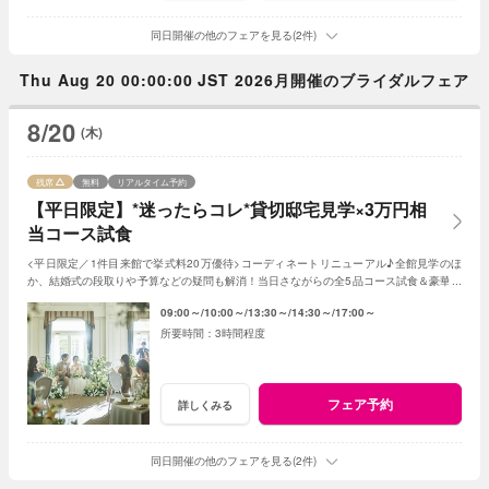
同日開催の他のフェアを見る(2件)
Thu Aug 20 00:00:00 JST 2026月開催のブライダルフェア
8/20
(木)
残席
無料
リアルタイム予約
【平日限定】*迷ったらコレ*貸切邸宅見学×3万円相
当コース試食
<平日限定／1件目来館で挙式料20万優待>コーディネートリニューアル♪全館見学のほ
か、結婚式の段取りや予算などの疑問も解消！当日さながらの全5品コース試食＆豪華特
典でゲストへのおもてなしと憧れが叶う♪
09:00～
10:00～
13:30～
14:30～
17:00～
3時間程度
フェア予約
詳しくみる
同日開催の他のフェアを見る(2件)