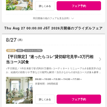
フェア予約
詳しくみる
同日開催の他のフェアを見る(2件)
Thu Aug 27 00:00:00 JST 2026月開催のブライダルフェア
8/27
(木)
残席
無料
リアルタイム予約
【平日限定】*迷ったらコレ*貸切邸宅見学×3万円相
当コース試食
<平日限定／1件目来館で挙式料20万優待>コーディネートリニューアル♪全館見学のほ
か、結婚式の段取りや予算などの疑問も解消！当日さながらの全5品コース試食＆豪華特
典でゲストへのおもてなしと憧れが叶う♪
09:00～
10:00～
13:30～
14:30～
17:00～
3時間程度
フェア予約
詳しくみる