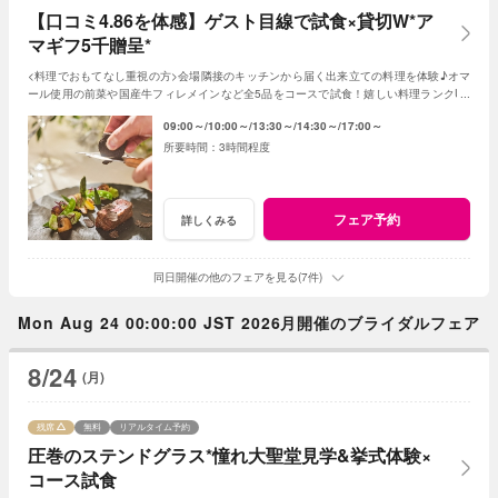
【口コミ4.86を体感】ゲスト目線で試食×貸切W*ア
マギフ5千贈呈*
<料理でおもてなし重視の方>会場隣接のキッチンから届く出来立ての料理を体験♪オマ
ール使用の前菜や国産牛フィレメインなど全5品をコースで試食！嬉しい料理ランクUP
特典も◎【ご来館でアマギフ￥5,000プレゼント】
09:00～
10:00～
13:30～
14:30～
17:00～
3時間程度
フェア予約
詳しくみる
同日開催の他のフェアを見る(7件)
Mon Aug 24 00:00:00 JST 2026月開催のブライダルフェア
8/24
(月)
残席
無料
リアルタイム予約
圧巻のステンドグラス*憧れ大聖堂見学&挙式体験×
コース試食