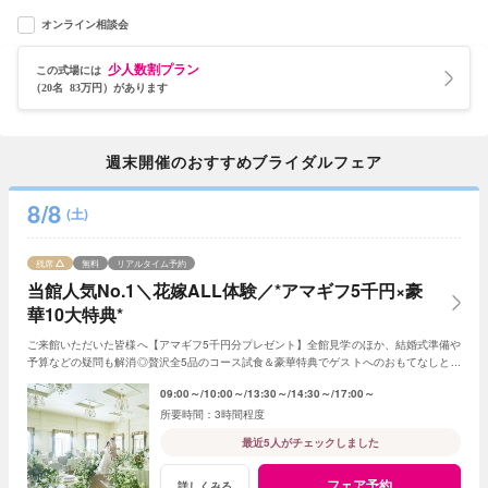
オンライン相談会
少人数割プラン
この式場には
（20名 83万円）があります
週末開催のおすすめブライダルフェア
8/8
(土)
残席
無料
リアルタイム予約
当館人気No.1＼花嫁ALL体験／*アマギフ5千円×豪
華10大特典*
ご来館いただいた皆様へ【アマギフ5千円分プレゼント】全館見学のほか、結婚式準備や
予算などの疑問も解消◎贅沢全5品のコース試食＆豪華特典でゲストへのおもてなしと憧
れが叶う♪<1件目来館で挙式料20万円優待>
09:00～
10:00～
13:30～
14:30～
17:00～
3時間程度
最近5人がチェックしました
フェア予約
詳しくみる