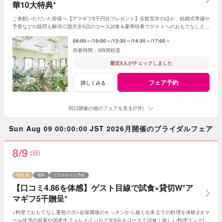
華10大特典*
ご来館いただいた皆様へ【アマギフ5千円分プレゼント】全館見学のほか、結婚式準備や
予算などの疑問も解消◎贅沢全5品のコース試食＆豪華特典でゲストへのおもてなしと憧
れが叶う♪<1件目来館で挙式料20万円優待>
09:00～
10:00～
13:30～
14:30～
17:00～
3時間程度
最近5人がチェックしました
フェア予約
詳しくみる
同日開催の他のフェアを見る(7件)
Sun Aug 09 00:00:00 JST 2026月開催のブライダルフェア
8/9
(日)
残席
無料
リアルタイム予約
【口コミ4.86を体感】ゲスト目線で試食×貸切W*ア
マギフ5千贈呈*
<料理でおもてなし重視の方>会場隣接のキッチンから届く出来立ての料理を体験♪オマ
ール使用の前菜や国産牛フィレメインなど全5品をコースで試食！嬉しい料理ランクUP