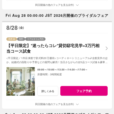
同日開催の他のフェアを見る(2件)
Fri Aug 28 00:00:00 JST 2026月開催のブライダルフェア
8/28
(金)
残席
無料
リアルタイム予約
【平日限定】*迷ったらコレ*貸切邸宅見学×3万円相
当コース試食
<平日限定／1件目来館で挙式料20万優待>コーディネートリニューアル♪全館見学のほ
か、結婚式の段取りや予算などの疑問も解消！当日さながらの全5品コース試食＆豪華特
典でゲストへのおもてなしと憧れが叶う♪
09:00～
10:00～
13:30～
14:30～
17:00～
3時間程度
フェア予約
詳しくみる
同日開催の他のフェアを見る(2件)