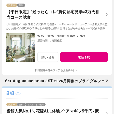
残席
無料
【平日限定】*迷ったらコレ*貸切邸宅見学×3万円相
当コース試食
<平日限定／1件目来館で挙式料20万優待>コーディネートリニューアル♪全館見学のほ
か、結婚式の段取りや予算などの疑問も解消！当日さながらの全5品コース試食＆豪華特
典でゲストへのおもてなしと憧れが叶う♪
09:00～
10:00～
13:30～
14:30～
17:00～
3時間程度
電話予約
詳しくみる
同日開催の他のフェアを見る(2件)
Sat Aug 08 00:00:00 JST 2026月開催のブライダルフェア
8/8
(土)
残席
無料
リアルタイム予約
当館人気No.1＼花嫁ALL体験／*アマギフ5千円×豪