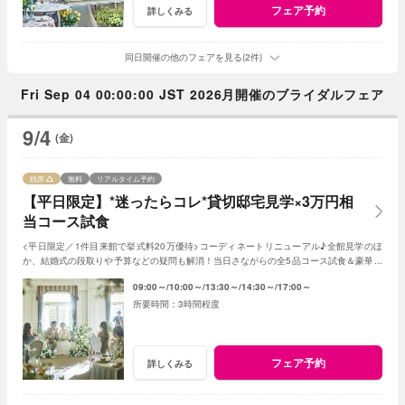
フェア予約
詳しくみる
同日開催の他のフェアを見る(2件)
Fri Sep 04 00:00:00 JST 2026月開催のブライダルフェア
9/4
(金)
残席
無料
リアルタイム予約
【平日限定】*迷ったらコレ*貸切邸宅見学×3万円相
当コース試食
<平日限定／1件目来館で挙式料20万優待>コーディネートリニューアル♪全館見学のほ
か、結婚式の段取りや予算などの疑問も解消！当日さながらの全5品コース試食＆豪華特
典でゲストへのおもてなしと憧れが叶う♪
09:00～
10:00～
13:30～
14:30～
17:00～
3時間程度
フェア予約
詳しくみる