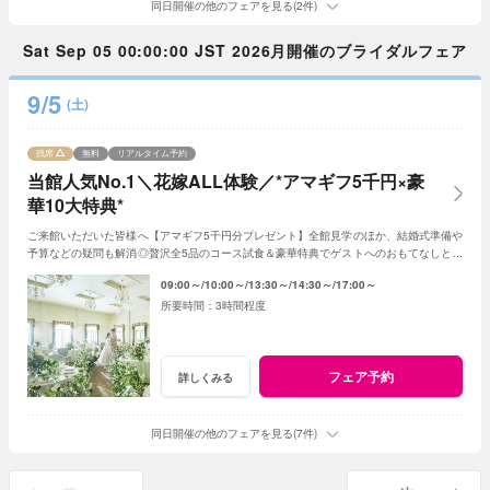
同日開催の他のフェアを見る(2件)
Sat Sep 05 00:00:00 JST 2026月開催のブライダルフェア
9/5
(土)
残席
無料
リアルタイム予約
当館人気No.1＼花嫁ALL体験／*アマギフ5千円×豪
華10大特典*
ご来館いただいた皆様へ【アマギフ5千円分プレゼント】全館見学のほか、結婚式準備や
予算などの疑問も解消◎贅沢全5品のコース試食＆豪華特典でゲストへのおもてなしと憧
れが叶う♪<1件目来館で挙式料20万円優待>
09:00～
10:00～
13:30～
14:30～
17:00～
3時間程度
フェア予約
詳しくみる
同日開催の他のフェアを見る(7件)