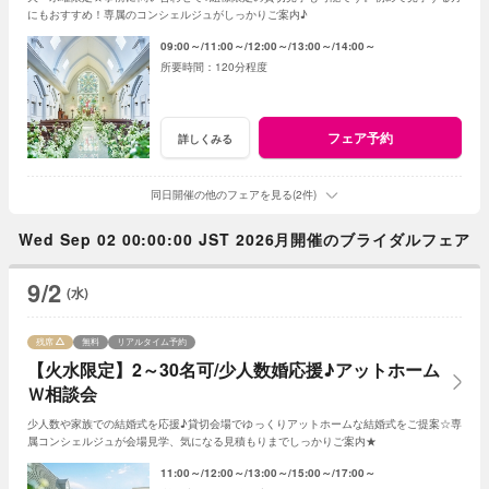
にもおすすめ！専属のコンシェルジュがしっかりご案内♪
09:00～
11:00～
12:00～
13:00～
14:00～
120分程度
フェア予約
詳しくみる
同日開催の他のフェアを見る(2件)
Wed Sep 02 00:00:00 JST 2026月開催のブライダルフェア
9/2
(水)
残席
無料
リアルタイム予約
【火水限定】2～30名可/少人数婚応援♪アットホーム
Ｗ相談会
少人数や家族での結婚式を応援♪貸切会場でゆっくりアットホームな結婚式をご提案☆専
属コンシェルジュが会場見学、気になる見積もりまでしっかりご案内★
11:00～
12:00～
13:00～
15:00～
17:00～