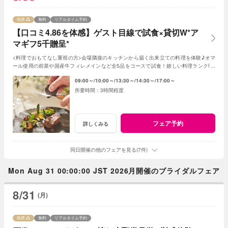
残席
無料
リアルタイム予約
【口コミ4.86を体感】ゲスト目線で試食×貸切W*ア
マギフ5千贈呈*
<料理でおもてなし重視の方>会場隣接のキッチンから届く出来立ての料理を体験♪オマ
ール使用の前菜や国産牛フィレメインなど全5品をコースで試食！嬉しい料理ランクUP
特典も◎【ご来館でアマギフ￥5,000プレゼント】
09:00～
10:00～
13:30～
14:30～
17:00～
3時間程度
フェア予約
詳しくみる
同日開催の他のフェアを見る(7件)
Mon Aug 31 00:00:00 JST 2026月開催のブライダルフェア
8/31
(月)
残席
無料
リアルタイム予約