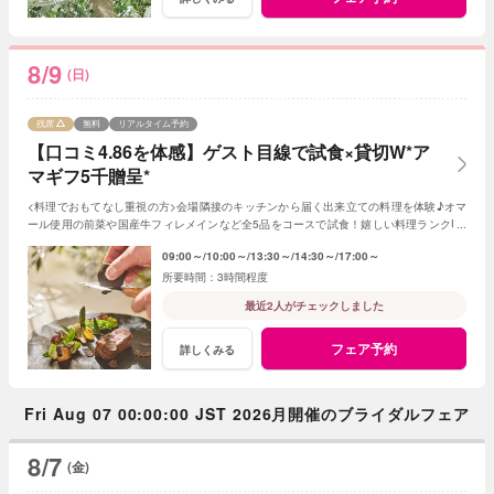
8/9
(日)
残席
無料
リアルタイム予約
【口コミ4.86を体感】ゲスト目線で試食×貸切W*ア
マギフ5千贈呈*
<料理でおもてなし重視の方>会場隣接のキッチンから届く出来立ての料理を体験♪オマ
ール使用の前菜や国産牛フィレメインなど全5品をコースで試食！嬉しい料理ランクUP
特典も◎【ご来館でアマギフ￥5,000プレゼント】
09:00～
10:00～
13:30～
14:30～
17:00～
3時間程度
最近2人がチェックしました
フェア予約
詳しくみる
Fri Aug 07 00:00:00 JST 2026月開催のブライダルフェア
8/7
(金)