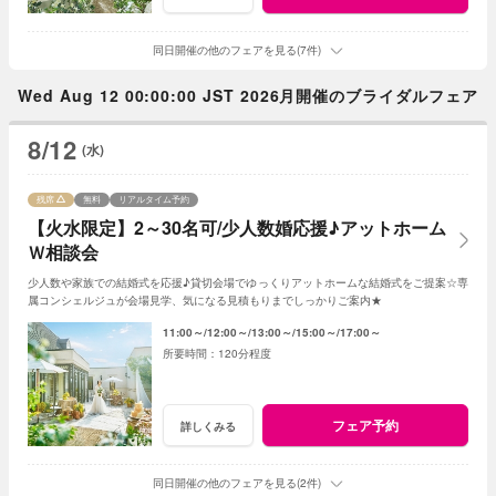
同日開催の他のフェアを見る(7件)
Wed Aug 12 00:00:00 JST 2026月開催のブライダルフェア
8/12
(水)
残席
無料
リアルタイム予約
【火水限定】2～30名可/少人数婚応援♪アットホーム
Ｗ相談会
少人数や家族での結婚式を応援♪貸切会場でゆっくりアットホームな結婚式をご提案☆専
属コンシェルジュが会場見学、気になる見積もりまでしっかりご案内★
11:00～
12:00～
13:00～
15:00～
17:00～
120分程度
フェア予約
詳しくみる
同日開催の他のフェアを見る(2件)