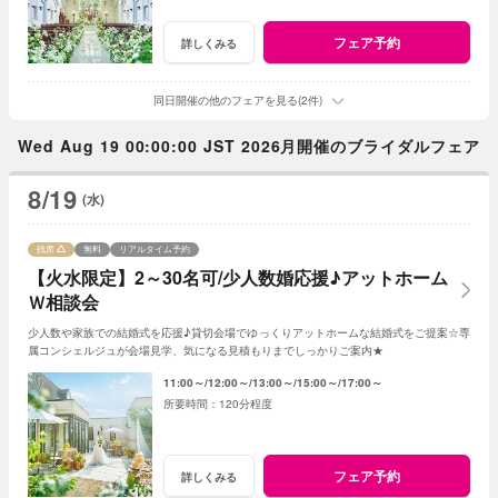
フェア予約
詳しくみる
同日開催の他のフェアを見る(2件)
Wed Aug 19 00:00:00 JST 2026月開催のブライダルフェア
8/19
(水)
残席
無料
リアルタイム予約
【火水限定】2～30名可/少人数婚応援♪アットホーム
Ｗ相談会
少人数や家族での結婚式を応援♪貸切会場でゆっくりアットホームな結婚式をご提案☆専
属コンシェルジュが会場見学、気になる見積もりまでしっかりご案内★
11:00～
12:00～
13:00～
15:00～
17:00～
120分程度
フェア予約
詳しくみる