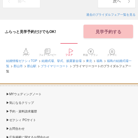
前へ
次へ
過去のブライダルフェア一覧を見る
見学予約する
ふらっと見学予約だけでもOK!
トップ
フォト・ムービー
フェア
料金・プラン
クチコミ
結婚情報ゼクシィTOP
結婚式場、挙式、披露宴会場
東北
福島
福島の結婚式場一
覧
郡山市
郡山駅
ブライマリーコート
ブライマリーコートのブライダルフェア一
覧
MYウェディングノート
気になるクリップ
予約・資料請求履歴
ゼクシィ PCサイト
お問合わせ
広告掲載に関するお問合わせ