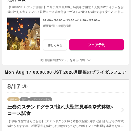
【SummerBIGフェア開催!!】エリア最大級130万特典をご用意！人気のWアイテムをお
得に叶える大チャンス！贅沢コース試食付きでゲストの気分も体験できて安心♪＜1件目
来館で挙式料20万円&ドレス20万円分プレゼント＞
09:00～
10:00～
13:30～
14:30～
17:00～
3時間程度
フェア予約
詳しくみる
同日開催の他のフェアを見る(7件)
Mon Aug 17 00:00:00 JST 2026月開催のブライダルフェア
8/17
(月)
残席
無料
リアルタイム予約
圧巻のステンドグラス*憧れ大聖堂見学&挙式体験×
コース試食
【1件目来館でさらにお得】<ステンドグラス輝く本格大聖堂>見学×当日さながらの挙式
体験もおすすめ。感動挙式を体験した後はおもてなしのポイントの料理を本番さながら
にコースで体験。憧れの結婚式が叶う。