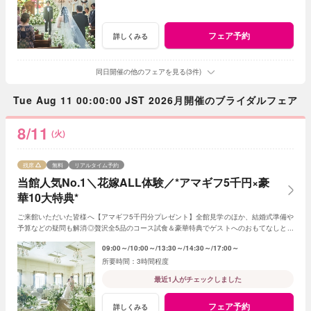
フェア予約
詳しくみる
同日開催の他のフェアを見る(3件)
Tue Aug 11 00:00:00 JST 2026月開催のブライダルフェア
8/11
(火)
残席
無料
リアルタイム予約
当館人気No.1＼花嫁ALL体験／*アマギフ5千円×豪
華10大特典*
ご来館いただいた皆様へ【アマギフ5千円分プレゼント】全館見学のほか、結婚式準備や
予算などの疑問も解消◎贅沢全5品のコース試食＆豪華特典でゲストへのおもてなしと憧
れが叶う♪<1件目来館で挙式料20万円優待>
09:00～
10:00～
13:30～
14:30～
17:00～
3時間程度
最近1人がチェックしました
フェア予約
詳しくみる