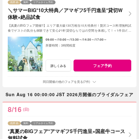
残席
無料
リアルタイム予約
＼サマーBIG*10大特典／アマギフ5千円進呈*貸切W
体験×絶品試食
【真夏のBIGフェア開催!!】エリア最大級130万相当10大特典付！贅沢コース料理無料試
食でゲストの気分も体験できて安心♪1軒貸切ならではの空間を体感して！＜1件目の来
館で挙式料20万&ドレス20万分プレゼント＞
09:00～
10:00～
13:30～
14:30～
17:00～
3時間程度
フェア予約
詳しくみる
同日開催の他のフェアを見る(7件)
Sun Aug 16 00:00:00 JST 2026月開催のブライダルフェア
8/16
(日)
残席
無料
リアルタイム予約
*真夏のBIGフェア*アマギフ5千円進呈×国産牛コース
無料試食