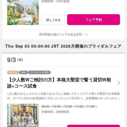
120分程度
フェア予約
詳しくみる
同日開催の他のフェアを見る(2件)
Thu Sep 03 00:00:00 JST 2026月開催のブライダルフェア
9/3
(木)
残席
無料
リアルタイム予約
【少人数Wご検討の方】本格大聖堂で誓う貸切W相
談×コース試食
<少人数だからこそゲスト目線でおもてなし体験>ステンドグラス輝く大聖堂での本格挙
式、ガーデン付きの会場貸切りでゆったりとした1日が叶う。会場隣接のキッチンから届
くこだわりの料理は全5品をコースで体験。
09:00～
10:00～
14:00～
14:30～
17:00～
3時間程度