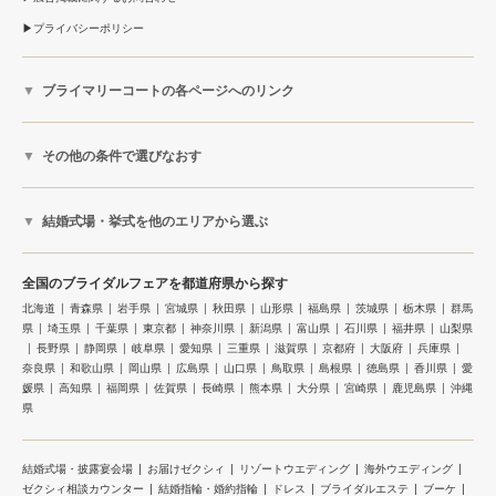
プライバシーポリシー
ブライマリーコートの各ページへのリンク
その他の条件で選びなおす
結婚式場・挙式を他のエリアから選ぶ
全国のブライダルフェアを都道府県から探す
北海道
青森県
岩手県
宮城県
秋田県
山形県
福島県
茨城県
栃木県
群馬
県
埼玉県
千葉県
東京都
神奈川県
新潟県
富山県
石川県
福井県
山梨県
長野県
静岡県
岐阜県
愛知県
三重県
滋賀県
京都府
大阪府
兵庫県
奈良県
和歌山県
岡山県
広島県
山口県
鳥取県
島根県
徳島県
香川県
愛
媛県
高知県
福岡県
佐賀県
長崎県
熊本県
大分県
宮崎県
鹿児島県
沖縄
県
結婚式場・披露宴会場
お届けゼクシィ
リゾートウエディング
海外ウエディング
ゼクシィ相談カウンター
結婚指輪・婚約指輪
ドレス
ブライダルエステ
ブーケ