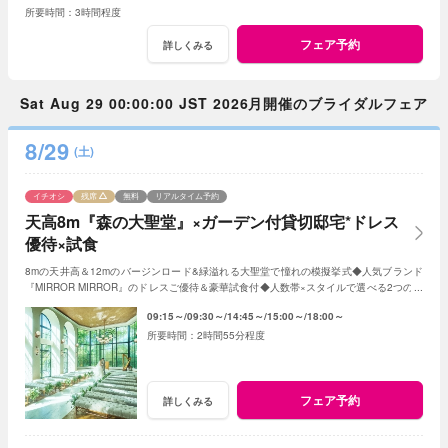
3時間程度
フェア予約
詳しくみる
Sat Aug 29 00:00:00 JST 2026月開催のブライダルフェア
8/29
(土)
イチオシ
残席
無料
リアルタイム予約
天高8m『森の大聖堂』×ガーデン付貸切邸宅*ドレス
優待×試食
8mの天井高＆12mのバージンロード&緑溢れる大聖堂で憧れの模擬挙式◆人気ブランド
『MIRROR MIRROR』のドレスご優待＆豪華試食付◆人数帯×スタイルで選べる2つの貸
切邸宅をまるごと体験！◆初見学も安心の見積相談会
09:15～
09:30～
14:45～
15:00～
18:00～
2時間55分程度
フェア予約
詳しくみる