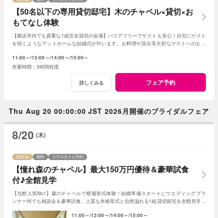
【50名以下の専用貸切邸宅】木のチャペル×貸切×お
もてなし体験
【横浜市内でも貴重な1組完全貸切の会場】バリアフリーでゲストも安心！自宅にゲスト
を招くようなアットホームな結婚式が叶います。お料理や演出等大切なゲストへのおも
てなしに人気のプランもご用意しております。
11:00～
12:00～
14:00～
15:00～
3時間程度
フェア予約
詳しくみる
Thu Aug 20 00:00:00 JST 2026月開催のブライダルフェア
8/20
(木)
残席
無料
リアルタイム予約
【憧れ森のチャペル】最大150万円優待＆豪華試食
付♪全館見学
【当館人気No1】森のチャペルで模擬挙式体験！結婚準備スタートにウエディングプラ
ンナー何でも相談会＆豪華試食。上質な本格挙式と自然溢れる1組貸切邸宅を全館見学ツ
アー＜初見学もOK！見積り相談も可＞
11:00～
12:00～
14:00～
15:00～