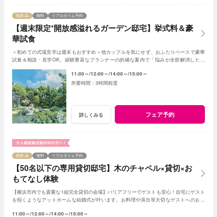
残席
無料
リアルタイム予約
【週末限定*開放感溢れるガーデン邸宅】挙式料＆豪
華試食
＜初めての式場見学は週末もおすすめ＞他カップルを気にせず、おふたりペースで豪華
試食＆相談・見学OK。経験豊富なプランナーの的確な案内で「悩みが全部解消した」
「結婚式のイメージ湧いた」と好評の人気フェア
11:00～
12:00～
14:00～
15:00～
3時間程度
フェア予約
詳しくみる
残席
無料
リアルタイム予約
【50名以下の専用貸切邸宅】木のチャペル×貸切×お
もてなし体験
【横浜市内でも貴重な1組完全貸切の会場】バリアフリーでゲストも安心！自宅にゲスト
を招くようなアットホームな結婚式が叶います。お料理や演出等大切なゲストへのおも
てなしに人気のプランもご用意しております。
11:00～
12:00～
14:00～
15:00～