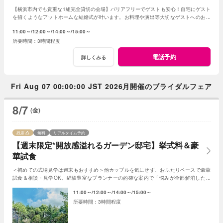
【横浜市内でも貴重な1組完全貸切の会場】バリアフリーでゲストも安心！自宅にゲスト
を招くようなアットホームな結婚式が叶います。お料理や演出等大切なゲストへのおも
てなしに人気のプランもご用意しております。
11:00～
12:00～
14:00～
15:00～
3時間程度
電話予約
詳しくみる
Fri Aug 07 00:00:00 JST 2026月開催のブライダルフェア
8/7
(金)
残席
無料
リアルタイム予約
【週末限定*開放感溢れるガーデン邸宅】挙式料＆豪
華試食
＜初めての式場見学は週末もおすすめ＞他カップルを気にせず、おふたりペースで豪華
試食＆相談・見学OK。経験豊富なプランナーの的確な案内で「悩みが全部解消した」
「結婚式のイメージ湧いた」と好評の人気フェア
11:00～
12:00～
14:00～
15:00～
3時間程度