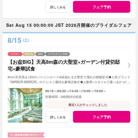
フェア予約
詳しくみる
Sat Aug 15 00:00:00 JST 2026月開催のブライダルフェア
8/15
(土)
イチオシ
残席
無料
リアルタイム予約
【お盆BIG】天高8m森の大聖堂×ガーデン付貸切邸
宅×豪華試食
8mの天井高＆12mのバージンロード&緑溢れる大聖堂で憧れの模擬挙式◆人気ブランド
『MIRROR MIRROR』のドレスご優待＆豪華試食付◆人数帯×スタイルで選べる2つの貸
切邸宅をまるごと体験！◆初見学も安心の見積相談会
09:15～
09:30～
14:45～
15:00～
18:00～
2時間55分程度
最近1人がチェックしました
フェア予約
詳しくみる