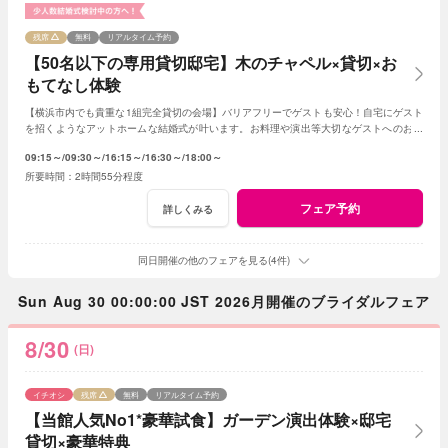
残席
無料
リアルタイム予約
【50名以下の専用貸切邸宅】木のチャペル×貸切×お
もてなし体験
【横浜市内でも貴重な1組完全貸切の会場】バリアフリーでゲストも安心！自宅にゲスト
を招くようなアットホームな結婚式が叶います。お料理や演出等大切なゲストへのおも
てなしに人気のプランもご用意しております。
09:15～
09:30～
16:15～
16:30～
18:00～
2時間55分程度
フェア予約
詳しくみる
同日開催の他のフェアを見る(4件)
Sun Aug 30 00:00:00 JST 2026月開催のブライダルフェア
8/30
(日)
イチオシ
残席
無料
リアルタイム予約
【当館人気No1*豪華試食】ガーデン演出体験×邸宅
貸切×豪華特典