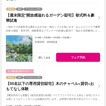
残席
無料
リアルタイム予約
【週末限定*開放感溢れるガーデン邸宅】挙式料＆豪
華試食
＜初めての式場見学は週末もおすすめ＞他カップルを気にせず、おふたりペースで豪華
試食＆相談・見学OK。経験豊富なプランナーの的確な案内で「悩みが全部解消した」
「結婚式のイメージ湧いた」と好評の人気フェア
11:00～
12:00～
14:00～
15:00～
3時間程度
フェア予約
詳しくみる
残席
無料
リアルタイム予約
【50名以下の専用貸切邸宅】木のチャペル×貸切×お
もてなし体験
【横浜市内でも貴重な1組完全貸切の会場】バリアフリーでゲストも安心！自宅にゲスト
を招くようなアットホームな結婚式が叶います。お料理や演出等大切なゲストへのおも
てなしに人気のプランもご用意しております。
11:00～
12:00～
14:00～
15:00～