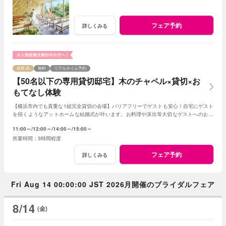
フェア予約
詳しくみる
残席
無料
リアルタイム予約
【50名以下の専用貸切邸宅】木のチャペル×貸切×お
もてなし体験
【横浜市内でも貴重な1組完全貸切の会場】バリアフリーでゲストも安心！自宅にゲスト
を招くようなアットホームな結婚式が叶います。お料理や演出等大切なゲストへのおも
てなしに人気のプランもご用意しております。
11:00～
12:00～
14:00～
15:00～
3時間程度
フェア予約
詳しくみる
Fri Aug 14 00:00:00 JST 2026月開催のブライダルフェア
8/14
(金)