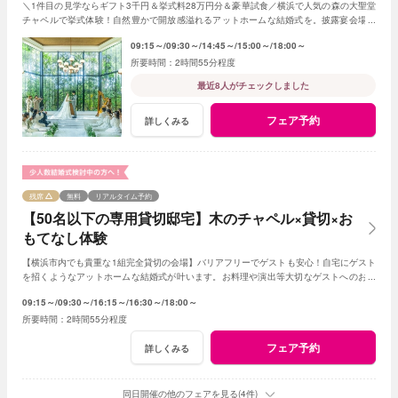
＼1件目の見学ならギフト3千円＆挙式料28万円分＆豪華試食／横浜で人気の森の大聖堂
チャペルで挙式体験！自然豊かで開放感溢れるアットホームな結婚式を。披露宴会場や
ガーデンでの楽しみ方も体験ください！
09:15～
09:30～
14:45～
15:00～
18:00～
2時間55分程度
最近8人がチェックしました
フェア予約
詳しくみる
残席
無料
リアルタイム予約
【50名以下の専用貸切邸宅】木のチャペル×貸切×お
もてなし体験
【横浜市内でも貴重な1組完全貸切の会場】バリアフリーでゲストも安心！自宅にゲスト
を招くようなアットホームな結婚式が叶います。お料理や演出等大切なゲストへのおも
てなしに人気のプランもご用意しております。
09:15～
09:30～
16:15～
16:30～
18:00～
2時間55分程度
フェア予約
詳しくみる
同日開催の他のフェアを見る(4件)