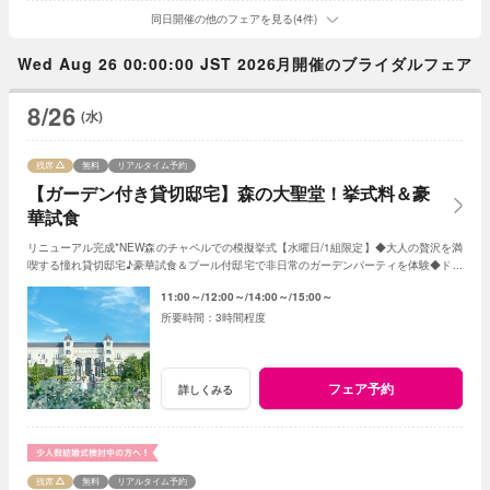
同日開催の他のフェアを見る(4件)
Wed Aug 26 00:00:00 JST 2026月開催のブライダルフェア
8/26
(水)
残席
無料
リアルタイム予約
【ガーデン付き貸切邸宅】森の大聖堂！挙式料＆豪
華試食
リニューアル完成*NEW森のチャペルでの模擬挙式【水曜日/1組限定】◆大人の贅沢を満
喫する憧れ貸切邸宅♪豪華試食＆プール付邸宅で非日常のガーデンパーティを体験◆ドレ
ス20万円含む10大特典付き
11:00～
12:00～
14:00～
15:00～
3時間程度
フェア予約
詳しくみる
残席
無料
リアルタイム予約