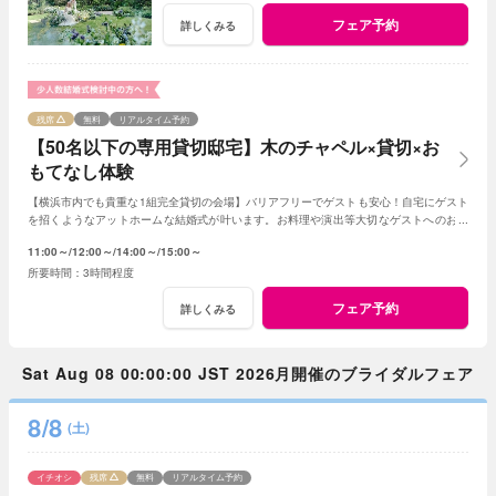
フェア予約
詳しくみる
残席
無料
リアルタイム予約
【50名以下の専用貸切邸宅】木のチャペル×貸切×お
もてなし体験
【横浜市内でも貴重な1組完全貸切の会場】バリアフリーでゲストも安心！自宅にゲスト
を招くようなアットホームな結婚式が叶います。お料理や演出等大切なゲストへのおも
てなしに人気のプランもご用意しております。
11:00～
12:00～
14:00～
15:00～
3時間程度
フェア予約
詳しくみる
Sat Aug 08 00:00:00 JST 2026月開催のブライダルフェア
8/8
(土)
イチオシ
残席
無料
リアルタイム予約