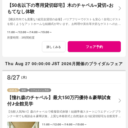
【50名以下の専用貸切邸宅】木のチャペル×貸切×お
もてなし体験
【横浜市内でも貴重な1組完全貸切の会場】バリアフリーでゲストも安心！自宅にゲスト
を招くようなアットホームな結婚式が叶います。お料理や演出等大切なゲストへのおも
てなしに人気のプランもご用意しております。
11:00～
12:00～
14:00～
15:00～
3時間程度
フェア予約
詳しくみる
Thu Aug 27 00:00:00 JST 2026月開催のブライダルフェア
8/27
(木)
残席
無料
リアルタイム予約
【憧れ森のチャペル】最大150万円優待＆豪華試食
付♪全館見学
【当館人気No1】森のチャペルで模擬挙式体験！結婚準備スタートにウエディングプラ
ンナー何でも相談会＆豪華試食。上質な本格挙式と自然溢れる1組貸切邸宅を全館見学ツ
アー＜初見学もOK！見積り相談も可＞
11:00～
12:00～
14:00～
15:00～