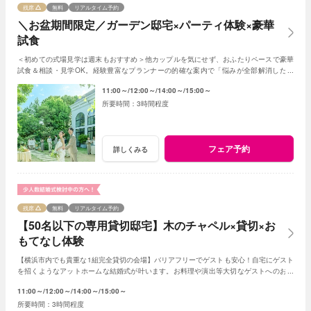
残席
無料
リアルタイム予約
＼お盆期間限定／ガーデン邸宅×パーティ体験×豪華
試食
＜初めての式場見学は週末もおすすめ＞他カップルを気にせず、おふたりペースで豪華
試食＆相談・見学OK。経験豊富なプランナーの的確な案内で「悩みが全部解消した」
「結婚式のイメージ湧いた」と好評の人気フェア
11:00～
12:00～
14:00～
15:00～
3時間程度
フェア予約
詳しくみる
残席
無料
リアルタイム予約
【50名以下の専用貸切邸宅】木のチャペル×貸切×お
もてなし体験
【横浜市内でも貴重な1組完全貸切の会場】バリアフリーでゲストも安心！自宅にゲスト
を招くようなアットホームな結婚式が叶います。お料理や演出等大切なゲストへのおも
てなしに人気のプランもご用意しております。
11:00～
12:00～
14:00～
15:00～
3時間程度