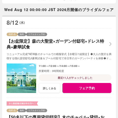
Wed Aug 12 00:00:00 JST 2026月開催のブライダルフェア
8/12
(水)
残席
無料
リアルタイム予約
【お盆限定】森の大聖堂×ガーデン付邸宅×ドレス特
典×豪華試食
リニューアル完成*NEW森のチャペルでの模擬挙式【水曜日/1組限定】◆大人の贅沢を満
喫する憧れ貸切邸宅♪豪華試食＆プール付邸宅で非日常のガーデンパーティを体験◆ドレ
ス20万円含む10大特典付き
11:00～
12:00～
14:00～
15:00～
3時間程度
最近11人がチェックしました
フェア予約
詳しくみる
残席
無料
リアルタイム予約
【50名以下の専用貸切邸宅】木のチャペル×貸切×お