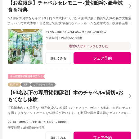
【お盆限定】チャペルセレモニー×貸切邸宅×豪華試
食＆特典
＼1件目の見学ならギフト3千円＆挙式料28万円分＆豪華試食／横浜で人気の森の大聖堂
チャペルで挙式体験！自然豊かで開放感溢れるアットホームな結婚式を。披露宴会場や
ガーデンでの楽しみ方も体験ください！
09:15～
09:30～
14:45～
15:00～
18:00～
2時間55分程度
最近6人がチェックしました
フェア予約
詳しくみる
残席
無料
リアルタイム予約
【50名以下の専用貸切邸宅】木のチャペル×貸切×お
もてなし体験
【横浜市内でも貴重な1組完全貸切の会場】バリアフリーでゲストも安心！自宅にゲスト
を招くようなアットホームな結婚式が叶います。お料理や演出等大切なゲストへのおも
てなしに人気のプランもご用意しております。
09:15～
09:30～
16:15～
16:30～
18:00～
2時間55分程度
フェア予約
詳しくみる