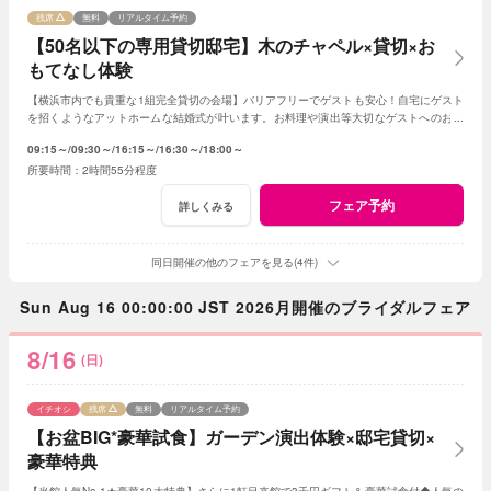
残席
無料
リアルタイム予約
【50名以下の専用貸切邸宅】木のチャペル×貸切×お
もてなし体験
【横浜市内でも貴重な1組完全貸切の会場】バリアフリーでゲストも安心！自宅にゲスト
を招くようなアットホームな結婚式が叶います。お料理や演出等大切なゲストへのおも
てなしに人気のプランもご用意しております。
09:15～
09:30～
16:15～
16:30～
18:00～
2時間55分程度
フェア予約
詳しくみる
同日開催の他のフェアを見る(4件)
Sun Aug 16 00:00:00 JST 2026月開催のブライダルフェア
8/16
(日)
イチオシ
残席
無料
リアルタイム予約
【お盆BIG*豪華試食】ガーデン演出体験×邸宅貸切×
豪華特典
【当館人気No.1★豪華10大特典】さらに1軒目来館で3千円ギフト＆豪華試食付◆人気の