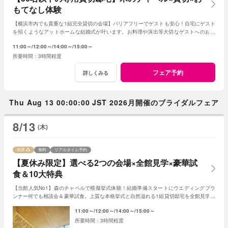
もてなし体験
【横浜市内でも貴重な1組完全貸切の会場】バリアフリーでゲストも安心！自宅にゲスト
を招くようなアットホームな結婚式が叶います。お料理や演出等大切なゲストへのおも
てなしに人気のプランもご用意しております。
11:00～
12:00～
14:00～
15:00～
3時間程度
フェア予約
詳しくみる
Thu Aug 13 00:00:00 JST 2026月開催のブライダルフェア
8/13
(木)
残席
無料
リアルタイム予約
【夏休み限定】選べる2つの会場×全館見学×豪華試
食＆10大特典
【当館人気No1】森のチャペルで模擬挙式体験！結婚準備スタートにウエディングプラ
ンナー何でも相談会＆豪華試食。上質な本格挙式と自然溢れる1組貸切邸宅を全館見学ツ
アー＜初見学もOK！見積り相談も可＞
11:00～
12:00～
14:00～
15:00～
3時間程度