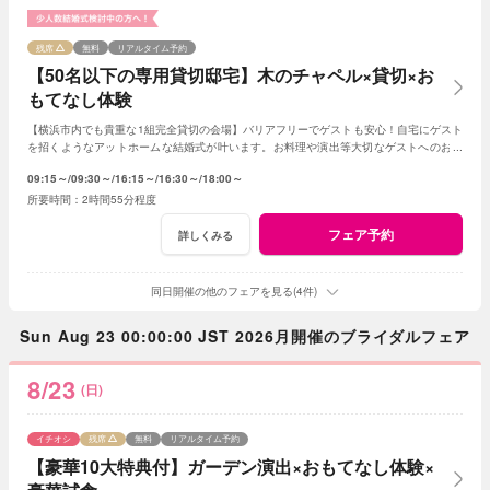
残席
無料
リアルタイム予約
【50名以下の専用貸切邸宅】木のチャペル×貸切×お
もてなし体験
【横浜市内でも貴重な1組完全貸切の会場】バリアフリーでゲストも安心！自宅にゲスト
を招くようなアットホームな結婚式が叶います。お料理や演出等大切なゲストへのおも
てなしに人気のプランもご用意しております。
09:15～
09:30～
16:15～
16:30～
18:00～
2時間55分程度
フェア予約
詳しくみる
同日開催の他のフェアを見る(4件)
Sun Aug 23 00:00:00 JST 2026月開催のブライダルフェア
8/23
(日)
イチオシ
残席
無料
リアルタイム予約
【豪華10大特典付】ガーデン演出×おもてなし体験×