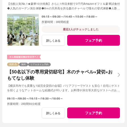
【当館人気No.1★豪華10大特典】さらに1件目来館で3千円Amazonギフト＆豪華試食付
◆人気のガーデン演出体験◆8ｍの天井高を誇る森のチャペルで憧れの挙式体験◆人数や
テイストで選べる2つの貸切邸宅
09:15～
09:30～
14:45～
15:00～
18:00～
3時間程度
最近2人がチェックしました
フェア予約
詳しくみる
残席
無料
リアルタイム予約
【50名以下の専用貸切邸宅】木のチャペル×貸切×お
もてなし体験
【横浜市内でも貴重な1組完全貸切の会場】バリアフリーでゲストも安心！自宅にゲスト
を招くようなアットホームな結婚式が叶います。お料理や演出等大切なゲストへのおも
てなしに人気のプランもご用意しております。
09:15～
09:30～
16:15～
16:30～
18:00～
2時間55分程度
フェア予約
詳しくみる