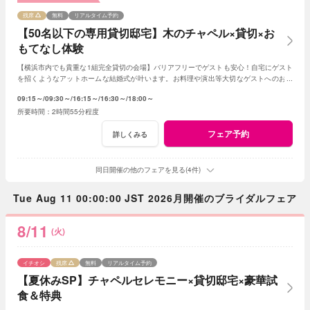
残席
無料
リアルタイム予約
【50名以下の専用貸切邸宅】木のチャペル×貸切×お
もてなし体験
【横浜市内でも貴重な1組完全貸切の会場】バリアフリーでゲストも安心！自宅にゲスト
を招くようなアットホームな結婚式が叶います。お料理や演出等大切なゲストへのおも
てなしに人気のプランもご用意しております。
09:15～
09:30～
16:15～
16:30～
18:00～
2時間55分程度
フェア予約
詳しくみる
同日開催の他のフェアを見る(4件)
Tue Aug 11 00:00:00 JST 2026月開催のブライダルフェア
8/11
(火)
イチオシ
残席
無料
リアルタイム予約
【夏休みSP】チャペルセレモニー×貸切邸宅×豪華試
食＆特典