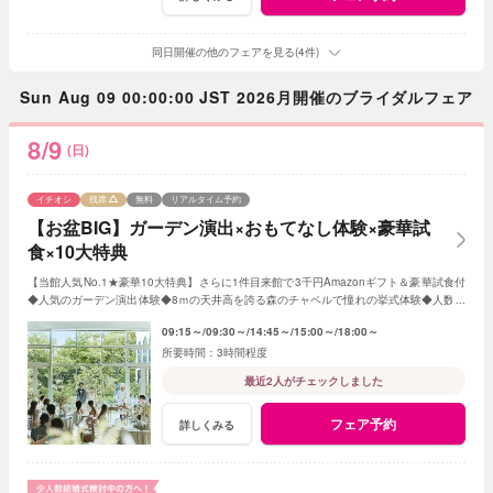
同日開催の他のフェアを見る(4件)
Sun Aug 09 00:00:00 JST 2026月開催のブライダルフェア
8/9
(日)
イチオシ
残席
無料
リアルタイム予約
【お盆BIG】ガーデン演出×おもてなし体験×豪華試
食×10大特典
【当館人気No.1★豪華10大特典】さらに1件目来館で3千円Amazonギフト＆豪華試食付
◆人気のガーデン演出体験◆8ｍの天井高を誇る森のチャペルで憧れの挙式体験◆人数や
テイストで選べる2つの貸切邸宅
09:15～
09:30～
14:45～
15:00～
18:00～
3時間程度
最近2人がチェックしました
フェア予約
詳しくみる