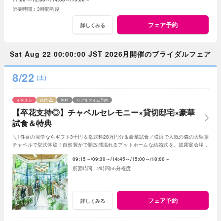
3時間程度
フェア予約
詳しくみる
Sat Aug 22 00:00:00 JST 2026月開催のブライダルフェア
8/22
(土)
イチオシ
残席
無料
リアルタイム予約
【卒花支持◎】チャペルセレモニー×貸切邸宅×豪華
試食＆特典
＼1件目の見学ならギフト3千円＆挙式料28万円分＆豪華試食／横浜で人気の森の大聖堂
チャペルで挙式体験！自然豊かで開放感溢れるアットホームな結婚式を。披露宴会場や
ガーデンでの楽しみ方も体験ください！
09:15～
09:30～
14:45～
15:00～
18:00～
2時間55分程度
フェア予約
詳しくみる