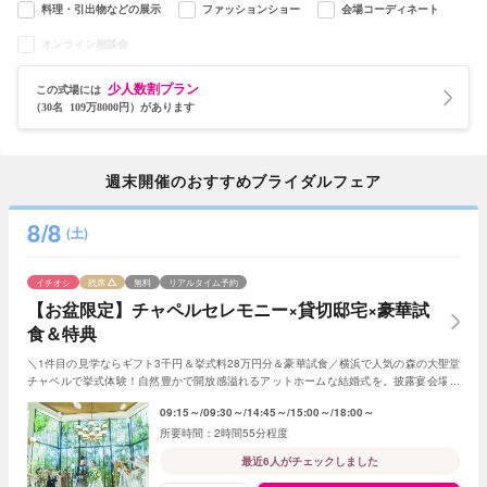
料理・引出物などの展示
ファッションショー
会場コーディネート
オンライン相談会
少人数割プラン
この式場には
（30名 109万8000円）があります
週末開催のおすすめブライダルフェア
8/8
(土)
イチオシ
残席
無料
リアルタイム予約
【お盆限定】チャペルセレモニー×貸切邸宅×豪華試
食＆特典
＼1件目の見学ならギフト3千円＆挙式料28万円分＆豪華試食／横浜で人気の森の大聖堂
チャペルで挙式体験！自然豊かで開放感溢れるアットホームな結婚式を。披露宴会場や
ガーデンでの楽しみ方も体験ください！
09:15～
09:30～
14:45～
15:00～
18:00～
2時間55分程度
最近6人がチェックしました