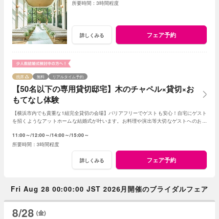
3時間程度
フェア予約
詳しくみる
残席
無料
リアルタイム予約
【50名以下の専用貸切邸宅】木のチャペル×貸切×お
もてなし体験
【横浜市内でも貴重な1組完全貸切の会場】バリアフリーでゲストも安心！自宅にゲスト
を招くようなアットホームな結婚式が叶います。お料理や演出等大切なゲストへのおも
てなしに人気のプランもご用意しております。
11:00～
12:00～
14:00～
15:00～
3時間程度
フェア予約
詳しくみる
Fri Aug 28 00:00:00 JST 2026月開催のブライダルフェア
8/28
(金)