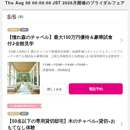
Thu Aug 06 00:00:00 JST 2026月開催のブライダルフェア
8/6
(木)
残席
無料
【憧れ森のチャペル】最大150万円優待＆豪華試食
付♪全館見学
【当館人気No1】森のチャペルで模擬挙式体験！結婚準備スタートにウエディングプラ
ンナー何でも相談会＆豪華試食。上質な本格挙式と自然溢れる1組貸切邸宅を全館見学ツ
アー＜初見学もOK！見積り相談も可＞
11:00～
12:00～
14:00～
15:00～
3時間程度
電話予約
詳しくみる
残席
無料
【50名以下の専用貸切邸宅】木のチャペル×貸切×お
もてなし体験