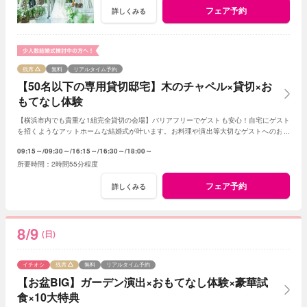
フェア予約
詳しくみる
残席
無料
リアルタイム予約
【50名以下の専用貸切邸宅】木のチャペル×貸切×お
もてなし体験
【横浜市内でも貴重な1組完全貸切の会場】バリアフリーでゲストも安心！自宅にゲスト
を招くようなアットホームな結婚式が叶います。お料理や演出等大切なゲストへのおも
てなしに人気のプランもご用意しております。
09:15～
09:30～
16:15～
16:30～
18:00～
2時間55分程度
フェア予約
詳しくみる
8/9
(日)
イチオシ
残席
無料
リアルタイム予約
【お盆BIG】ガーデン演出×おもてなし体験×豪華試
食×10大特典