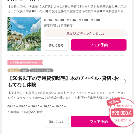
【当館人気No.1★豪華10大特典】さらに1軒目来館で3千円ギフト＆豪華試食付◆人気の
ガーデン演出体験◆8ｍの天井高を誇る森の大聖堂で憧れの挙式体験◆挙式料全額＆ドレ
ス1着＆料理半額ご優待プレゼント！
09:15～
09:30～
14:45～
15:00～
18:00～
3時間程度
最近1人がチェックしました
フェア予約
詳しくみる
残席
無料
リアルタイム予約
【50名以下の専用貸切邸宅】木のチャペル×貸切×お
もてなし体験
【横浜市内でも貴重な1組完全貸切の会場】バリアフリーでゲストも安心！自宅にゲスト
を招くようなアットホームな結婚式が叶います。お料理や演出等大切なゲストへのおも
てなしに人気のプランもご用意しております。
09:15～
09:30～
16:15～
16:30～
18:00～
2時間55分程度
フェア予約
詳しくみる