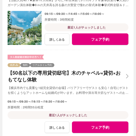
ガーデン演出体験◆8ｍの天井高を誇る森の大聖堂で憧れの挙式体験◆挙式料全額＆ドレ
ス1着＆料理半額ご優待プレゼント！
09:15～
09:30～
14:45～
15:00～
18:00～
3時間程度
最近1人がチェックしました
フェア予約
詳しくみる
残席
無料
リアルタイム予約
【50名以下の専用貸切邸宅】木のチャペル×貸切×お
もてなし体験
【横浜市内でも貴重な1組完全貸切の会場】バリアフリーでゲストも安心！自宅にゲスト
を招くようなアットホームな結婚式が叶います。お料理や演出等大切なゲストへのおも
てなしに人気のプランもご用意しております。
09:15～
09:30～
16:15～
16:30～
18:00～
2時間55分程度
最近1人がチェックしました
フェア予約
詳しくみる