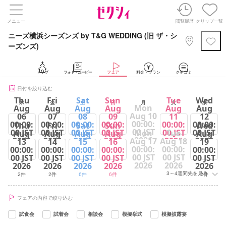
メニュー
閲覧履歴
クリップ一覧
ニーズ横浜シーズンズ by T&G WEDDING (旧 ザ・シ
ーズンズ)
トップ
フォト・ムービー
フェア
料金・プラン
クチコミ
日付を絞り込む
Thu
Fri
Sat
Sun
Tue
Wed
木
金
土
日
月
火
水
Mon
Aug
Aug
Aug
Aug
Aug
Aug
Aug 10
06
07
08
09
11
12
00:00:
00:00:
00:00:
00:00:
00:00:
00:00:
00:00:
Thu
Fri
Sat
Sun
Wed
00 JST
00 JST
00 JST
00 JST
00 JST
00 JST
00 JST
Mon
Tue
Aug
Aug
Aug
Aug
Aug
2026
2026
2026
2026
2026
2026
2026
Aug 17
Aug 18
13
14
15
16
19
00:00:
00:00:
00:00:
00:00:
00:00:
00:00:
00:00:
2件
2件
6件
6件
6件
2件
00 JST
00 JST
00 JST
00 JST
00 JST
00 JST
00 JST
2026
2026
2026
2026
2026
2026
2026
3～4週間先を見る
2件
2件
6件
6件
2件
フェアの内容で絞り込む
試食会
試着会
相談会
模擬挙式
模擬披露宴