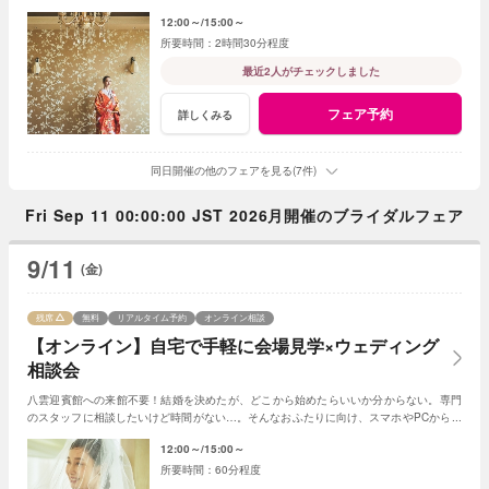
へおすすめのフェアです。
12:00～
15:00～
2時間30分程度
最近2人がチェックしました
フェア予約
詳しくみる
同日開催の他のフェアを見る(7件)
Fri Sep 11 00:00:00 JST 2026月開催のブライダルフェア
9/11
(金)
残席
無料
リアルタイム予約
オンライン相談
【オンライン】自宅で手軽に会場見学×ウェディング
相談会
八雲迎賓館への来館不要！結婚を決めたが、どこから始めたらいいか分からない。専門
のスタッフに相談したいけど時間がない…。そんなおふたりに向け、スマホやPCから手
軽にご参加いただけるフェアを開催！
12:00～
15:00～
60分程度