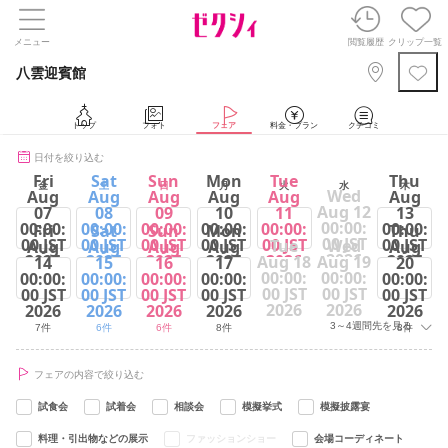
メニュー
閲覧履歴
クリップ一覧
八雲迎賓館
トップ
フォト
フェア
料金・プラン
クチコミ
日付を絞り込む
Fri
Sat
Sun
Mon
Tue
Thu
金
土
日
月
火
水
木
Wed
Aug
Aug
Aug
Aug
Aug
Aug
Aug 12
07
08
09
10
11
13
00:00:
00:00:
00:00:
00:00:
00:00:
00:00:
00:00:
Fri
Sat
Sun
Mon
Thu
00 JST
00 JST
00 JST
00 JST
00 JST
00 JST
00 JST
Tue
Wed
Aug
Aug
Aug
Aug
Aug
2026
2026
2026
2026
2026
2026
2026
Aug 18
Aug 19
14
15
16
17
20
00:00:
00:00:
00:00:
00:00:
00:00:
00:00:
00:00:
7件
6件
6件
8件
6件
8件
00 JST
00 JST
00 JST
00 JST
00 JST
00 JST
00 JST
2026
2026
2026
2026
2026
2026
2026
3～4週間先を見る
7件
6件
6件
8件
8件
フェアの内容で絞り込む
試食会
試着会
相談会
模擬挙式
模擬披露宴
料理・引出物などの展示
ファッションショー
会場コーディネート