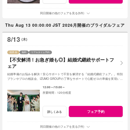
同日開催の他のフェアを見る(5件)
Thu Aug 13 00:00:00 JST 2026月開催のブライダルフェア
8/13
(木)
残席
無料
リアルタイム予約
【不安解消！お急ぎ婚も◎】結婚式継続サポートフ
ェア
結婚準備のお悩みを解決！安心サポートで不安を解消する『結婚式継続フェア』。特別
プランやプロの相談会、IZUMO GROUPの丁寧なサポートで心配ゼロの準備を実現いた
します！
12:00～
15:00～
120分程度
フェア予約
詳しくみる
同日開催の他のフェアを見る(7件)