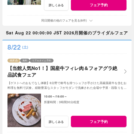
フェア予約
詳しくみる
同日開催の他のフェアを見る(6件)
Sat Aug 22 00:00:00 JST 2026月開催のブライダルフェア
8/22
(土)
残席
無料
リアルタイム予約
【当館人気No1！】国産牛フィレ肉＆フォアグラ絶
品試食フェア
【ゲストへのおもてなし体験】6分野で称号を持つシェフが手がけた高級国産牛を含むお
料理を無料で試食。経験豊富なスタッフがモダンで洗練された会場や予算・段取りをご
案内。安心してご参加ください◎
10:00～
16:00～
3時間30分程度
フェア予約
詳しくみる