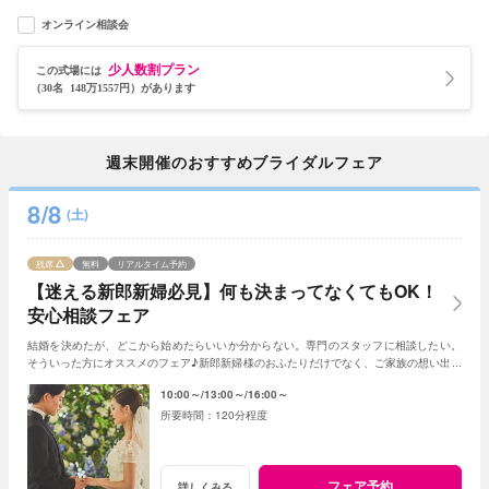
オンライン相談会
少人数割プラン
この式場には
（30名 148万1557円）があります
週末開催のおすすめブライダルフェア
8/8
(土)
残席
無料
リアルタイム予約
【迷える新郎新婦必見】何も決まってなくてもOK！
安心相談フェア
結婚を決めたが、どこから始めたらいいか分からない。専門のスタッフに相談したい。
そういった方にオススメのフェア♪新郎新婦様のおふたりだけでなく、ご家族の想い出に
残る特別な1日をご提案いたします。
10:00～
13:00～
16:00～
120分程度
フェア予約
詳しくみる