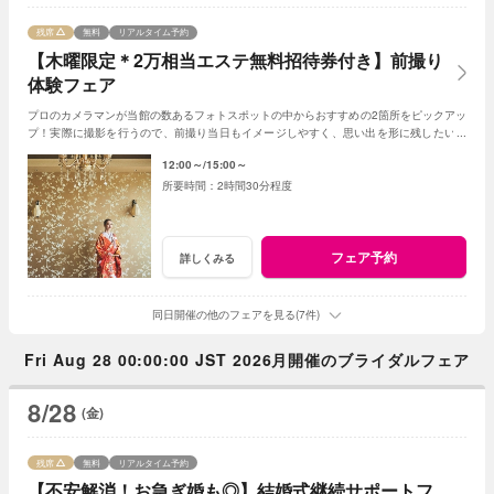
残席
無料
リアルタイム予約
【木曜限定＊2万相当エステ無料招待券付き】前撮り
体験フェア
プロのカメラマンが当館の数あるフォトスポットの中からおすすめの2箇所をピックアッ
プ！実際に撮影を行うので、前撮り当日もイメージしやすく、思い出を形に残したい方
へおすすめのフェアです。
12:00～
15:00～
2時間30分程度
フェア予約
詳しくみる
同日開催の他のフェアを見る(7件)
Fri Aug 28 00:00:00 JST 2026月開催のブライダルフェア
8/28
(金)
残席
無料
リアルタイム予約
【不安解消！お急ぎ婚も◎】結婚式継続サポートフ