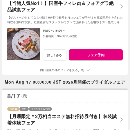
【当館人気No1！】国産牛フィレ肉＆フォアグラ絶
品試食フェア
【ゲストへのおもてなし体験】6分野で称号を持つシェフが手がけた高級国産牛を含むお
料理を無料で試食。経験豊富なスタッフがモダンで洗練された会場や予算・段取りをご
案内。安心してご参加ください◎
10:00～
16:00～
3時間30分程度
フェア予約
詳しくみる
同日開催の他のフェアを見る(5件)
Mon Aug 17 00:00:00 JST 2026月開催のブライダルフェア
8/17
(月)
残席
無料
リアルタイム予約
【月曜限定＊2万相当エステ無料招待券付き】衣装試
着体験フェア