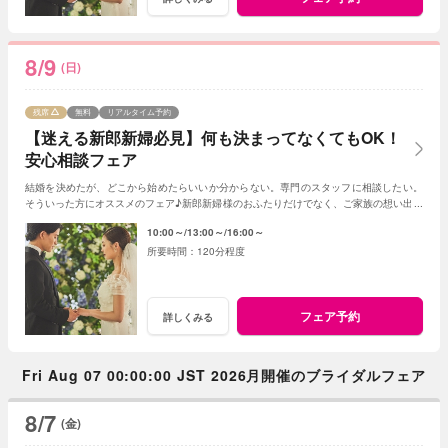
8/9
(日)
残席
無料
リアルタイム予約
【迷える新郎新婦必見】何も決まってなくてもOK！
安心相談フェア
結婚を決めたが、どこから始めたらいいか分からない。専門のスタッフに相談したい。
そういった方にオススメのフェア♪新郎新婦様のおふたりだけでなく、ご家族の想い出に
残る特別な1日をご提案いたします。
10:00～
13:00～
16:00～
120分程度
フェア予約
詳しくみる
Fri Aug 07 00:00:00 JST 2026月開催のブライダルフェア
8/7
(金)