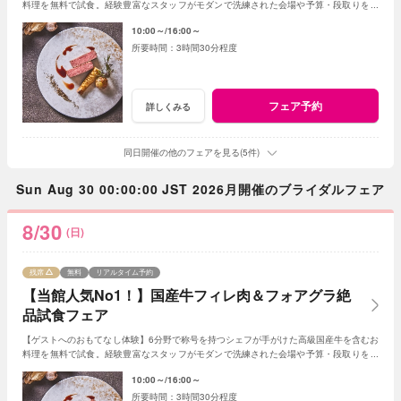
料理を無料で試食。経験豊富なスタッフがモダンで洗練された会場や予算・段取りをご
案内。安心してご参加ください◎
10:00～
16:00～
3時間30分程度
フェア予約
詳しくみる
同日開催の他のフェアを見る(5件)
Sun Aug 30 00:00:00 JST 2026月開催のブライダルフェア
8/30
(日)
残席
無料
リアルタイム予約
【当館人気No1！】国産牛フィレ肉＆フォアグラ絶
品試食フェア
【ゲストへのおもてなし体験】6分野で称号を持つシェフが手がけた高級国産牛を含むお
料理を無料で試食。経験豊富なスタッフがモダンで洗練された会場や予算・段取りをご
案内。安心してご参加ください◎
10:00～
16:00～
3時間30分程度