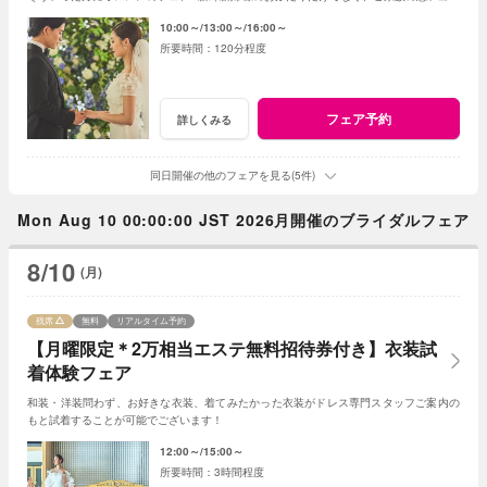
残る特別な1日をご提案いたします。
10:00～
13:00～
16:00～
120分程度
フェア予約
詳しくみる
同日開催の他のフェアを見る(5件)
Mon Aug 10 00:00:00 JST 2026月開催のブライダルフェア
8/10
(月)
残席
無料
リアルタイム予約
【月曜限定＊2万相当エステ無料招待券付き】衣装試
着体験フェア
和装・洋装問わず、お好きな衣装、着てみたかった衣装がドレス専門スタッフご案内の
もと試着することが可能でございます！
12:00～
15:00～
3時間程度