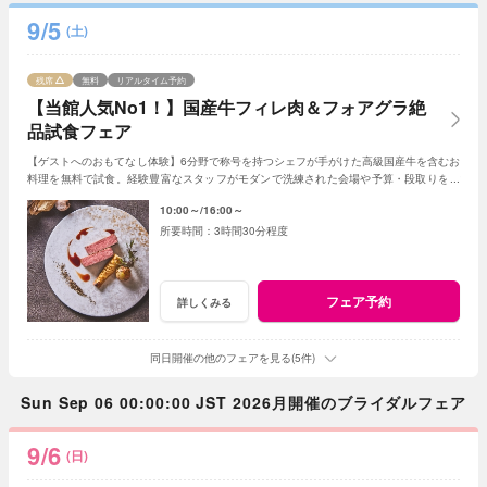
9/5
(土)
残席
無料
リアルタイム予約
【当館人気No1！】国産牛フィレ肉＆フォアグラ絶
品試食フェア
【ゲストへのおもてなし体験】6分野で称号を持つシェフが手がけた高級国産牛を含むお
料理を無料で試食。経験豊富なスタッフがモダンで洗練された会場や予算・段取りをご
案内。安心してご参加ください◎
10:00～
16:00～
3時間30分程度
フェア予約
詳しくみる
同日開催の他のフェアを見る(5件)
Sun Sep 06 00:00:00 JST 2026月開催のブライダルフェア
9/6
(日)