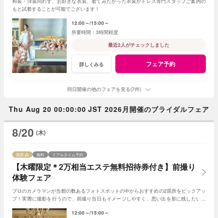
和装・洋装問わず、お好きな衣装、着てみたかった衣装がドレス専門スタッフご案内の
もと試着することが可能でございます！
12:00～
15:00～
3時間程度
最近2人がチェックしました
フェア予約
詳しくみる
同日開催の他のフェアを見る(7件)
Thu Aug 20 00:00:00 JST 2026月開催のブライダルフェア
8/20
(木)
残席
無料
リアルタイム予約
【木曜限定＊2万相当エステ無料招待券付き】前撮り
体験フェア
プロのカメラマンが当館の数あるフォトスポットの中からおすすめの2箇所をピックアッ
プ！実際に撮影を行うので、前撮り当日もイメージしやすく、思い出を形に残したい方
へおすすめのフェアです。
12:00～
15:00～