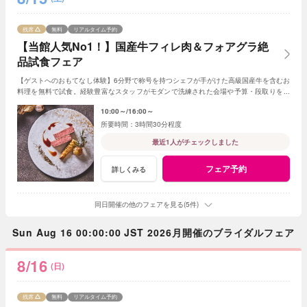
残席
無料
リアルタイム予約
【当館人気No1！】国産牛フィレ肉＆フォアグラ絶
品試食フェア
【ゲストへのおもてなし体験】6分野で称号を持つシェフが手がけた高級国産牛を含むお
料理を無料で試食。経験豊富なスタッフがモダンで洗練された会場や予算・段取りをご
案内。安心してご参加ください◎
10:00～
16:00～
3時間30分程度
最近1人がチェックしました
フェア予約
詳しくみる
同日開催の他のフェアを見る(5件)
Sun Aug 16 00:00:00 JST 2026月開催のブライダルフェア
8/16
(日)
残席
無料
リアルタイム予約