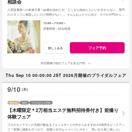
相談会
八雲迎賓館への来館不要！結婚を決めたが、どこから始めたらいいか分からない。専門
のスタッフに相談したいけど時間がない…。そんなおふたりに向け、スマホやPCから手
軽にご参加いただけるフェアを開催！
12:00～
15:00～
60分程度
フェア予約
詳しくみる
同日開催の他のフェアを見る(7件)
Thu Sep 10 00:00:00 JST 2026月開催のブライダルフェア
9/10
(木)
残席
無料
リアルタイム予約
【木曜限定＊2万相当エステ無料招待券付き】前撮り
体験フェア
プロのカメラマンが当館の数あるフォトスポットの中からおすすめの2箇所をピックアッ
プ！実際に撮影を行うので、前撮り当日もイメージしやすく、思い出を形に残したい方