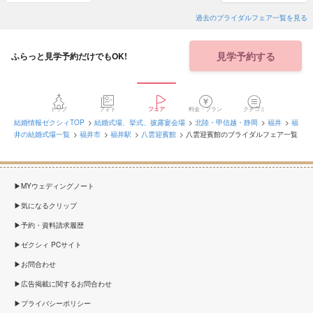
過去のブライダルフェア一覧を見る
見学予約する
ふらっと見学予約だけでもOK!
トップ
フォト
フェア
料金・プラン
クチコミ
結婚情報ゼクシィTOP
結婚式場、挙式、披露宴会場
北陸・甲信越・静岡
福井
福
井の結婚式場一覧
福井市
福井駅
八雲迎賓館
八雲迎賓館のブライダルフェア一覧
MYウェディングノート
気になるクリップ
予約・資料請求履歴
ゼクシィ PCサイト
お問合わせ
広告掲載に関するお問合わせ
プライバシーポリシー