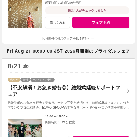
2時間30分程度
最近1人がチェックしました
フェア予約
詳しくみる
同日開催の他のフェアを見る(7件)
Fri Aug 21 00:00:00 JST 2026月開催のブライダルフェア
8/21
(金)
残席
無料
リアルタイム予約
【不安解消！お急ぎ婚も◎】結婚式継続サポートフ
ェア
結婚準備のお悩みを解決！安心サポートで不安を解消する『結婚式継続フェア』。特別
プランやプロの相談会、IZUMO GROUPの丁寧なサポートで心配ゼロの準備を実現いた
します！
12:00～
15:00～
120分程度