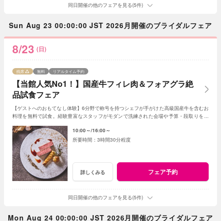
同日開催の他のフェアを見る(5件)
Sun Aug 23 00:00:00 JST 2026月開催のブライダルフェア
8/23
(日)
残席
無料
リアルタイム予約
【当館人気No1！】国産牛フィレ肉＆フォアグラ絶
品試食フェア
【ゲストへのおもてなし体験】6分野で称号を持つシェフが手がけた高級国産牛を含むお
料理を無料で試食。経験豊富なスタッフがモダンで洗練された会場や予算・段取りをご
案内。安心してご参加ください◎
10:00～
16:00～
3時間30分程度
フェア予約
詳しくみる
同日開催の他のフェアを見る(5件)
Mon Aug 24 00:00:00 JST 2026月開催のブライダルフェア