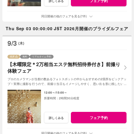
フェア予約
詳しくみる
同日開催の他のフェアを見る(7件)
Thu Sep 03 00:00:00 JST 2026月開催のブライダルフェア
9/3
(木)
残席
無料
リアルタイム予約
【木曜限定＊2万相当エステ無料招待券付き】前撮り
体験フェア
プロのカメラマンが当館の数あるフォトスポットの中からおすすめの2箇所をピックアッ
プ！実際に撮影を行うので、前撮り当日もイメージしやすく、思い出を形に残したい方
へおすすめのフェアです。
12:00～
15:00～
2時間30分程度
フェア予約
詳しくみる
同日開催の他のフェアを見る(7件)