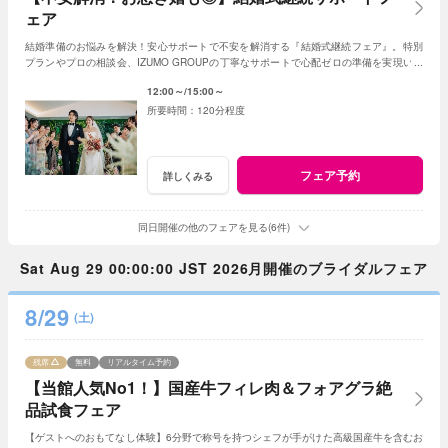
ェア
結婚準備のお悩みを解決！安心サポートで不安を解消する『結婚式継続フェア』。特別
プランやプロの相談会、IZUMO GROUPの丁寧なサポートで心配ゼロの準備を実現いた
します！
12:00～
15:00～
120分程度
フェア予約
詳しくみる
同日開催の他のフェアを見る(6件)
Sat Aug 29 00:00:00 JST 2026月開催のブライダルフェア
8/29
(土)
残席
無料
リアルタイム予約
【当館人気No1！】国産牛フィレ肉＆フォアグラ絶
品試食フェア
【ゲストへのおもてなし体験】6分野で称号を持つシェフが手がけた高級国産牛を含むお