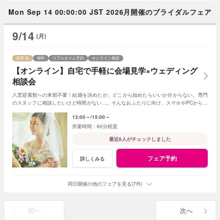
Mon Sep 14 00:00:00 JST 2026月開催のブライダルフェア
9/14
(月)
残席
無料
リアルタイム予約
オンライン相談
【オンライン】自宅で手軽に会場見学×ウェディング
相談会
八雲迎賓館への来館不要！結婚を決めたが、どこから始めたらいいか分からない。専門
のスタッフに相談したいけど時間がない…。そんなおふたりに向け、スマホやPCから手
軽にご参加いただけるフェアを開催！
12:00～
15:00～
60分程度
最近8人がチェックしました
フェア予約
詳しくみる
同日開催の他のフェアを見る(7件)
前へ
次へ