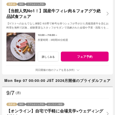
残席
無料
リアルタイム予約
【当館人気No1！】国産牛フィレ肉＆フォアグラ絶
品試食フェア
【ゲストへのおもてなし体験】6分野で称号を持つシェフが手がけた高級国産牛を含むお
料理を無料で試食。経験豊富なスタッフがモダンで洗練された会場や予算・段取りをご
案内。安心してご参加ください◎
10:00～
16:00～
3時間30分程度
フェア予約
詳しくみる
同日開催の他のフェアを見る(5件)
Mon Sep 07 00:00:00 JST 2026月開催のブライダルフェア
9/7
(月)
残席
無料
リアルタイム予約
オンライン相談
【オンライン】自宅で手軽に会場見学×ウェディング