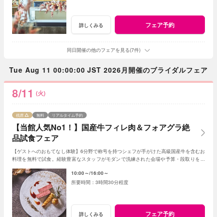
フェア予約
詳しくみる
同日開催の他のフェアを見る(7件)
Tue Aug 11 00:00:00 JST 2026月開催のブライダルフェア
8/11
(火)
残席
無料
リアルタイム予約
【当館人気No1！】国産牛フィレ肉＆フォアグラ絶
品試食フェア
【ゲストへのおもてなし体験】6分野で称号を持つシェフが手がけた高級国産牛を含むお
料理を無料で試食。経験豊富なスタッフがモダンで洗練された会場や予算・段取りをご
案内。安心してご参加ください◎
10:00～
16:00～
3時間30分程度
フェア予約
詳しくみる