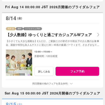
Fri Aug 14 00:00:00 JST 2026月開催のブライダルフェア
8/14
(金)
残席
無料
リアルタイム予約
【少人数婚】ゆっくりと過ごすカジュアルWフェア
【小さくても大きな感動を】2人だけ、ご家族だけの挙式や10名以下の少人数のお食事
会、親族や特別な友人もゲストに迎えた30～40名の披露パーティまで、さまざまなスタ
イルの少人数の結婚式が叶います。
12:00～
15:00～
120分程度
フェア予約
詳しくみる
同日開催の他のフェアを見る(6件)
Sat Aug 15 00:00:00 JST 2026月開催のブライダルフェア
8/15
(土)