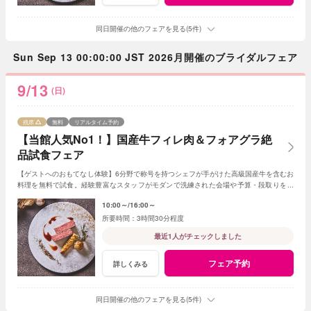
同日開催の他のフェアを見る(5件)
Sun Sep 13 00:00:00 JST 2026月開催のブライダルフェア
9/13
(日)
残席
無料
リアルタイム予約
【当館人気No1！】国産牛フィレ肉＆フォアグラ絶
品試食フェア
【ゲストへのおもてなし体験】6分野で称号を持つシェフが手がけた高級国産牛を含むお
料理を無料で試食。経験豊富なスタッフがモダンで洗練された会場や予算・段取りをご
案内。安心してご参加ください◎
10:00～
16:00～
3時間30分程度
最近1人がチェックしました
フェア予約
詳しくみる
同日開催の他のフェアを見る(5件)