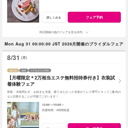
フェア予約
詳しくみる
同日開催の他のフェアを見る(5件)
Mon Aug 31 00:00:00 JST 2026月開催のブライダルフェア
8/31
(月)
残席
無料
リアルタイム予約
【月曜限定＊2万相当エステ無料招待券付き】衣装試
着体験フェア
和装・洋装問わず、お好きな衣装、着てみたかった衣装がドレス専門スタッフご案内の
もと試着することが可能でございます！
12:00～
15:00～
3時間程度