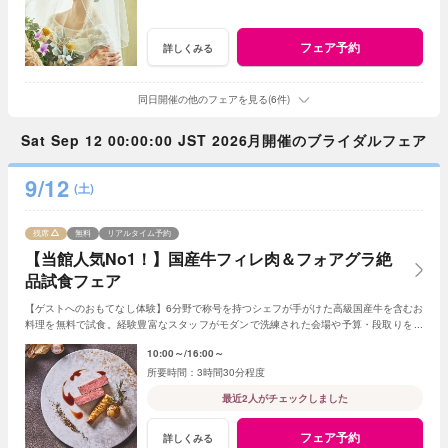
フェア予約
詳しくみる
同日開催の他のフェアを見る(6件)
Sat Sep 12 00:00:00 JST 2026月開催のブライダルフェア
9/12
(土)
残席
無料
リアルタイム予約
【当館人気No1！】国産牛フィレ肉＆フォアグラ絶
品試食フェア
【ゲストへのおもてなし体験】6分野で称号を持つシェフが手がけた高級国産牛を含むお
料理を無料で試食。経験豊富なスタッフがモダンで洗練された会場や予算・段取りをご
案内。安心してご参加ください◎
10:00～
16:00～
3時間30分程度
最近2人がチェックしました
フェア予約
詳しくみる