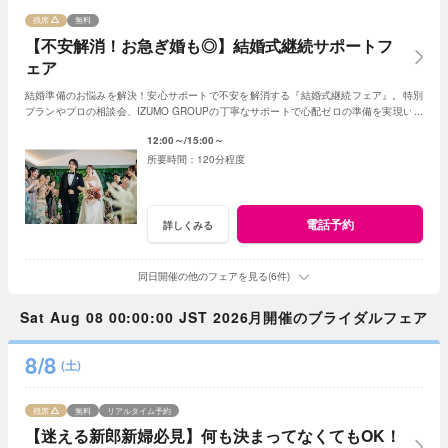
残席
無料
【不安解消！お急ぎ婚も◎】結婚式継続サポートフ
ェア
結婚準備のお悩みを解決！安心サポートで不安を解消する『結婚式継続フェア』。特別
プランやプロの相談会、IZUMO GROUPの丁寧なサポートで心配ゼロの準備を実現いた
します！
12:00～
15:00～
120分程度
電話予約
詳しくみる
同日開催の他のフェアを見る(6件)
Sat Aug 08 00:00:00 JST 2026月開催のブライダルフェア
8/8
(土)
残席
無料
リアルタイム予約
【迷える新郎新婦必見】何も決まってなくてもOK！