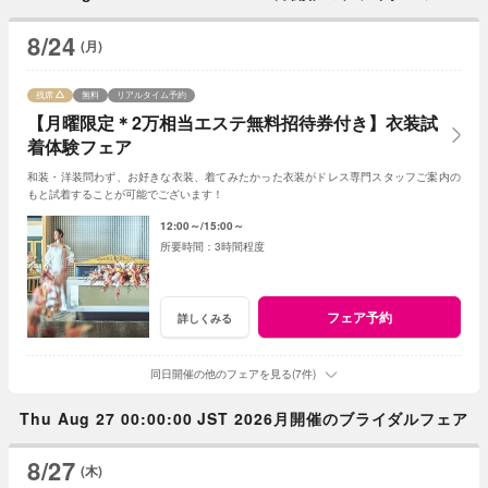
8/24
(月)
残席
無料
リアルタイム予約
【月曜限定＊2万相当エステ無料招待券付き】衣装試
着体験フェア
和装・洋装問わず、お好きな衣装、着てみたかった衣装がドレス専門スタッフご案内の
もと試着することが可能でございます！
12:00～
15:00～
3時間程度
フェア予約
詳しくみる
同日開催の他のフェアを見る(7件)
Thu Aug 27 00:00:00 JST 2026月開催のブライダルフェア
8/27
(木)