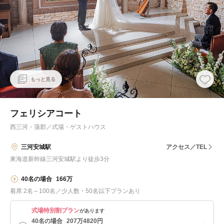
もっと見る
フェリシアコート
西三河・蒲郡
／
式場・ゲストハウス
三河安城駅
アクセス／TEL
東海道新幹線三河安城駅より徒歩3分
40名の場合
166万
着席 2名～100名／少人数・50名以下プランあり
式場特別割プラン
があります
40名の場合
207万4820円