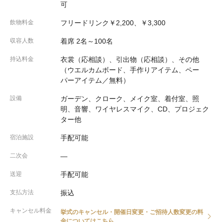
可
飲物料金
フリードリンク￥2,200、￥3,300
収容人数
着席 2名～100名
持込料金
衣裳（応相談）、引出物（応相談）、その他
（ウエルカムボード、手作りアイテム、ペー
パーアイテム／無料）
設備
ガーデン、クローク、メイク室、着付室、照
明、音響、ワイヤレスマイク、CD、プロジェク
ター他
宿泊施設
手配可能
二次会
―
送迎
手配可能
支払方法
振込
キャンセル料金
挙式のキャンセル・開催日変更・ご招待人数変更の料
金についてはこちら