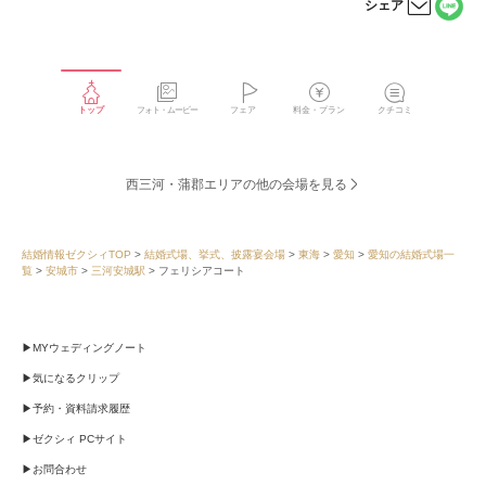
シェア
LINE
メー
で
ルで
シェ
シェ
アす
アす
る
る
トップ
フォト・ムービー
フェア
料金・プラン
クチコミ
西三河・蒲郡エリアの他の会場を見る
結婚情報ゼクシィTOP
結婚式場、挙式、披露宴会場
東海
愛知
愛知の結婚式場一
覧
安城市
三河安城駅
フェリシアコート
MYウェディングノート
気になるクリップ
予約・資料請求履歴
ゼクシィ PCサイト
お問合わせ