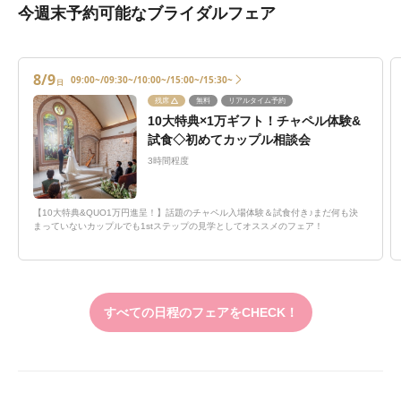
今週末予約可能なブライダルフェア
8/9
09:00~/09:30~/10:00~/15:00~/15:30~
日
残席
無料
リアルタイム予約
10大特典×1万ギフト！チャペル体験&
試食◇初めてカップル相談会
3時間程度
【10大特典&QUO1万円進呈！】話題のチャペル入場体験＆試食付き♪まだ何も決
まっていないカップルでも1stステップの見学としてオススメのフェア！
すべての日程のフェアをCHECK！