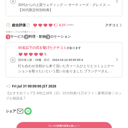
30代からの上質ウェディング ― サーティーズ・グレイス ―
【30代限定特別特典】
4.31
総合
評価
クチコミ
(219件)
先輩カップルの評価ポイント
1
2
3
サービス
料理・飲物
ロケーション
40名以下の式を挙げたクチコミ
があります
5
招待者人数：
19名
挙式：
2024-10-14 00:00:00.0
打ち合わせ当初から来て頂いた方々一人ひとりとコミュニケー
ションを取りたいという思いがありました プランナーさんに
その事をお伝えしたらケーキサーブやキャンドルリレーなど高
砂で待っているのではなくこちらからコミュニケーションを取
Fri Jul 31 00:00:00 JST 2026
れる案をたくさん出して下さいました 少人数婚というのもあ
りますがちゃんと一人ひとりに感謝の言葉をお伝えできて素敵
【おすすめフェア】8/8(土)8/9（日）10大特典×1万ギフト！豪華試食◇カッ
な一日になりました
プル相談会
シェア
LINE
メー
で
ルで
シェ
ドレスの試着や試食も楽しい！
シェ