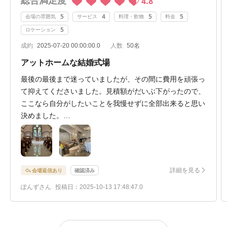
総合満足度
4.8
5
4
5
5
会場の雰囲気
サービス
料理・飲物
料金
5
ロケーション
成約
2025-07-20 00:00:00.0
人数
50名
アットホームな結婚式場
最後の最後まで迷っていましたが、その間に費用を頑張っ
て抑えてくださいました。見積額がだいぶ下がったので、
ここなら自分がしたいことを我慢せずに全部出来ると思い
決めました。
チャペルや披露宴会場は比較的小さめですが、呼ぶ人数に
ピッタリだと思いました。
1回目の見学の時に案内してくださった方がとても良い方
でアイデアもたくさん出してくださいましたが、成約後の
詳細を見る
会場返信あり
確認済み
打ち合わせはまた別のプランナーさんになるので、人で決
ぽんずさん
投稿日：2025-10-13 17:48:47.0
めるのは要注意だと思います。
また、試食した際の料理はどれも最高に美味しかったで
す。チャペル、披露宴会場すべて綺麗でした。
挙式後フラワーシャワーをするとしたら、階段が狭そうな