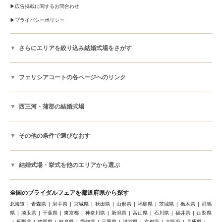
広告掲載に関するお問合わせ
プライバシーポリシー
さらにエリアを絞り込み結婚式場をさがす
フェリシアコートの各ページへのリンク
西三河・蒲郡の結婚式場
その他の条件で選びなおす
結婚式場・挙式を他のエリアから選ぶ
全国のブライダルフェアを都道府県から探す
北海道
青森県
岩手県
宮城県
秋田県
山形県
福島県
茨城県
栃木県
群馬
県
埼玉県
千葉県
東京都
神奈川県
新潟県
富山県
石川県
福井県
山梨県
長野県
静岡県
岐阜県
愛知県
三重県
滋賀県
京都府
大阪府
兵庫県