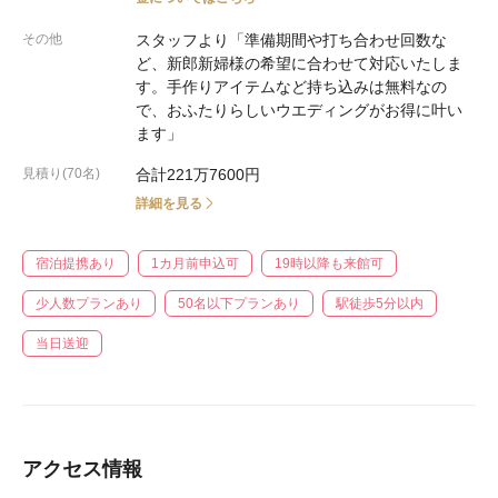
その他
スタッフより「準備期間や打ち合わせ回数な
ど、新郎新婦様の希望に合わせて対応いたしま
す。手作りアイテムなど持ち込みは無料なの
で、おふたりらしいウエディングがお得に叶い
ます」
見積り(70名)
合計221万7600円
詳細を見る
宿泊提携あり
1カ月前申込可
19時以降も来館可
少人数プランあり
50名以下プランあり
駅徒歩5分以内
当日送迎
アクセス情報