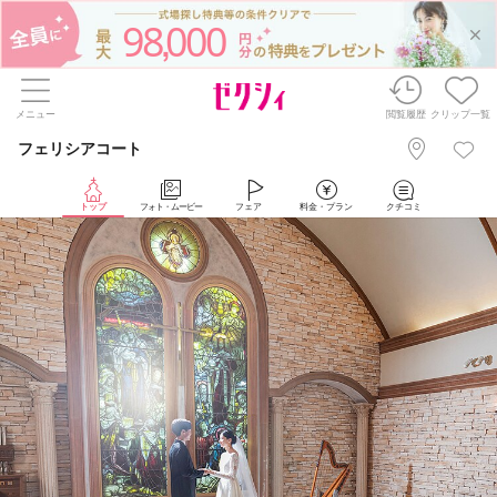
98
000
,
メニュー
閲覧履歴
クリップ一覧
フェリシアコート
トップ
フォト・ムービー
フェア
料金・プラン
クチコミ