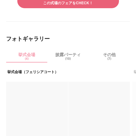
アす
この式場のフェアをCHECK！
アす
る
る
フォトギャラリー
挙式会場
披露パーティ
その他
(4)
(10)
(7)
挙式会場（フェリシアコート）