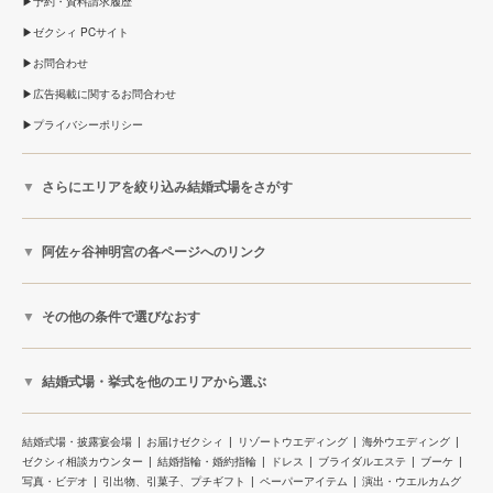
予約・資料請求履歴
ゼクシィ PCサイト
お問合わせ
広告掲載に関するお問合わせ
プライバシーポリシー
さらにエリアを絞り込み結婚式場をさがす
阿佐ヶ谷神明宮の各ページへのリンク
その他の条件で選びなおす
結婚式場・挙式を他のエリアから選ぶ
結婚式場・披露宴会場
お届けゼクシィ
リゾートウエディング
海外ウエディング
ゼクシィ相談カウンター
結婚指輪・婚約指輪
ドレス
ブライダルエステ
ブーケ
写真・ビデオ
引出物、引菓子、プチギフト
ペーパーアイテム
演出・ウエルカムグ