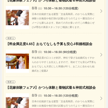
8/8
10:30～16:30 (120分程度)
(土)
日本の伝統的である髪型「文金高島田」のかつらを実際に
体験☆白無垢や色打掛の試着も行うのでより一層当日のイ
メージも膨らみます。初めての方が多いのでこの機会にぜ
ひ♪専任の美容スタッフがご相談に乗ります。
【料金満足度4.65】おもてなしも予算も安心♪和婚相談会
8/9
10:30～16:30 (90分程度)
(日)
料金満足度の口コミが好評。神社で挙げる結婚式をイチか
らわかりやすくお伝えしますので、初めてでも安心♪予算も
おもてなしも大切にした和婚が叶う。お二人に合わせた結
婚式をご提案♪
【花嫁体験フェア♪】かつら体験と着物試着＆神前式相談会
8/9
10:30～16:30 (120分程度)
(日)
日本の伝統的である髪型「文金高島田」のかつらを実際に
体験☆白無垢や色打掛の試着も行うのでより一層当日のイ