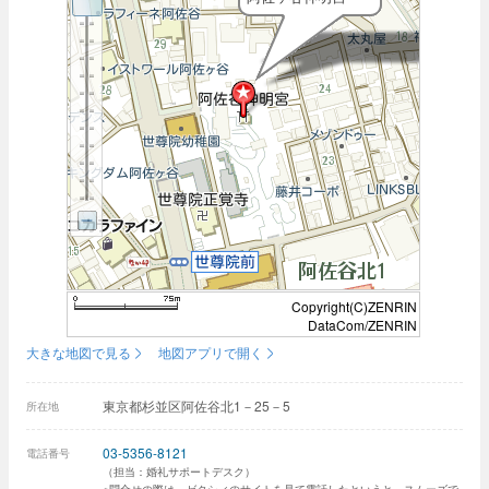
Copyright(C)ZENRIN
DataCom/ZENRIN
大きな地図で見る
地図アプリで開く
東京都杉並区阿佐谷北1－25－5
所在地
03-5356-8121
電話番号
（担当：婚礼サポートデスク）