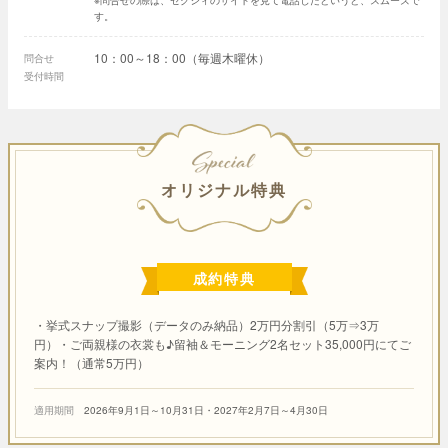
※問合せの際は、ゼクシィのサイトを見て電話したというと、スムーズで
す。
10：00～18：00（毎週木曜休）
問合せ
受付時間
SPECIAL
オリジナル特典
成約特典
・挙式スナップ撮影（データのみ納品）2万円分割引（5万⇒3万
円）・ご両親様の衣裳も♪留袖＆モーニング2名セット35,000円にてご
案内！（通常5万円）
適用期間
2026年9月1日～10月31日・2027年2月7日～4月30日