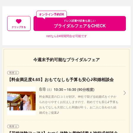
オンライン予約OK
ドレス試着や試食も楽しい
ブライダルフェアをCHECK
クリップする
netなら24時間問合せ可能です
今週末予約可能なブライダルフェア
【料金満足度4.65】おもてなしも予算も安心♪和婚相談会
8/8
10:30～16:30 (90分程度)
(土)
料金満足度の口コミが好評。神社で挙げる結婚式をイチか
らわかりやすくお伝えしますので、初めてでも安心♪予算も
おもてなしも大切にした和婚が叶う。お二人に合わせた結
婚式をご提案♪
【花嫁体験フェア♪】かつら体験と着物試着＆神前式相談会