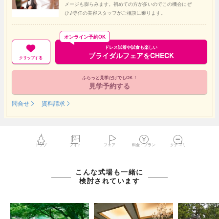
メージも膨らみます。初めての方が多いのでこの機会にぜ
ひ♪専任の美容スタッフがご相談に乗ります。
オンライン予約OK
ドレス試着や試食も楽しい
ブライダルフェアをCHECK
クリップする
ふらっと見学だけでもOK！
見学予約する
問合せ
資料請求
トップ
フォト
フェア
料金・プラン
クチコミ
こんな式場も一緒に
検討されています