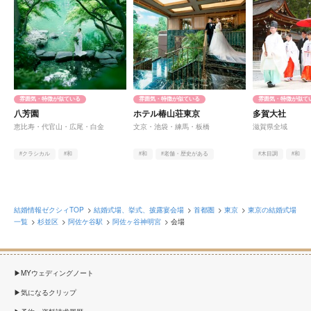
雰囲気・特徴が似ている
雰囲気・特徴が似ている
雰囲気・特徴が似て
八芳園
ホテル椿山荘東京
多賀大社
恵比寿・代官山・広尾・白金
文京・池袋・練馬・板橋
滋賀県全域
#クラシカル
#和
#和
#老舗・歴史がある
#木目調
#和
#老舗・歴史がある
#緑豊か
#老舗・歴史がある
結婚情報ゼクシィTOP
結婚式場、挙式、披露宴会場
首都圏
東京
東京の結婚式場
一覧
杉並区
阿佐ケ谷駅
阿佐ヶ谷神明宮
会場
MYウェディングノート
気になるクリップ