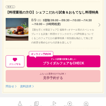
【料理重視の方◎】シェフこだわり試食＆おもてなし料理特典
8/9
5部制 09:00～/09:30～/10:00～/14:30
(日)
～/18:00～ (3時間程度)
【贅を尽くす限定フェア】福島牛×オマール等のスペシャル
プレートを試食！料理やドリンクのランクUP特典もついて
くるこのフェアだけの豪華特典！特別感を独占して海と空
の絶景を眺めながらの試食を楽しんで
オンライン予約OK
ドレス試着や試食も楽しい
ブライダルフェアをCHECK
クリップする
ふらっと見学だけでもOK！
見学予約する
問合せ
資料請求