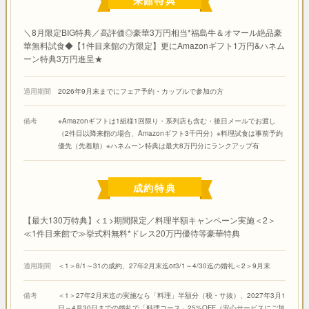
＼8月限定BIG特典／高評価◎豪華3万円相当*福島牛＆オマール絶品豪
華無料試食◆【1件目来館の方限定】更にAmazonギフト1万円&ハネム
ーン特典3万円進呈★
適用期間
2026年9月末までにフェア予約・カップルで参加の方
備考
※Amazonギフトは1組様1回限り・系列店も含む・後日メールでお渡し
（2件目以降来館の場合、Amazonギフト3千円分）※料理試食は事前予約
優先（先着順）※ハネムーン特典は最大8万円分にランクアップ有
成約特典
【最大130万特典】<１>期間限定／料理半額キャンペーン実施＜2＞
≪1件目来館で≫挙式料無料*ドレス20万円優待等豪華特典
適用期間
＜1＞8/1～31の成約、27年2月末迄or3/1～4/30迄の婚礼＜2＞9月末
備考
＜1＞27年2月末迄の実施なら「料理」半額分（税・サ抜）、2027年3月1
日～4月30日までの婚礼で「料理コース」25%OFF（安心サービスにご加