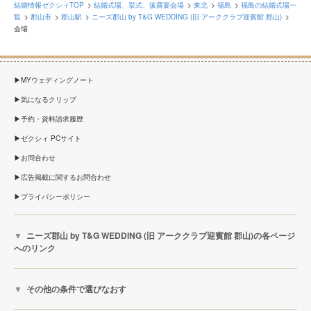
結婚情報ゼクシィTOP
結婚式場、挙式、披露宴会場
東北
福島
福島の結婚式場一
覧
郡山市
郡山駅
ニーズ郡山 by T&G WEDDING (旧 アーククラブ迎賓館 郡山)
会場
MYウェディングノート
気になるクリップ
予約・資料請求履歴
ゼクシィ PCサイト
お問合わせ
広告掲載に関するお問合わせ
プライバシーポリシー
ニーズ郡山 by T&G WEDDING (旧 アーククラブ迎賓館 郡山)の各ページ
へのリンク
その他の条件で選びなおす