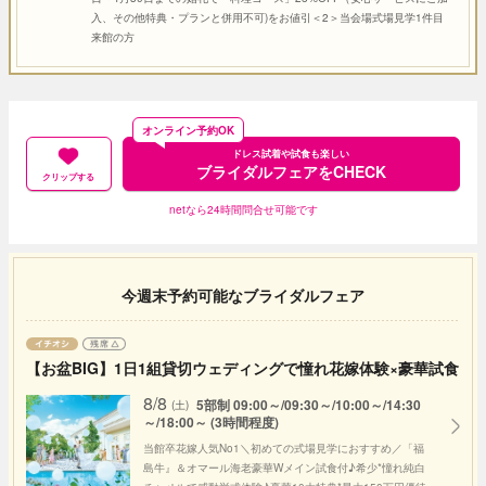
入、その他特典・プランと併用不可)をお値引＜2＞当会場式場見学1件目
来館の方
オンライン予約OK
ドレス試着や試食も楽しい
ブライダルフェアをCHECK
クリップする
netなら24時間問合せ可能です
今週末予約可能なブライダルフェア
【お盆BIG】1日1組貸切ウェディングで憧れ花嫁体験×豪華試食
8/8
5部制 09:00～/09:30～/10:00～/14:30
(土)
～/18:00～ (3時間程度)
当館卒花嫁人気No1＼初めての式場見学におすすめ／「福
島牛』＆オマール海老豪華Wメイン試食付♪希少*憧れ純白