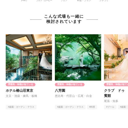
トップ
フォト・ムービー
フェア
料金・プラン
クチコミ
こんな式場も一緒に
検討されています
雰囲気・特徴が似ている
雰囲気・特徴が似ている
雰囲気・特徴が似て
ホテル椿山荘東京
八芳園
クラブ ドゥ
賓館
文京・池袋・練馬・板橋
恵比寿・代官山・広尾・白金
尾張・知多
#庭園・ガーデン・テラス
#庭園・ガーデン・テラス
#料理
#プール
#庭園
#オンライン相談有
#ヨーロピアン
#オンライン相談有
#自然光