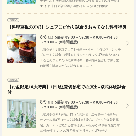
チャペルで感動挙式体験♪豪華10大特典*最大150万円優待
★1件目来館で挙式全額×新作ドレスも20万円優待
【料理重視の方◎】シェフこだわり試食＆おもてなし料理特典
8/8
5部制 09:00～/09:30～/10:00～/14:30
(土)
～/18:00～ (3時間程度)
【贅を尽くす限定フェア】福島牛×オマール等のスペシャル
プレートを試食！料理やドリンクのランクUP特典もついて
くるこのフェアだけの豪華特典！特別感を独占して海と空
の絶景を眺めながらの試食を楽しんで
【お盆限定10大特典】1日1組貸切邸宅での演出×挙式体験試食
付
8/9
5部制 09:00～/09:30～/10:00～/14:30
(日)
～/18:00～ (3時間程度)
【初見学◎ALL体験】口コミ高評価！黒毛和牛『福島牛』
オマール等3万コースを試食♪1組貸切のプール付き貸切邸
宅。ガーデンと繋がる会場は演出が広がる♪1件目来館で挙
式料無料*ドレス20万円優待*料理ランクUP特典♪