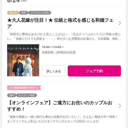
残席
無料
リアルタイム予約
★大人花嫁が注目！★ 伝統と格式を感じる和婚フェ
ア
「神前式に興味があるけれど見たことがない」「式はチャペルがいいけど和装も着た
い」「前撮りだけでも和装を・・・」和モダンな雰囲気の会場から、日本庭園、神前会
場の見学まで盛りだくさん！(AMの部オススメ)
10:00～
14:00～
2時間30分程度
フェア予約
詳しくみる
無料
オンライン相談
【オンラインフェア】ご遠方にお住いのカップルお
すすめ！
「家族や親族と一緒に旅行を兼ねた結婚式を行いたい！」そんなご相談が年々増加！
オンラインでもご安心いただけるベテランのスタッフが対応いたします。