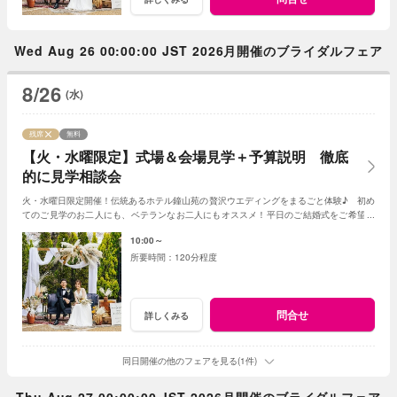
Wed Aug 26 00:00:00 JST 2026月開催のブライダルフェア
8/26
(水)
残席
無料
【火・水曜限定】式場＆会場見学＋予算説明 徹底
的に見学相談会
火・水曜日限定開催！伝統あるホテル鐘山苑の贅沢ウエディングをまるごと体験♪ 初め
てのご見学のお二人にも、ベテランなお二人にもオススメ！平日のご結婚式をご希望の
お二人には特別プランも♪
10:00～
120分程度
問合せ
詳しくみる
同日開催の他のフェアを見る(1件)
Thu Aug 27 00:00:00 JST 2026月開催のブライダルフェア