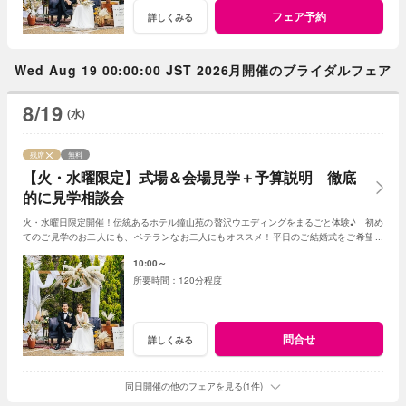
フェア予約
詳しくみる
Wed Aug 19 00:00:00 JST 2026月開催のブライダルフェア
8/19
(水)
残席
無料
【火・水曜限定】式場＆会場見学＋予算説明 徹底
的に見学相談会
火・水曜日限定開催！伝統あるホテル鐘山苑の贅沢ウエディングをまるごと体験♪ 初め
てのご見学のお二人にも、ベテランなお二人にもオススメ！平日のご結婚式をご希望の
お二人には特別プランも♪
10:00～
120分程度
問合せ
詳しくみる
同日開催の他のフェアを見る(1件)