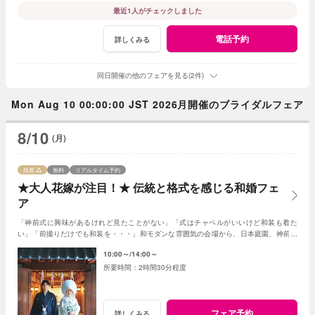
最近1人がチェックしました
電話予約
詳しくみる
同日開催の他のフェアを見る(2件)
Mon Aug 10 00:00:00 JST 2026月開催のブライダルフェア
8/10
(月)
残席
無料
リアルタイム予約
★大人花嫁が注目！★ 伝統と格式を感じる和婚フェ
ア
「神前式に興味があるけれど見たことがない」「式はチャペルがいいけど和装も着た
い」「前撮りだけでも和装を・・・」和モダンな雰囲気の会場から、日本庭園、神前会
場の見学まで盛りだくさん！(AMの部オススメ)
10:00～
14:00～
2時間30分程度
フェア予約
詳しくみる