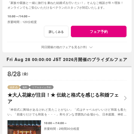
「家族や親族と一緒に旅行を兼ねた結婚式を行いたい！」そんなご相談が年々増加！
オンラインでもご安心いただけるベテランのスタッフが対応いたします。
10:00～
14:00～
120分程度
フェア予約
詳しくみる
同日開催の他のフェアを見る(1件)
Fri Aug 28 00:00:00 JST 2026月開催のブライダルフェア
8/28
(金)
残席
無料
リアルタイム予約
★大人花嫁が注目！★ 伝統と格式を感じる和婚フェ
ア
「神前式に興味があるけれど見たことがない」「式はチャペルがいいけど和装も着た
い」「前撮りだけでも和装を・・・」和モダンな雰囲気の会場から、日本庭園、神前会
場の見学まで盛りだくさん！(AMの部オススメ)
10:00～
14:00～
2時間30分程度