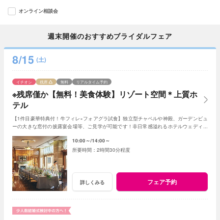
オンライン相談会
週末開催のおすすめブライダルフェア
8/15
(土)
イチオシ
残席
無料
リアルタイム予約
※残席僅か【無料！美食体験】リゾート空間＊上質ホ
テル
【1件目豪華特典付！牛フィレ×フォアグラ試食】独立型チャペルや神殿、ガーデンビュ
ーの大きな窓付の披露宴会場等、ご見学が可能です！非日常感溢れるホテルウェディン
グをぜひご体感ください
10:00～
14:00～
2時間30分程度
フェア予約
詳しくみる