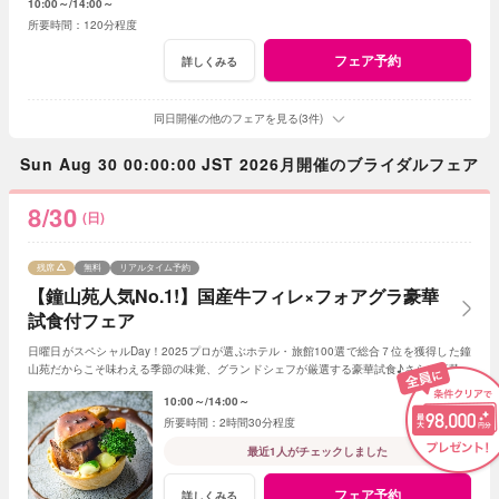
10:00～
14:00～
120分程度
フェア予約
詳しくみる
同日開催の他のフェアを見る(3件)
Sun Aug 30 00:00:00 JST 2026月開催のブライダルフェア
8/30
(日)
残席
無料
リアルタイム予約
【鐘山苑人気No.1!】国産牛フィレ×フォアグラ豪華
試食付フェア
日曜日がスペシャルDay！2025プロが選ぶホテル・旅館100選で総合７位を獲得した鐘
山苑だからこそ味わえる季節の味覚、グランドシェフが厳選する豪華試食♪さらに豪華限
定特典もあり！(★AMの部オススメ)
10:00～
14:00～
2時間30分程度
最近1人がチェックしました
フェア予約
詳しくみる