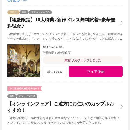
残席
無料
リアルタイム予約
【組数限定】10大特典×新作ドレス無料試着×豪華無
料試食♪
花嫁体験と言えば、ウエディングドレス試着！「ドレスを試着してみたら、結婚式のイ
メージが出来た」「このドレスを着るなら、こんな入場してみたい」など結婚式をリア
ルに感じられるはず。
10:00～
14:00～
3時間程度
最近1人がチェックしました
フェア予約
詳しくみる
無料
オンライン相談
【オンラインフェア】ご遠方にお住いのカップルお
すすめ！
「家族や親族と一緒に旅行を兼ねた結婚式を行いたい！」そんなご相談が年々増加！
オンラインでもご安心いただけるベテランのスタッフが対応いたします。