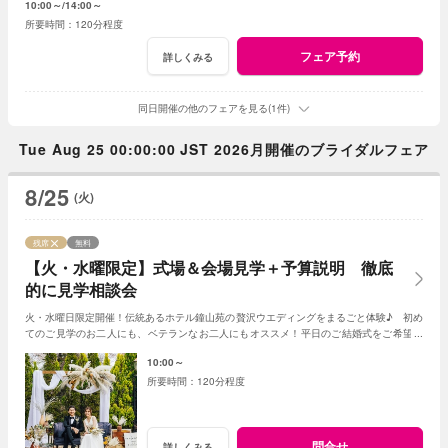
10:00～
14:00～
120分程度
フェア予約
詳しくみる
同日開催の他のフェアを見る(1件)
Tue Aug 25 00:00:00 JST 2026月開催のブライダルフェア
8/25
(火)
残席
無料
【火・水曜限定】式場＆会場見学＋予算説明 徹底
的に見学相談会
火・水曜日限定開催！伝統あるホテル鐘山苑の贅沢ウエディングをまるごと体験♪ 初め
てのご見学のお二人にも、ベテランなお二人にもオススメ！平日のご結婚式をご希望の
お二人には特別プランも♪
10:00～
120分程度
問合せ
詳しくみる