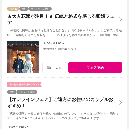
残席
無料
リアルタイム予約
★大人花嫁が注目！★ 伝統と格式を感じる和婚フェ
ア
「神前式に興味があるけれど見たことがない」「式はチャペルがいいけど和装も着た
い」「前撮りだけでも和装を・・・」和モダンな雰囲気の会場から、日本庭園、神前会
場の見学まで盛りだくさん！(AMの部オススメ)
10:00～
14:00～
2時間30分程度
フェア予約
詳しくみる
無料
オンライン相談
【オンラインフェア】ご遠方にお住いのカップルお
すすめ！
「家族や親族と一緒に旅行を兼ねた結婚式を行いたい！」そんなご相談が年々増加！
オンラインでもご安心いただけるベテランのスタッフが対応いたします。
10:00～
14:00～