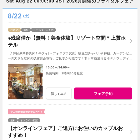
Sat Aug 22 00:00:00 JST 2026月開催のブライダルフェア
8/22
(土)
残席
無料
リアルタイム予約
※残席僅か【無料！美食体験】リゾート空間＊上質ホ
テル
【1件目豪華特典付！牛フィレ×フォアグラ試食】独立型チャペルや神殿、ガーデンビュ
ーの大きな窓付の披露宴会場等、ご見学が可能です！非日常感溢れるホテルウェディン
グをぜひご体感ください
10:00～
14:00～
2時間30分程度
フェア予約
詳しくみる
無料
オンライン相談
【オンラインフェア】ご遠方にお住いのカップルお
すすめ！