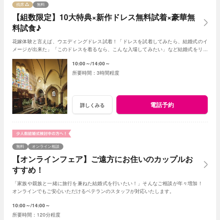
残席
無料
【組数限定】10大特典×新作ドレス無料試着×豪華無
料試食♪
花嫁体験と言えば、ウエディングドレス試着！「ドレスを試着してみたら、結婚式のイ
メージが出来た」「このドレスを着るなら、こんな入場してみたい」など結婚式をリア
ルに感じられるはず。
10:00～
14:00～
3時間程度
電話予約
詳しくみる
無料
オンライン相談
【オンラインフェア】ご遠方にお住いのカップルお
すすめ！
「家族や親族と一緒に旅行を兼ねた結婚式を行いたい！」そんなご相談が年々増加！
オンラインでもご安心いただけるベテランのスタッフが対応いたします。
10:00～
14:00～
120分程度