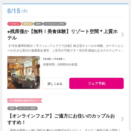
8/15
(土)
イチオシ
残席
無料
リアルタイム予約
※残席僅か【無料！美食体験】リゾート空間＊上質ホ
テル
【1件目豪華特典付！牛フィレ×フォアグラ試食】独立型チャペルや神殿、ガーデンビュ
ーの大きな窓付の披露宴会場等、ご見学が可能です！非日常感溢れるホテルウェディン
グをぜひご体感ください
10:00～
14:00～
2時間30分程度
フェア予約
詳しくみる
無料
オンライン相談
【オンラインフェア】ご遠方にお住いのカップルお
すすめ！
「家族や親族と一緒に旅行を兼ねた結婚式を行いたい！」そんなご相談が年々増加！