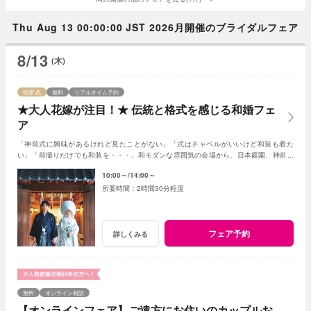
Thu Aug 13 00:00:00 JST 2026月開催のブライダルフェア
8/13
(木)
残席
無料
リアルタイム予約
★大人花嫁が注目！★ 伝統と格式を感じる和婚フェ
ア
「神前式に興味があるけれど見たことがない」「式はチャペルがいいけど和装も着た
い」「前撮りだけでも和装を・・・」和モダンな雰囲気の会場から、日本庭園、神前会
場の見学まで盛りだくさん！(AMの部オススメ)
10:00～
14:00～
2時間30分程度
フェア予約
詳しくみる
無料
オンライン相談
【オンラインフェア】ご遠方にお住いのカップルお