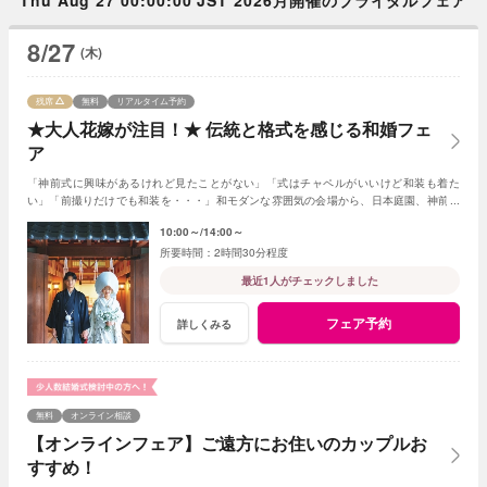
8/27
(木)
残席
無料
リアルタイム予約
★大人花嫁が注目！★ 伝統と格式を感じる和婚フェ
ア
「神前式に興味があるけれど見たことがない」「式はチャペルがいいけど和装も着た
い」「前撮りだけでも和装を・・・」和モダンな雰囲気の会場から、日本庭園、神前会
場の見学まで盛りだくさん！(AMの部オススメ)
10:00～
14:00～
2時間30分程度
最近1人がチェックしました
フェア予約
詳しくみる
無料
オンライン相談
【オンラインフェア】ご遠方にお住いのカップルお
すすめ！