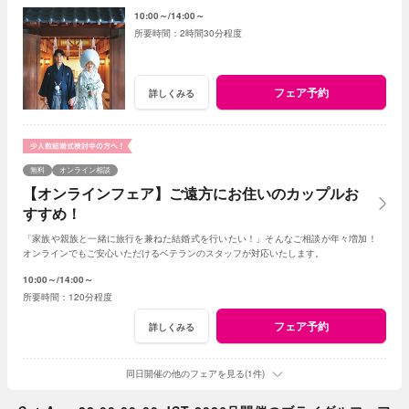
場の見学まで盛りだくさん！(AMの部オススメ)
10:00～
14:00～
2時間30分程度
フェア予約
詳しくみる
無料
オンライン相談
【オンラインフェア】ご遠方にお住いのカップルお
すすめ！
「家族や親族と一緒に旅行を兼ねた結婚式を行いたい！」そんなご相談が年々増加！
オンラインでもご安心いただけるベテランのスタッフが対応いたします。
10:00～
14:00～
120分程度
フェア予約
詳しくみる
同日開催の他のフェアを見る(1件)