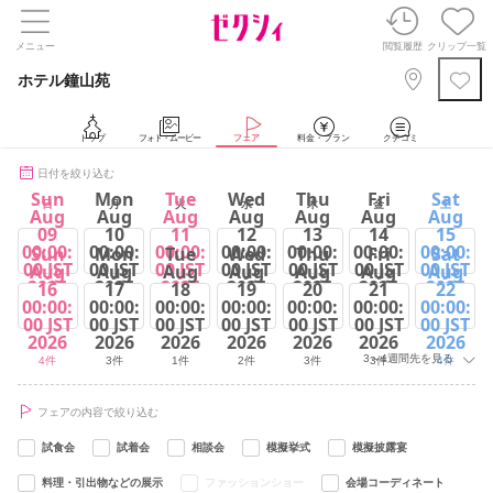
メニュー
閲覧履歴
クリップ一覧
ホテル鐘山苑
トップ
フォト・ムービー
フェア
料金・プラン
クチコミ
日付を絞り込む
Sun
Mon
Tue
Wed
Thu
Fri
Sat
日
月
火
水
木
金
土
Aug
Aug
Aug
Aug
Aug
Aug
Aug
09
10
11
12
13
14
15
00:00:
00:00:
00:00:
00:00:
00:00:
00:00:
00:00:
Sun
Mon
Tue
Wed
Thu
Fri
Sat
00 JST
00 JST
00 JST
00 JST
00 JST
00 JST
00 JST
Aug
Aug
Aug
Aug
Aug
Aug
Aug
2026
2026
2026
2026
2026
2026
2026
16
17
18
19
20
21
22
00:00:
00:00:
00:00:
00:00:
00:00:
00:00:
00:00:
4件
3件
4件
2件
3件
3件
4件
00 JST
00 JST
00 JST
00 JST
00 JST
00 JST
00 JST
2026
2026
2026
2026
2026
2026
2026
3～4週間先を見る
4件
3件
1件
2件
3件
3件
4件
フェアの内容で絞り込む
試食会
試着会
相談会
模擬挙式
模擬披露宴
料理・引出物などの展示
ファッションショー
会場コーディネート