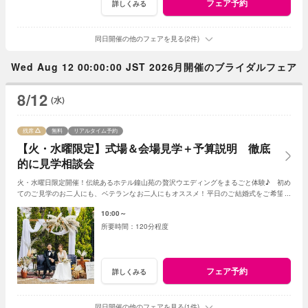
フェア予約
詳しくみる
同日開催の他のフェアを見る(2件)
Wed Aug 12 00:00:00 JST 2026月開催のブライダルフェア
8/12
(水)
残席
無料
リアルタイム予約
【火・水曜限定】式場＆会場見学＋予算説明 徹底
的に見学相談会
火・水曜日限定開催！伝統あるホテル鐘山苑の贅沢ウエディングをまるごと体験♪ 初め
てのご見学のお二人にも、ベテランなお二人にもオススメ！平日のご結婚式をご希望の
お二人には特別プランも♪
10:00～
120分程度
フェア予約
詳しくみる
同日開催の他のフェアを見る(1件)