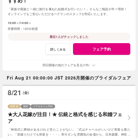
すすめ！
「家族や親族と一緒に旅行を兼ねた結婚式を行いたい！」そんなご相談が年々増加！
オンラインでもご安心いただけるベテランのスタッフが対応いたします。
10:00～
14:00～
120分程度
最近1人がチェックしました
フェア予約
詳しくみる
同日開催の他のフェアを見る(1件)
Fri Aug 21 00:00:00 JST 2026月開催のブライダルフェア
8/21
(金)
残席
無料
リアルタイム予約
★大人花嫁が注目！★ 伝統と格式を感じる和婚フェ
ア
「神前式に興味があるけれど見たことがない」「式はチャペルがいいけど和装も着た
い」「前撮りだけでも和装を・・・」和モダンな雰囲気の会場から、日本庭園、神前会