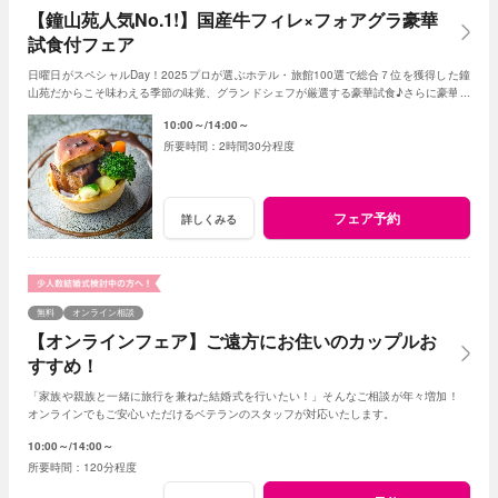
【鐘山苑人気No.1!】国産牛フィレ×フォアグラ豪華
試食付フェア
日曜日がスペシャルDay！2025プロが選ぶホテル・旅館100選で総合７位を獲得した鐘
山苑だからこそ味わえる季節の味覚、グランドシェフが厳選する豪華試食♪さらに豪華限
定特典もあり！(★AMの部オススメ)
10:00～
14:00～
2時間30分程度
フェア予約
詳しくみる
無料
オンライン相談
【オンラインフェア】ご遠方にお住いのカップルお
すすめ！
「家族や親族と一緒に旅行を兼ねた結婚式を行いたい！」そんなご相談が年々増加！
オンラインでもご安心いただけるベテランのスタッフが対応いたします。
10:00～
14:00～
120分程度