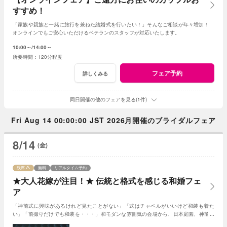
すすめ！
「家族や親族と一緒に旅行を兼ねた結婚式を行いたい！」そんなご相談が年々増加！
オンラインでもご安心いただけるベテランのスタッフが対応いたします。
10:00～
14:00～
120分程度
フェア予約
詳しくみる
同日開催の他のフェアを見る(1件)
Fri Aug 14 00:00:00 JST 2026月開催のブライダルフェア
8/14
(金)
残席
無料
リアルタイム予約
★大人花嫁が注目！★ 伝統と格式を感じる和婚フェ
ア
「神前式に興味があるけれど見たことがない」「式はチャペルがいいけど和装も着た
い」「前撮りだけでも和装を・・・」和モダンな雰囲気の会場から、日本庭園、神前会
場の見学まで盛りだくさん！(AMの部オススメ)