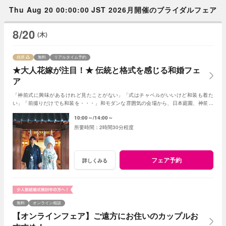
Thu Aug 20 00:00:00 JST 2026月開催のブライダルフェア
8/20
(木)
残席
無料
リアルタイム予約
★大人花嫁が注目！★ 伝統と格式を感じる和婚フェ
ア
「神前式に興味があるけれど見たことがない」「式はチャペルがいいけど和装も着た
い」「前撮りだけでも和装を・・・」和モダンな雰囲気の会場から、日本庭園、神前会
場の見学まで盛りだくさん！(AMの部オススメ)
10:00～
14:00～
2時間30分程度
フェア予約
詳しくみる
無料
オンライン相談
【オンラインフェア】ご遠方にお住いのカップルお