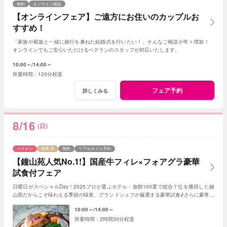
無料
オンライン相談
【オンラインフェア】ご遠方にお住いのカップルお
すすめ！
「家族や親族と一緒に旅行を兼ねた結婚式を行いたい！」そんなご相談が年々増加！
オンラインでもご安心いただけるベテランのスタッフが対応いたします。
10:00～
14:00～
120分程度
フェア予約
詳しくみる
8/16
(日)
イチオシ
残席
無料
リアルタイム予約
【鐘山苑人気No.1!】国産牛フィレ×フォアグラ豪華
試食付フェア
日曜日がスペシャルDay！2025プロが選ぶホテル・旅館100選で総合７位を獲得した鐘
山苑だからこそ味わえる季節の味覚、グランドシェフが厳選する豪華試食♪さらに豪華限
定特典もあり！(★AMの部オススメ)
10:00～
14:00～
2時間30分程度