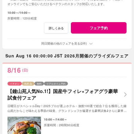
オンラインでもご安心いただけるベテランのスタッフが対応いたします。
10:00～
14:00～
120分程度
フェア予約
詳しくみる
同日開催の他のフェアを見る(2件)
Sun Aug 16 00:00:00 JST 2026月開催のブライダルフェア
8/16
(日)
イチオシ
残席
無料
リアルタイム予約
【鐘山苑人気No.1!】国産牛フィレ×フォアグラ豪華
試食付フェア
日曜日がスペシャルDay！2025プロが選ぶホテル・旅館100選で総合７位を獲得した鐘
山苑だからこそ味わえる季節の味覚、グランドシェフが厳選する豪華試食♪さらに豪華限
定特典もあり！(★AMの部オススメ)
10:00～
14:00～
2時間30分程度