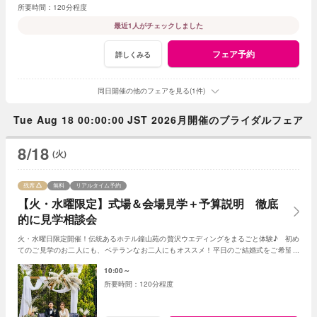
120分程度
最近1人がチェックしました
フェア予約
詳しくみる
同日開催の他のフェアを見る(1件)
Tue Aug 18 00:00:00 JST 2026月開催のブライダルフェア
8/18
(火)
残席
無料
リアルタイム予約
【火・水曜限定】式場＆会場見学＋予算説明 徹底
的に見学相談会
火・水曜日限定開催！伝統あるホテル鐘山苑の贅沢ウエディングをまるごと体験♪ 初め
てのご見学のお二人にも、ベテランなお二人にもオススメ！平日のご結婚式をご希望の
お二人には特別プランも♪
10:00～
120分程度