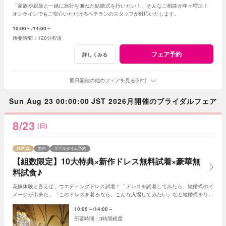
「家族や親族と一緒に旅行を兼ねた結婚式を行いたい！」そんなご相談が年々増加！
オンラインでもご安心いただけるベテランのスタッフが対応いたします。
10:00～
14:00～
120分程度
フェア予約
詳しくみる
同日開催の他のフェアを見る(2件)
Sun Aug 23 00:00:00 JST 2026月開催のブライダルフェア
8/23
(日)
残席
無料
リアルタイム予約
【組数限定】10大特典×新作ドレス無料試着×豪華無
料試食♪
花嫁体験と言えば、ウエディングドレス試着！「ドレスを試着してみたら、結婚式のイ
メージが出来た」「このドレスを着るなら、こんな入場してみたい」など結婚式をリア
ルに感じられるはず。
10:00～
14:00～
3時間程度