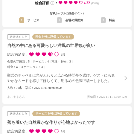
総合評価
：
4.32
(838件)
先輩カップルの評価ポイント
1
サービス
2
会場の雰囲気
3
料金
料金を特に評価しています
自然の中にある可愛らしい洋風の世界観が良い
総合満足度
3.8
会場の雰囲気：
5
サービス：
4
料理・飲物：
3
料金：
4
ロケーション：
3
挙式のチャペルは光がふわりと広がる時間帯を選び、ゲストにも爽
やかなムードを感じてほしくて、明るめの色調で統一しました。披
露宴では、ゲストがくつろげるように椅子の配置を広めにとり、テ
人数
70名
挙式
2025-11-01 00:00:00.0
ーブルには小瓶に入れたメッセージを置いておもてなしをしまし
た。
よこやまさん
投稿日：2025-11-11 23:09:12.0
サービスを特に評価しています
落ち着いた自然豊かな作りが心地よかったです
総合満足度
4.0