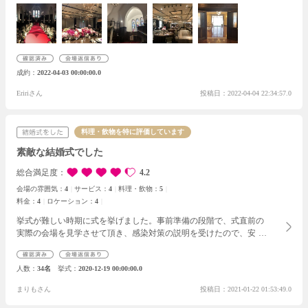
む光も素晴らしくて、私たちが歩いている姿を想像することができ
ました。また、スタッフの方々のサービスやおもてなしも素晴らし
く、ここに決めたポイントのひとつでもあります。見学の際に、
色々な質問をしたり予定より遅くなってしまったのにも関わらず、
最後まで疑問や不安点を聞いてくださったりと、とても親身で丁寧
な対応をして頂きました。これから時間をかけて人生一度の結婚式
成約
2022-04-03 00:00:00.0
を挙げるので、ここなら安心してお願いができると彼と意見は同じ
く、即決でした。希望ややりたい事ができるか事前に聞いたとこ
Eririさん
投稿日：2022-04-04 22:34:57.0
ろ、何でも答えて頂けたので見学の時点で聞く事ができよかったな
と思います。
料理・飲物を特に評価しています
素敵な結婚式でした
総合満足度
4.2
会場の雰囲気：
4
サービス：
4
料理・飲物：
5
料金：
4
ロケーション：
4
挙式が難しい時期に式を挙げました。
事前準備の段階で、式直前の
実際の会場を見学させて頂き、感染対策の説明を受けたので、安心
して当日を迎えられました。
プランナーさんを含め、式に関わった
全てのスタッフさんの対応が素晴らしく、打ち合わせやドレス選び
人数
34名
挙式
2020-12-19 00:00:00.0
がスムーズに行えました。
また、なんと言ってもお料理が美味し
く、特にお寿司はゲストからも大好評でした。生もの以外のお持ち
まりもさん
投稿日：2021-01-22 01:53:49.0
帰りができたため、帰ってから夫と一緒に食べましたが、とても美
味しかったです。
小規模だったため、当初ウェディングケーキは用