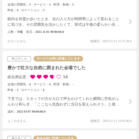
会場の雰囲気：
5
サービス：
5
料理・飲物：
3
料金：
4
ロケーション：
3
館内を何度か歩いたとき、光の入り方が時間帯によって変わること
に気づき、その雰囲気を活かしたくて、挙式は午後の柔らかい光が
入る時間に設定しました。
披露宴では、テーブルごとにゲストが自
人数
70名
挙式
2025-11-01 00:00:00.0
然に交流できる空気を作りました。実際に当日は、普段ゆっくり話
さない親戚同士が少し照れくさそうに笑い合っていて、その様子を
かりいりさん
投稿日：2025-11-11 21:37:38.0
見て胸が温かくなりました。
サービスを特に評価しています
豊かで壮大な自然に囲まれた会場でした
総合満足度
3.8
会場の雰囲気：
4
サービス：
4
料理・飲物：
-
料金：
3
ロケーション：
4
下見では、スタッフの方が入口で声をかけてくれた瞬間に空気がふ
んわり和らぎ、「ここなら気負わずに当日を迎えられそう」と感じ
ました。成約前には、披露宴会場の色味が写真にどう写るか、ゲス
成約
2025-03-07 00:00:00.0
ト席から新郎新婦の姿がどんな距離感で見えるか、ヘアメイクルー
ムの明るさなども細かくチェックしました。プランは挙式と披露宴
よこやまさん
投稿日：2025-11-11 23:02:06.0
に加えて、衣装を2着組み込んだ気分が高まる内容にしました。な
のでこちらは、温かさを大切にしたい人や、落ち着きと可愛さのバ
ランスを求める人にすすめたい会場だと強く感じました。
料金を特に評価しています