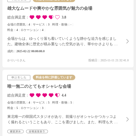
雄大なムードや爽やかな雰囲気が魅力の会場
総合満足度
3.8
会場の雰囲気：
4
サービス：
3
料理・飲物：
-
料金：
4
ロケーション：
4
会場からは、ゆっくり落ち着いていくような静かな迫力を感じまし
た。建物全体に歴史が積み重なった空気があり、華やかさよりも深
い安定感が先に伝わってくる感じでした。
特に、会場スタッフが示
成約
2025-02-22 00:00:00.0
した導線図が実務的で、当日の混雑や迷いが出ないよう緻密に考え
抜かれていた点に信頼が高まりました。
かりいりさん
投稿日：2025-11-11 21:32:41.0
料金を特に評価しています
唯一無二のとてもオシャレな会場
総合満足度
4.4
会場の雰囲気：
4
サービス：
5
料理・飲物：
5
料金：
5
ロケーション：
3
東北唯一の韓国式スタジオがあり、前撮りがオシャレかつカッコよ
く撮れるということもあり、ここを選びました。また、料理も大変
おいしかったため、すぐに決定しました。