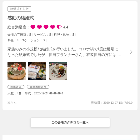
意しても大き過ぎるかと断念しようと思っていましたが、人数に合
わせて小さめのケーキにして頂だけたことが有難かったです。
一生
忘れられない、素敵な結婚式になりました。
いわやさんで挙式が出
感動の結婚式
来て、本当に良かったです。ありがとうございました！
総合満足度
4.4
会場の雰囲気：
5
サービス：
5
料理・飲物：
5
料金：
4
ロケーション：
3
家族のみの小規模な結婚式を行いました。
コロナ禍で1度は延期に
なった結婚式でしたが、担当プランナーさん、衣装担当の方には親
身になって相談にのって頂き、安心して結婚式当日を迎えることが
できました。挙式中も常に介添えスタッフが傍にいて下さり、安心
して式に臨むことができました。
披露宴は新しくリニューアルした
APT8で行いました。式を挙げたのが12月ということもあり、テー
ブルクロスがクリスマス仕様だったり、会場にはクリスマスツリー
が飾られていたりととても素敵な空間で過ごすことができました。
人数
4名
挙式
2020-12-24 00:00:00.0
オレンジをカービングして作った乾杯のカクテルはとても綺麗で美
味しいものでした。
６人での食事会ということもあり、ケーキ入刀
Mさん
投稿日：2020-12-27 15:47:50.0
は行わない予定でしたが、サプライズで可愛らしいケーキを用意し
て下さりファーストバイトはとても盛り上がりました。
その他にも
いわやさんからのプレゼントということで、目の前でお寿司をにぎ
って頂いたり、シャンパンや豪華な鯛しゃぶもお土産として頂きま
この会場のクチコミ一覧へ
した。北海道産昆布と鰹節、直火でじっくり焼いた鯛の骨を合わせ
たお出汁がとても美味しかったです。鯛しゃぶはネットからも注文
できるので、ぜひ頼んでみて下さい。
本当に一生の思い出になりま