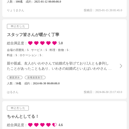
人数
100名
成約
2025-01-12 00:00:00.0
りょうまさん
投稿日：2025-01-15 20:05:45.0
スタッフ皆さんが暖かく丁寧
総合満足度
5.0
会場の雰囲気：
5
サービス：
5
料理・飲物：
5
料金：
5
ロケーション：
5
親や親戚、友人がいわやさんで結婚式を挙げており2人とも参列し
たことがあったこともあり、いわきの結婚式といえばいわやさんと
いうイメージが元々強かったこともあるかもしれません。しかし、
プランナーさんやスタッフの方々が本当に皆さん丁寧な対応で初め
人数
50名
成約
2024-06-30 00:00:00.0
てでも安心と納得してブライダルフェアに参加することができたこ
とが成約させて頂いた1番の理由だと感じています。
また、費用や
はるさん
投稿日：2024-06-30 23:17:43.0
プランに関しても分からないことが多かったのですが、分からない
ことや言い出しにくいことを聞きやすいような雰囲気で分かりやす
く、親切に丁寧に教えてくださりました。
また、プランに関しても
お話の中で適したものを考えて提示していただいたのも良かったと
思いました。
ちゃんとしてる！
総合満足度
4.6