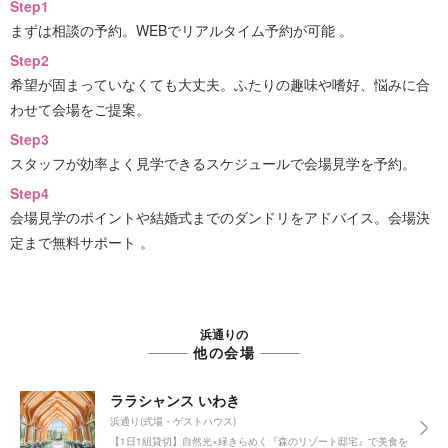
Step1
まずは相談の予約。WEBでリアルタイム予約が可能 。
Step2
希望が固まっていなくても大丈夫。ふたりの趣味や嗜好、悩みに合
わせて会場をご提案。
Step3
スタッフが効率よく見学できるスケジュールで会場見学を予約。
Step4
会場見学のポイントや結婚式までのダンドリをアドバイス。会場決
定まで無料サポート 。
浜通りの
他の会場
ララシャンス いわき
浜通り(式場・ゲストハウス)
【1日1組貸切】自然光×緑きらめく『森のリゾート邸宅』で美食を