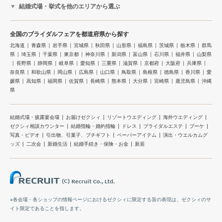
結婚式場・挙式を他のエリアから選ぶ
全国のブライダルフェアを都道府県から探す
北海道
青森県
岩手県
宮城県
秋田県
山形県
福島県
茨城県
栃木県
群馬
県
埼玉県
千葉県
東京都
神奈川県
新潟県
富山県
石川県
福井県
山梨県
長野県
静岡県
岐阜県
愛知県
三重県
滋賀県
京都府
大阪府
兵庫県
奈良県
和歌山県
岡山県
広島県
山口県
鳥取県
島根県
徳島県
香川県
愛
媛県
高知県
福岡県
佐賀県
長崎県
熊本県
大分県
宮崎県
鹿児島県
沖縄
県
結婚式場・披露宴会場
お届けゼクシィ
リゾートウエディング
海外ウエディング
ゼクシィ相談カウンター
結婚指輪・婚約指輪
ドレス
ブライダルエステ
ブーケ
写真・ビデオ
引出物、引菓子、プチギフト
ペーパーアイテム
演出・ウエルカムグ
ッズ
二次会
新婚生活
結婚手続き・保険・お金
新居
※各会場・各ショップの情報ページにおけるゼクシィに限定する旨の表現は、ゼクシィのサ
イト限定であることを指します。