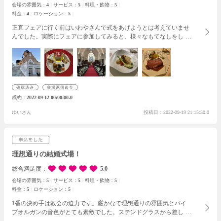
会場の雰囲気：
4
サービス：
5
料理・飲物：
5
料金：
4
ロケーション：
5
正直フェアに行く前はいわやさんで式をあげようとは考えていませ
んでした。実際にフェアに参加してみると、様々なもてなしをして
いただき感動しました。他の式場も行きましたが、ここまでのこと
はしてくれなかったのでいわやさんの対応は本当に素晴らしいと感
じました。初めから最後までもてなされているということがよく伝
わりましたし、ここなら大切なゲストの人たちを呼んでも大丈夫だ
ろうと安心感があり、ここに決めました！
「いわきの式場でちゃん
としてるのはいわや」
「やっぱりご飯が美味しい」ということはよ
成約
2022-09-12 00:00:00.0
く周りからも言われていましたが、実際に自分たちがフェアに参加
することで実感することができました。
これから様々な打ち合わせ
ゆいさん
投稿日：2022-09-19 21:15:30.0
など始まると思うのですが、夢を叶えていただきたいです。最後ま
でよろしくお願いします。
理想通りの結婚式場！
総合満足度
5.0
会場の雰囲気：
5
サービス：
5
料理・飲物：
5
料金：
5
ロケーション：
5
1番の決め手は教会の迫力です。厳かなで理想通りの雰囲気とパイ
プオルガンの音色がとても素敵でした。ステンドグラスから差し込