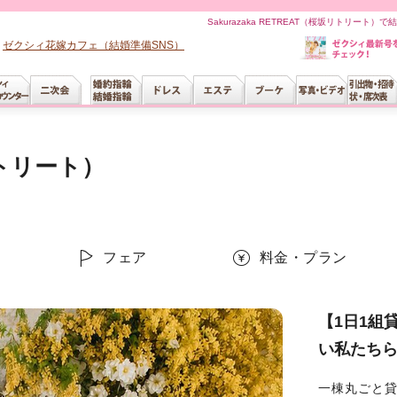
Sakurazaka RETREAT（桜坂リトリー
ゼクシィ花嫁カフェ（結婚準備SNS）
坂リトリート）
フェア
料金・プラン
【1日1組
い私たち
一棟丸ごと