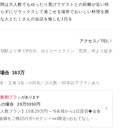
空間は大人数でもゆったり寛げてゲストとの距離が近い特
張らずにリラックスして過ごせる場所でおいしい料理を囲
な人とたくさんの会話を愉しむ1日を
アクセス／TEL
神領駅より車で約5分、ゆとりーとライン「荒田」停より徒歩
の場合
163万
5名・立食 2名～100名／少人数・50名以下プランあり
人数割プラン
があります
名の場合
29万5350円
人数プラン】10名29万円～*6名様から1日貸切◆会食
族婚をご検討の方<ゼクシィnet限定>おもてなし・費
重視の方へ◆少人数で結婚式をご検討ならこのプラン