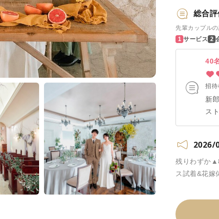
総合評
先輩カップルの
サービス
40
招待
新
ス
す
に
2026/
で
い
残りわずか▲
ぴ
ス試着&花嫁
プ
後
と