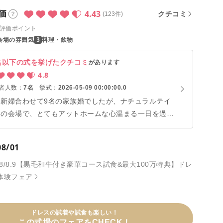
4.43
価
クチコミ
(123件)
評価ポイント
会場の雰囲気
料理・飲物
名以下の式を挙げたクチコミ
があります
4.8
者人数：
7名
挙式：
2026-05-09 00:00:00.0
郎新婦合わせて9名の家族婚でしたが、ナチュラルテイ
トの会場で、とてもアットホームな心温まる一日を過ご
ことができました。 一日一組の貸し切りなので、時間
追われることなく、挙式開始時間も自由に決めることが
08/01
きます。「家族に感謝を伝える結婚式」をテーマにして
ましたが、ゲストの動線もシンプルで、まさにそれに
8/8.9【黒毛和牛付き豪華コース試食&最大100万特典】ドレ
ったりの会場だったと思います。 お料理もおいしく、
体験フェア
ランナーさんも親身になってくださって、式が終わった
も夫と「桜坂リトリートさんで式を挙げてよかったね」
話しています。
ドレスの試着や試食も楽しい！
この式場のフェアをCHECK！