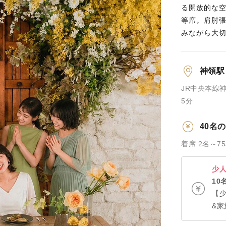
る開放的な
等席。肩肘
みながら大切
神領駅
JR中央本線
5分
40名
着席 2名～7
少
10
【少
&家
用