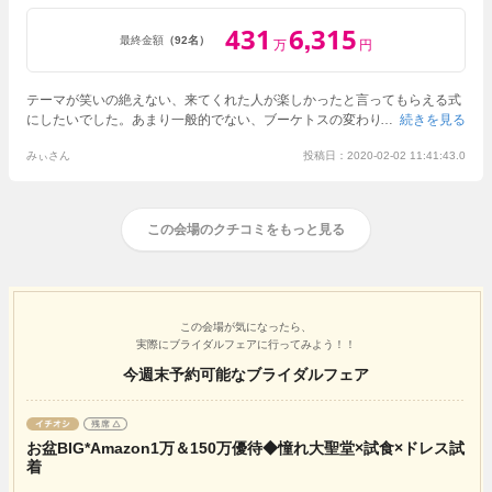
431
6
315
,
最終金額
（92名）
万
円
テーマが笑いの絶えない、来てくれた人が楽しかったと言ってもらえる式
にしたいでした。あまり一般的でない、ブーケトスの変わりにお菓子撒
続きを見る
き、エスコートカップ、ケーキカットの曲当て、ウエディングケーキをス
みぃさん
投稿日：2020-02-02 11:41:43.0
タバのフラペチーノ風にする、花嫁の手紙をムービーにするなど進行する
にあたって無理をたくさん言いましたが、すべて叶えてくれました。おか
げで友人からは珍しい結婚式で楽しかったと言ってもらえました。また、
当日台風予定でしたが、なんとか外に出る時は雨が上がってくれました。
この会場のクチコミをもっと見る
その際にスタッフ総勢で階段などの掃除や水切りを一生懸命して頂いて、
気持ちよく進行することができました。本当に感謝でしかないです。アニ
ヴェルセルで結婚式をするという時点で覚悟はしていましたが、ウエディ
ングケーキやアイテム、流す曲、引き出物は金銭的にはやはりほかと比べ
ると高いですね。それでもここで結婚式をあげてよかったです。
この会場が気になったら、
実際にブライダルフェアに行ってみよう！！
今週末予約可能なブライダルフェア
お盆BIG*Amazon1万＆150万優待◆憧れ大聖堂×試食×ドレス試
着