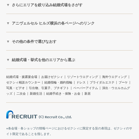
さらにエリアを絞り込み結婚式場をさがす
アニヴェルセル ヒルズ横浜の各ページへのリンク
その他の条件で選びなおす
結婚式場・挙式を他のエリアから選ぶ
結婚式場・披露宴会場
お届けゼクシィ
リゾートウエディング
海外ウエディング
ゼクシィ相談カウンター
結婚指輪・婚約指輪
ドレス
ブライダルエステ
ブーケ
写真・ビデオ
引出物、引菓子、プチギフト
ペーパーアイテム
演出・ウエルカムグ
ッズ
二次会
新婚生活
結婚手続き・保険・お金
新居
※各会場・各ショップの情報ページにおけるゼクシィに限定する旨の表現は、ゼクシィのサ
イト限定であることを指します。