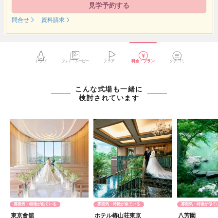
見学予約する
問合せ
資料請求
トップ
フォト・ムービー
フェア
料金・プラン
クチコミ
こんな式場も一緒に
検討されています
雰囲気・特徴が似ている
雰囲気・特徴が似ている
雰囲気・特徴が似て
東京會舘
ホテル椿山荘東京
八芳園