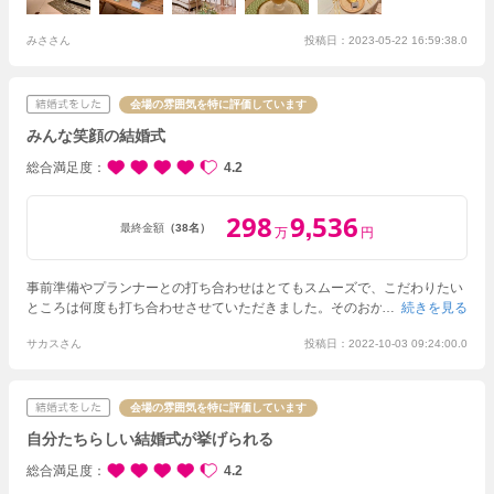
りと提案くださりと、スムーズに演目を決めることができました。
また、
イベントの押し売りはせず、基本料金は高いものの、やりたいものができ
ました。
みささん
ゲストの方はデザートビュッフェや地域の食べ物を喜んでくださ
投稿日：2023-05-22 16:59:38.0
っていたように感じます。
他にも、ガーデンに出られたことで、リラック
スしていたように見えました。
会場の雰囲気を特に評価しています
みんな笑顔の結婚式
総合満足度
4.2
298
9
536
,
最終金額
（38名）
万
円
事前準備やプランナーとの打ち合わせはとてもスムーズで、こだわりたい
ところは何度も打ち合わせさせていただきました。そのおかげで、二人ら
続きを見る
しいおもてなしができたと思います。新郎がコック姿になってスイーツビ
サカスさん
投稿日：2022-10-03 09:24:00.0
ュッフェのおもてなしをした場面があったのですが、そこが特に好評でし
た。
会場の雰囲気を特に評価しています
自分たちらしい結婚式が挙げられる
総合満足度
4.2