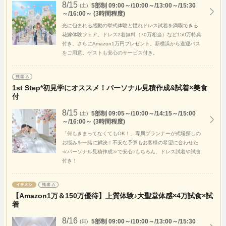
8/15
5部制 09:00～/10:00～/13:00～/15:30
(土)
～/16:00～ (3時間程度)
光に包まれる感動の挙式体験と憧れドレス試着を満喫できる
花嫁体験フェア。ドレス2着無料（70万相当）など150万特典
付き。さらにAmazon1万円プレゼント。新横浜から送迎バス
をご用意。ゲストも安心のサービス付き。
1st Step*初見学にオススメ！パーソナル見積作成&試着×美食
付
8/15
5部制 09:05～/10:00～/14:15～/15:00
(土)
～/16:00～ (3時間程度)
「何もきまってなくてもOK！」専属プランナーが式場探しの
お悩みを一緒に解決！不安な予算もお客様の希望に合わせた
≪パーソナル見積作成≫で安心♪もちろん、ドレス試着や試食
付き！
【Amazon1万＆150万優待】上質体験♪大聖堂体感×4万試食×試
着
8/16
5部制 09:00～/10:00～/13:00～/15:30
(日)