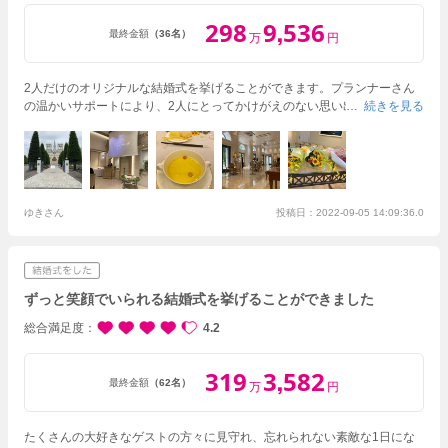
298
9
536
,
最終金額
（36名）
万
円
2人だけのオリジナルな結婚式を挙げることができます。プランナーさん
の温かいサポートにより、2人にとってかけがえのない思い出を作ること
続きを見る
ができて感謝しています。
ゆきさん
投稿日：2022-09-05 14:09:36.0
ずっと笑顔でいられる結婚式を挙げることができました
総合満足度
4.2
319
3
582
,
最終金額
（62名）
万
円
たくさんの大好きなゲストの方々に見守れ、忘れられない素敵な1日にな