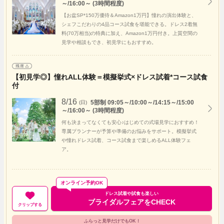
～/16:00～ (3時間程度)
【お盆SP*150万優待＆Amazon1万円】憧れの演出体験と、
シェフこだわりの4品コース試食を堪能できる。ドレス2着無
料(70万相当)の特典に加え、Amazon1万円付き。上質空間の
見学や相談もでき、初見学にもおすすめ。
【初見学◎】憧れALL体験＝模擬挙式×ドレス試着*コース試食
付
8/16
5部制 09:05～/10:00～/14:15～/15:00
(日)
～/16:00～ (3時間程度)
何も決まってなくても安心♪はじめての式場見学におすすめ！
専属プランナーが予算や準備のお悩みをサポート。模擬挙式
や憧れドレス試着、コース試食まで楽しめるALL体験フェ
ア。
オンライン予約OK
ドレス試着や試食も楽しい
ブライダルフェアをCHECK
クリップする
ふらっと見学だけでもOK！