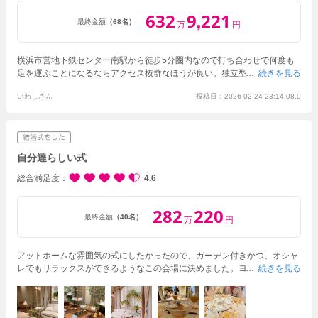
632
9
221
,
最終金額
（68名）
万
円
横浜市営地下鉄センター南駅から徒歩5分圏内なので打ち合わせで何度も
足を運ぶことになるならアクセス抜群なほうが良い。独立型チャペルで圧
続きを見る
巻。ヴァージンロードがブルーで綺麗。こだわりポイントはロケーション
いわしさん
投稿日：2026-02-24 23:14:08.0
と食事。デザートブッフェが付けられる。生搾りモンブランや出来たてク
レープ、ケーキの数々はゲストからも大好評だった。
自分達らしい式
総合満足度
4.6
282
220
最終金額
（40名）
万
円
アットホームな雰囲気の式にしたかったので、ガーデン付きかつ、オシャ
レでもリラックスができるようなこの会場に決めました。
ヨーロッパ調の
続きを見る
式場全体の雰囲気や、アニヴェルセル特有のチャペルの青色じゅうたんも
とても素敵です。
プランナーさんは、全体的に私たちのしたいことをでき
るように考えてくださり、かつ、特に案が思い浮かばない時には、しっか