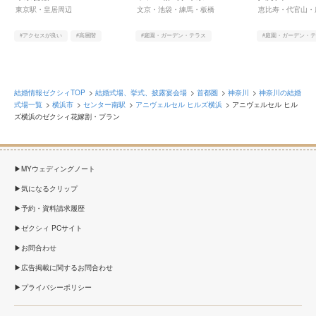
東京駅・皇居周辺
文京・池袋・練馬・板橋
恵比寿・代官山・
#アクセスが良い
#高層階
#庭園・ガーデン・テラス
#庭園・ガーデン・
#自然光
#ヨーロピアン
#和
#アットホーム
結婚情報ゼクシィTOP
結婚式場、挙式、披露宴会場
首都圏
神奈川
神奈川の結婚
式場一覧
横浜市
センター南駅
アニヴェルセル ヒルズ横浜
アニヴェルセル ヒル
ズ横浜のゼクシィ花嫁割・プラン
MYウェディングノート
気になるクリップ
予約・資料請求履歴
ゼクシィ PCサイト
お問合わせ
広告掲載に関するお問合わせ
プライバシーポリシー