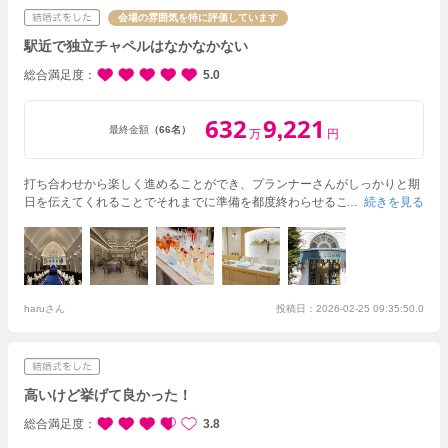
会場の雰囲気を特に評価しています
駅近で独立チャペルはなかなかない
総合満足度
5.0
632
9
221
,
最終金額
（66名）
万
円
打ち合わせから楽しく進めることができ、プランナーさんがしっかりと期
日を伝えてくれることでそれまでに準備を都度終わらせることができ、式
続きを見る
の直前は自分の美容面のメンテナンスをすることができた。
挙式も披露宴
もゲストとの距離の近さを大事にしていたため、挙式では人前式スタイル
にし、披露宴会場ではソファ席を選べるところ、ガーデン付きでプチパー
ティができるところがこの式場の魅力的な部分だった。
料理もこだわって
おり、ゲストからも好評だった。特にコースによってはデザートをビュッ
フェスタイルにできるためそこも喜んでもらえた。
haruさん
投稿日：2026-02-25 09:35:50.0
高いけど挙げて良かった！
総合満足度
3.8