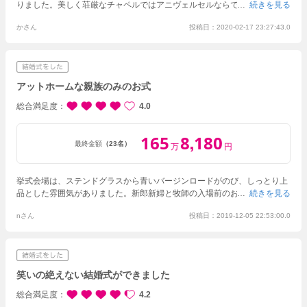
りました。
美しく荘厳なチャペルではアニヴェルセルならではの確認の儀
続きを見る
から始まり、緊張しつつもゲストの皆さんが涙してくださっている姿も見
かさん
投稿日：2020-02-17 23:27:43.0
えて、その姿に緊張がほぐれたりもしました。
結婚式後、写真を見ると、
青いバージンロードにロングベールの白が映えていて、バージンロードに
絨毯がひいてある式場にして本当に良かったと思いました。
披露宴はソフ
ァだったので、ゲストの皆さんとの距離が近く、かわるがわる写真を撮っ
たり話に来てくださって、ずっと誰かと笑っていました。
後日お会いした
アットホームな親族のみのお式
皆さんからは、ウェルカムパーティーでの生ハムの演出がとても評判が良
かったです。お料理も主賓の方々、ゲストの皆さん、親族から美味しかっ
総合満足度
4.0
たと言っていただけて安心しました。
アニヴェルセルは他の式場と比べる
とどうしても費用が高くなりますが、プロデューサーさんに自分たちの予
165
8
180
,
算感をお伝えすると、その中で色々とご提案してくださいました。映像や
最終金額
（23名）
万
円
装飾など節約できるところはDIYもたくさんしましたが、プロデューサー
さんがギリギリまで確認してくださったり、当日も飾ってくださったり、
たくさんご尽力いただきました。
挙式会場は、ステンドグラスから青いバージンロードがのび、しっとり上
品とした雰囲気がありました。
新郎新婦と牧師の入場前のお部屋がマジッ
続きを見る
クミラーになっており、会場内のゲストを内側から見ることができおもし
nさん
投稿日：2019-12-05 22:53:00.0
ろかったです。挙式中にベビーやキッズが泣き出してしまったらそのお部
屋を貸していただけるので安心して連れてきていただけます。
披露宴会場
はガーデンが付いており、他の会場の方とは出会わないようになっていた
のでアットホームな雰囲気の中披露宴を執り行うことができました。
会場
内にはキッズ用にプレイマットを敷いていただくことができ、そこで靴を
笑いの絶えない結婚式ができました
脱いで遊ぶ子どもたちを見ながら和やかな披露宴を行えます。子連れ挙式
にぴったりな会場だと思います。
総合満足度
4.2