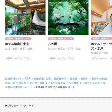
雰囲気・特徴が似ている
雰囲気・特徴が似ている
雰囲気・特徴が似て
ホテル椿山荘東京
八芳園
ホテル・ザ・
ズ・水戸
文京・池袋・練馬・板橋
恵比寿・代官山・広尾・白金
茨城県北・県央
#庭園・ガーデン・テラス
#庭園・ガーデン・テラス
#アットホーム
#ヨーロピアン
#和
#アットホーム
#クラシカル
#天井が高い
結婚情報ゼクシィTOP
結婚式場、挙式、披露宴会場
首都圏
神奈川
神奈川の結婚
式場一覧
横浜市
センター南駅
アニヴェルセル ヒルズ横浜
アニヴェルセル ヒル
ズ横浜の体験者レポート
2024年11月挙式の体験者レポート
MYウェディングノート