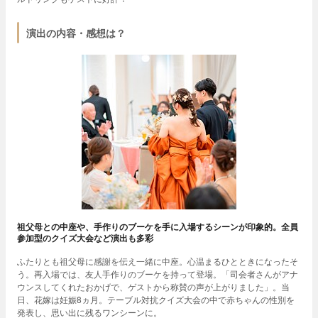
演出の内容・感想は？
祖父母との中座や、手作りのブーケを手に入場するシーンが印象的。全員
参加型のクイズ大会など演出も多彩
ふたりとも祖父母に感謝を伝え一緒に中座。心温まるひとときになったそ
う。再入場では、友人手作りのブーケを持って登場。「司会者さんがアナ
ウンスしてくれたおかげで、ゲストから称賛の声が上がりました」。当
日、花嫁は妊娠8ヵ月。テーブル対抗クイズ大会の中で赤ちゃんの性別を
発表し、思い出に残るワンシーンに。