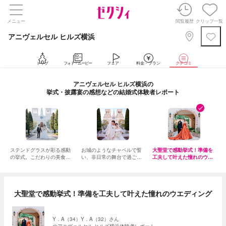
メニュー
閲覧履歴
クリップ一覧
アニヴェルセル ヒルズ横浜
トップ
フォト・ムービー
フェア
料金・プラン
クチコミ
アニヴェルセル ヒルズ横浜の
挙式・披露宴の感想などの結婚式体験者レポート
ステンドグラスが彩る感動
お城のようなチャペルで誓
大聖堂で感動挙式！準備を
の挙式。こだわりの美食で
い、非日常の舞台で過ごし
工夫して叶えた憧れのウエ
おもてなしも
た夢の一日
ディング
大聖堂で感動挙式！準備を工夫して叶えた憧れのウエディング
Y．A（34）Y．A（32）さん