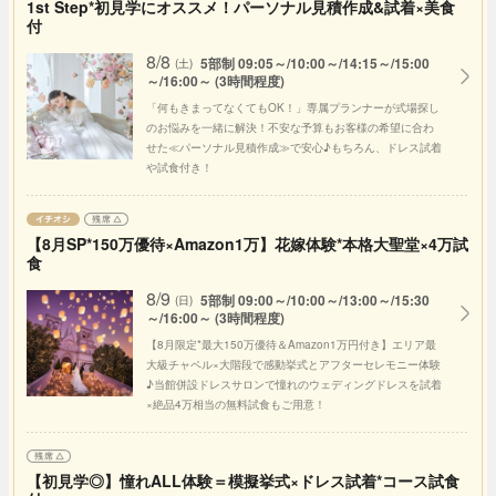
1st Step*初見学にオススメ！パーソナル見積作成&試着×美食
付
8/8
5部制 09:05～/10:00～/14:15～/15:00
(土)
～/16:00～ (3時間程度)
「何もきまってなくてもOK！」専属プランナーが式場探し
のお悩みを一緒に解決！不安な予算もお客様の希望に合わ
せた≪パーソナル見積作成≫で安心♪もちろん、ドレス試着
や試食付き！
【8月SP*150万優待×Amazon1万】花嫁体験*本格大聖堂×4万試
食
8/9
5部制 09:00～/10:00～/13:00～/15:30
(日)
～/16:00～ (3時間程度)
【8月限定*最大150万優待＆Amazon1万円付き】エリア最
大級チャペル×大階段で感動挙式とアフターセレモニー体験
♪当館併設ドレスサロンで憧れのウェディングドレスを試着
×絶品4万相当の無料試食もご用意！
【初見学◎】憧れALL体験＝模擬挙式×ドレス試着*コース試食