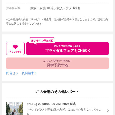
披露宴人数
家族・親族 18 名／友人・知人 63 名
※この結婚式の内容（サービス・料金等）は結婚式当時の内容となりますので、現在の内
容とは異なる場合がございます
オンライン予約OK
ドレス試着や試食も楽しい
ブライダルフェアをCHECK
クリップする
ふらっと見学だけでもOK！
見学予約する
問合せ
資料請求
この会場のその他レポート
Fri Aug 29 00:00:00 JST 2025挙式
ステンドグラスが彩る感動の挙式。こだわりの美食でおもてなし
も