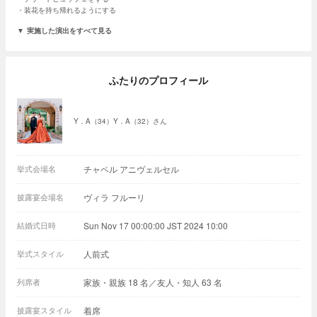
装花を持ち帰れるようにする
実施した演出をすべて見る
ふたりのプロフィール
Y．A（34）Y．A（32）さん
挙式会場名
チャペル アニヴェルセル
披露宴会場名
ヴィラ フルーリ
結婚式日時
Sun Nov 17 00:00:00 JST 2024 10:00
挙式スタイル
人前式
列席者
家族・親族 18 名／友人・知人 63 名
披露宴スタイル
着席