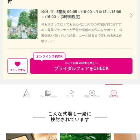
付
8/9
5部制 09:05～/10:00～/14:15～/15:00
(日)
～/16:00～ (3時間程度)
何も決まってなくても安心♪はじめての式場見学におすす
め！専属プランナーが予算や準備のお悩みをサポート。模
擬挙式や憧れドレス試着、コース試食まで楽しめるALL体
験フェア。
オンライン予約OK
ドレス試着や試食も楽しい
ブライダルフェアをCHECK
クリップする
トップ
フォト・ムービー
フェア
料金・プラン
クチコミ
こんな式場も一緒に
検討されています