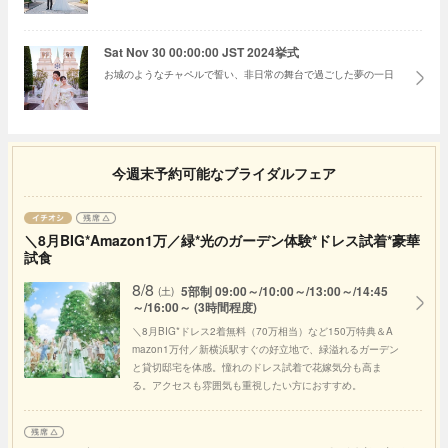
Sat Nov 30 00:00:00 JST 2024挙式
お城のようなチャペルで誓い、非日常の舞台で過ごした夢の一日
今週末予約可能なブライダルフェア
＼8月BIG*Amazon1万／緑*光のガーデン体験*ドレス試着*豪華
試食
8/8
5部制 09:00～/10:00～/13:00～/14:45
(土)
～/16:00～ (3時間程度)
＼8月BIG*ドレス2着無料（70万相当）など150万特典＆A
mazon1万付／新横浜駅すぐの好立地で、緑溢れるガーデン
と貸切邸宅を体感。憧れのドレス試着で花嫁気分も高ま
る。アクセスも雰囲気も重視したい方におすすめ。