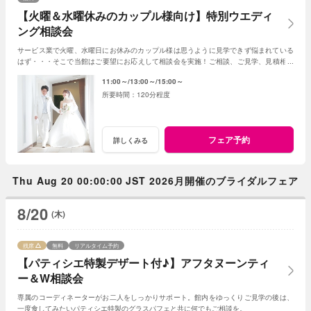
【火曜＆水曜休みのカップル様向け】特別ウエディ
ング相談会
サービス業で火曜、水曜日にお休みのカップル様は思うように見学できず悩まれている
はず・・・そこで当館はご要望にお応えして相談会を実施！ご相談、ご見学、見積相談
に全てお応え。次回ご利用可能なお食事券付☆
11:00～
13:00～
15:00～
120分程度
フェア予約
詳しくみる
Thu Aug 20 00:00:00 JST 2026月開催のブライダルフェア
8/20
(木)
残席
無料
リアルタイム予約
【パティシエ特製デザート付♪】アフタヌーンティ
ー＆W相談会
専属のコーディネーターがお二人をしっかりサポート。館内をゆっくりご見学の後は、
一度食してみたいパティシエ特製のグラスパフェと共に何でもご相談を。