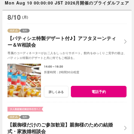
Mon Aug 10 00:00:00 JST 2026月開催のブライダルフェア
8/10
(月)
残席
無料
【パティシエ特製デザート付♪】アフタヌーンティ
ー＆W相談会
専属のコーディネーターがお二人をしっかりサポート。館内をゆっくりご見学の後は、
パティシエ特製のデザートと共に何でもご相談を。
14:00～16:30
2時間30分程度
電話予約
詳しくみる
残席
無料
【親御様だけのご参加歓迎】親御様のための結婚
式・家族婚相談会