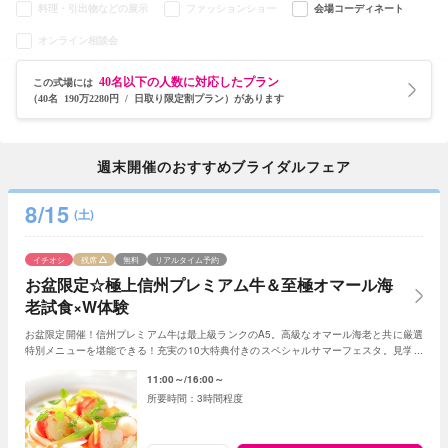
料理・引出物などの展示
ファッションショー
会場コーディネート
オンライン相談会
40名以下の人数に対応したプラン
この式場には
（40名 190万2280円 / 日取り限定割プラン）があります
週末開催のおすすめブライダルフェア
8/15
(土)
イチオシ
残席
無料
リアルタイム予約
お盆限定☆極上信州プレミアム牛＆至極オマール海
老試食×W体験
お盆限定開催！信州プレミアム牛は最上級ランクのA5。高級なオマール海老と共に厳選
特別メニューを堪能できる！充実の10大特典付きのスペシャルサマーフェスタ。見学＆
相談も兼ねて一日一組貸切Ｗの魅力を体感して
11:00～
16:00～
3時間程度