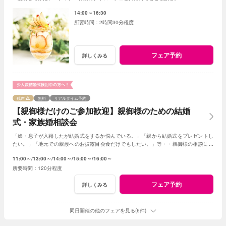
14:00～16:30
2時間30分程度
フェア予約
詳しくみる
残席
無料
リアルタイム予約
【親御様だけのご参加歓迎】親御様のための結婚
式・家族婚相談会
「娘・息子が入籍したが結婚式をするか悩んでいる。」「親から結婚式をプレゼントし
たい。」「地元での親族へのお披露目会食だけでもしたい。」等・・親御様の相談にベ
テランスタッフが丁寧にお応え致します
11:00～
13:00～
14:00～
15:00～
16:00～
120分程度
フェア予約
詳しくみる
同日開催の他のフェアを見る(6件)