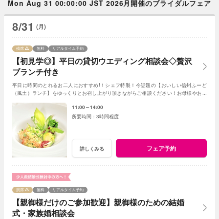
Mon Aug 31 00:00:00 JST 2026月開催のブライダルフェア
8/31
(月)
残席
無料
リアルタイム予約
【初見学◎】平日の貸切ウエディング相談会◇贅沢
ブランチ付き
平日に時間のとれるお二人におすすめ!！シェフ特製！今話題の【おいしい信州ふーど
（風土）ランチ】をゆっくりとお召し上がり頂きながらご相談ください！お母様やお姉
さまとのご参加もＯＫ！
11:00～14:00
3時間程度
フェア予約
詳しくみる
残席
無料
リアルタイム予約
【親御様だけのご参加歓迎】親御様のための結婚
式・家族婚相談会