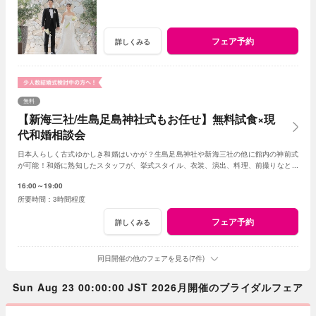
フェア予約
詳しくみる
無料
【新海三社/生島足島神社式もお任せ】無料試食×現
代和婚相談会
日本人らしく古式ゆかしき和婚はいかが？生島足島神社や新海三社の他に館内の神前式
が可能！和婚に熟知したスタッフが、挙式スタイル、衣装、演出、料理、前撮りなどト
ータルでアドバイス！創作フレンチも堪能して。
16:00～19:00
3時間程度
フェア予約
詳しくみる
同日開催の他のフェアを見る(7件)
Sun Aug 23 00:00:00 JST 2026月開催のブライダルフェア