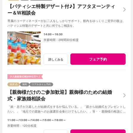
【パティシエ特製デザート付♪】アフタヌーンティ
ー＆W相談会
専属のコーディネーターがお二人をしっかりサポート。館内をゆっくりご見学の後は、
パティシエ特製のデザートと共に何でもご相談を。
14:00～16:30
2時間30分程度
フェア予約
詳しくみる
残席
無料
リアルタイム予約
【親御様だけのご参加歓迎】親御様のための結婚
式・家族婚相談会
「娘・息子が入籍したが結婚式をするか悩んでいる。」「親から結婚式をプレゼントし
たい。」「地元での親族へのお披露目会食だけでもしたい。」等・・親御様の相談にベ
テランスタッフが丁寧にお応え致します
11:00～
13:00～
14:00～
15:00～
16:00～
120分程度