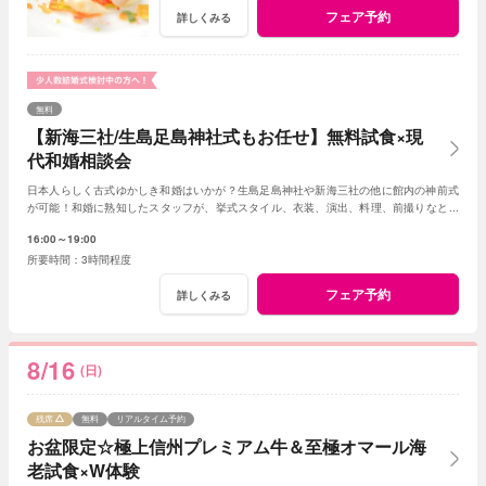
フェア予約
詳しくみる
無料
【新海三社/生島足島神社式もお任せ】無料試食×現
代和婚相談会
日本人らしく古式ゆかしき和婚はいかが？生島足島神社や新海三社の他に館内の神前式
が可能！和婚に熟知したスタッフが、挙式スタイル、衣装、演出、料理、前撮りなどト
ータルでアドバイス！創作フレンチも堪能して。
16:00～19:00
3時間程度
フェア予約
詳しくみる
8/16
(日)
残席
無料
リアルタイム予約
お盆限定☆極上信州プレミアム牛＆至極オマール海
老試食×W体験